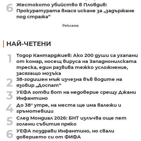
6
Жестокото убийство в Пловдив:
Прокуратурата внася искане за „задържане
под стража“
Реклама
НАЙ-ЧЕТЕНИ
1
Тодор Кантарджиев: Ако 200 души са ухапани
от комар, носещ вируса на Западнонилската
треска, един развива тежко усложнение,
засягащо мозъка
2
38-годишен мъж изчезна във водите на
язовир „Доспат“
3
УЕФА готви вот на недоверие срещу Джани
Инфантино
4
До 38° утре, на места ще има валежи и
гръмотевици
5
След Мондиал 2026: БНТ излъчва още пет
големи събития пряко
6
УЕФА поздрави Инфантино, но свали
доверието си от ФИФА