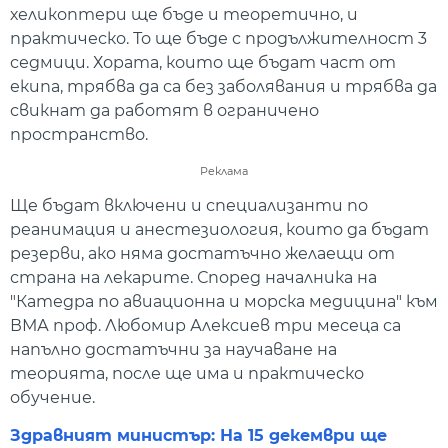
хеликоптери ще бъде и теоретично, и
практическо. То ще бъде с продължителност 3
седмици. Хората, които ще бъдат част от
екипа, трябва да са без заболявания и трябва да
свикнат да работят в ограничено
пространство.
Реклама
Ще бъдат включени и специализанти по
реанимация и анестезиология, които да бъдат
резерви, ако няма достатъчно желаещи от
страна на лекарите. Според началника на
"Катедра по авиационна и морска медицина" към
ВМА проф. Любомир Алексиев три месеца са
напълно достатъчни за научаване на
теорията, после ще има и практическо
обучение.
Здравният министър: На 15 декември ще