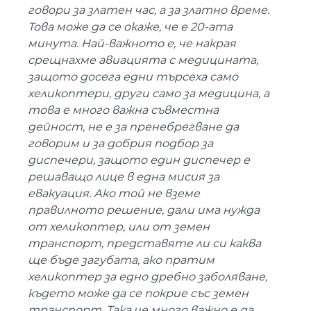
говори за златен час, а за златно време.
Това може да се окаже, че е 20-ата
минута. Най-важното е, че накрая
срещнахме авиацията с медицината,
защото досега едни търсеха само
хеликоптери, други само за медицина, а
това е много важна съвместна
дейност, не е за пренебрегване да
говорим и за добрия подбор за
диспечери, защото един диспечер е
решаващо лице в една мисия за
евакуация. Ако той не вземе
правилното решение, дали има нужда
от хеликоптер, или от земен
транспорт, представяте ли си каква
ще бъде загубата, ако пратим
хеликоптер за едно дребно заболяване,
където може да се покрие със земен
транспорт. Така че много важно е да