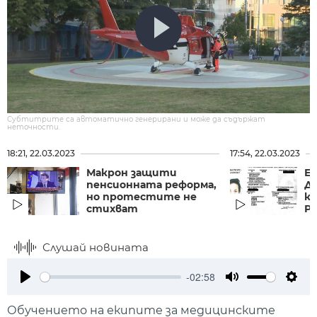
Субтитрите са автоматично генерирани и може да съдържат
неточности.
18:21, 22.03.2023
17:54, 22.03.2023
Макрон защити
Е
пенсионната реформа,
Ди
но протестите не
к
стихват
Ру
Слушай новината
-02:58
Play
Mute
Setti
Обучението на екипите за медицинските