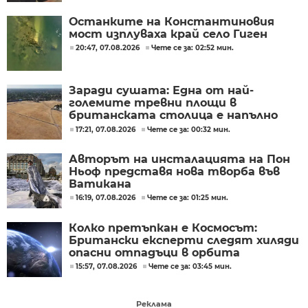
Останките на Константиновия
мост изплуваха край село Гиген
20:47, 07.08.2026
Чете се за: 02:52 мин.
Заради сушата: Една от най-
големите тревни площи в
британската столица е напълно
изгоряла
17:21, 07.08.2026
Чете се за: 00:32 мин.
Авторът на инсталацията на Пон
Ньоф представя нова творба във
Ватикана
16:19, 07.08.2026
Чете се за: 01:25 мин.
Колко претъпкан е Космосът:
Британски експерти следят хиляди
опасни отпадъци в орбита
15:57, 07.08.2026
Чете се за: 03:45 мин.
Реклама