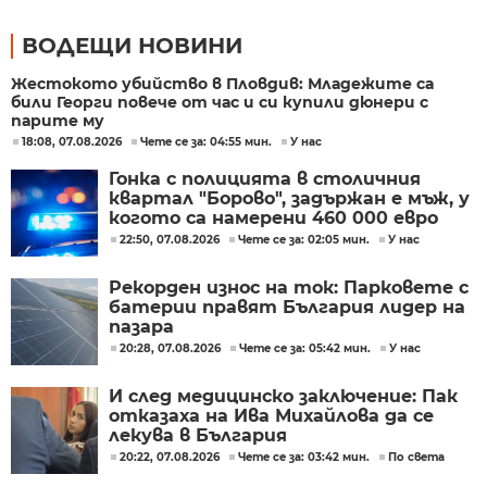
ВОДЕЩИ НОВИНИ
Жестокото убийство в Пловдив: Младежите са
били Георги повече от час и си купили дюнери с
парите му
18:08, 07.08.2026
Чете се за: 04:55 мин.
У нас
Гонка с полицията в столичния
квартал "Борово", задържан е мъж, у
когото са намерени 460 000 евро
22:50, 07.08.2026
Чете се за: 02:05 мин.
У нас
Рекорден износ на ток: Парковете с
батерии правят България лидер на
пазара
20:28, 07.08.2026
Чете се за: 05:42 мин.
У нас
И след медицинско заключение: Пак
отказаха на Ива Михайлова да се
лекува в България
20:22, 07.08.2026
Чете се за: 03:42 мин.
По света