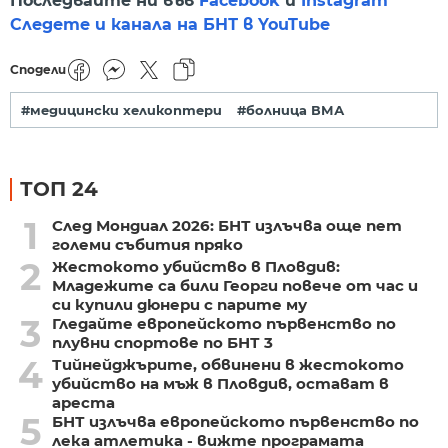
Последвайте ни във
Facebook
и
Instagram
Следете и канала на БНТ в YouTube
Сподели
#медицински хеликоптери
#болница ВМА
ТОП 24
1
След Мондиал 2026: БНТ излъчва още пет
големи събития пряко
2
Жестокото убийство в Пловдив:
Младежите са били Георги повече от час и
си купили дюнери с парите му
3
Гледайте европейското първенство по
плувни спортове по БНТ 3
4
Тийнейджърите, обвинени в жестокото
убийство на мъж в Пловдив, остават в
ареста
5
БНТ излъчва европейското първенство по
лека атлетика - вижте програмата