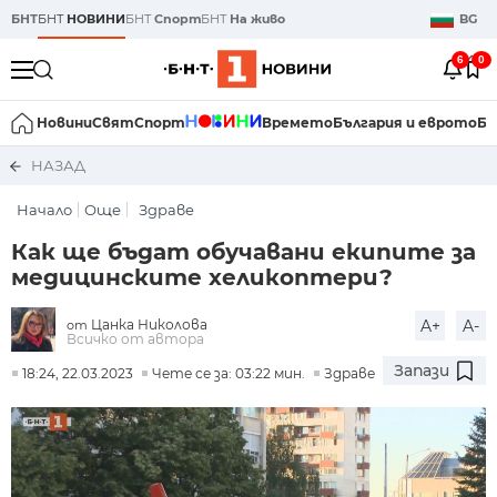
БНТ
БНТ
НОВИНИ
БНТ
Спорт
БНТ
На живо
BG
6
0
Новини
Свят
Спорт
Времето
България и еврото
Би
НАЗАД
Начало
Още
Здраве
Как ще бъдат обучавани екипите за
медицинските хеликоптери?
Цанка Николова
A+
A-
от
Всичко от автора
Запази
18:24, 22.03.2023
Чете се за: 03:22 мин.
Здраве