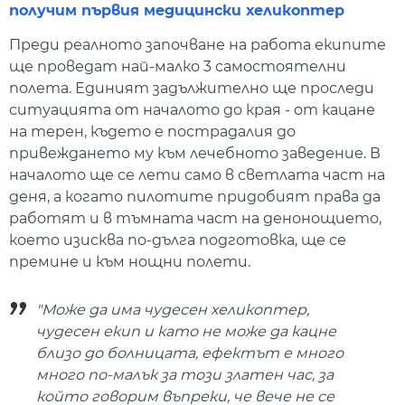
получим първия медицински хеликоптер
Преди реалното започване на работа екипите
ще проведат най-малко 3 самостоятелни
полета. Единият задължително ще проследи
ситуацията от началото до края - от кацане
на терен, където е пострадалия до
привеждането му към лечебното заведение. В
началото ще се лети само в светлата част на
деня, а когато пилотите придобият права да
работят и в тъмната част на денонощието,
което изисква по-дълга подготовка, ще се
премине и към нощни полети.
"Може да има чудесен хеликоптер,
чудесен екип и като не може да кацне
близо до болницата, ефектът е много
много по-малък за този златен час, за
който говорим въпреки, че вече не се