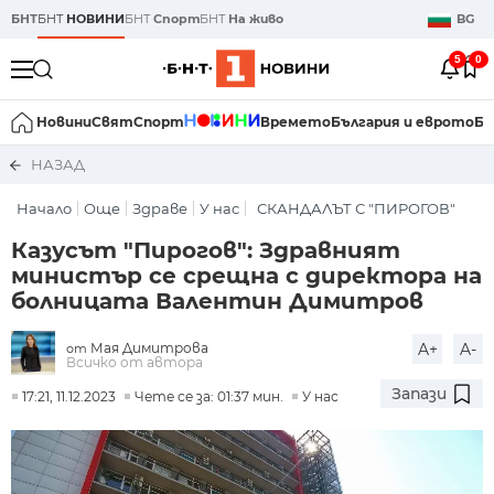
БНТ
БНТ
НОВИНИ
БНТ
Спорт
БНТ
На живо
BG
5
0
Новини
Свят
Спорт
Времето
България и еврото
Би
НАЗАД
Начало
Още
Здраве
У нас
СКАНДАЛЪТ С "ПИРОГОВ"
Казусът "Пирогов": Здравният
министър се срещна с директора на
болницата Валентин Димитров
Мая Димитрова
A+
A-
от
Всичко от автора
Запази
17:21, 11.12.2023
Чете се за: 01:37 мин.
У нас