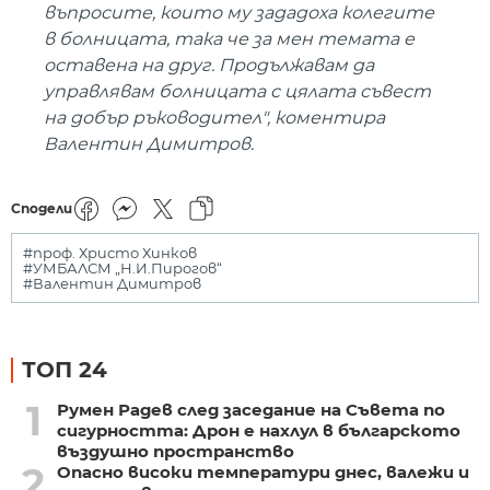
въпросите, които му зададоха колегите
в болницата, така че за мен темата е
оставена на друг. Продължавам да
управлявам болницата с цялата съвест
на добър ръководител", коментира
Валентин Димитров.
Сподели
#проф. Христо Хинков
#УМБАЛСМ „Н.И.Пирогов“
#Валентин Димитров
ТОП 24
1
Румен Радев след заседание на Съвета по
сигурността: Дрон е нахлул в българското
въздушно пространство
2
Опасно високи температури днес, валежи и