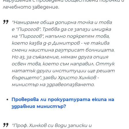
нарушения с проведени обществени поръчки в
лечебното заведение.
"Намираме обща допирна точка и това
е "Пирогов". Трябва да се запази имиджа
на "Пирогов", напълно подкрепям това,
което казва д-р Димитров - че такива
смени наистина разтрисат болницата.
Но аз, за съжаление, нямам друга опция
освен това, което съм направил. Оттук
нататък други институции ще решат
бъдещето", заяви Христо Хинков -
министър на здравеопазването.
Проверява ли прокуратурата екипа на
здравния министър?
"Проф. Хинков си води записки и