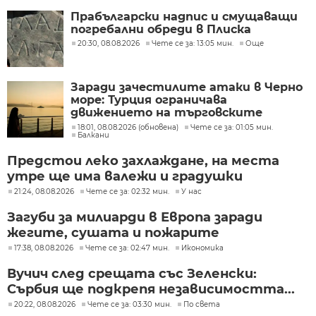
Прабългарски надпис и смущаващи
погребални обреди в Плиска
20:30, 08.08.2026
Чете се за: 13:05 мин.
Още
Заради зачестилите атаки в Черно
море: Турция ограничава
движението на търговските
кораби
18:01, 08.08.2026 (обновена)
Чете се за: 01:05 мин.
Балкани
Предстои леко захлаждане, на места
утре ще има валежи и градушки
21:24, 08.08.2026
Чете се за: 02:32 мин.
У нас
Загуби за милиарди в Европа заради
жегите, сушата и пожарите
17:38, 08.08.2026
Чете се за: 02:47 мин.
Икономика
Вучич след срещата със Зеленски:
Сърбия ще подкрепя независимостта...
20:22, 08.08.2026
Чете се за: 03:30 мин.
По света