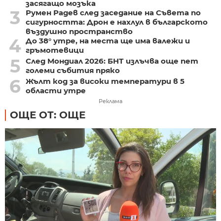
засягащо мозъка
3
Румен Радев след заседание на Съвета по
сигурността: Дрон е нахлул в българското
въздушно пространство
4
До 38° утре, на места ще има валежи и
гръмотевици
5
След Мондиал 2026: БНТ излъчва още пет
големи събития пряко
6
Жълт код за високи температури в 5
области утре
Реклама
ОЩЕ ОТ: ОЩЕ