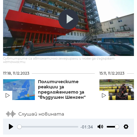
Субтитрите са автоматично генерирани и може да съдържат
неточности.
17:18, 11.12.2023
15:11, 11.12.2023
Политическите
реакции за
предложението за
"въздушен Шенген"
Слушай новината
-01:34
Play
Mute
Setti