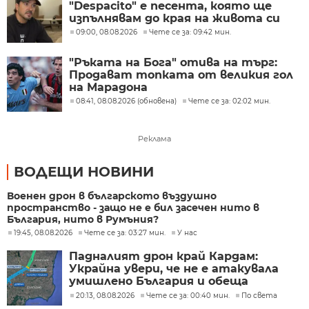
"Despacito" е песента, която ще
изпълнявам до края на живота си
09:00, 08.08.2026
Чете се за: 09:42 мин.
"Ръката на Бога" отива на търг:
Продават топката от великия гол
на Марадона
08:41, 08.08.2026 (обновена)
Чете се за: 02:02 мин.
Реклама
ВОДЕЩИ НОВИНИ
Военен дрон в българското въздушно
пространство - защо не е бил засечен нито в
България, нито в Румъния?
19:45, 08.08.2026
Чете се за: 03:27 мин.
У нас
Падналият дрон край Кардам:
Украйна увери, че не е атакувала
умишлено България и обеща
разследване
20:13, 08.08.2026
Чете се за: 00:40 мин.
По света