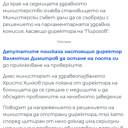
До края на седмицата здравното
министерство очаква становището на
Министерски съвет дали да се съобрази с
решението на парламентарната здравна
комисия, касаещо директора на "Пирогов".
Реклама
Депутатите поискаха настоящия директор
Валентин Димитров да остане на поста си
до приключване на проверките.
Днес министърът на здравеопазването
Христо Хинков прие покана от директора на
болницата да се срещне с медиците и да
обсъдят проблемите на лечебното заведение.
Поводът за напрежението е решението на
министъра да отстрани директора, тъй като
според цитиран от него доклад има сериозни