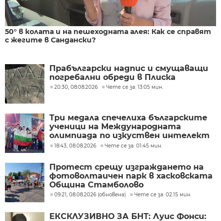
50° в колата и на пешеходната алея: Как се справят
с жегите в Сандански?
Прабългарски надпис и смущаващи
погребални обреди в Плиска
20:30, 08.08.2026
Чете се за: 13:05 мин.
Три медала спечелиха българските
ученици на Международната
олимпиада по изкуствен интелект
в Казахстан
18:43, 08.08.2026
Чете се за: 01:45 мин.
Протест срещу изграждането на
фотоволтаичен парк в хасковската
Община Стамболово
09:21, 08.08.2026 (обновена)
Чете се за: 02:15 мин.
ЕКСКЛУЗИВНО ЗА БНТ: Луис Фонси: