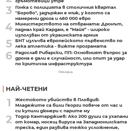
гръмотевици утре
3
Гонка с полицията в столичния квартал
"Борово", задържан е мъж, у когото са
намерени дрога и 460 000 евро
4
Министерството на отбраната: Дронът,
паднал край Кардам, е “Майя” - широко
използван от украинската армия
5
БНТ излъчва европейското първенство по
лека атлетика - вижте програмата
6
Радослав Рибарски, ПП: Основният въпрос за
дрона е дали е случайност, или опит за удар
по критична инфраструктура
Реклама
НАЙ-ЧЕТЕНИ
1
Жестокото убийство в Пловдив:
Младежите са били Георги повече от час и
си купили дюнери с парите му
2
Тодор Кантарджиев: Ако 200 души са ухапани
от комар, носещ вируса на Западнонилската
треска, един развива тежко усложнение,