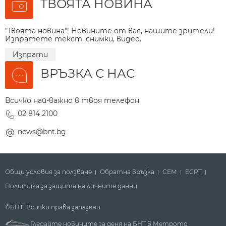
ТВОЯТА НОВИНА
"Твоята новина"! Новините от вас, нашите зрители!
Изпратете текст, снимки, видео.
Изпрати
ВРЪЗКА С НАС
Всичко най-важно в твоя телефон
02 814 2100
news@bnt.bg
Общи условия за ползване
Обратна връзка
СЕМ
ECPT
Политика за защита на личните данни
©БНТ. Всички права запазени
Гледайте новините за деня на БНТ в Метрото