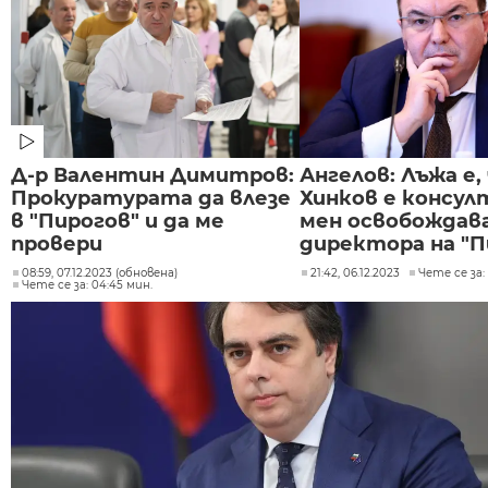
Д-р Валентин Димитров:
Ангелов: Лъжа е,
Прокуратурата да влезе
Хинков е консул
в "Пирогов" и да ме
мен освобождав
провери
директора на "П
08:59, 07.12.2023 (обновена)
21:42, 06.12.2023
Чете се за:
Чете се за: 04:45 мин.