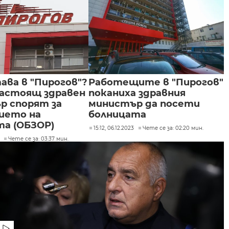
ава в "Пирогов"?
Работещите в "Пирогов"
настоящ здравен
поканиха здравния
р спорят за
министър да посети
ието на
болницата
та (ОБЗОР)
15:12, 06.12.2023
Чете се за: 02:20 мин.
Чете се за: 03:37 мин.