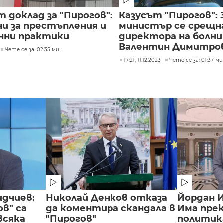
 доклад за "Пирогов":
Казусът "Пирогов":
ни за престъпления и
министър се срещна
нни практики
директора на болн
Валентин Димитро
Чете се за: 02:35 мин.
17:21, 11.12.2023
Чете се за: 01:37 ми
идчиев:
Николай Денков отказа
Йордан И
в" са
да коментира скандала в
Има пре
всяка
"Пирогов"
политик