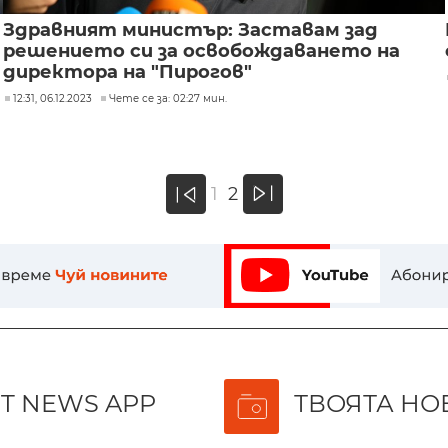
Здравният министър: Заставам зад
решението си за освобождаването на
директора на "Пирогов"
12:31, 06.12.2023
Чете се за: 02:27 мин.
»
1
2
«
T NEWS APP
ТВОЯТА НО