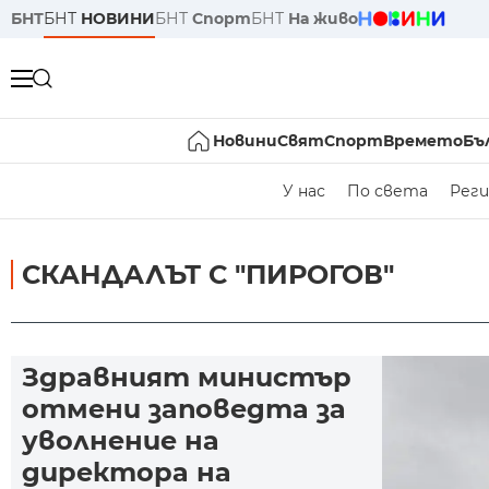
БНТ
БНТ
НОВИНИ
БНТ
Спорт
БНТ
На живо
Новини
Свят
Спорт
Времето
Бъ
У нас
По света
Реги
СКАНДАЛЪТ С "ПИРОГОВ"
Здравният министър
отмени заповедта за
уволнение на
директора на