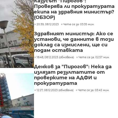
Казусът "Пирогов":
Проверява ли прокуратурата
екипа на здравния министър?
(ОБЗОР)
20:39, 08.12.2023
Чете се за: 03:35 мин.
Здравният министър: Ако се
установи, че данните в този
доклад са измислени, ще си
подам оставката
18:48, 08.12.2023 (обновена)
Чете се за: 02:57 мин.
Денков за "Пирогов": Нека да
излязат резултатите от
проверките на АДФИ и
прокуратурата
12:27, 08.12.2023 (обновена)
Чете се за: 03:45 мин.