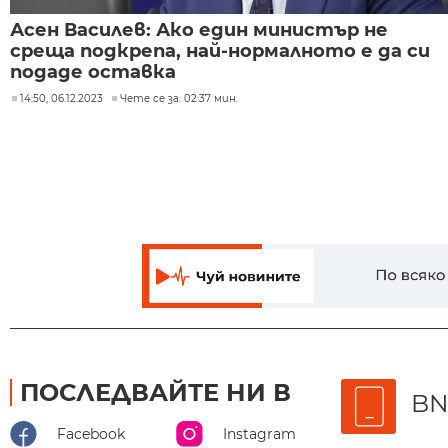
Асен Василев: Ако един министър не
среща подкрепа, най-нормалното е да си
подаде оставка
14:50, 06.12.2023
Чете се за: 02:37 мин.
ПОСЛЕДВАЙТЕ НИ В
BN
Facebook
Instagram