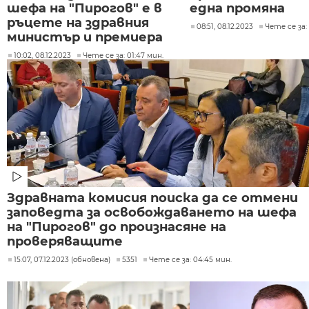
шефа на "Пирогов" е в
една промяна
ръцете на здравния
08:51, 08.12.2023
Чете се за:
министър и премиера
10:02, 08.12.2023
Чете се за: 01:47 мин.
Здравната комисия поиска да се отмени
заповедта за освобождаването на шефа
на "Пирогов" до произнасяне на
проверяващите
15:07, 07.12.2023 (обновена)
5351
Чете се за: 04:45 мин.