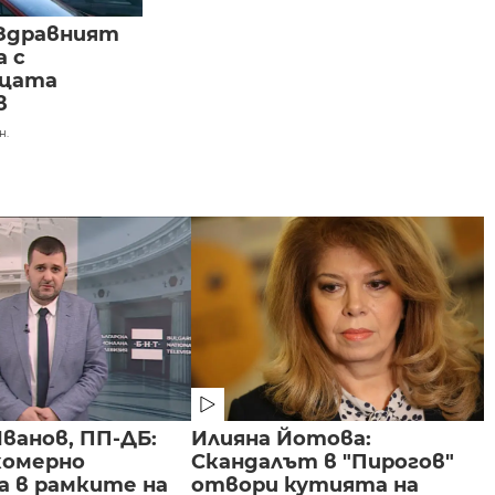
 Здравният
 с
ицата
в
н.
ванов, ПП-ДБ:
Илияна Йотова:
комерно
Скандалът в "Пирогов"
а в рамките на
отвори кутията на