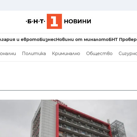
лгария и еврото
Бизнес
Новини от миналото
БНТ Провер
онални
Политика
Криминално
Общество
Сигурн