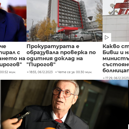
 че
Прокуратурата е
Какво ст
тирал с
образувала проверка по
Бивш и 
ането на
одитния доклад на
министъ
ирогов"
"Пирогов"
състоян
болница
 00:52 мин.
18:55, 06.12.2023
Чете се за: 00:30 мин.
17:29, 06.12.2023