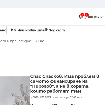
6
0
BG
ено
Чуй новините
Подкаст
ост и правосъдие
Още
Спас Спасков: Има проблем в
самото финансиране на
"Пирогов", а не в хората,
които работят там
08:10, 11.12.2023
Чете се за: 02:45 мин.