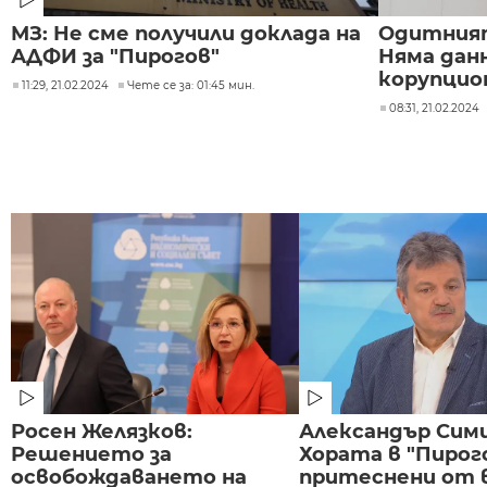
МЗ: Не сме получили доклада на
Одитният
АДФИ за "Пирогов"
Няма дан
корупцио
11:29, 21.02.2024
Чете се за: 01:45 мин.
08:31, 21.02.2024
Росен Желязков:
Александър Сим
Решението за
Хората в "Пирого
освобождаването на
притеснени от 