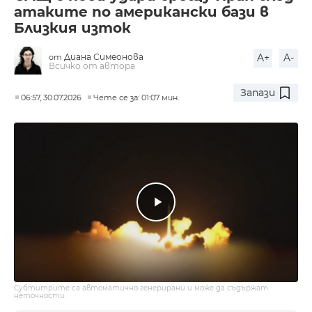
атаките по американски бази в
Близкия изток
Диана Симеонова
A+
A-
от
Всичко от автора
Запази
06:57, 30.07.2026
Чете се за: 01:07 мин.
Субтитрите са автоматично генерирани и може да съдържат
неточности.