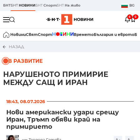
БНТ
БНТ
НОВИНИ
БНТ
Спорт
БНТ
На живо
BG
6
0
Новини
Свят
Спорт
Времето
България и еврото
Би
НАЗАД
В РАЗВИТИЕ
НАРУШЕНОТО ПРИМИРИЕ
МЕЖДУ САЩ И ИРАН
18:43, 08.07.2026
Нови американски удари срещу
Иран, Тръмп обяви край на
примирието
Теодора Гатева
от