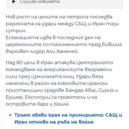
Слушай новината
Нов ръст на цените на петрола последва
размяната на удари между САЩ и Иран тази
сутрин.
Ескалацията идва в последния ден на
церемониите по поклонението пред бившия
върховен лидер Али Хаменей.
Над 80 цели в Иран атакува Централното
командване на американските въоръжени
сили през изминалата нощ. Удари бяха
нанесени в район на ключовите ирански
пристанищни градове Бандар Абас, Сирик и
Бушер. Експлозии са проехтели и на
островите Харг и Кешм.
Тръмп обяви края на примирието: САЩ и
Иран отново на ръба на война