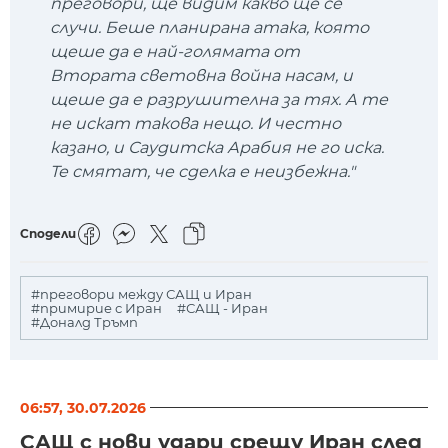
преговори, ще видим какво ще се
случи. Беше планирана атака, която
щеше да е най-голямата от
Втората световна война насам, и
щеше да е разрушителна за тях. А те
не искат такова нещо. И честно
казано, и Саудитска Арабия не го иска.
Те смятат, че сделка е неизбежна."
Сподели
#преговори между САЩ и Иран
#примирие с Иран
#САЩ - Иран
#Доналд Тръмп
06:57, 30.07.2026
САЩ с нови удари срещу Иран след