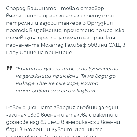
Според Вашингтон това е отговор
вчерашните ирански атаки срещу три
петролни и газови танкера в Ормузкия
проток. В изявление, прочетено по иранска
телевизия, председателят на иранския
парламента Мохамад Галибаф обвини САЩ в
нарушение на примирие.
"Ерата на хулиганите и на вземането
на заложници приключи. Тя не води до
никъде. Ние не сме хора, които
отстъпват или се отказват."
Революционната гвардия съобщи за един
загинал свой военен и атакува с ракети и
дронове над 85 цели в американски военни
бази в Бахрейн и Кувейт. Иранците
настояват за "силен отговор" на