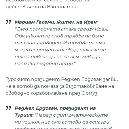
действията на Вашингтон.
Мариам Гасеми, жител на Иран
:
"След последната атака срещу Иран,
Ормузкият пролив трябва да бъде
напълно затворен. И трябва да има
много сериозен отговор, така че че
никой повече да не се осмелява да
направи подобно нещо.“
Турският президент Реджеп Ердоган заяви,
че е готов да помага за възстановяване на
свободно корабоплаване през Ормуз.
Реджеп Ердоган, президент на
Турция
: "Наред с дипломатическите
ни усилия, ние сме готови да осигури
необходимия принос за разминиране в