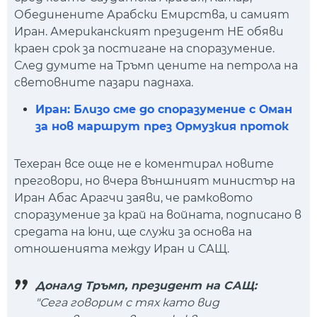
Обединените Арабски Емирства, и самият
Иран. Американският президент НЕ обяви
краен срок за постигане на споразумение.
След думите на Тръмп цените на петрола на
световните пазари паднаха.
Иран: Близо сме до споразумение с Оман
за нов маршрут през Ормузкия проток
Техеран все още не е коментирал новите
преговори, но вчера външният министър на
Иран Абас Арагчи заяви, че рамковото
споразумение за край на войната, подписано в
средата на юни, ще служи за основа на
отношенията между Иран и САЩ.
Доналд Тръмп, президент на САЩ:
"Сега говорим с тях като вид