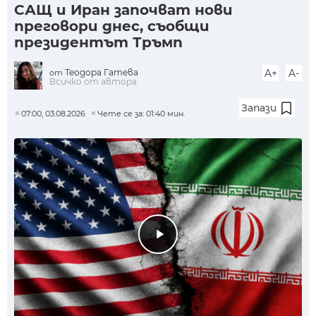
САЩ и Иран започват нови
преговори днес, съобщи
президентът Тръмп
Теодора Гатева
A+
A-
от
Всичко от автора
Запази
07:00, 03.08.2026
Чете се за: 01:40 мин.