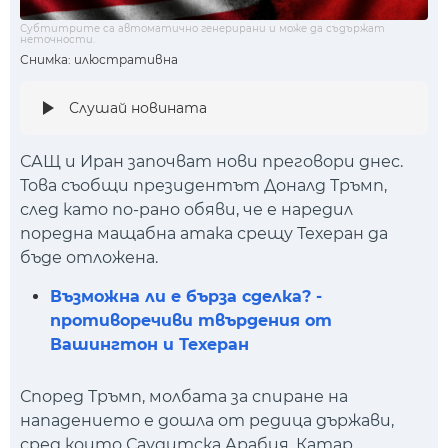
Субтитрите са автоматично генерирани и може да съдържат
неточности.
Снимка: илюстративна
Слушай новината
САЩ и Иран започват нови преговори днес.
Това съобщи президентът Доналд Тръмп,
след като по-рано обяви, че е наредил
поредна мащабна атака срещу Техеран да
бъде отложена.
Възможна ли е бърза сделка? -
противоречиви твърдения от
Вашингтон и Техеран
Според Тръмп, молбата за спиране на
нападението е дошла от редица държави,
сред които Саудитска Арабия, Катар,