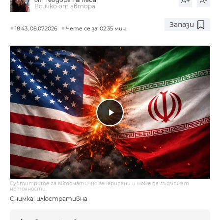
A+
A-
Всичко от автора
Запази
18:43, 08.07.2026
Чете се за: 02:35 мин.
Субтитрите са автоматично генерирани и може да съдържат
неточности.
Снимка: илюстративна