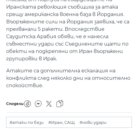
Иранската революция съобщиха за атака
срещу американска военна база в Йордания.
Въоръжените сили на Йордания заявиха, че са
прехванали 5 ракети. Впоследствие
Саудитска Арабия обяви, че е нанесла
съвместни удари със Съединените щати по
обекти на подкрепяни от Иран въоръжени
групировки в Ирак.
Атаките са допълнителна ескалация на
конфликта след няколко дни на относително
спокойствие.
Сподели
#атаки по бази
#Иран, САЩ
#нови удари