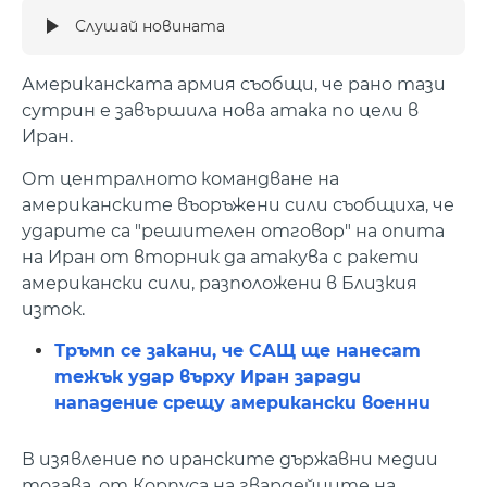
Слушай новината
Американската армия съобщи, че рано тази
сутрин е завършила нова атака по цели в
Иран.
От централното командване на
американските въоръжени сили съобщиха, че
ударите са "решителен отговор" на опита
на Иран от вторник да атакува с ракети
американски сили, разположени в Близкия
изток.
Тръмп се закани, че САЩ ще нанесат
тежък удар върху Иран заради
нападение срещу американски военни
В изявление по иранските държавни медии
тогава, от Корпуса на гвардейците на