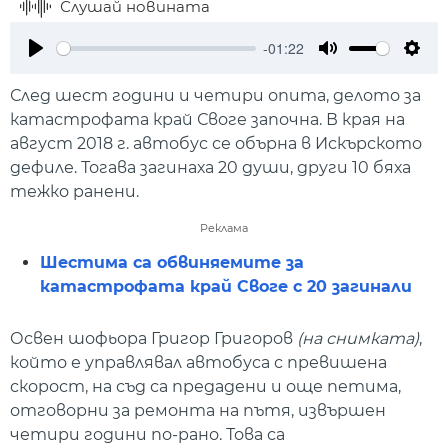
Слушай новината
-01:22
Play
Mute
Setti
След шест години и четири опита, делото за
катастрофата край Своге започна. В края на
август 2018 г. автобус се обърна в Искърското
дефиле. Тогава загинаха 20 души, други 10 бяха
тежко ранени.
Реклама
Шестима са обвиняемите за
катастрофата край Своге с 20 загинали
Освен шофьора Григор Григоров
(на снимката)
,
който е управлявал автобуса с превишена
скорост, на съд са предадени и още петима,
отговорни за ремонта на пътя, извършен
четири години по-рано. Това са