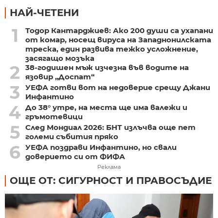
НАЙ-ЧЕТЕНИ
1
Тодор Кантарджиев: Ако 200 души са ухапани
от комар, носещ вируса на Западнонилската
треска, един развива тежко усложнение,
засягащо мозъка
2
38-годишен мъж изчезна във водите на
язовир „Доспат“
3
УЕФА готви вот на недоверие срещу Джани
Инфантино
4
До 38° утре, на места ще има валежи и
гръмотевици
5
След Мондиал 2026: БНТ излъчва още пет
големи събития пряко
6
УЕФА поздрави Инфантино, но свали
доверието си от ФИФА
Реклама
ОЩЕ ОТ: СИГУРНОСТ И ПРАВОСЪДИЕ