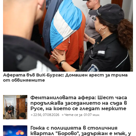
Аферата във ВиК-Бургас: Домашен арест за трима
от обвиняемите
Фентаниловата афера: Шест часа
продължава заседанието на съда в
Русе, на което се гледат мерките
на задържаните
22:56, 07.08.2026
Чете се за: 01:07 мин.
Гонка с полицията в столичния
квартал "Борово", задържан е мъж, у