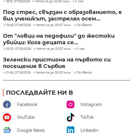
18:15, 07.08.2026
Чете се за: 02:55 мин.
У нас
Под стрес, свързан с образованието, е
бил ученикът, застрелял осем...
19:48, 07.08.2026
Чете се за: 03:07 мин.
По света
От "ловци на педофили" до жестоки
убийци: Кога децата се...
20:10, 07.08.2026
Чете се за: 02:37 мин.
У нас
Зеленски пристигна на първото си
посещение в Сърбия
21:46, 07.08.2026
Чете се за: 00:25 мин.
По света
ПОСЛЕДВАЙТЕ НИ В
Facebook
Instagram
YouTube
TikTok
Google News
LinkedIn