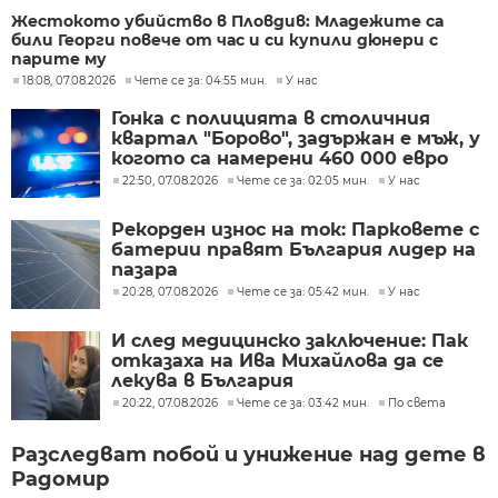
Жестокото убийство в Пловдив: Младежите са
били Георги повече от час и си купили дюнери с
парите му
18:08, 07.08.2026
Чете се за: 04:55 мин.
У нас
Гонка с полицията в столичния
квартал "Борово", задържан е мъж, у
когото са намерени 460 000 евро
22:50, 07.08.2026
Чете се за: 02:05 мин.
У нас
Рекорден износ на ток: Парковете с
батерии правят България лидер на
пазара
20:28, 07.08.2026
Чете се за: 05:42 мин.
У нас
И след медицинско заключение: Пак
отказаха на Ива Михайлова да се
лекува в България
20:22, 07.08.2026
Чете се за: 03:42 мин.
По света
Разследват побой и унижение над дете в
Радомир