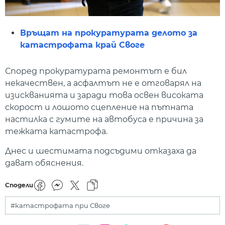
Връщат на прокуратурата делото за
катастрофата край Своге
Според прокуратурата ремонтът е бил
некачествен, а асфалтът не е отговарял на
изискванията и заради това освен високата
скорост и лошото сцепление на пътната
настилка с гумите на автобуса е причина за
тежката катастрофа.
Днес и шестимата подсъдими отказаха да
дават обяснения.
Сподели
#катастрофата при Своге