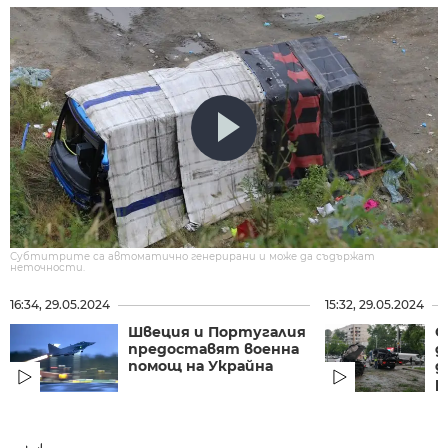
Субтитрите са автоматично генерирани и може да съдържат
неточности.
16:34, 29.05.2024
15:32, 29.05.2024
Швеция и Португалия
С
предоставят военна
д
помощ на Украйна
д
р