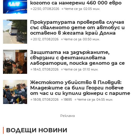
когото са намерени 460 000 евро
22:50, 07.08.2026
Чете се за: 02:05 мин.
Прокуратурата проверява случая
със сваленото дете от автобус и
оставено в жегата край Долна
Митрополия
20:12, 07.08.2026
Чете се за: 00:50 мин.
Защитата на задържаните,
свързани с фентаниловата
лаборатория, поиска делото да се
гледа в София
18:43, 07.08.2026
Чете се за: 01:10 мин.
Жестокото убийство в Пловдив:
Младежите са били Георги повече
от час и си купили дюнери с парите
му
18:08, 07.08.2026
18695
Чете се за: 04:55 мин.
Реклама
ВОДЕЩИ НОВИНИ