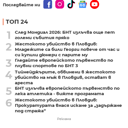
Последвайте ни
ТОП 24
1
След Мондиал 2026: БНТ излъчва още пет
големи събития пряко
2
Жестокото убийство в Пловдив:
Младежите са били Георги повече от час и
си купили дюнери с парите му
3
Гледайте европейското първенство по
плувни спортове по БНТ 3
4
Тийнейджърите, обвинени в жестокото
убийство на мъж в Пловдив, остават в
ареста
5
БНТ излъчва европейското първенство по
лека атлетика - вижте програмата
6
Жестокото убийство в Пловдив:
Прокуратурата внася искане за „задържане
под стража“
Реклама