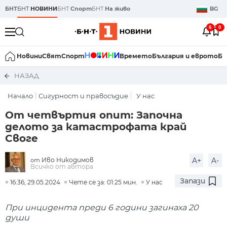
БНТ
БНТ
НОВИНИ
БНТ
Спорт
БНТ
На живо
BG
6
0
Новини
Свят
Спорт
Времето
България и еврото
Би
НАЗАД
Начало
Сигурност и правосъдие
У нас
От четвъртия опит: Започна
делото за катастрофата край
Своге
Иво Никодимов
A+
A-
от
Всичко от автора
Запази
16:36, 29.05.2024
Чете се за: 01:25 мин.
У нас
При инцидента преди 6 години загинаха 20
души