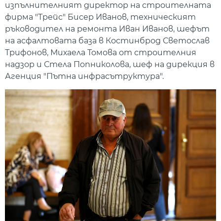
изпълнителният директор на строителната
фирма "Трейс" Бисер Иванов, техническият
ръководител на ремонта Иван Иванов, шефът
на асфалтовата база в Костинброд Светослав
Трифонов, Михаела Томова от строителния
надзор и Стела Попниколова, шеф на дирекция в
Агенция "Пътна инфрасътруктура".