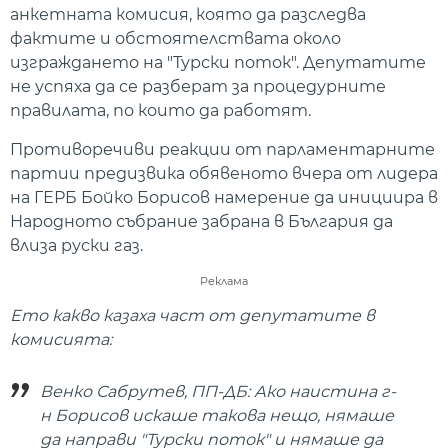
анкетната комисия, която да разследва
фактите и обстоятелствата около
изграждането на "Турски поток". Депутатите
не успяха да се разберат за процедурните
правилата, по които да работят.
Противоречиви реакции от парламентарните
партии предизвика обявеното вчера от лидера
на ГЕРБ Бойко Борисов намерение да инициира в
Народното събрание забрана в България да
влиза руски газ.
Реклама
Ето какво казаха част от депутатите в
комисията:
Венко Сабрутев, ПП-ДБ: Ако наистина г-
н Борисов искаше такова нещо, нямаше
да направи "Турски поток" и нямаше да