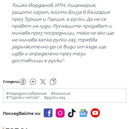
Тошко Йорданов, ИТН: Лицемерие,
защото газът, който влиза в България
през Турция и Гърция, е руски. Да не се
правят на луди. Руснаците продават и
минава през посредници, така че ако ще
не минава капка руски газ, трябва
задължително да се види от къде ще
идва и определено през тези
доставчици е руски".
Сподели
#Народно събрание
#комисия
#"Турски поток"
#руски газ
Последвайте ни