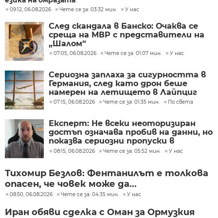
09:12, 06.08.2026
Чете се за: 03:32 мин.
У нас
След скандала в Банско: Очаква се
среща на МВР с представители на
„Шалом“
07:05, 06.08.2026
Чете се за: 01:07 мин.
У нас
Сериозна заплаха за сигурността в
Германия, след като дрон беше
намерен на летището в Лайпциг
07:15, 06.08.2026
Чете се за: 01:35 мин.
По света
Експерт: Не всеки неоторизиран
достъп означава пробив на данни, но
показва сериозни пропуски в
киберсигурността
08:15, 06.08.2026
Чете се за: 05:52 мин.
У нас
Тихомир Безлов: Фентанилът е толкова
опасен, че човек може да...
08:50, 06.08.2026
Чете се за: 04:35 мин.
У нас
Иран обяви сделка с Оман за Ормузкия