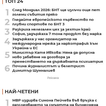
ТОП 24
1
След Мондиал 2026: БНТ ще излъчи още пет
големи събития пряко
2
Гледайте европейското първенство по
плувни спортове по БНТ 3
3
Разкриха нелегален цех за зехтин край
София, задържаха 7 тона продукт без марка
4
Задържаха у нас организатор на
международна мрежа за наркотрафик към
Украйна и ЕС
5
Министър Катя Ивкова: Няма да допусна
ново забавяне на договора за
преместването на държавната психиатрия
6
Почина журналистът и белетрист
Димитър Шумналиев
Реклама
НАЙ-ЧЕТЕНИ
1
МВР издирва Симона Пейчева във връзка с
разследването за смъртта на бизнесмена