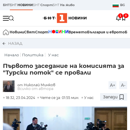
БНТ
БНТ
НОВИНИ
БНТ
Спорт
БНТ
На живо
BG
1
0
Новини
Свят
Спорт
Времето
България и еврото
Би
НАЗАД
Начало
Политика
У нас
Първото заседание на комисията за
"Турски поток" се провали
Николай Минков
A+
A-
от
Всичко от автора
Запази
18:32, 23.04.2024
Чете се за: 01:55 мин.
У нас