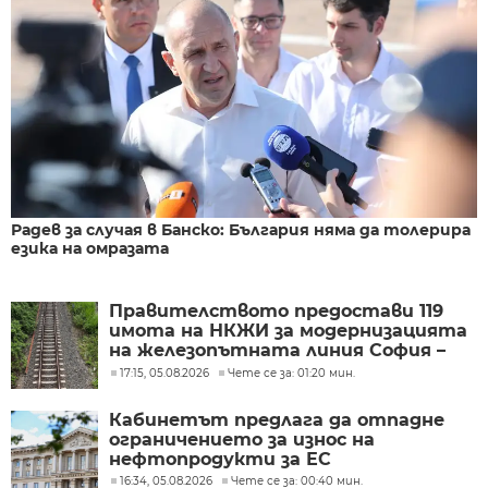
Радев за случая в Банско: България няма да толерира
езика на омразата
Правителството предостави 119
имота на НКЖИ за модернизацията
на железопътната линия София –
Пловдив
17:15, 05.08.2026
Чете се за: 01:20 мин.
Кабинетът предлага да отпадне
ограничението за износ на
нефтопродукти за ЕС
16:34, 05.08.2026
Чете се за: 00:40 мин.