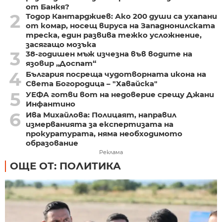
от Банкя?
2
Тодор Кантарджиев: Ако 200 души са ухапани
от комар, носещ вируса на Западнонилската
треска, един развива тежко усложнение,
засягащо мозъка
3
38-годишен мъж изчезна във водите на
язовир „Доспат“
4
България посреща чудотворната икона на
Света Богородица – "Хавайска"
5
УЕФА готви вот на недоверие срещу Джани
Инфантино
6
Ива Михайлова: Полицаят, направил
измерванията за експертизата на
прокуратурата, няма необходимото
образование
Реклама
ОЩЕ ОТ: ПОЛИТИКА