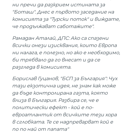
ни пречи да разкрием истината за
"Боташ". Днес е първото заседание на
комисията за "Турски поток" и виждате,
че продължават саботажите".
Рамадан Аталай, ДПС: Ако са спазени
всички онези изисквания, които Европа
ни налага, е полезно, но ако е необходимо,
би трябвало да го внесат и да се
разгледа в комисията.
Борислав Гуцанов, "БСП за България": Чух
тази екзотична идея, не знам как може
да бъде контролирана газта, която
влиза в България. Разбира се, че е
политически ефект - кой е по-
евроатлантик от всичките тези хора
в сглобката. Те се надпреварват кой е
по по най от папата"