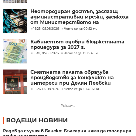
Неоторозиран достъп, засягащ
административни мрежи, засякоха
от Министерството на
иновациите
16:25, 05.08.2026
Чете се за: 00:52 мин.
Кабинетът одобри бюджетната
процедура за 2027 г.
16:01, 05.08.2026
Чете се за: 01:15 мин.
Сметната палата образува
производство за конфликт на
интереси при Делян Пеевски
15:26, 05.08.2026
Чете се за: 01:45 мин.
Реклама
ВОДЕЩИ НОВИНИ
Радев за случая в Банско: България няма да толерира
езика на омразата