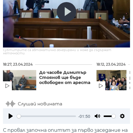
Субтитрите са автоматично генерирани и може да съдържат
неточности.
18:27, 23.04.2024
18:12, 23.04.2024
До часове Димитър
Р
Стоянов ще бъде
р
освободен от ареста
с
на
Слушай новината
-01:50
Play
Mute
Setti
С провал започна опитът за първо заседание на