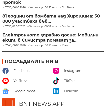
проток
07:30, 06.08.2026
Чете се за: 00:55 мин.
По света
81 години от бомбата над Хирошима: 50
000 участваха във...
07:35, 06.08.2026
Чете се за: 00:52 мин.
По света
Електронното здравно досие: Мобилни
екипи в Силистра помагат за...
07:43, 06.08.2026
Чете се за: 00:50 мин.
У нас
ПОСЛЕДВАЙТЕ НИ В
Facebook
Instagram
YouTube
TikTok
Google News
LinkedIn
BNT NEWS APP