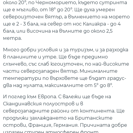
около 20°, по Черноморието, където сутринта
ще е мъгливо, от 18° до 20°. Ще духа умерен
североизточен вятър, а вълнението на морето
ще е 2 - 3 бала, на север от нос Калиакра - до 4
бала, или височина на вълните до около 2,5
метра.
Много добри условия и за туризъм, и за разходка
в планините и утре. Ще бъде предимно
слънчево, със слаб югоизточен, по най-високите
части северозападен вятър. Минималните
температури по върховете ще бъдат градус-
два над нулата, максималните от 5° до 8°.
И поглед към Европа. С валежи ще бъде на
Скандинавския полуостров и в
северозападните райони от континента. Ще
продължи захлаждането на Британските
острови, Франция, Германия. Причината добре
изразен студен атмосферен фронт.