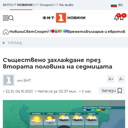
БНТ
БНТ
НОВИНИ
БНТ
Спорт
БНТ
На живо
BG
0
0
Новини
Свят
Спорт
Времето
България и еврото
Би
НАЗАД
Съществено захлаждане през
втората половина на седмицата
A+
A-
БНТ
от
Запази
22:21, 04.10.2021
Чете се за: 02:37 мин.
У нас