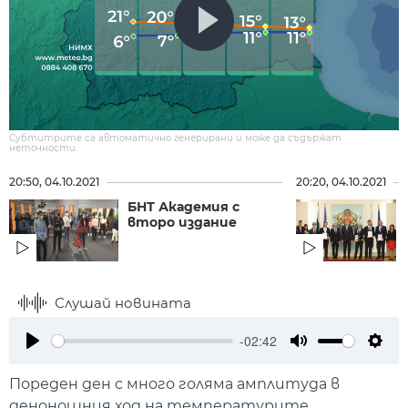
Субтитрите са автоматично генерирани и може да съдържат
неточности.
20:50, 04.10.2021
20:20, 04.10.2021
БНТ Академия с
второ издание
Слушай новината
-02:42
Play
Mute
Setti
Пореден ден с много голяма амплитуда в
денонощния ход на температурите.