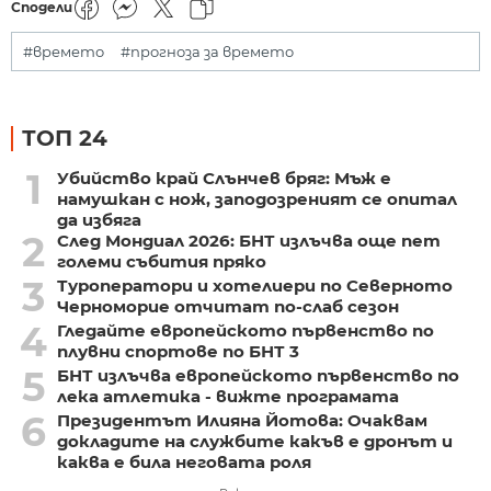
Сподели
#времето
#прогноза за времето
ТОП 24
1
Убийство край Слънчев бряг: Мъж е
намушкан с нож, заподозреният се опитал
да избяга
2
След Мондиал 2026: БНТ излъчва още пет
големи събития пряко
3
Туроператори и хотелиери по Северното
Черноморие отчитат по-слаб сезон
4
Гледайте европейското първенство по
плувни спортове по БНТ 3
5
БНТ излъчва европейското първенство по
лека атлетика - вижте програмата
6
Президентът Илияна Йотова: Очаквам
докладите на службите какъв е дронът и
каква е била неговата роля