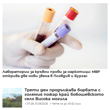
Лаборатории за кръвни проби за наркотици: МВР
открива две нови звена в Пловдив и Бургас
Трети ден продължава борбата с
големия пожар край бобошевското
село Висока могила
07:28, 10.08.2026
Чете се за: 00:52 мин.