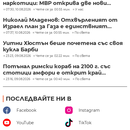
наркотици: МВР открива две нови...
07:30, 10.08.2026
Чете се за: 00:55 мин.
У нас
Николай Младенов: Отхвърленият от
Израел план за Газа е единствният...
07:37, 10.08.2026
Чете се за: 00:55 мин.
По света
Уитни Хюстън беше почетена със своя
кукла Барби
23:23, 09.08.2026
Чете се за: 02:22 мин.
По света
Потънал римски кораб на 2100 г. със
стотици амфори е открит край...
23:16, 09.08.2026
Чете се за: 00:40 мин.
По света
ПОСЛЕДВАЙТЕ НИ В
Facebook
Instagram
YouTube
TikTok