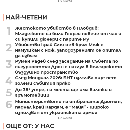
Реклама
НАЙ-ЧЕТЕНИ
1
Жестокото убийство в Пловдив:
Младежите са били Георги повече от час и
си купили дюнери с парите му
2
Убийство край Слънчев бряг: Мъж е
намушкан с нож, заподозреният се опитал
да избяга
3
Румен Радев след заседание на Съвета по
сигурността: Дрон е нахлул в българското
въздушно пространство
4
След Мондиал 2026: БНТ излъчва още пет
големи събития пряко
5
До 38° утре, на места ще има валежи и
гръмотевици
6
Министерството на отбраната: Дронът,
паднал край Кардам, е “Майя” - широко
използван от украинската армия
Реклама
ОЩЕ ОТ: У НАС