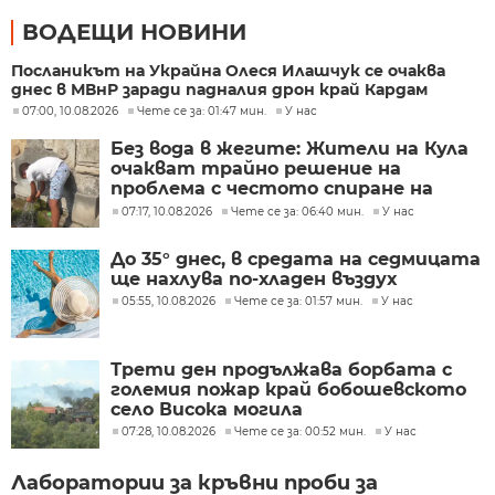
ВОДЕЩИ НОВИНИ
Посланикът на Украйна Олеся Илашчук се очаква
днес в МВнР заради падналия дрон край Кардам
07:00, 10.08.2026
Чете се за: 01:47 мин.
У нас
Без вода в жегите: Жители на Кула
очакват трайно решение на
проблема с честото спиране на
водоподаването
07:17, 10.08.2026
Чете се за: 06:40 мин.
У нас
До 35° днес, в средата на седмицата
ще нахлува по-хладен въздух
05:55, 10.08.2026
Чете се за: 01:57 мин.
У нас
Трети ден продължава борбата с
големия пожар край бобошевското
село Висока могила
07:28, 10.08.2026
Чете се за: 00:52 мин.
У нас
Лаборатории за кръвни проби за