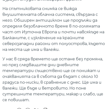
На спътниковата снимка се вижда
внушителната облачна система, свързана с
него. Обширен антициклон ще продължи да
определя безоблачното време в по-голямата
част от Източна Европа и почти навсякъде на
Балканите, с изключение на крайните
северозападни райони от полуострова, където
на места ще има и валежи.
У нас в сряда времето ще остане без промяна,
но през следващите дни дневните
температури съществено ще се понижат и
очакванията са в събота да бъдат с около 10
градуса по-ниски, в сравнение с днес. Ще има и
валежи. Ще бъде и ветровито. Но поне
сутрешните температури, макар и слабо, ще
се повишат.