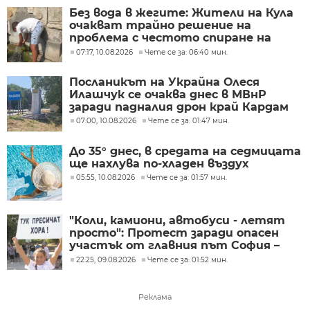
Без вода в жегите: Жители на Кула
очакват трайно решение на
проблема с честото спиране на
водоподаването
07:17, 10.08.2026
Чете се за: 06:40 мин.
Посланикът на Украйна Олеся
Илашчук се очаква днес в МВнР
заради падналия дрон край Кардам
07:00, 10.08.2026
Чете се за: 01:47 мин.
До 35° днес, в средата на седмицата
ще нахлува по-хладен въздух
05:55, 10.08.2026
Чете се за: 01:57 мин.
"Коли, камиони, автобуси - летят
просто": Протест заради опасен
участък от главния път София –
Варна
22:25, 09.08.2026
Чете се за: 01:52 мин.
Реклама