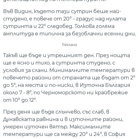
Във Видин, където тази сутрин беше най-
студено, е повече от 20° - градус над нулата
сутринта и 22° следобед. Толкова голяма
амплитуда е типична за безоблачни есенни дни.
Реклама
Такъв ще бъде и утрешният ден. През нощта
ще е ясно и тихо, а сутринта студено, с
условия за слани. Минималните температури в
повечето райони от страната ще бъдат от 2°
до 5°, на места и по-ниски, в Източна България
около 7 - 8°, по Черноморското ни крайбрежие
от 10° до 12°.
През деня ще бъде слънчево, със слаб, в
Дунавската равнина и в източните райони,
умерен източен вятър. Максималните
температури ще са между 20° и 24°, в София