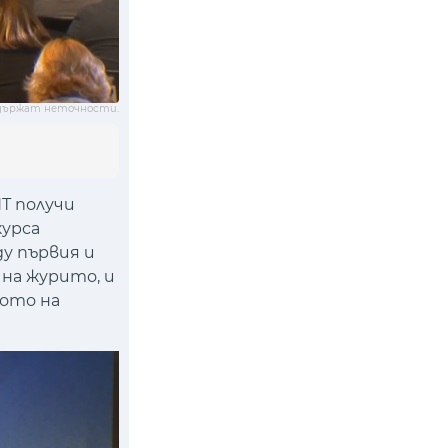
държат неточности.
НТ получи
курса
у първия и
 на журито, и
вото на