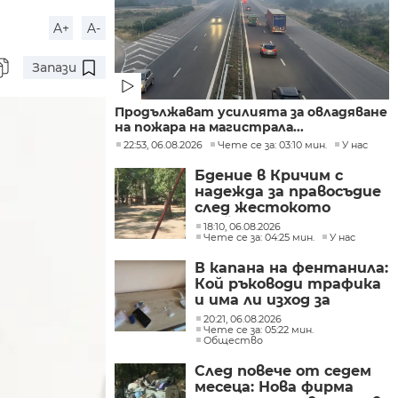
A+
A-
Запази
Продължават усилията за овладяване
на пожара на магистрала...
22:53, 06.08.2026
Чете се за: 03:10 мин.
У нас
Бдение в Кричим с
надежда за правосъдие
след жестокото
убийство на млад мъж
18:10, 06.08.2026
в Пловдив от
Чете се за: 04:25 мин.
У нас
тийнейджъри
В капана на фентанила:
Кой ръководи трафика
и има ли изход за
пристрастените?
20:21, 06.08.2026
Чете се за: 05:22 мин.
Общество
След повече от седем
месеца: Нова фирма