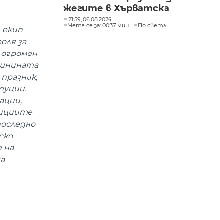
жегите в Хърватска
21:59, 06.08.2026
Чете се за: 00:37 мин.
По света
 екип
оля за
 огромен
дишнината
 празник,
туции.
ации,
тициите
последно
ско
е на
да