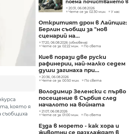
поема почистването в
столичните райони
20:31, 06.08.2026
"Слатина", "Подуяне" и
Чете се за: 02:30 мин.
У нас
"Изгрев"
Откритият дрон в Лайпциг:
Берлин съобщи за "нов
сценарий на...
17:20, 06.08.2026 (обновена)
Чете се за: 02:22 мин.
По света
Киев порази две руски
рафинерии, най-малко седем
души загинаха при...
20:36, 06.08.2026
Чете се за: 00:50 мин.
По света
Володимир Зеленски с първо
посещение в Сърбия след
нкурса
началото на войната
ята, която я
21:07, 06.08.2026
а съобщиха
Чете се за: 01:00 мин.
По света
Езда в морето - как хора и
животни се разхлаждат в