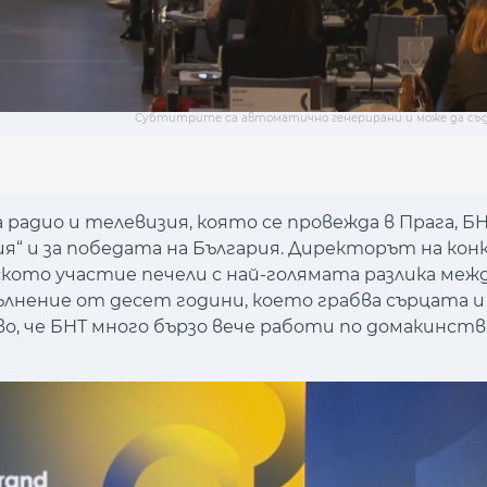
Субтитрите са автоматично генерирани и може да съ
 радио и телевизия, която се провежда в Прага, Б
ия“ и за победата на България. Директорът на кон
ското участие печели с най-голямата разлика межд
ълнение от десет години, което грабва сърцата и
о, че БНТ много бързо вече работи по домакинст