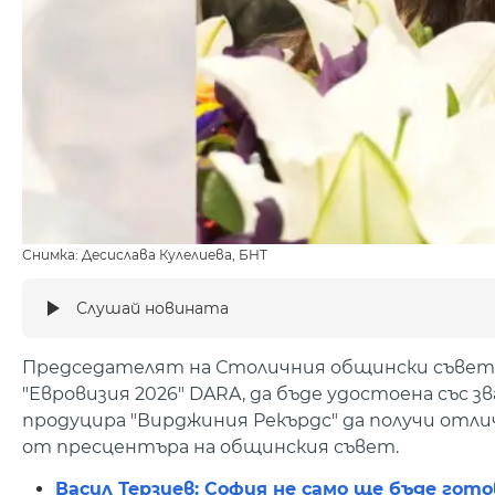
Снимка: Десислава Кулелиева, БНТ
Слушай новината
Председателят на Столичния общински съвет
"Евровизия 2026" DARA, да бъде удостоена със 
продуцира "Вирджиния Рекърдс" да получи отли
от пресцентъра на общинския съвет.
Васил Терзиев: София не само ще бъде готов