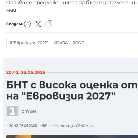
Очаква се предложенията да бъдат разгледани
май.
Сподели
#"Евровизия 2027"
#DARA
#СОС
20:42, 26.06.2026
БНТ с висока оценка о
на "Евровизия 2027"
от
БНТ
20:42, 26.06.2026
5614
Чете се за: 02:42 мин.