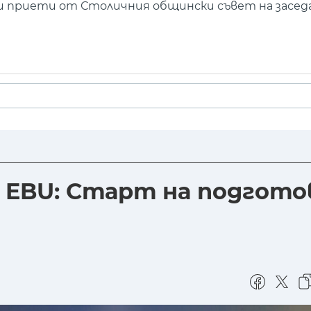
 и приети от Столичния общински съвет на засед
т EBU: Старт на подгот