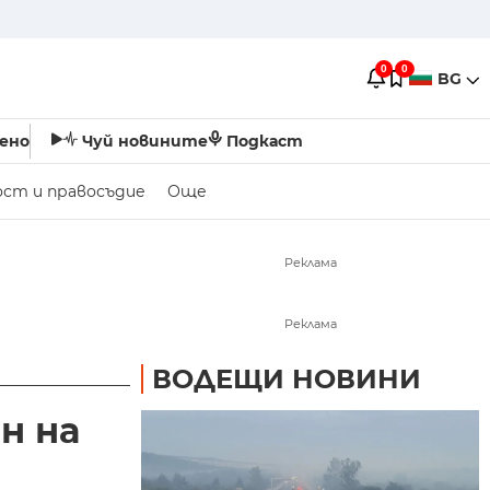
0
0
BG
ено
Чуй новините
Подкаст
ост и правосъдие
Още
Реклама
Реклама
ВОДЕЩИ НОВИНИ
н на