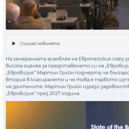
Слушай новината
На генералната асамблея на Европейския съюз за
висока оценка за представянето си на „Евровиз
„Евровизия“ Мартин Грийн подчерта, че българ
втория в класирането и че това е първото изп
на зрителите. Мартин Грийн изрази задоволств
„Евровизия“ през 2027 година.