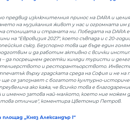
ено предвид изключителния принос на DARA и целия
нето на музикалния живот у нас и огромната им р
а столицата и страната ни. Победата на DARA е
ини на "Евровизия 2027", което съвпада и с 20-го
пейския съюз. Безспорно това ще бъде един голям
 подготвим и да работим активно с всички инсти
д – да посрещнем десетки хиляди туристи и делег
хотелиерството и ресторантьорството. Инвес
ечатък върху градската среда на София и не на 
 ще се запознаят с богатото културно-историче
реувелича ако кажа, че всичко това е благодарени
и именно затова най-малкото, което ние можем 
 с това отличие", коментира Цветомир Петров.
 площад „Княз Александър I“