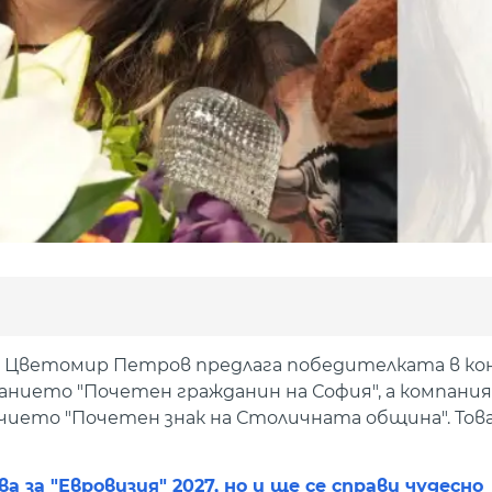
 Цветомир Петров предлага победителката в ко
званието "Почетен гражданин на София", а компани
чието "Почетен знак на Столичната община". Тов
а за "Евровизия" 2027, но и ще се справи чудесно