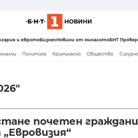
лгария и еврото
Бизнес
Новини от миналото
БНТ Провер
онални
Политика
Криминално
Общество
Сигурн
026"
стане почетен граждани
 „Евровизия“