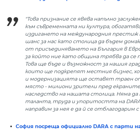
"Това признание се явява напълно заслуж
към съвременната ни култура, обогатява
издигането на международния престиж н
шанс за нас като столица да бъдем домак
от присъединяването на България в Евро
за който ние като община трябва да се
Това ще бъде и възможност за нашия гра
които ще подкрепят местния бизнес, 
и модернизацията ще оставят траен отп
място - милиони зрители пред екраните
наследство на нашата столица. Няма да п
таланта, труда и упоритостта на DARA 
направим за нея е да й се отблагодарим
София посреща официално DARA с парти на