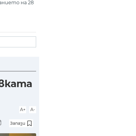
анието на 28
овката
A+
A-
Запази