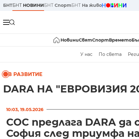
БНТ
БНТ
НОВИНИ
БНТ
Спорт
БНТ
На живо
Новини
Свят
Спорт
Времето
Бъ
У нас
По света
Реги
В РАЗВИТИЕ
DARA НА "ЕВРОВИЗИЯ 2
10:03, 19.05.2026
СОС предлага DARA да 
София след триумфа на