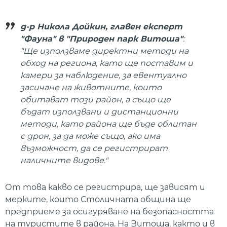
д-р Никола Дойкин, главен експерт
"Фауна" в "Природен парк Витоша"
:
"Ще използваме директни методи на
обход на региона, като ще поставим и
камери за наблюдение, за евентуално
засичане на животните, които
обитават този район, а също ще
бъдат използвани и дистанционни
методи, като района ще бъде облитан
с дрон, за да може също, ако има
възможност, да се регистрират
наличните видове."
От това какво се регистрира, ще зависят и
мерките, които Столичната община ще
предприеме за осигуряване на безопасността
на туристите в района. На Витоша, както и в