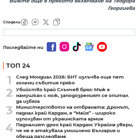
Вижте още в прякото включване на Теодора
Георгиева
Сподели
Последвайте ни
ТОП 24
1
След Мондиал 2026: БНТ излъчва още пет
големи събития пряко
2
Убийство край Слънчев бряг: Мъж е
намушкан с нож, заподозреният се опитал
да избяга
3
Министерството на отбраната: Дронът,
паднал край Кардам, е “Майя” - широко
използван от украинската армия
4
Падналият дрон край Кардам: Украйна увери,
че не е атакувала умишлено България и
обеща разследване