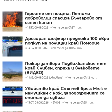
Героите от нощта: Петима
доброволци спасиха Българово от
огнен капан
15:37, 09.08.2026
Чете се за: 01:37 мин.
Дрогиран шофьор предложи 100 евро
подкуп на полицаи край Поморие
14:54, 09.08.2026
Чете се за: 00:52 мин.
Пожар затвори Подбалканския път
край Сливен, спряха и влаковете
(ВИДЕО)
14:12, 09.08.2026 (обновена)
Чете се за: 01:42 мин.
Убийство край Слънчев бряг: Мъж е
намушкан с нож, заподозреният се
опитал да избяга
13:07, 09.08.2026
21008
Чете се за: 01:25 мин.