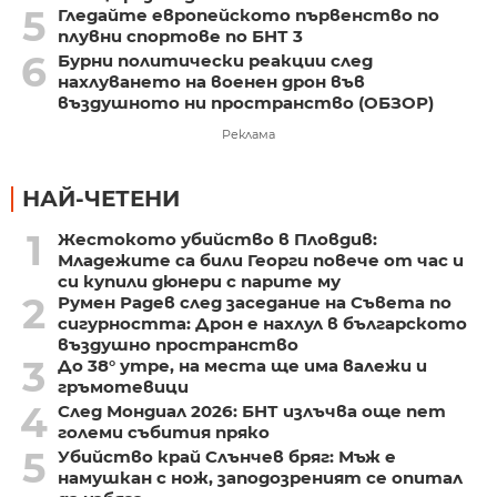
5
Гледайте европейското първенство по
плувни спортове по БНТ 3
6
Бурни политически реакции след
нахлуването на военен дрон във
въздушното ни пространство (ОБЗОР)
Реклама
НАЙ-ЧЕТЕНИ
1
Жестокото убийство в Пловдив:
Младежите са били Георги повече от час и
си купили дюнери с парите му
2
Румен Радев след заседание на Съвета по
сигурността: Дрон е нахлул в българското
въздушно пространство
3
До 38° утре, на места ще има валежи и
гръмотевици
4
След Мондиал 2026: БНТ излъчва още пет
големи събития пряко
5
Убийство край Слънчев бряг: Мъж е
намушкан с нож, заподозреният се опитал