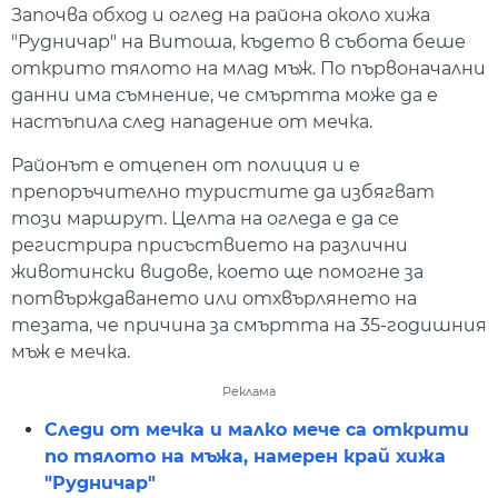
Започва обход и оглед на района около хижа
"Рудничар" на Витоша, където в събота беше
открито тялото на млад мъж. По първоначални
данни има съмнение, че смъртта може да е
настъпила след нападение от мечка.
Районът е отцепен от полиция и е
препоръчително туристите да избягват
този маршрут. Целта на огледа е да се
регистрира присъствието на различни
животински видове, което ще помогне за
потвърждаването или отхвърлянето на
тезата, че причина за смъртта на 35-годишния
мъж е мечка.
Реклама
Следи от мечка и малко мече са открити
по тялото на мъжа, намерен край хижа
"Рудничар"