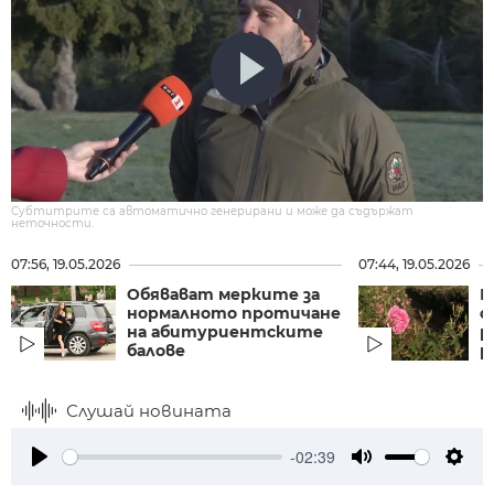
Субтитрите са автоматично генерирани и може да съдържат
неточности.
07:56, 19.05.2026
07:44, 19.05.2026
Обявават мерките за
Р
нормалното протичане
о
на абитуриентските
р
балове
р
Слушай новината
-02:39
Play
Mute
Setti