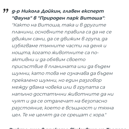
д-р Никола Дойкин, главен експерт
"Фауна" в "Природен парк Витоша"
:
"Както на Витоша, така и в другите
планини, основните правила са да не се
движим сами, да се движим в група, да
избягваме тъмните части на деня и
нощта, когато животните са по-
активни и да обявим своето
присъствие в планината или да бъдем
шумни, като това не означава да бъдем
прекалено шумни, но един разговор
между двама човека или в групата са
напълно достатъчни животните да ни
чуят и да се отдалечат на безопасно
разстояние, което е всъщност и тяхна
цел. Те не целят да се срещат с хора."