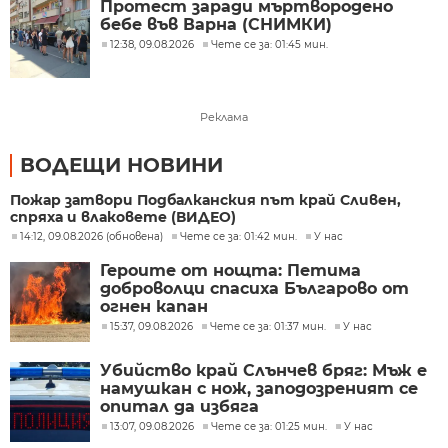
Протест заради мъртвородено
бебе във Варна (СНИМКИ)
12:38, 09.08.2026
Чете се за: 01:45 мин.
Реклама
ВОДЕЩИ НОВИНИ
Пожар затвори Подбалканския път край Сливен,
спряха и влаковете (ВИДЕО)
14:12, 09.08.2026 (обновена)
Чете се за: 01:42 мин.
У нас
Героите от нощта: Петима
доброволци спасиха Българово от
огнен капан
15:37, 09.08.2026
Чете се за: 01:37 мин.
У нас
Убийство край Слънчев бряг: Мъж е
намушкан с нож, заподозреният се
опитал да избяга
13:07, 09.08.2026
Чете се за: 01:25 мин.
У нас