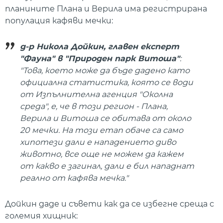
планините Плана и Верила има регистрирана
популация кафяви мечки:
д-р Никола Дойкин, главен експерт
"Фауна" в "Природен парк Витоша"
:
"Това, което може да бъде дадено като
официална статистика, която се води
от Изпълнителна агенция "Околна
среда", е, че в този регион - Плана,
Верила и Витоша се обитава от около
20 мечки. На този етап обаче са само
хипотези дали е нападението диво
животно, все още не можем да кажем
от какво е загинал, дали е бил нападнат
реално от кафява мечка."
Дойкин даде и съвети как да се избегне среща с
големия хищник: