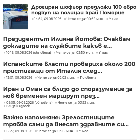
Дрогиран шофьор предложи 100 евро
подкуп на полицаи край Поморие
14:54, 09.08.2026
Чете се за: 00:52 мин.
У нас
Президентът Илияна Йотова: Очаквам
докладите на службите какъв е...
10:18, 09.08.2026 (обновена)
Чете се за: 02:50 мин.
У нас
Испанските власти провериха около 200
пристигащи от Италия след...
13:01, 09.08.2026
Чете се за: 02:02 мин.
По света
Иран и Оман са близо до споразумение за
нов временен маршрут през...
08:05, 09.08.2026 (обновена)
Чете се за: 03:22 мин.
Близък изток
Важно напомняне: Зрелостниците
трябва сами да внесат здравните си...
12:27, 09.08.2026
Чете се за: 03:12 мин.
У нас