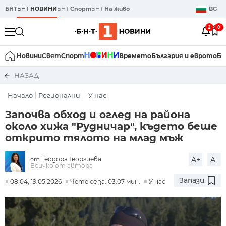
БНТ
БНТ
НОВИНИ
БНТ
Спорт
БНТ
На живо
BG
2
0
Новини
Свят
Спорт
Времето
България и еврото
Би
НАЗАД
Начало
Регионални
У нас
Започва обход и оглед на района
около хижа "Рудничар", където беше
открито тялото на млад мъж
Теодора Георгиева
A+
A-
от
Всичко от автора
Запази
08:04, 19.05.2026
Чете се за: 03:07 мин.
У нас