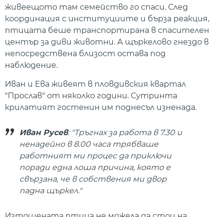
живеещото там семейство го спаси. След
координация с институциите и бърза реакция,
птицата беше транспортирана в спасителен
център за диви животни. А щъркелово гнездо в
непосредствена близост остава под
наблюдение.
Иван и Ева живеят в пловдивския квартал
"Прослав" от няколко години. Сутринта
крилатият гостенин им поднесъл изненада.
Иван Русев
: "Тръгнах за работа в 7.30 и
ненадейно в 8.00 часа трябваше
работният ми процес да приключи
поради една лоша причина, която е
свързана, че в собствения ми двор
падна щъркел."
Изтощената птица не можела да стои на