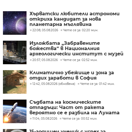
Хърватски любители астрономи
откриха кандидат за нова
планетарна мъглявина
22:08, 05.08.2026
Чете се за: 02:20 мин.
Изложбата „Забравените
божества“ в Националния
археологически институт с музей
при БАН
20:57, 05.08.2026
Чете се за: 02:52 мин.
Климатично убежище и зона за
отдих заработи в София
12:42, 05.08.2026 (обновена)
Чете се за: 01:42 мин.
Съдбата на космическите
отпадъци: Част от ракета
вероятно се е разбила на Луната
11:04, 05.08.2026
Чете се за: 00:52 мин.
15-годишен ученик с успех за