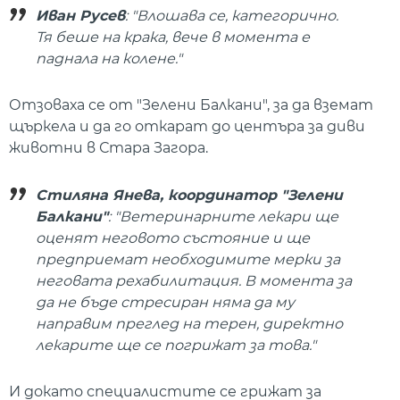
Иван Русев
: "Влошава се, категорично.
Тя беше на крака, вече в момента е
паднала на колене."
Отзоваха се от "Зелени Балкани", за да вземат
щъркела и да го откарат до центъра за диви
животни в Стара Загора.
Стиляна Янева, координатор "Зелени
Балкани"
: "Ветеринарните лекари ще
оценят неговото състояние и ще
предприемат необходимите мерки за
неговата рехабилитация. В момента за
да не бъде стресиран няма да му
направим преглед на терен, директно
лекарите ще се погрижат за това."
И докато специалистите се грижат за