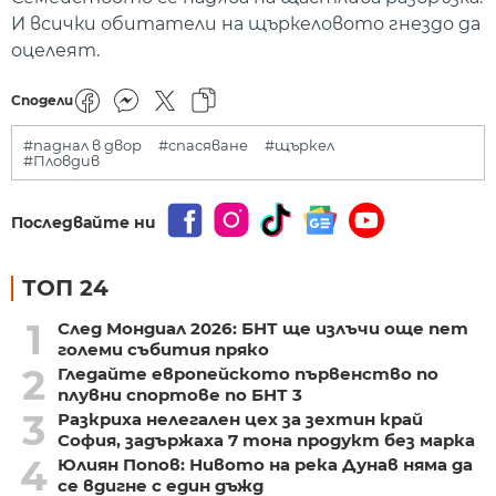
И всички обитатели на щъркеловото гнездо да
оцелеят.
Сподели
#паднал в двор
#спасяване
#щъркел
#Пловдив
Последвайте ни
ТОП 24
1
След Мондиал 2026: БНТ ще излъчи още пет
големи събития пряко
2
Гледайте европейското първенство по
плувни спортове по БНТ 3
3
Разкриха нелегален цех за зехтин край
София, задържаха 7 тона продукт без марка
4
Юлиян Попов: Нивото на река Дунав няма да
се вдигне с един дъжд