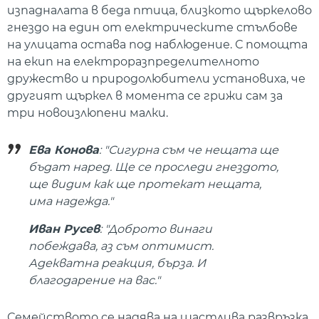
изпадналата в беда птица, близкото щъркелово
гнездо на един от електрическите стълбове
на улицата остава под наблюдение. С помощта
на екип на електроразпределителното
дружество и природолюбители установиха, че
другият щъркел в момента се грижи сам за
три новоизлюпени малки.
Ева Конова
: "Сигурна съм че нещата ще
бъдат наред. Ще се проследи гнездото,
ще видим как ще протекат нещата,
има надежда."
Иван Русев
: "Доброто винаги
побеждава, аз съм оптимист.
Адекватна реакция, бърза. И
благодарение на вас."
Семейството се надява на щастлива развръзка.