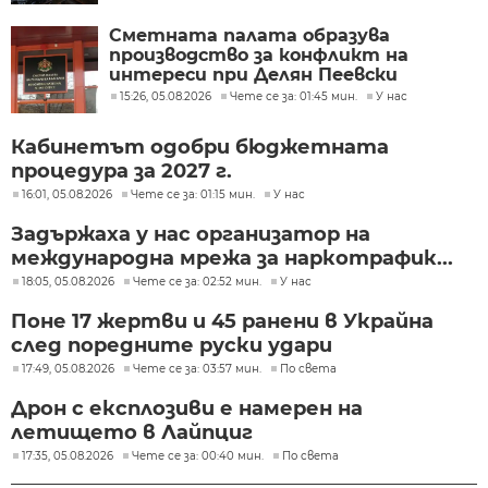
Сметната палата образува
производство за конфликт на
интереси при Делян Пеевски
15:26, 05.08.2026
Чете се за: 01:45 мин.
У нас
Кабинетът одобри бюджетната
процедура за 2027 г.
16:01, 05.08.2026
Чете се за: 01:15 мин.
У нас
Задържаха у нас организатор на
международна мрежа за наркотрафик...
18:05, 05.08.2026
Чете се за: 02:52 мин.
У нас
Поне 17 жертви и 45 ранени в Украйна
след поредните руски удари
17:49, 05.08.2026
Чете се за: 03:57 мин.
По света
Дрон с експлозиви е намерен на
летището в Лайпциг
17:35, 05.08.2026
Чете се за: 00:40 мин.
По света