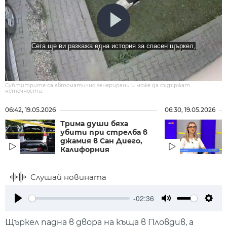
Сега ще ви разкажа една история за спасен щъркел,
Субтитрите са автоматично генерирани и може да съдържат
неточности.
06:42, 19.05.2026
06:30, 19.05.2026
Трима души бяха
убити при стрелба в
джамия в Сан Диего,
Калифорния
Слушай новината
-02:36
Play
Mute
Setti
Щъркел падна в двора на къща в Пловдив, а