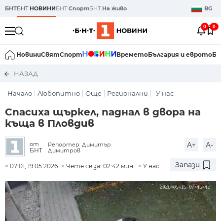
БНТ
БНТ
НОВИНИ
БНТ
Спорт
БНТ
На живо
BG
0
0
Новини
Свят
Спорт
Времето
България и еврото
Би
НАЗАД
Начало
Любопитно
Още
Регионални
У нас
Спасиха щъркел, паднал в двора на
къща в Пловдив
A+
A-
от
Репортер: Димитър
БНТ
Димитров
Запази
07:01, 19.05.2026
Чете се за: 02:42 мин.
У нас