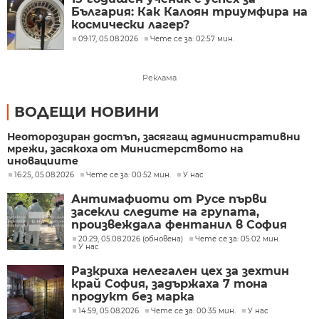
България: Как Калоян триумфира на
космически лагер?
09:17, 05.08.2026
Чете се за: 02:57 мин.
Реклама
ВОДЕЩИ НОВИНИ
Неоторозиран достъп, засягащ административни
мрежи, засякоха от Министерството на
иновациите
16:25, 05.08.2026
Чете се за: 00:52 мин.
У нас
Антимафиоти от Русе първи
засекли следите на групата,
произвеждала фентанил в София
20:29, 05.08.2026 (обновена)
Чете се за: 05:02 мин.
У нас
Разкриха нелегален цех за зехтин
край София, задържаха 7 тона
продукт без марка
14:59, 05.08.2026
Чете се за: 00:35 мин.
У нас