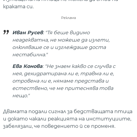
краката си.
Реклама
Иван Русев
: "Тя беше видимо
неадекватна, не можеше да излети,
олюляваше се и изглеждаше доста
нестабилна."
Ева Конова
: "Не знаем какво се случва с
нея, дехидратирана ли е, травма ли е,
отровена ли е, нямаме представа и
естествено, че ме притеснява това
нещо."
Двамата подали сигнал за бедстващата птица
и докато чакали реакцията на институциите,
забелязали, че поведението й се променя.