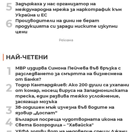
5
Задържаха у нас организатор на
международна мрежа за наркотрафик към
Украйна и ЕС
6
Производители на дини не берат
продукцията си заради ниските изкупни
цени
Реклама
НАЙ-ЧЕТЕНИ
1
МВР издирва Симона Пейчева във връзка с
разследването за смъртта на бизнесмена
от Банкя?
2
Тодор Кантарджиев: Ако 200 души са ухапани
от комар, носещ вируса на Западнонилската
треска, един развива тежко усложнение,
засягащо мозъка
3
38-годишен мъж изчезна във водите на
язовир „Доспат“
4
България посреща чудотворната икона на
Света Богородица – "Хавайска"
УЕФА готви вот на недоверие срещу Джани