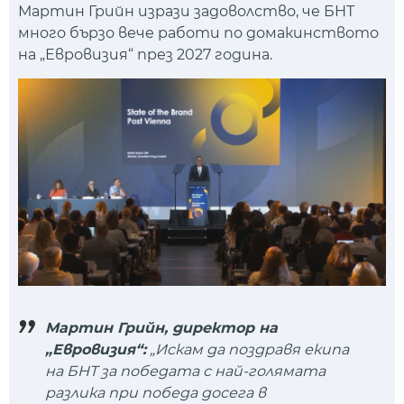
Мартин Грийн изрази задоволство, че БНТ
много бързо вече работи по домакинството
на „Евровизия“ през 2027 година.
Мартин Грийн, директор на
„Евровизия“:
„Искам да поздравя екипа
на БНТ за победата с най-голямата
разлика при победа досега в