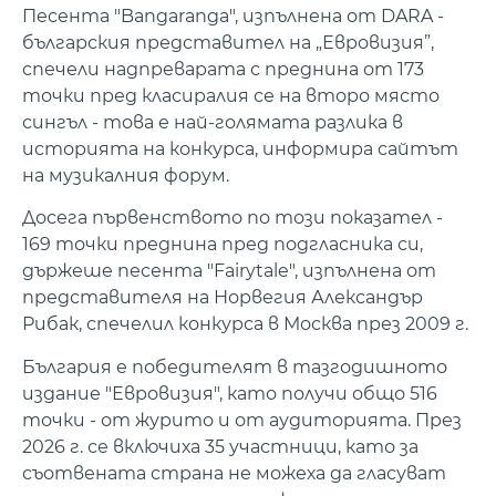
Песента "Bangaranga", изпълнена от DARA -
българския представител на „Евровизия”,
спечели надпреварата с преднина от 173
точки пред класиралия се на второ място
сингъл - това е най-голямата разлика в
историята на конкурса, информира сайтът
на музикалния форум.
Досега първенството по този показател -
169 точки преднина пред подгласника си,
държеше песента "Fairytale", изпълнена от
представителя на Норвегия Александър
Рибак, спечелил конкурса в Москва през 2009 г.
България е победителят в тазгодишното
издание "Евровизия", като получи общо 516
точки - от журито и от аудиторията. През
2026 г. се включиха 35 участници, като за
съотвената страна не можеха да гласуват