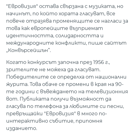
"Евровизия" остава свързана с музиката, но
начинът, по който хората гласуват, все
повече отразява променящите се нагласи за
това как европейците възприемат
идентичността, солидарността и
международните конфликти, пише сайтът
„Конвърсейшън”.
Когато конкурсът започна през 1956 г.,
зрителите не можеха да гласуват.
Победителите се определха от национални
журита. Това обаче се промени в края на 90-
те години с въвеждането на телевизионния
вот. Публиката получи възможност да
гласува по телефона за любимите си песни,
превръщайки "Евровизия" в много по-
интерактивно събитие, припомня
изданието.