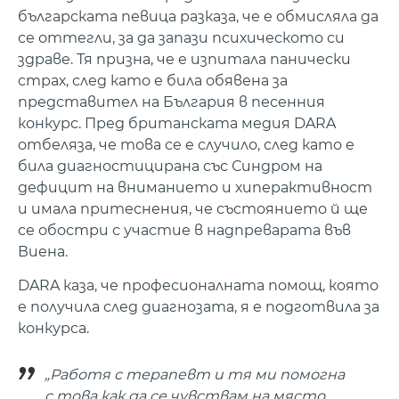
българската певица разказа, че е обмисляла да
се оттегли, за да запази психическото си
здраве. Тя призна, че е изпитала панически
страх, след като е била обявена за
представител на България в песенния
конкурс. Пред британската медия DARA
отбеляза, че това се е случило, след като е
била диагностицирана със Синдром на
дефицит на вниманието и хиперактивност
и имала притеснения, че състоянието й ще
се обостри с участие в надпреварата във
Виена.
DARA каза, че професионалната помощ, която
е получила след диагнозата, я е подготвила за
конкурса.
„Работя с терапевт и тя ми помогна
с това как да се чувствам на място,