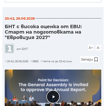
20:42, 26.06.2026
БНТ с висока оценка от EBU:
Старт на подготовката на
"Евровизия 2027"
A+
A-
БНТ
от
Запази
20:42, 26.06.2026
5882
Чете се за: 02:42 мин.