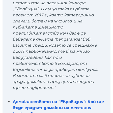
историята на песенния конкурс
„Евровизия“. И също така първата
песен от 2017 г., която категорично
спечели вота и на журито, и на
публиката. Днешното
предизвикателство към вас е да
въведете думата "bangaranga" във
вашите срещи. Когато се срещнахме
с БНТ първоначално, те бяха много
въодушевени, както и
правителството в България, от
възможността да проведат конкурса.
В момента са в процес на избор на
града-домакин и през цялата година
ще ги подкрепяме.“
Домакинството на "Евровизия": Кой ще
бъде градът-домакин на песенния