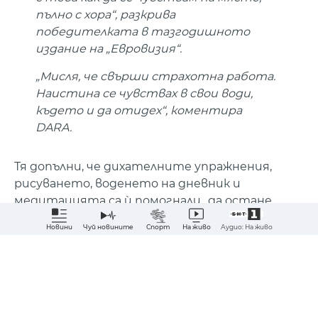
пълно с хора“, разкрива
победителката в тазгодишното
издание на „Евровизия“.
„Мисля, че свърши страхотна работа.
Наистина се чувствах в свои води,
където и да отидех“, коментира
DARA.
Тя допълни, че дихателните упражнения,
рисуването, воденето на дневник и
медитацията са ѝ помогнали „да остане
балансирана“.
Аудио: На живо
Новини
Чуй новините
Спорт
На живо
„Просто бях спокойна“, каза Дара,
Абонирай ме за най-важните новини?
припомняйки си как се е чувствала, докато
точките са пристигали от целия свят.
ДА
НЕ
„Отворих сърцето си и просто