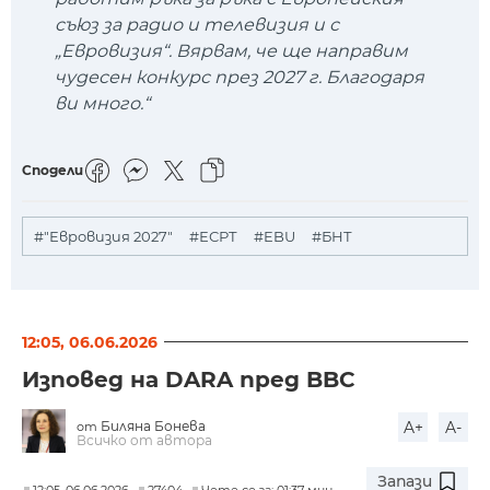
съюз за радио и телевизия и с
„Евровизия“. Вярвам, че ще направим
чудесен конкурс през 2027 г. Благодаря
ви много.“
Сподели
#"Евровизия 2027"
#ЕСРТ
#EBU
#БНТ
12:05, 06.06.2026
Изповед на DARA пред BBC
Биляна Бонева
A+
A-
от
Всичко от автора
Запази
12:05, 06.06.2026
27404
Чете се за: 01:37 мин.