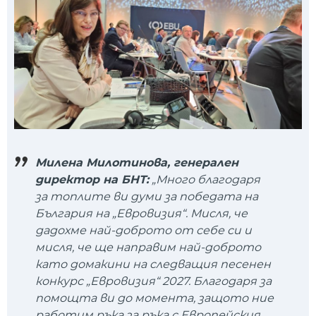
Милена Милотинова, генерален
директор на БНТ:
„Много благодаря
за топлите ви думи за победата на
България на „Евровизия“. Мисля, че
дадохме най-доброто от себе си и
мисля, че ще направим най-доброто
като домакини на следващия песенен
конкурс „Евровизия“ 2027. Благодаря за
помощта ви до момента, защото ние
работим ръка за ръка с Европейския