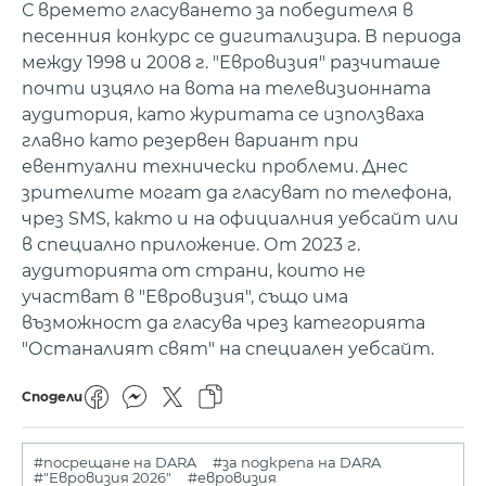
С времето гласуването за победителя в
песенния конкурс се дигитализира. В периода
между 1998 и 2008 г. "Евровизия" разчиташе
почти изцяло на вота на телевизионната
аудитория, като журитата се използваха
главно като резервен вариант при
евентуални технически проблеми. Днес
зрителите могат да гласуват по телефона,
чрез SMS, както и на официалния уебсайт или
в специално приложение. От 2023 г.
аудиторията от страни, които не
участват в "Евровизия", също има
възможност да гласува чрез категорията
"Останалият свят" на специален уебсайт.
Сподели
#посрещане на DARA
#за подкрепа на DARA
#"Евровизия 2026"
#евровизия