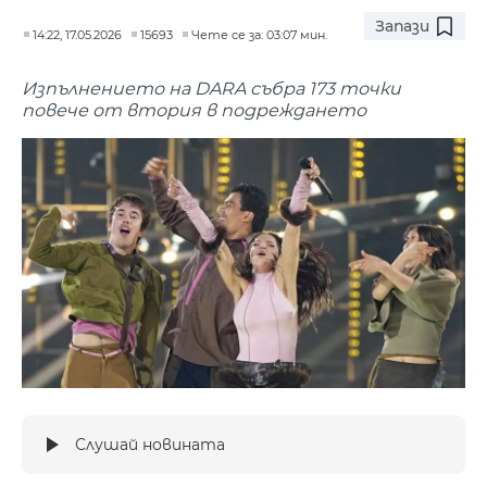
Запази
14:22, 17.05.2026
15693
Чете се за: 03:07 мин.
Изпълнението на DARA събра 173 точки
повече от втория в подреждането
Слушай новината