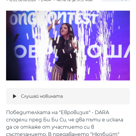
Слушай новината
Победителката на "Евровизия" - DARA
сподели пред Би Би Си, че два пъти е искала
да се откаже от участието си в
състезанието. В предаването "Нюзбийт"