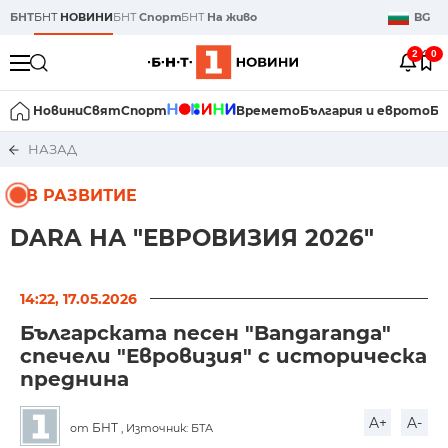
БНТ
БНТ
НОВИНИ
БНТ
Спорт
БНТ
На живо
BG
2
0
Новини
Свят
Спорт
Времето
България и еврото
Би
НАЗАД
В РАЗВИТИЕ
DARA НА "ЕВРОВИЗИЯ 2026"
14:22, 17.05.2026
Българската песен "Bangaranga"
спечели "Евровизия" с историческа
преднина
A+
A-
БНТ
от
, Източник: БТА