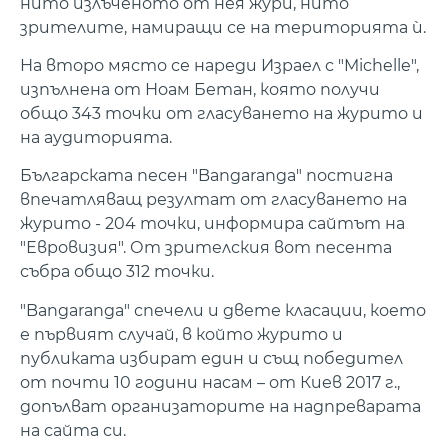
нито излъченото от нея жури, нито
зрителите, намиращи се на територията ѝ.
На второ място се нареди Израел с "Michelle",
изпълнена от Ноам Бетан, която получи
общо 343 точки от гласуването на журито и
на аудиторията.
Българската песен "Bangaranga" постигна
впечатляващ резултат от гласуването на
журито - 204 точки, информира сайтът на
"Евровизия". От зрителския вот песента
събра общо 312 точки.
"Bangaranga" спечели и двете класации, което
е първият случай, в който журито и
публиката избират един и същ победител
от почти 10 години насам – от Киев 2017 г.,
допълват организаторите на надпреварата
на сайта си.