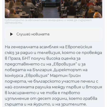
Субтитрите са автоматично генерирани и може да съдържат
неточности.
Слушай новината
На генералната асамблея на Европейския
съюз за радио и телевизия, която се провежда
в Прага, БНТ получи висока оценка за
представянето си на „Евровизия“ и за
победата на България. Директорът на
конкурса „Евровизия“ Мартин Грийн
подчерта, че българското участие печели с
най-голямата разлика между първия и втория
в класирането и че това е първото
изпълнение от десет години, което грабва
сърцата и на журито, и на зрителите.