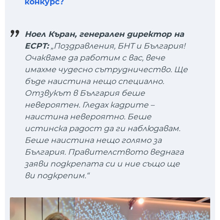
конкурс?
Ноел Къран, генерален директор на
ЕСРТ:
„Поздравления, БНТ и България!
Очакваме да работим с вас, вече
имахме чудесно сътрудничество. Ще
бъде наистина нещо специално.
Отзвукът в България беше
невероятен. Гледах кадрите –
наистина невероятно. Беше
истинска радост да ги наблюдавам.
Беше наистина нещо голямо за
България. Правителството веднага
заяви подкрепата си и ние също ще
ви подкрепим.“