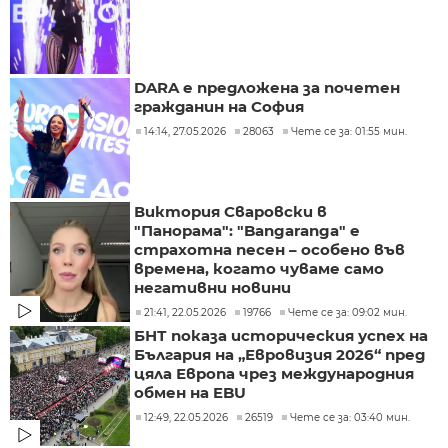
DARA е предложена за почетен
гражданин на София
14:14, 27.05.2026
28063
Чете се за: 01:55 мин.
Виктория Сваровски в
"Панорама": "Bangaranga" е
страхотна песен – особено във
времена, когато чуваме само
негативни новини
21:41, 22.05.2026
19766
Чете се за: 09:02 мин.
БНТ показа историческия успех на
България на „Евровизия 2026“ пред
цяла Европа чрез международния
обмен на EBU
12:49, 22.05.2026
26519
Чете се за: 03:40 мин.