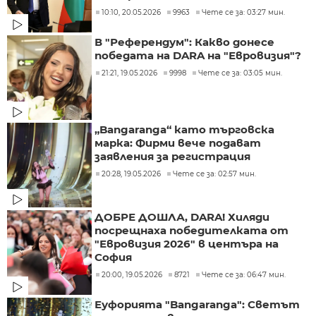
10:10, 20.05.2026
9963
Чете се за: 03:27 мин.
В "Референдум": Какво донесе
победата на DARA на "Евровизия"?
21:21, 19.05.2026
9998
Чете се за: 03:05 мин.
„Bangaranga“ като търговска
марка: Фирми вече подават
заявления за регистрация
20:28, 19.05.2026
Чете се за: 02:57 мин.
ДОБРЕ ДОШЛА, DARA! Хиляди
посрещнаха победителката от
"Евровизия 2026" в центъра на
София
20:00, 19.05.2026
8721
Чете се за: 06:47 мин.
Еуфорията "Bangaranga": Светът