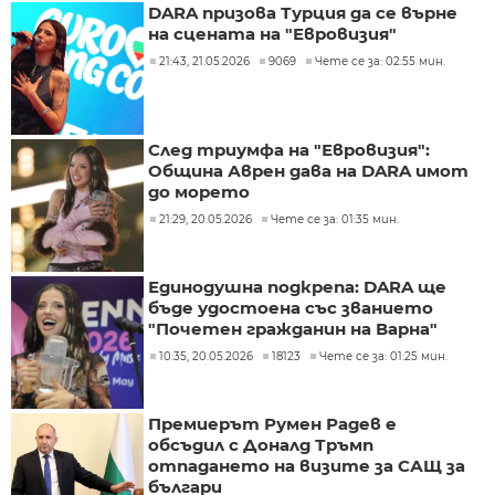
DARA призова Турция да се върне
на сцената на "Евровизия"
21:43, 21.05.2026
9069
Чете се за: 02:55 мин.
След триумфа на "Евровизия":
Община Аврен дава на DARA имот
до морето
21:29, 20.05.2026
Чете се за: 01:35 мин.
Единодушна подкрепа: DARA ще
бъде удостоена със званието
"Почетен гражданин на Варна"
10:35, 20.05.2026
18123
Чете се за: 01:25 мин.
Премиерът Румен Радев е
обсъдил с Доналд Тръмп
отпадането на визите за САЩ за
българи