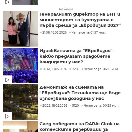
Реклама
Генералният директор на БНТ и
министърът на културата с
първа среща за „Евровизия 2027“
21:08, 18.05.2026
Чете се за: 01:57 мин.
Изискванията за "Евровизия" -
какво предлагат градовете
кандидати у нас?
20:41, 18.05.2026
9796
Чете се за: 06:10 мин.
Демонтаж на сцената на
"Евровизия": Техниката ще бъде
използвана догодина у нас
20:22, 18.05.2026
5120
Чете се за: 00:35 мин.
След победата на DARA: Скок на
хотелските резервации за