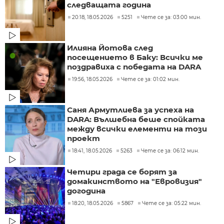
следващата година
20:18, 18.05.2026
5251
Чете се за: 03:00 мин.
Илияна Йотова след
посещението в Баку: Всички ме
поздравиха с победата на DARA
19:56, 18.05.2026
Чете се за: 01:02 мин.
Саня Армутлиева за успеха на
DARA: Вълшебна беше спойката
между всички елементи на този
проект
18:41, 18.05.2026
5263
Чете се за: 06:12 мин.
Четири града се борят за
домакинството на "Евровизия"
догодина
18:20, 18.05.2026
5867
Чете се за: 05:22 мин.