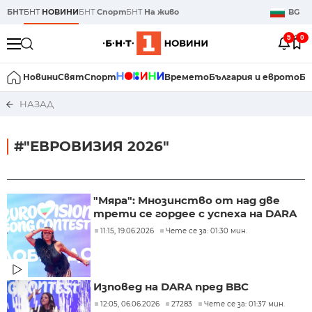
БНТ
БНТ
НОВИНИ
БНТ
Спорт
БНТ
На живо
BG
5
0
Новини
Свят
Спорт
Времето
България и еврото
Би
НАЗАД
#"ЕВРОВИЗИЯ 2026"
"Мяра": Мнозинство от над две
трети се гордее с успеха на DARA
11:15, 19.06.2026
Чете се за: 01:30 мин.
Изповед на DARA пред BBC
12:05, 06.06.2026
27283
Чете се за: 01:37 мин.