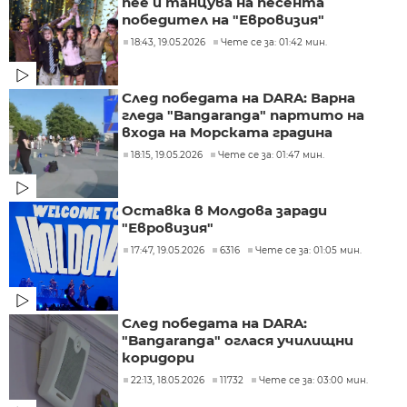
пее и танцува на песента
победител на "Евровизия"
18:43, 19.05.2026
Чете се за: 01:42 мин.
След победата на DARA: Варна
гледа "Bangaranga" партито на
входа на Морската градина
18:15, 19.05.2026
Чете се за: 01:47 мин.
Оставка в Молдова заради
"Евровизия"
17:47, 19.05.2026
6316
Чете се за: 01:05 мин.
След победата на DARA:
"Bangaranga" оглася училищни
коридори
22:13, 18.05.2026
11732
Чете се за: 03:00 мин.