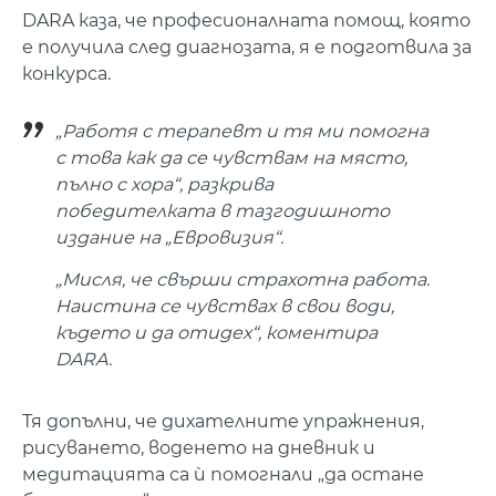
DARA каза, че професионалната помощ, която
е получила след диагнозата, я е подготвила за
конкурса.
„Работя с терапевт и тя ми помогна
с това как да се чувствам на място,
пълно с хора“, разкрива
победителката в тазгодишното
издание на „Евровизия“.
„Мисля, че свърши страхотна работа.
Наистина се чувствах в свои води,
където и да отидех“, коментира
DARA.
Тя допълни, че дихателните упражнения,
рисуването, воденето на дневник и
медитацията са ѝ помогнали „да остане