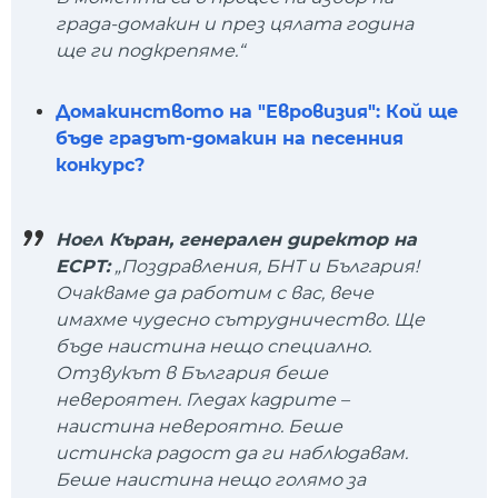
града-домакин и през цялата година
ще ги подкрепяме.“
Домакинството на "Евровизия": Кой ще
бъде градът-домакин на песенния
конкурс?
Ноел Къран, генерален директор на
ЕСРТ:
„Поздравления, БНТ и България!
Очакваме да работим с вас, вече
имахме чудесно сътрудничество. Ще
бъде наистина нещо специално.
Отзвукът в България беше
невероятен. Гледах кадрите –
наистина невероятно. Беше
истинска радост да ги наблюдавам.
Беше наистина нещо голямо за