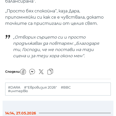
балансирана“.
„Просто бях спокойна“, каза Дара,
припомняйки си как се е чувствала, докато
точките са пристигали от целия свят.
„Отворих сърцето си и просто
продължавах да повтарям: „Благодаря
ти, Господи, че ме постави на тази
сцена и за тези хора около мен“.
Сподели
#DARA
#"Евровизия 2026"
#BBC
#интервю
14:14, 27.05.2026