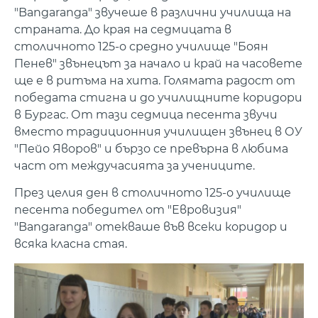
"Bangaranga" звучеше в различни училища на
страната. До края на седмицата в
столичното 125-о средно училище "Боян
Пенев" звънецът за начало и край на часовете
ще е в ритъма на хита. Голямата радост от
победата стигна и до училищните коридори
в Бургас. От тази седмица песента звучи
вместо традиционния училищен звънец в ОУ
"Пейо Яворов" и бързо се превърна в любима
част от междучасията за учениците.
През целия ден в столичното 125-о училище
песента победител от "Евровизия"
"Bangaranga" отекваше във всеки коридор и
всяка класна стая.