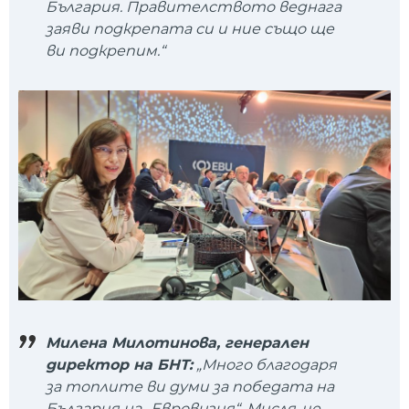
България. Правителството веднага
заяви подкрепата си и ние също ще
ви подкрепим.“
Милена Милотинова, генерален
директор на БНТ:
„Много благодаря
за топлите ви думи за победата на
България на „Евровизия“. Мисля, че