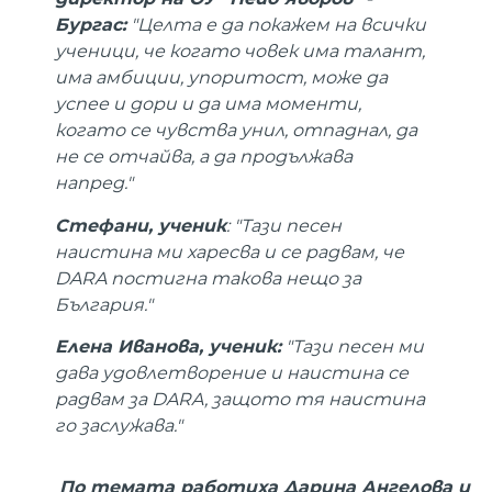
Бургас:
"Целта е да покажем на всички
ученици, че когато човек има талант,
има амбиции, упоритост, може да
успее и дори и да има моменти,
когато се чувства унил, отпаднал, да
не се отчайва, а да продължава
напред."
Стефани, ученик
: "Тази песен
наистина ми харесва и се радвам, че
DARA постигна такова нещо за
България."
Елена Иванова, ученик:
"Тази песен ми
дава удовлетворение и наистина се
радвам за DARA, защото тя наистина
го заслужава."
По темата работиха Дарина Ангелова и