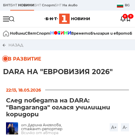
БНТ
БНТ
НОВИНИ
БНТ
Спорт
БНТ
На живо
BG
0
0
Новини
Свят
Спорт
Времето
България и еврото
Би
НАЗАД
В РАЗВИТИЕ
DARA НА "ЕВРОВИЗИЯ 2026"
22:13, 18.05.2026
След победата на DARA:
"Bangaranga" оглася училищни
коридори
Дарина Ангелова,
от
A+
A-
стажант-репортер
Всичко от автора