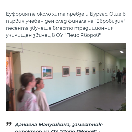
Еуфорията около хита превзе и Бургас. Още в
първия учебен ден след финала на "Евровизия"
песента звучеше вместо традиционния
училищен звънец в ОУ "Пейо Яворов".
Даниела Манушкина, заместник-
директор на ОУ "Пейо Яворов" -