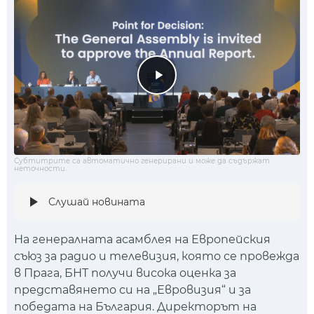
Субтитрите са автоматично генерирани и може да съдържат
неточности.
Слушай новината
На генералната асамблея на Европейския
съюз за радио и телевизия, която се провежда
в Прага, БНТ получи висока оценка за
представянето си на „Евровизия“ и за
победата на България. Директорът на