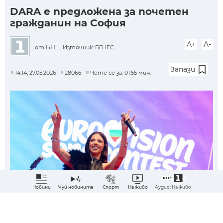
DARA е предложена за почетен
гражданин на София
A+
A-
БНТ
от
, Източник: БГНЕС
Запази
14:14, 27.05.2026
28066
Чете се за: 01:55 мин.
Аудио: На живо
Новини
Чуй новините
Спорт
На живо
Абонирай ме за най-важните новини?
Снимка: БТА