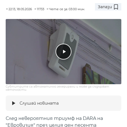
Запази
22:13, 18.05.2026
11733
Чете се за: 03:00 мин.
Субтитрите са автоматично генерирани и може да съдържат
неточности.
Слушай новината
След невероятния триумф на DARA на
"Евровизия" през целия ден песента