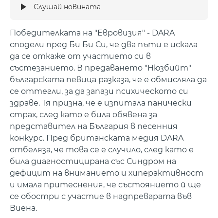
Слушай новината
Победителката на "Евровизия" - DARA
сподели пред Би Би Си, че два пъти е искала
да се откаже от участието си в
състезанието. В предаването "Нюзбийт"
българската певица разказа, че е обмисляла да
се оттегли, за да запази психическото си
здраве. Тя призна, че е изпитала панически
страх, след като е била обявена за
представител на България в песенния
конкурс. Пред британската медия DARA
отбеляза, че това се е случило, след като е
била диагностицирана със Синдром на
дефицит на вниманието и хиперактивност
и имала притеснения, че състоянието й ще
се обостри с участие в надпреварата във
Виена.