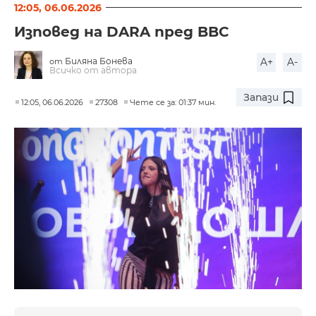
12:05, 06.06.2026
Изповед на DARA пред BBC
Биляна Бонева
A+
A-
от
Всичко от автора
Запази
12:05, 06.06.2026
27308
Чете се за: 01:37 мин.