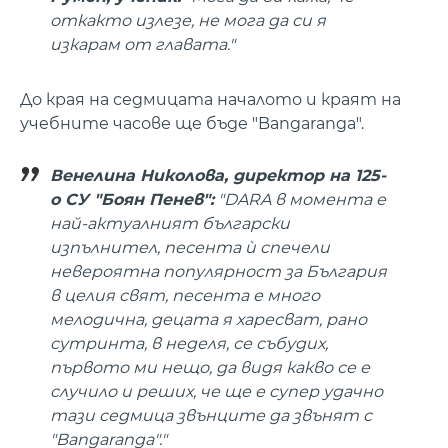
откакто излезе, не мога да си я
изкарам от главата."
До края на седмицата началото и краят на
учебните часове ще бъде "Bangaranga".
Венелина Николова, директор на 125-
о СУ "Боян Пенев":
"DARA в момента е
най-актуалният български
изпълнител, песента ѝ спечели
невероятна популярност за България
в целия свят, песента е много
мелодична, децата я харесват, рано
сутринта, в неделя, се събудих,
първото ми нещо, да видя какво се е
случило и реших, че ще е супер удачно
тази седмица звънците да звънят с
"Bangaranga"."