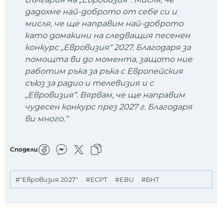
дадохме най-доброто от себе си и
мисля, че ще направим най-доброто
като домакини на следващия песенен
конкурс „Евровизия“ 2027. Благодаря за
помощта ви до момента, защото ние
работим ръка за ръка с Европейския
съюз за радио и телевизия и с
„Евровизия“. Вярвам, че ще направим
чудесен конкурс през 2027 г. Благодаря
ви много.“
Сподели
#"Евровизия 2027"
#ЕСРТ
#EBU
#БНТ