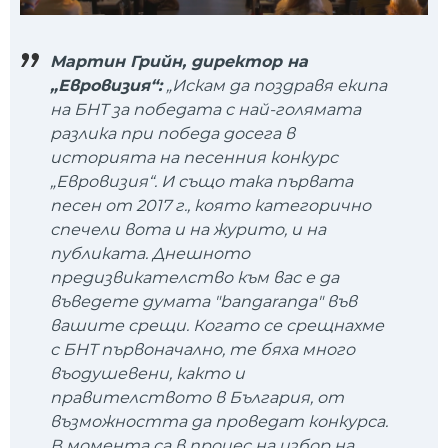
Мартин Грийн, директор на
„Евровизия“:
„Искам да поздравя екипа
на БНТ за победата с най-голямата
разлика при победа досега в
историята на песенния конкурс
„Евровизия“. И също така първата
песен от 2017 г., която категорично
спечели вота и на журито, и на
публиката. Днешното
предизвикателство към вас е да
въведете думата "bangaranga" във
вашите срещи. Когато се срещнахме
с БНТ първоначално, те бяха много
въодушевени, както и
правителството в България, от
възможността да проведат конкурса.
В момента са в процес на избор на