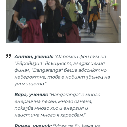
Антон, ученик:
"Огромен фен съм на
"Евровизия" всъщност, гледах целия
финал, "Bangaranga" беше абсолютно
невероятна, това е новият звънец на
училището."
Вяра, ученик:
"Bangaranga" е много
енергична песен, много огнена,
показва много хъс и енергия и
наистина много я харесвам."
Румен, ученик:
"Мога да ви кажа, че