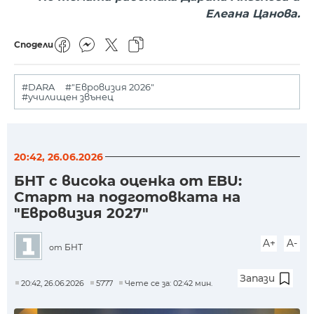
Елеана Цанова.
Сподели
#DARA
#"Евровизия 2026"
#училищен звънец
20:42, 26.06.2026
БНТ с висока оценка от EBU:
Старт на подготовката на
"Евровизия 2027"
A+
A-
БНТ
от
Запази
20:42, 26.06.2026
5777
Чете се за: 02:42 мин.