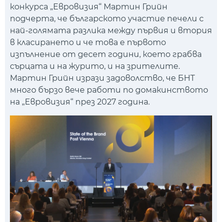
конкурса „Евровизия“ Мартин Грийн
подчерта, че българското участие печели с
най-голямата разлика между първия и втория
в класирането и че това е първото
изпълнение от десет години, което грабва
сърцата и на журито, и на зрителите.
Мартин Грийн изрази задоволство, че БНТ
много бързо вече работи по домакинството
на „Евровизия“ през 2027 година.