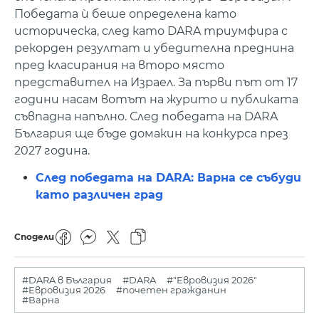
Победата ѝ беше определена като
историческа, след като DARA триумфира с
рекорден резултат и убедителна преднина
пред класирания на второ място
представител на Израел. За първи път от 17
години насам вотът на журито и публиката
съвпадна напълно. След победата на DARA
България ще бъде домакин на конкурса през
2027 година.
След победата на DARA: Варна се събуди
като различен град
Сподели
#DARA в България
#DARA
#"Евровизия 2026"
#Евровизия 2026
#почетен гражданин
#Варна