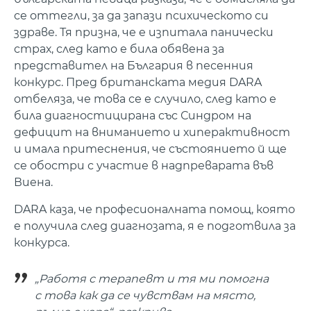
се оттегли, за да запази психическото си
здраве. Тя призна, че е изпитала панически
страх, след като е била обявена за
представител на България в песенния
конкурс. Пред британската медия DARA
отбеляза, че това се е случило, след като е
била диагностицирана със Синдром на
дефицит на вниманието и хиперактивност
и имала притеснения, че състоянието й ще
се обостри с участие в надпреварата във
Виена.
DARA каза, че професионалната помощ, която
е получила след диагнозата, я е подготвила за
конкурса.
„Работя с терапевт и тя ми помогна
с това как да се чувствам на място,