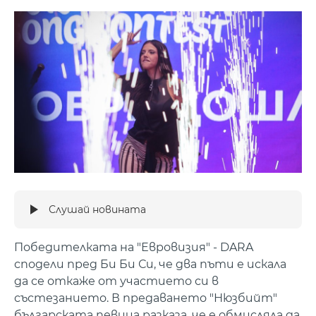
Слушай новината
Победителката на "Евровизия" - DARA
сподели пред Би Би Си, че два пъти е искала
да се откаже от участието си в
състезанието. В предаването "Нюзбийт"
българската певица разказа, че е обмисляла да