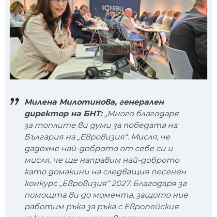
Милена Милотинова, генерален
директор на БНТ:
„Много благодаря
за топлите ви думи за победата на
България на „Евровизия“. Мисля, че
дадохме най-доброто от себе си и
мисля, че ще направим най-доброто
като домакини на следващия песенен
конкурс „Евровизия“ 2027. Благодаря за
помощта ви до момента, защото ние
работим ръка за ръка с Европейския