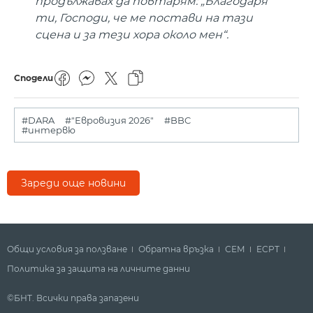
продължавах да повтарям: „Благодаря
ти, Господи, че ме постави на тази
сцена и за тези хора около мен“.
Сподели
#DARA
#"Евровизия 2026"
#BBC
#интервю
Зареди още новини
Общи условия за ползване
Обратна връзка
СЕМ
ECPT
Политика за защита на личните данни
©БНТ. Всички права запазени