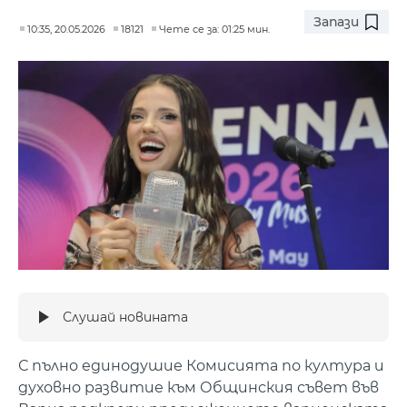
Запази
10:35, 20.05.2026
18121
Чете се за: 01:25 мин.
Слушай новината
С пълно единодушие Комисията по култура и
духовно развитие към Общинския съвет във