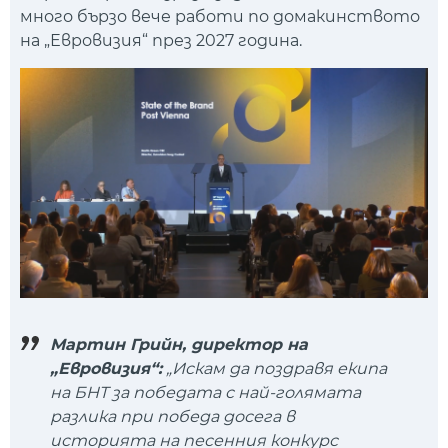
много бързо вече работи по домакинството
на „Евровизия“ през 2027 година.
Мартин Грийн, директор на
„Евровизия“:
„Искам да поздравя екипа
на БНТ за победата с най-голямата
разлика при победа досега в
историята на песенния конкурс