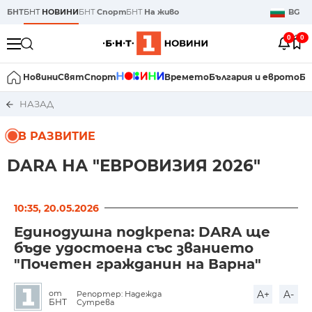
БНТ
БНТ
НОВИНИ
БНТ
Спорт
БНТ
На живо
BG
0
0
Новини
Свят
Спорт
Времето
България и еврото
Би
НАЗАД
В РАЗВИТИЕ
DARA НА "ЕВРОВИЗИЯ 2026"
10:35, 20.05.2026
Единодушна подкрепа: DARA ще
бъде удостоена със званието
"Почетен гражданин на Варна"
A+
A-
от
Репортер: Надежда
БНТ
Сутрева