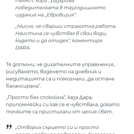
пълно с хора“, разкрива
победителката в тазгодишното
издание на „Евровизия“.
„Мисля, че свърши страхотна работа.
Наистина се чувствах в свои води,
където и да отидех“, коментира
DARA.
Тя допълни, че дихателните упражнения,
рисуването, воденето на дневник и
медитацията са ѝ помогнали „да остане
балансирана“.
„Просто бях спокойна“, каза Дара,
припомняйки си как се е чувствала, докато
точките са пристигали от целия свят.
„Отворих сърцето си и просто