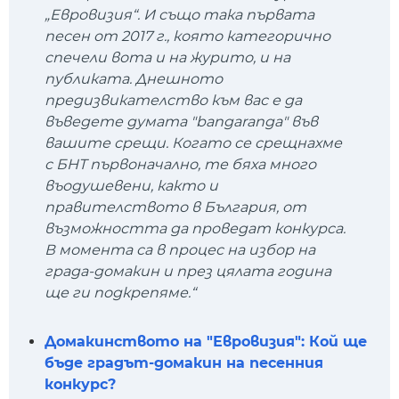
„Евровизия“. И също така първата
песен от 2017 г., която категорично
спечели вота и на журито, и на
публиката. Днешното
предизвикателство към вас е да
въведете думата "bangaranga" във
вашите срещи. Когато се срещнахме
с БНТ първоначално, те бяха много
въодушевени, както и
правителството в България, от
възможността да проведат конкурса.
В момента са в процес на избор на
града-домакин и през цялата година
ще ги подкрепяме.“
Домакинството на "Евровизия": Кой ще
бъде градът-домакин на песенния
конкурс?