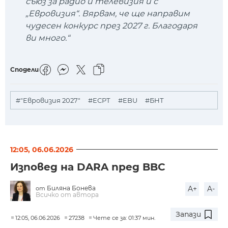
съюз за радио и телевизия и с
„Евровизия“. Вярвам, че ще направим
чудесен конкурс през 2027 г. Благодаря
ви много.“
Сподели
#"Евровизия 2027"
#ЕСРТ
#EBU
#БНТ
12:05, 06.06.2026
Изповед на DARA пред BBC
Биляна Бонева
A+
A-
от
Всичко от автора
Запази
12:05, 06.06.2026
27238
Чете се за: 01:37 мин.