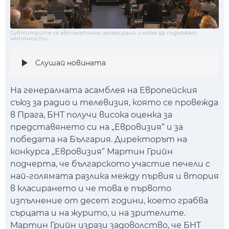
Субтитрите са автоматично генерирани и може да съдържат
неточности.
Слушай новината
На генералната асамблея на Европейския
съюз за радио и телевизия, която се провежда
в Прага, БНТ получи висока оценка за
представянето си на „Евровизия“ и за
победата на България. Директорът на
конкурса „Евровизия“ Мартин Грийн
подчерта, че българското участие печели с
най-голямата разлика между първия и втория
в класирането и че това е първото
изпълнение от десет години, което грабва
сърцата и на журито, и на зрителите.
Мартин Грийн изрази задоволство, че БНТ