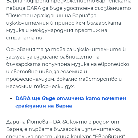
Варна подкрепи предложението варненската
певица DARA да бъде удостоена със званието
"Почетен гражданин на Варна" за
изключителния ѝ принос към българската
музика и международния престиж на
страната ни.
Основанията за това са изключителните ѝ
заслуги за издигане равнището на
българската популярна музика на европейско
и световно ниво, за големия ѝ
професионализъм, вокално майсторство и
несломим творчески дух.
DARA ще бъде отличена като почетен
гражданин на Варна
Дарина Йотова – DARA, която е родом от
Варна, е първата българска изпълнителка,
спечелила престижния конкурс "Евровизия".