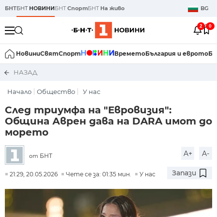
БНТ
БНТ
НОВИНИ
БНТ
Спорт
БНТ
На живо
BG
2
0
Новини
Свят
Спорт
Времето
България и еврото
Би
НАЗАД
Начало
Общество
У нас
След триумфа на "Евровизия":
Община Аврен дава на DARA имот до
морето
A+
A-
БНТ
от
Запази
21:29, 20.05.2026
Чете се за: 01:35 мин.
У нас