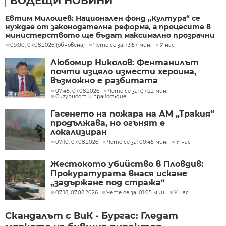
ВОДЕЩИ НОВИНИ
Евтим Милошев: Национален фонд „Култура“ се
нуждае от законодателна реформа, а процесите в
министерството ще бъдат максимално прозрачни
09:00, 07.08.2026 (обновена)
Чете се за: 13:57 мин.
У нас
Любомир Николов: Фентанилът
почти изцяло измести хероина,
възможно е разбитата
лаборатория да е единствената у
07:45, 07.08.2026
Чете се за: 07:22 мин.
Сигурност и правосъдие
нас
Гасенето на пожара на АМ „Тракия“
продължава, но огънят е
локализиран
07:10, 07.08.2026
Чете се за: 00:45 мин.
У нас
Жестокото убийство в Пловдив:
Прокуратурата внася искане
„задържане под стража“
07:18, 07.08.2026
Чете се за: 01:05 мин.
У нас
Скандалът с ВиК - Бургас: Гледат