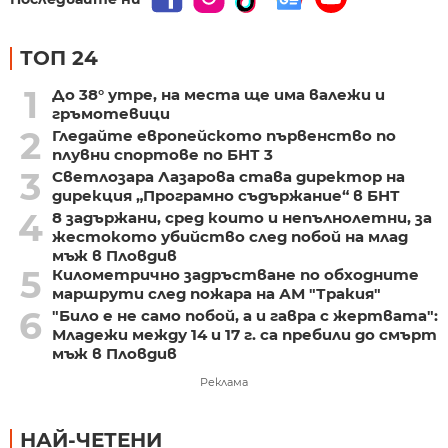
ТОП 24
1
До 38° утре, на места ще има валежи и
гръмотевици
2
Гледайте европейското първенство по
плувни спортове по БНТ 3
3
Светлозара Лазарова става директор на
дирекция „Програмно съдържание“ в БНТ
4
8 задържани, сред които и непълнолетни, за
жестокото убийство след побой на млад
мъж в Пловдив
5
Километрично задръстване по обходните
маршрути след пожара на АМ "Тракия"
6
"Било е не само побой, а и гавра с жертвата":
Младежи между 14 и 17 г. са пребили до смърт
мъж в Пловдив
Реклама
НАЙ-ЧЕТЕНИ