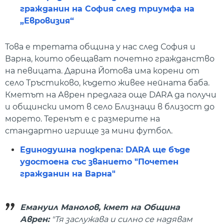
гражданин на София след триумфа на
„Евровизия“
Това е третата община у нас след София и
Варна, които обещават почетно гражданство
на певицата. Дарина Йотова има корени от
село Тръстиково, където живее нейната баба.
Кметът на Аврен предлага още DARA да получи
и общински имот в село Близнаци в близост до
морето. Теренът е с размерите на
стандартно игрище за мини футбол.
Единодушна подкрепа: DARA ще бъде
удостоена със званието "Почетен
гражданин на Варна"
Емануил Манолов, кмет на Община
Аврен:
"Тя заслужава и силно се надявам