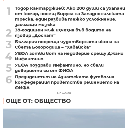
1
Тодор Кантарджиев: Ако 200 души са ухапани
от комар, носещ вируса на Западнонилската
треска, един развива тежко усложнение,
засягащо мозъка
2
38-годишен мъж изчезна във водите на
язовир „Доспат“
3
България посреща чудотворната икона на
Света Богородица – "Хавайска"
4
УЕФА готви вот на недоверие срещу Джани
Инфантино
5
УЕФА поздрави Инфантино, но свали
доверието си от ФИФА
6
Президентът на Азиатската футболна
конфедерация приветства решението на
ФИФА
Реклама
ОЩЕ ОТ: ОБЩЕСТВО