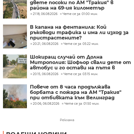
двете посоки по АМ "Тракия" в
района на 69-ия километър
21:18, 06.08.2026
Чете се за: 01:00 мин.
В капана на фентанила: Кой
ръководи трафика и има ли изход за
пристрастените?
20:21, 06.08.2026
Чете се за: 05:22 мин.
Шокиращ случай от Долна
Митрополия: Шофьор свали дете от
автобус и го остави на пътя в
жегата
20:15, 06.08.2026
Чете се за: 03:15 мин.
Повече от 8 часа продължава
борбата с пожара на АМ "Тракия"
при отбивката към Велинград
20:06, 06.08.2026
Чете се за: 01:50 мин.
Реклама