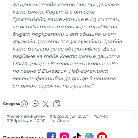
да приеме това, което ние предлагаме,
като имот. Родът й е от село
Тръстиково, наше момиче е. Аз смятам,
че всички талантливи хора трябва да
бъдат подкрепяни и от община, и от
държава, защото те заслужават. Трябва
като българи да се обединяваме. Да се
радваме на това, което имаме, защото
DARA докара световното първенство
по пеене в България. Най-големият
песенен фестивал да дойде в нашата
страна е огромно признание."
Сподели
#почетен жител
#"Евровизия 2027"
#DARA
#"Евровизия 2026"
#с. Аврен
Последвайте ни