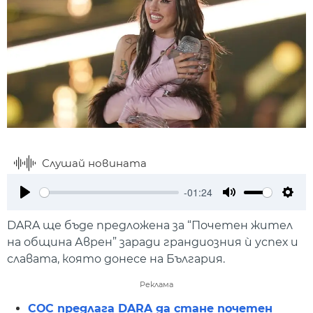
Слушай новината
-01:24
Play
Mute
Setti
DARA ще бъде предложена за “Почетен жител
на община Аврен” заради грандиозния ѝ успех и
славата, която донесе на България.
Реклама
СОС предлага DARA да стане почетен