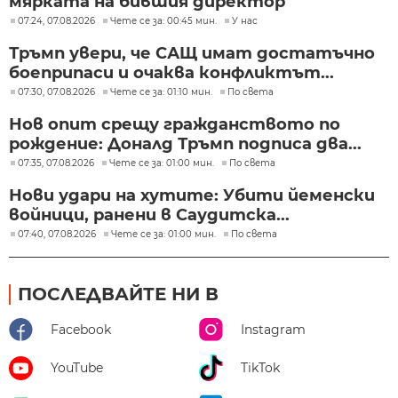
мярката на бившия директор
07:24, 07.08.2026
Чете се за: 00:45 мин.
У нас
Тръмп увери, че САЩ имат достатъчно
боеприпаси и очаква конфликтът...
07:30, 07.08.2026
Чете се за: 01:10 мин.
По света
Нов опит срещу гражданството по
рождение: Доналд Тръмп подписа два...
07:35, 07.08.2026
Чете се за: 01:00 мин.
По света
Нови удари на хутите: Убити йеменски
войници, ранени в Саудитска...
07:40, 07.08.2026
Чете се за: 01:00 мин.
По света
ПОСЛЕДВАЙТЕ НИ В
Facebook
Instagram
YouTube
TikTok