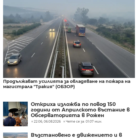
Продължават усилията за овладяване на пожара на
магистрала "Тракия" (ОБЗОР)
Откриха изложба по повод 150
години от Априлското въстание в
Обсерваторията в Рожен
22:06, 06.08.2026
Чете се за: 01:07 мин.
Възстановено е движението и в