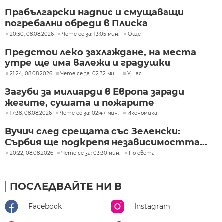
Прабългарски надпис и смущаващи
погребални обреди в Плиска
20:30, 08.08.2026
Чете се за: 13:05 мин.
Още
Предстои леко захлаждане, на места
утре ще има валежи и градушки
21:24, 08.08.2026
Чете се за: 02:32 мин.
У нас
Загуби за милиарди в Европа заради
жегите, сушата и пожарите
17:38, 08.08.2026
Чете се за: 02:47 мин.
Икономика
Вучич след срещата със Зеленски:
Сърбия ще подкрепя независимостта...
20:22, 08.08.2026
Чете се за: 03:30 мин.
По света
ПОСЛЕДВАЙТЕ НИ В
Facebook
Instagram