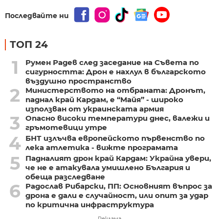
Последвайте ни
ТОП 24
1
Румен Радев след заседание на Съвета по
сигурността: Дрон е нахлул в българското
въздушно пространство
2
Министерството на отбраната: Дронът,
паднал край Кардам, е “Майя” - широко
използван от украинската армия
3
Опасно високи температури днес, валежи и
гръмотевици утре
4
БНТ излъчва европейското първенство по
лека атлетика - вижте програмата
5
Падналият дрон край Кардам: Украйна увери,
че не е атакувала умишлено България и
обеща разследване
6
Радослав Рибарски, ПП: Основният въпрос за
дрона е дали е случайност, или опит за удар
по критична инфраструктура
Реклама