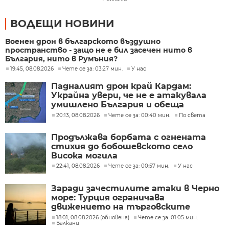
ВОДЕЩИ НОВИНИ
Военен дрон в българското въздушно
пространство - защо не е бил засечен нито в
България, нито в Румъния?
19:45, 08.08.2026
Чете се за: 03:27 мин.
У нас
Падналият дрон край Кардам:
Украйна увери, че не е атакувала
умишлено България и обеща
разследване
20:13, 08.08.2026
Чете се за: 00:40 мин.
По света
Продължава борбата с огнената
стихия до бобошевското село
Висока могила
22:41, 08.08.2026
Чете се за: 00:57 мин.
У нас
Заради зачестилите атаки в Черно
море: Турция ограничава
движението на търговските
кораби
18:01, 08.08.2026 (обновена)
Чете се за: 01:05 мин.
Балкани