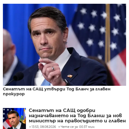
Сенатът на САЩ утвърди Тод Бланч за главен
прокурор
Сенатът на САЩ одобри
назначаването на Тод Бланш за нов
министър на правосъдието и главен
прокурор
13:53, 08.08.2026
Чете се за: 00:37 мин.