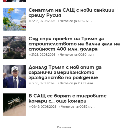
Сенатът на САЩ с нови санкции
срещу Русия
22:18, 07.08.2026
Чете се за: 01:32 мин.
Съд спря проект на Тръмп за
строителството на бална зала на
стойност 400 млн. долара
21:25, 07.08.2026
Чете се за: 00:50 мин.
Доналд Тръмп с нов опит да
ограничи американското
гражданство по рождение
12:36, 07.08.2026
Чете се за: 03:10 мин.
В САЩ се борят с тигровите
комари с... още комари
09:49, 07.08.2026
Чете се за: 00:52 мин.
Реклама