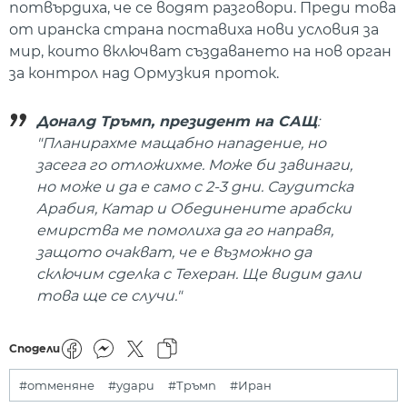
потвърдиха, че се водят разговори. Преди това
от иранска страна поставиха нови условия за
мир, които включват създаването на нов орган
за контрол над Ормузкия проток.
Доналд Тръмп, президент на САЩ
:
"Планирахме мащабно нападение, но
засега го отложихме. Може би завинаги,
но може и да е само с 2-3 дни. Саудитска
Арабия, Катар и Обединените арабски
емирства ме помолиха да го направя,
защото очакват, че е възможно да
сключим сделка с Техеран. Ще видим дали
това ще се случи."
Сподели
#отменяне
#удари
#Тръмп
#Иран