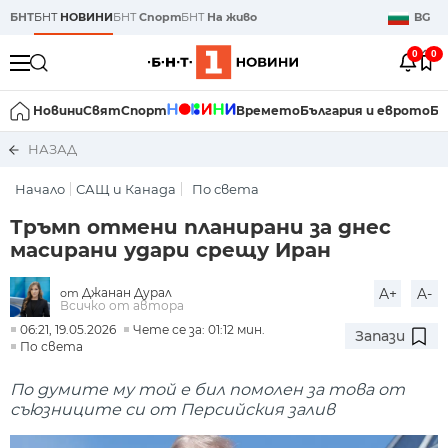
БНТ
БНТ
НОВИНИ
БНТ
Спорт
БНТ
На живо
BG
0
0
Новини
Свят
Спорт
Времето
България и еврото
Би
НАЗАД
Начало
САЩ и Канада
По света
Тръмп отмени планирани за днес
масирани удари срещу Иран
Джанан Дурал
A+
A-
от
Всичко от автора
06:21, 19.05.2026
Чете се за: 01:12 мин.
Запази
По света
По думите му той е бил помолен за това от
съюзниците си от Персийския залив