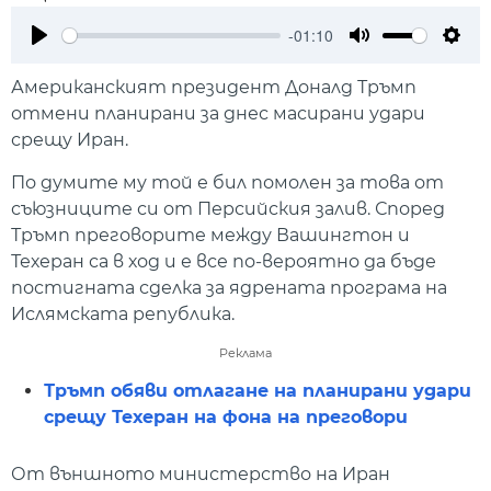
-01:10
Play
Mute
Setti
Американският президент Доналд Тръмп
отмени планирани за днес масирани удари
срещу Иран.
По думите му той е бил помолен за това от
съюзниците си от Персийския залив. Според
Тръмп преговорите между Вашингтон и
Техеран са в ход и е все по-вероятно да бъде
постигната сделка за ядрената програма на
Ислямската република.
Реклама
Тръмп обяви отлагане на планирани удари
срещу Техеран на фона на преговори
От външното министерство на Иран