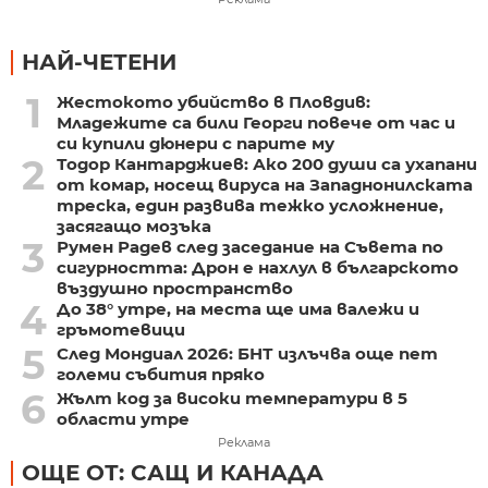
НАЙ-ЧЕТЕНИ
1
Жестокото убийство в Пловдив:
Младежите са били Георги повече от час и
си купили дюнери с парите му
2
Тодор Кантарджиев: Ако 200 души са ухапани
от комар, носещ вируса на Западнонилската
треска, един развива тежко усложнение,
засягащо мозъка
3
Румен Радев след заседание на Съвета по
сигурността: Дрон е нахлул в българското
въздушно пространство
4
До 38° утре, на места ще има валежи и
гръмотевици
5
След Мондиал 2026: БНТ излъчва още пет
големи събития пряко
6
Жълт код за високи температури в 5
области утре
Реклама
ОЩЕ ОТ: САЩ И КАНАДА