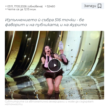
Запази
03:11, 17.05.2026 (обновена)
52460
Чете се за: 12:15 мин.
Изпълнението ѝ събра 516 точки - бе
фаворит и на публиката, и на журито
Субтитрите са автоматично генерирани и може да съдържат
неточности.