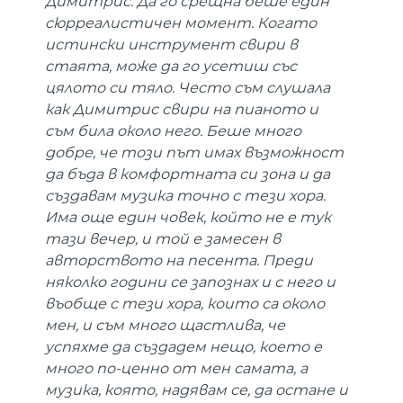
Димитрис. Да го срещна беше един
сюрреалистичен момент. Когато
истински инструмент свири в
стаята, може да го усетиш със
цялото си тяло. Често съм слушала
как Димитрис свири на пианото и
съм била около него. Беше много
добре, че този път имах възможност
да бъда в комфортната си зона и да
създавам музика точно с тези хора.
Има още един човек, който не е тук
тази вечер, и той е замесен в
авторството на песента. Преди
няколко години се запознах и с него и
въобще с тези хора, които са около
мен, и съм много щастлива, че
успяхме да създадем нещо, което е
много по-ценно от мен самата, а
музика, която, надявам се, да остане и