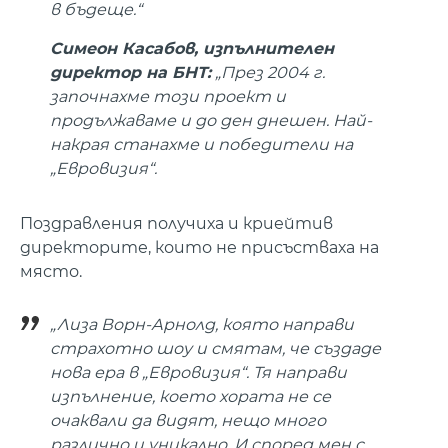
в бъдеще.“
Симеон Касабов, изпълнителен
директор на БНТ:
„През 2004 г.
започнахме този проект и
продължаваме и до ден днешен. Най-
накрая станахме и победители на
„Евровизия“.
Поздравления получиха и криейтив
директорите, които не присъстваха на
място.
„Лиза Ворн-Арнолд, която направи
страхотно шоу и смятам, че създаде
нова ера в „Евровизия“. Тя направи
изпълнение, което хората не се
очаквали да видят, нещо много
различно и уникално. И според мен с