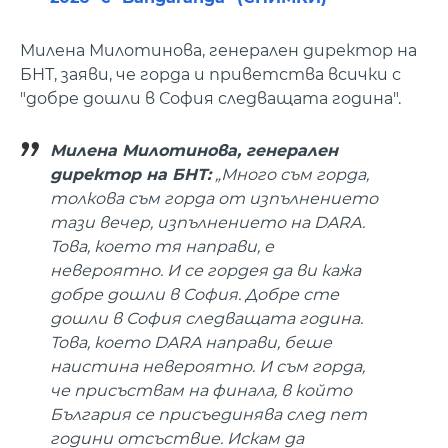
Милена Милотинова, генерален директор на
БНТ, заяви, че горда и приветства всички с
"добре дошли в София следващата година".
Милена Милотинова, генерален
директор на БНТ:
„Много съм горда,
толкова съм горда от изпълнението
тази вечер, изпълнението на DARA.
Това, което тя направи, е
невероятно. И се гордея да ви кажа
добре дошли в София. Добре сте
дошли в София следващата година.
Това, което DARA направи, беше
наистина невероятно. И съм горда,
че присъствам на финала, в който
България се присъединява след пет
години отсъствие. Искам да