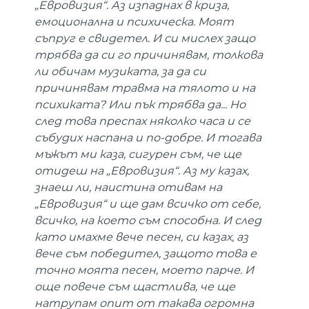
„Евровизия“. Аз изпаднах в криза,
емоционална и психическа. Моят
съпруг е свидетел. И си мислех защо
трябва да си го причинявам, толкова
ли обичам музиката, за да си
причинявам травма на тялото и на
психиката? Или пък трябва да... Но
след това преспах няколко часа и се
събудих наспана и по-добре. И тогава
мъжът ми каза, сигурен съм, че ще
отидеш на „Евровизия“. Аз му казах,
знаеш ли, наистина отивам на
„Евровизия“ и ще дам всичко от себе,
всичко, на което съм способна. И след
като имахме вече песен, си казах, аз
вече съм победител, защото това е
точно моята песен, моето парче. И
още повече съм щастлива, че ще
натрупам опит от такава огромна