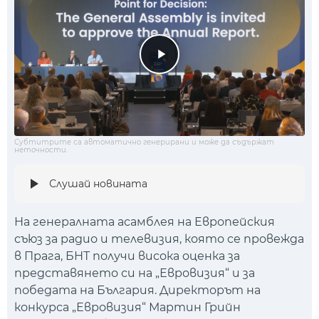
Субтитрите са автоматично генерирани и може да съдържат
неточности.
Слушай новината
На генералната асамблея на Европейския
съюз за радио и телевизия, която се провежда
в Прага, БНТ получи висока оценка за
представянето си на „Евровизия“ и за
победата на България. Директорът на
конкурса „Евровизия“ Мартин Грийн