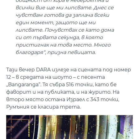
общност от хора е невероятна и
всички вие ще ми липсвате. Днес се
чувствам готова да заплача всеки
един момент, защото ще ми
липсвате. Почувствах се като дома
си от първата секунда, в която
пристигнах на това место. Много
благодаря“, призна певицата.
Тази вечер DARA излезе на сцената под номер
12 – в средата на шоуто – с песента
„Bangaranga“. Тя събра 516 точки, като бе
фаворит и на публиката, и на журито. На
второ място остана Израел с 343 точки,
Румъния се класира трета.