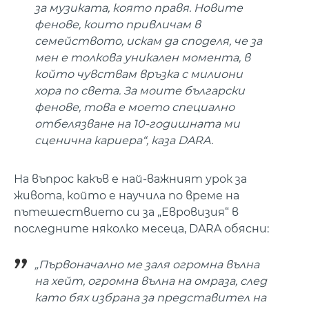
за музиката, която правя. Новите
фенове, които привличам в
семейството, искам да споделя, че за
мен е толкова уникален момента, в
който чувствам връзка с милиони
хора по света. За моите български
фенове, това е моето специално
отбелязване на 10-годишната ми
сценична кариера“, каза DARA.
На въпрос какъв е най-важният урок за
живота, който е научила по време на
пътешествието си за „Евровизия“ в
последните няколко месеца, DARA обясни:
„Първоначално ме заля огромна вълна
на хейт, огромна вълна на омраза, след
като бях избрана за представител на