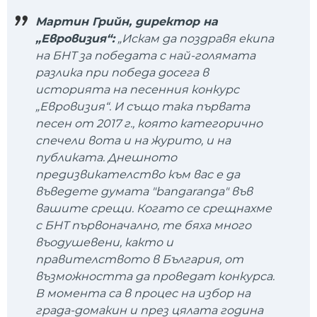
Мартин Грийн, директор на
„Евровизия“:
„Искам да поздравя екипа
на БНТ за победата с най-голямата
разлика при победа досега в
историята на песенния конкурс
„Евровизия“. И също така първата
песен от 2017 г., която категорично
спечели вота и на журито, и на
публиката. Днешното
предизвикателство към вас е да
въведете думата "bangaranga" във
вашите срещи. Когато се срещнахме
с БНТ първоначално, те бяха много
въодушевени, както и
правителството в България, от
възможността да проведат конкурса.
В момента са в процес на избор на
града-домакин и през цялата година