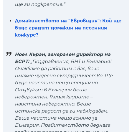
ще ги подкрепяме.“
Домакинството на "Евровизия": Кой ще
бъде градът-домакин на песенния
конкурс?
Ноел Къран, генерален директор на
ЕСРТ:
„Поздравления, БНТ и България!
Очакваме да работим с вас, вече
имахме чудесно сътрудничество. Ще
бъде наистина нещо специално.
Отзвукът в България беше
невероятен. Гледах кадрите –
наистина невероятно. Беше
истинска радост да ги наблюдавам.
Беше наистина нещо голямо за
България. Правителството веднага