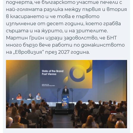
подчерта, че българското участие печели с
най-голямата разлика между първия и втория
в класирането и че това е първото
изпълнение от десет години, което грабва
сърцата и на журито, и на зрителите.
Мартин Грийн изрази задоволство, че БНТ
много бързо вече работи по домакинството
на „Евровизия“ през 2027 година.