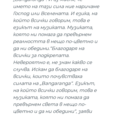
името на тази сила ние наричаме
Господ или Вселената. И езика, на
който всички говорим, това е
езикът на музиката. Музиката,
която ни помага да превърнем
реалността в нещо по-цветно и
да ни обедини.“Благодаря на
всички за подкрепата.
Невероятно е, не знам какво се
случва. Искам да благодаря на
всички, които почувстваха
силата на „Bangaranga“. Езикът,
на който всички говорим, това е
музиката, която ни помага да
превърнем света в нещо по-
цветно и да ни обедини“, заяви