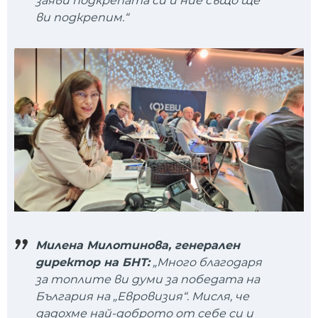
заяви подкрепата си и ние също ще
ви подкрепим.“
Милена Милотинова, генерален
директор на БНТ:
„Много благодаря
за топлите ви думи за победата на
България на „Евровизия“. Мисля, че
дадохме най-доброто от себе си и