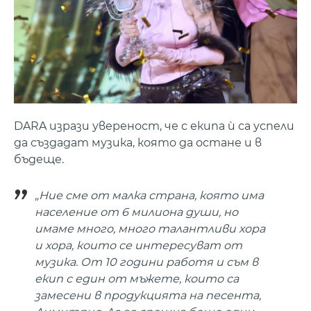
DARA изрази увереност, че с екипа ѝ са успели
да създадат музика, която да остане и в
бъдеще.
„Ние сме от малка страна, която има
население от 6 милиона души, но
имаме много, много талантливи хора
и хора, които се интересуват от
музика. От 10 години работя и съм в
екип с един от мъжете, които са
замесени в продукцията на песента,