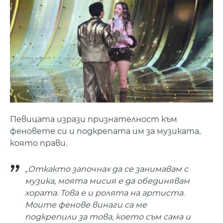
Певицата изрази признателност към
феновете си и подкрепата им за музиката,
която прави.
„Откакто започнах да се занимавам с
музика, моята мисия е да обединявам
хората. Това е и ролята на артиста.
Моите фенове винаги са ме
подкрепили за това, което съм сама и