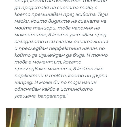
нещо, което не очаквахте. Трябваше
да представя на сцената това, с
което преминавам през живота. Тези
маски, които видяхте на сцената на
моите танцори, това напомня на
моментите, в които заставам пред
огледалото и си слагам очната линия
и преследвам перфектния начин, по
който да изглеждам да бъда. И точно
това е моментът, когато
преследваме момента, в който сме
перфектни и това е, което ни дърпа
напред. И може би по този начин
обяснявам какво е истинското
усещане, bangaranga.“