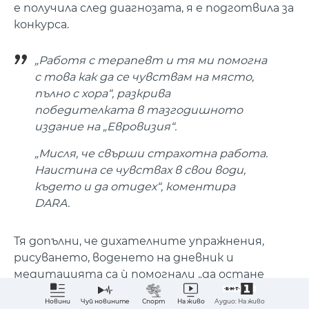
е получила след диагнозата, я е подготвила за
конкурса.
„Работя с терапевт и тя ми помогна
с това как да се чувствам на място,
пълно с хора“, разкрива
победителката в тазгодишното
издание на „Евровизия“.
„Мисля, че свърши страхотна работа.
Наистина се чувствах в свои води,
където и да отидех“, коментира
DARA.
Тя допълни, че дихателните упражнения,
рисуването, воденето на дневник и
медитацията са ѝ помогнали „да остане
балансирана“.
Аудио: На живо
Новини
Чуй новините
Спорт
На живо