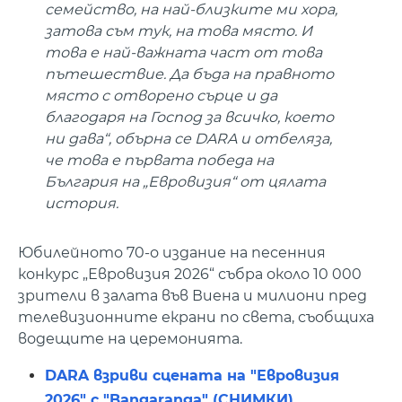
семейство, на най-близките ми хора,
затова съм тук, на това място. И
това е най-важната част от това
пътешествие. Да бъда на правното
място с отворено сърце и да
благодаря на Господ за всичко, което
ни дава“, обърна се DARA и отбеляза,
че това е първата победа на
България на „Евровизия“ от цялата
история.
Юбилейното 70-о издание на песенния
конкурс „Евровизия 2026“ събра около 10 000
зрители в залата във Виена и милиони пред
телевизионните екрани по света, съобщиха
водещите на церемонията.
DARA взриви сцената на "Евровизия
2026" с "Bangaranga" (СНИМКИ)