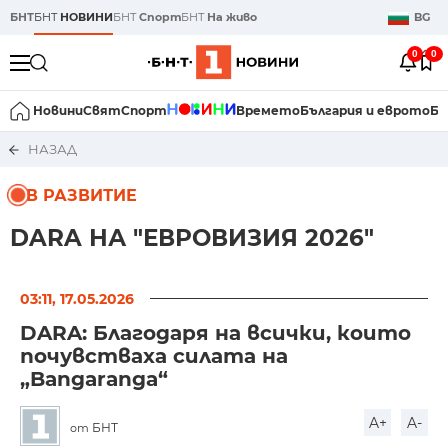
БНТ
БНТ
НОВИНИ
БНТ
Спорт
БНТ
На живо
BG
0
0
Новини
Свят
Спорт
Времето
България и еврото
Би
НАЗАД
В РАЗВИТИЕ
DARA НА "ЕВРОВИЗИЯ 2026"
03:11, 17.05.2026
DARA: Благодаря на всички, които
почувстваха силата на
„Bangaranga“
A+
A-
БНТ
от