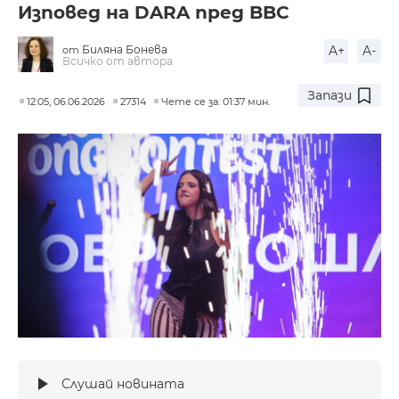
Изповед на DARA пред BBC
Биляна Бонева
A+
A-
от
Всичко от автора
Запази
12:05, 06.06.2026
27314
Чете се за: 01:37 мин.
Слушай новината