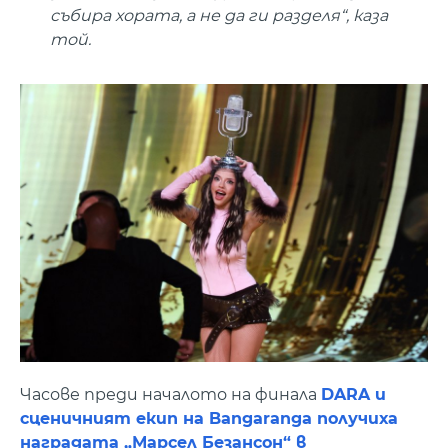
събира хората, а не да ги разделя“, каза
той.
Часове преди началото на финала
DARA и
сценичният екип на Bangaranga получиха
наградата „Марсел Безансон“ в