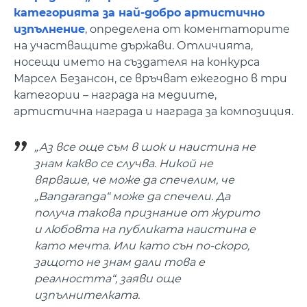
категорията за най-добро артистично
изпълнение
, определена от коментаторите
на участващите държави. Отличията,
носещи името на създателя на конкурса
Марсел Безансон, се връчват ежегодно в три
категории – награда на медиите,
артистична награда и награда за композиция.
„Аз все още съм в шок и наистина не
знам какво се случва. Никой не
вярваше, че може да спечелим, че
„Bangaranga“ може да спечели. Да
получа такова признание от журито
и любовта на публиката наистина е
като мечта. Или като сън по-скоро,
защото не знам дали това е
реалността“, заяви още
изпълнителката.