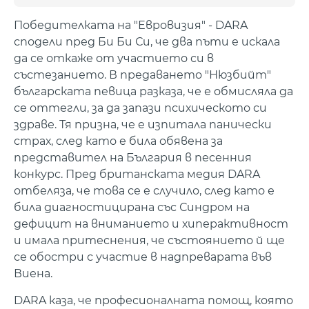
Победителката на "Евровизия" - DARA
сподели пред Би Би Си, че два пъти е искала
да се откаже от участието си в
състезанието. В предаването "Нюзбийт"
българската певица разказа, че е обмисляла да
се оттегли, за да запази психическото си
здраве. Тя призна, че е изпитала панически
страх, след като е била обявена за
представител на България в песенния
конкурс. Пред британската медия DARA
отбеляза, че това се е случило, след като е
била диагностицирана със Синдром на
дефицит на вниманието и хиперактивност
и имала притеснения, че състоянието й ще
се обостри с участие в надпреварата във
Виена.
DARA каза, че професионалната помощ, която