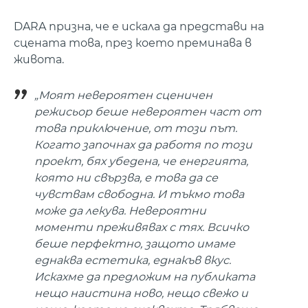
DARA призна, че е искала да представи на
сцената това, през което преминава в
живота.
„Моят невероятен сценичен
режисьор беше невероятен част от
това приключение, от този път.
Когато започнах да работя по този
проект, бях убедена, че енергията,
която ни свързва, е това да се
чувствам свободна. И тъкмо това
може да лекува. Невероятни
моменти преживявах с тях. Всичко
беше перфектно, защото имаме
еднаква естетика, еднакъв вкус.
Искахме да предложим на публиката
нещо наистина ново, нещо свежо и