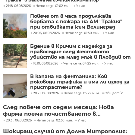
21:18, 06.08.2026
Чете се за: 01:02 мин.
У нас
Повече от 8 часа продължава
борбата с пожара на АМ "Тракия"
при отбивката към Велинград
20:06, 06.08.2026
Чете се за: 01:50 мин.
У нас
Бдение в Кричим с надежда за
правосъдие след жестокото
убийство на млад мъж в Пловдив от
тийнейджъри
18:10, 06.08.2026
Чете се за: 04:25 мин.
У нас
В капана на фентанила: Кой
ръководи трафика и има ли изход за
пристрастените?
20:21, 06.08.2026
Чете се за: 05:22 мин.
Общество
След повече от седем месеца: Нова
фирма поема почистването в...
20:31, 06.08.2026
Чете се за: 02:30 мин.
У нас
Шокиращ случай от Долна Митрополия: