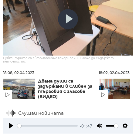
Субтитрите са автоматично генерирани и може да съдържат
неточности.
18:08, 02.04.2023
18:02, 02.04.2023
Двама души са
А
задържани в Сливен за
и
търговия с гласове
(ВИДЕО)
Слушай новината
-01:47
Play
Mute
Setti