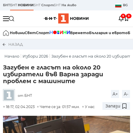
БНТ
БНТ
НОВИНИ
БНТ
Спорт
БНТ
На живо
BG
9
0
Новини
Свят
Спорт
Времето
България и еврото
Би
НАЗАД
Начало
Избори 2026
Загубен е гласът на около 20 избирател
Загубен е гласът на около 20
избиратели във Варна заради
проблем с машините
A+
A-
БНТ
от
Запази
18:17, 02.04.2023
Чете се за: 01:57 мин.
У нас