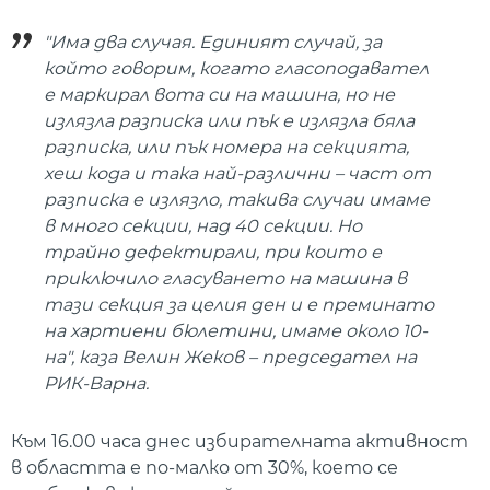
"Има два случая. Единият случай, за
който говорим, когато гласоподавател
е маркирал вота си на машина, но не
излязла разписка или пък е излязла бяла
разписка, или пък номера на секцията,
хеш кода и така най-различни – част от
разписка е излязло, такива случаи имаме
в много секции, над 40 секции. Но
трайно дефектирали, при които е
приключило гласуването на машина в
тази секция за целия ден и е преминато
на хартиени бюлетини, имаме около 10-
на", каза Велин Жеков – председател на
РИК-Варна.
Към 16.00 часа днес избирателната активност
в областта е по-малко от 30%, което се