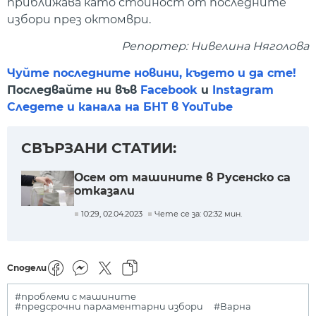
приближава като стойност от последните
избори през октомври.
Репортер: Нивелина Няголова
Чуйте последните новини, където и да сте!
Последвайте ни във
Facebook
и
Instagram
Следете и канала на БНТ в YouTube
СВЪРЗАНИ СТАТИИ:
Осем от машините в Русенско са
отказали
10:29, 02.04.2023
Чете се за: 02:32 мин.
Сподели
#проблеми с машините
#предсрочни парламентарни избори
#Варна