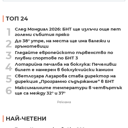
ТОП 24
1
След Мондиал 2026: БНТ ще излъчи още пет
големи събития пряко
2
До 38° утре, на места ще има валежи и
гръмотевици
3
Гледайте европейското първенство по
плувни спортове по БНТ 3
4
Лотарийна печалба на боклука: Печеливш
билет е намерен в боклукчийски камион
5
Светлозара Лазарова става директор на
дирекция „Програмно съдържание“ в БНТ
6
Максималните температури в четвъртък
ще са между 32° и 37°
Реклама
НАЙ-ЧЕТЕНИ