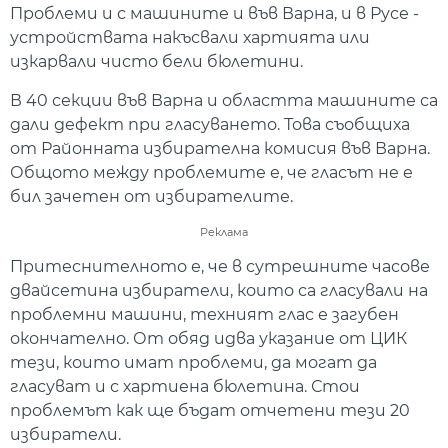
Проблеми и с машините и във Варна, и в Русе -
устройствата накъсвали хартията или
изкарвали чисто бели бюлетини.
В 40 секции във Варна и областта машините са
дали дефект при гласуването. Това съобщиха
от Районната избирателна комисия във Варна.
Общото между проблемите е, че гласът не е
бил зачетен от избирателите.
Реклама
Притеснителното е, че в сутрешните часове
двайсетина избиратели, които са гласували на
проблемни машини, техният глас е загубен
окончателно. От обяд идва указание от ЦИК
тези, които имат проблеми, да могат да
гласуват и с хартиена бюлетина. Стои
проблемът как ще бъдат отчетени тези 20
избиратели.