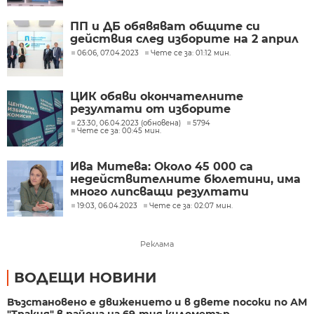
ПП и ДБ обявяват общите си
действия след изборите на 2 април
06:06, 07.04.2023
Чете се за: 01:12 мин.
ЦИК обяви окончателните
резултати от изборите
23:30, 06.04.2023 (обновена)
5794
Чете се за: 00:45 мин.
Ива Митева: Около 45 000 са
недействителните бюлетини, има
много липсващи резултати
19:03, 06.04.2023
Чете се за: 02:07 мин.
Реклама
ВОДЕЩИ НОВИНИ
Възстановено е движението и в двете посоки по АМ
"Тракия" в района на 69-тия километър