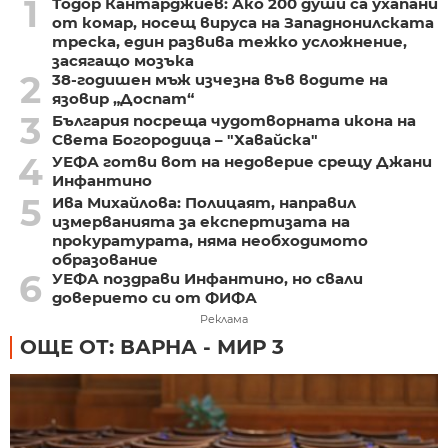
1
Тодор Кантарджиев: Ако 200 души са ухапани
от комар, носещ вируса на Западнонилската
треска, един развива тежко усложнение,
засягащо мозъка
2
38-годишен мъж изчезна във водите на
язовир „Доспат“
3
България посреща чудотворната икона на
Света Богородица – "Хавайска"
4
УЕФА готви вот на недоверие срещу Джани
Инфантино
5
Ива Михайлова: Полицаят, направил
измерванията за експертизата на
прокуратурата, няма необходимото
образование
6
УЕФА поздрави Инфантино, но свали
доверието си от ФИФА
Реклама
ОЩЕ ОТ: ВАРНА - МИР 3