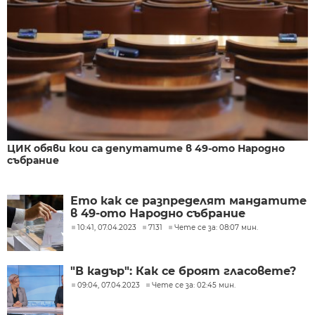
ЦИК обяви кои са депутатите в 49-ото Народно
събрание
Ето как се разпределят мандатите
в 49-ото Народно събрание
10:41, 07.04.2023
7131
Чете се за: 08:07 мин.
"В кадър": Как се броят гласовете?
09:04, 07.04.2023
Чете се за: 02:45 мин.