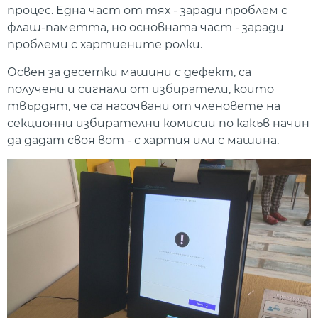
процес. Една част от тях - заради проблем с
флаш-паметта, но основната част - заради
проблеми с хартиените ролки.
Освен за десетки машини с дефект, са
получени и сигнали от избиратели, които
твърдят, че са насочвани от членовете на
секционни избирателни комисии по какъв начин
да дадат своя вот - с хартия или с машина.