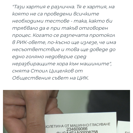
"Тази хартия е различна. Тя е хартия, на
която не са проведени всичките
необходими тестове - така, както би
трябвало да е при такъв отговорен
процес. Когато се разпечата протокол
в РИК-овете, по-късно ще излезе, че има
несъответствие и това ще доведе до
едно голямо недоверие сред
неразбиращите хора към машините",
смята Стоил Цицелков от
Обществения съвет на ЦИК.