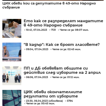
ЦИК обяви кои са депутатите в 49-ото Народно
събрание
Ето как се разпределят мандатите
в 49-ото Народно събрание
10:41, 07.04.2023
7131
Чете се за: 08:07 мин.
"В кадър": Как се броят гласовете?
09:04, 07.04.2023
Чете се за: 02:45 мин.
ПП и ДБ обявяват общите си
действия след изборите на 2 април
06:06, 07.04.2023
Чете се за: 01:12 мин.
ЦИК обяви окончателните
резултати от изборите
23:30, 06.04.2023 (обновена)
5794
Чете се за: 00:45 мин.