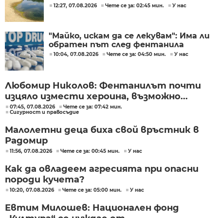
12:27, 07.08.2026
Чете се за: 02:45 мин.
У нас
"Майко, искам да се лекувам": Има ли
обратен път след фентанила
10:04, 07.08.2026
Чете се за: 04:50 мин.
У нас
Любомир Николов: Фентанилът почти
изцяло измести хероина, възможно...
07:45, 07.08.2026
Чете се за: 07:42 мин.
Сигурност и правосъдие
Малолетни деца биха свой връстник в
Радомир
11:56, 07.08.2026
Чете се за: 00:45 мин.
У нас
Как да овладеем агресията при опасни
породи кучета?
10:20, 07.08.2026
Чете се за: 05:00 мин.
У нас
Евтим Милошев: Национален фонд