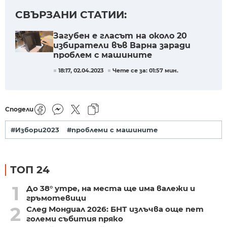
СВЪРЗАНИ СТАТИИ:
Загубен е гласът на около 20
избиратели във Варна заради
проблем с машините
18:17, 02.04.2023
Чете се за: 01:57 мин.
Сподели
#Избори2023
#проблеми с машините
ТОП 24
1
До 38° утре, на места ще има валежи и
гръмотевици
2
След Мондиал 2026: БНТ излъчва още пет
големи събития пряко