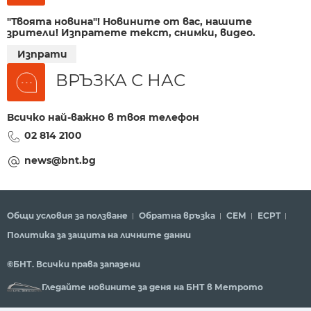
"Твоята новина"! Новините от вас, нашите
зрители! Изпратете текст, снимки, видео.
Изпрати
ВРЪЗКА С НАС
Всичко най-важно в твоя телефон
02 814 2100
news@bnt.bg
Общи условия за ползване
Обратна връзка
СЕМ
ECPT
Политика за защита на личните данни
©БНТ. Всички права запазени
Гледайте новините за деня на БНТ в Метрото