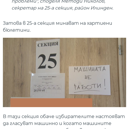
проблеми", споделя Методи Николов,
секретар на 25-а секция, район Илинден.
Затова в 25-а секция минават на хартиени
бюлетини.
В тази секция обаче избирателите настояват
да гласуват машинно и когато машините