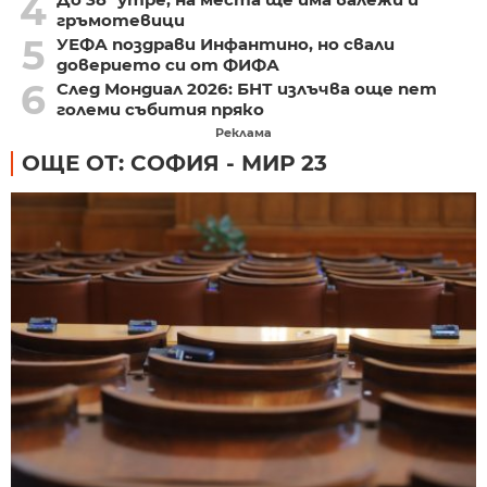
4
гръмотевици
5
УЕФА поздрави Инфантино, но свали
доверието си от ФИФА
6
След Мондиал 2026: БНТ излъчва още пет
големи събития пряко
Реклама
ОЩЕ ОТ: СОФИЯ - МИР 23