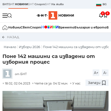
БНТ
БНТ
НОВИНИ
БНТ
Спорт
БНТ
На живо
BG
2
0
Новини
Свят
Спорт
Времето
България и еврото
Би
НАЗАД
Начало
Избори 2026
Поне 142 машини са извадени от избор
Поне 142 машини са извадени от
изборния процес
A+
A-
БНТ
от
Запази
18:02, 02.04.2023
Чете се за: 04:12 мин.
У нас