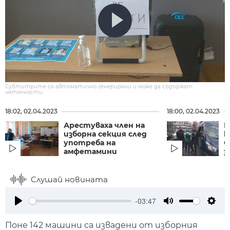
Субтитрите са автоматично генерирани и може да съдържат
неточности.
18:02, 02.04.2023
18:00, 02.04.2023
Арестуваха член на
П
изборна секция след
к
употреба на
С
амфетамини
за
Слушай новината
-03:47
Play
Mute
Setti
Поне 142 машини са извадени от изборния