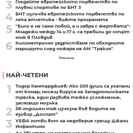
3
Гледайте европейското първенство по
плувни спортове по БНТ 3
4
БНТ излъчва европейското първенство по
лека атлетика - вижте програмата
5
"Било е не само побой, а и гавра с жертвата":
Младежи между 14 и 17 г. са пребили до смърт
мъж в Пловдив
6
Километрично задръстване по обходните
маршрути след пожара на АМ "Тракия"
Реклама
НАЙ-ЧЕТЕНИ
1
Тодор Кантарджиев: Ако 200 души са ухапани
от комар, носещ вируса на Западнонилската
треска, един развива тежко усложнение,
засягащо мозъка
2
38-годишен мъж изчезна във водите на
язовир „Доспат“
3
УЕФА готви вот на недоверие срещу Джани
Инфантино
До 38° утре, на места ще има валежи и