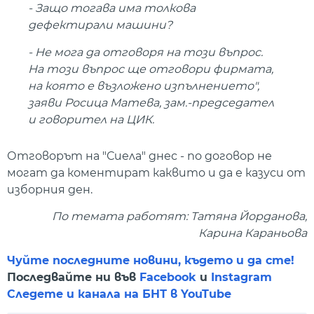
- Защо тогава има толкова
дефектирали машини?
- Не мога да отговоря на този въпрос.
На този въпрос ще отговори фирмата,
на която е възложено изпълнението",
заяви Росица Матева, зам.-председател
и говорител на ЦИК.
Отговорът на "Сиела" днес - по договор не
могат да коментират каквито и да е казуси от
изборния ден.
По темата работят: Татяна Йорданова,
Карина Караньова
Чуйте последните новини, където и да сте!
Последвайте ни във
Facebook
и
Instagram
Следете и канала на БНТ в YouTube