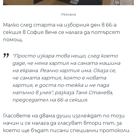
Реклама
Малко след старта на изборния ден в 66-а
секция в София вече се налага да потърсят
помощ.
"Просто изкара това нещо, след което
даде, че няма хартия на самата машина
на екрана. Реално хартия има. Оказа се,
че самата хартия, която е новата
хартия, е доста по-тежка и не пада
напълно в улея", разказа Таня Станева,
председател на 66-а секция.
Гласовете на двама души изглеждат по този
начин и се налага да гласуват втори път, за
което ще бъдат писани специални протоколи.