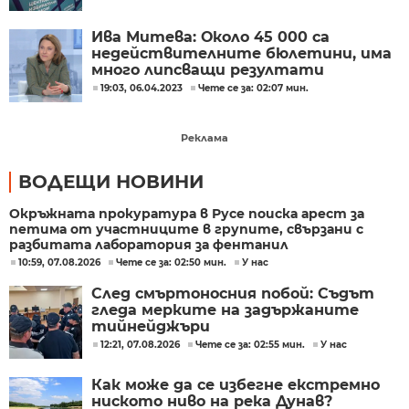
Ива Митева: Около 45 000 са
недействителните бюлетини, има
много липсващи резултати
19:03, 06.04.2023
Чете се за: 02:07 мин.
Реклама
ВОДЕЩИ НОВИНИ
Окръжната прокуратура в Русе поиска арест за
петима от участниците в групите, свързани с
разбитата лаборатория за фентанил
10:59, 07.08.2026
Чете се за: 02:50 мин.
У нас
След смъртоносния побой: Съдът
гледа мерките на задържаните
тийнейджъри
12:21, 07.08.2026
Чете се за: 02:55 мин.
У нас
Как може да се избегне екстремно
ниското ниво на река Дунав?