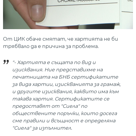
От ЦИК обаче смятат, че хартията не би
трябвало да е причина за проблема.
"- Хартията е същата по вид и
изисквания. Ние представихме на
печатницата на БНБ сертификатите
за вида хартии, изискванията за грамаж,
и другите изисквания, каквито има към
такава хартия. Сертификатите се
предоставят от "Сиела" по
обществените поръчки, които досега
сме правили и всъщност е определяна
"Сиела" за изпълнител.