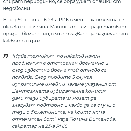
спират периодично, се образуват опашки от
недоволни
В над 50 секции в 23-а РИК именно хартията се
оказва проблемна. Машините или разпечатват
празни бюлетини, или отказват да разпечатат
каквото и да е.
"Идва техникът, по някакъв начин
проблемът е отстранен временно и
след известно време той отново се
появява. След първите 5 случая
изпратихме имейл и чакаме указания от
Централната избирателна комисия
дали тези избиратели могат да
гласуват повторно и какво да се случи с
тези с бюлетините, на които няма
отпечатан вот", каза Полина Витанова,
секретар на 23-а РИК.