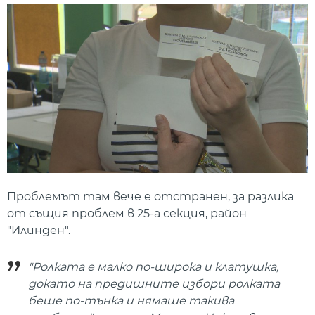
Проблемът там вече е отстранен, за разлика
от същия проблем в 25-а секция, район
"Илинден".
"Ролката е малко по-широка и клатушка,
докато на предишните избори ролката
беше по-тънка и нямаше такива