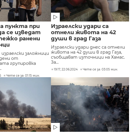
а пункта при
Израелски удари са
 да се изведат
отнели живота на 42
тежко ранени
души в град Газа
нци
Израелски удари днес са отнели
живота на 42 души в град Газа,
израелски заложници
съобщават източници на Хамас.
одени от
За...
ата групировка
.
19:17, 22.06.2024
Чете се за: 03:05 мин.
5
Чете се за: 01:15 мин.