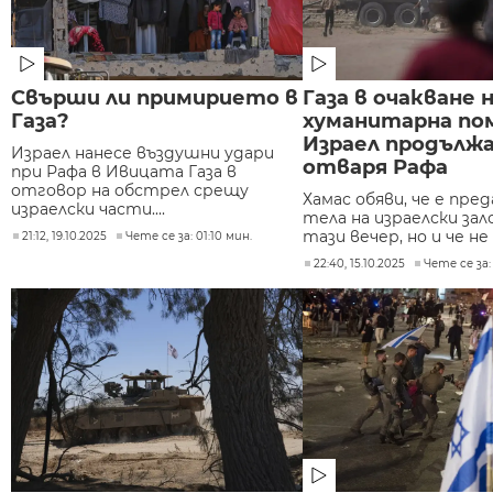
Свърши ли примирието в
Газа в очакване 
Газа?
хуманитарна по
Израел продължа
Израел нанесе въздушни удари
отваря Рафа
при Рафа в Ивицата Газа в
отговор на обстрел срещу
Хамас обяви, че е пре
израелски части....
тела на израелски за
тази вечер, но и че не 
21:12, 19.10.2025
Чете се за: 01:10 мин.
22:40, 15.10.2025
Чете се за: