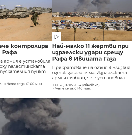
вече контролира
Най-малко 11 жертви при
в Рафа
израелски удари срещу
Рафа в Ивицата Газа
а армия е установила
рху палестинската
Прекратяване на огъня в Близкия
опускателния пункт
изток засега няма. Израелската
армия съобщи, че е установила...
24
Чете се за: 01:00 мин.
06:28, 07.05.2024 (обновена)
Чете се за: 01:40 мин.