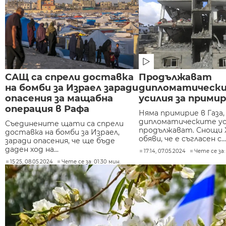
САЩ са спрели доставка
Продължават
на бомби за Израел заради
дипломатическ
опасения за мащабна
усилия за примир
операция в Рафа
Няма примирие в Газа,
дипломатическите ус
Съединените щати са спрели
продължават. Снощи 
доставка на бомби за Израел,
обяви, че е съгласен с...
заради опасения, че ще бъде
даден ход на...
17:14, 07.05.2024
Чете се за:
15:25, 08.05.2024
Чете се за: 01:30 мин.