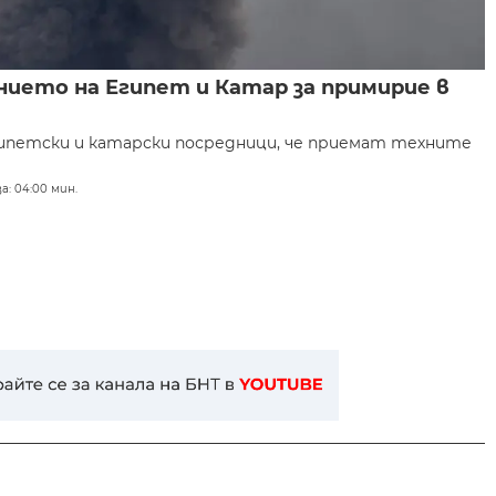
нието на Египет и Катар за примирие в
гипетски и катарски посредници, че приемат техните
а: 04:00 мин.