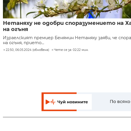
Нетаняху не одобри споразумението на Х
на огъня
Израелският премиер Бенямин Нетаняху заяви, че спор
на огъня, прието...
22:50, 06.05.2024 (обновена)
Чете се за: 02:22 мин.