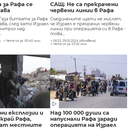
за Рафа се
САЩ: Не са прекрачени
ава
червени линии в Рафа
Газа битката за Рафа
Съединените щати не мислят,
ава, след като Израел
че Израел е прекрачил червени
онтрол над
линии при операцията си в Рафа -
.
това...
4
Чете се за: 00:40 мин.
06:33, 29.05.2024 (обновена)
Чете се за: 03:32 мин.
ни експлозии и
Над 100 000 души са
край Рафа,
напуснали Рафа заради
ват местните
операцията на Израел