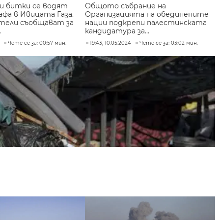
и битки се водят
Общото събрание на
афа в Ивицата Газа.
Организацията на обединените
тели съобщават за
нации подкрепи палестинската
.
кандидатура за...
Чете се за: 00:57 мин.
19:43, 10.05.2024
Чете се за: 03:02 мин.