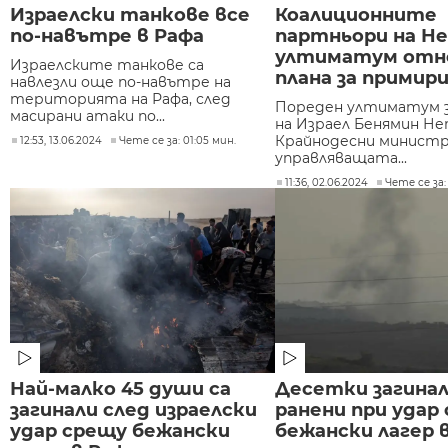
Израелски танкове все
Коалиционните
по-навътре в Рафа
партньори на Не
ултиматум отн
Израелските танкове са
плана за примири
навлезли още по-навътре на
територията на Рафа, след
Пореден ултиматум з
масирани атаки по...
на Израел Бенямин Не
Крайнодесни минист
12:53, 13.06.2024
Чете се за: 01:05 мин.
управляващата...
11:36, 02.06.2024
Чете се за:
Най-малко 45 души са
Десетки загинал
загинали след израелски
ранени при удар
удар срещу бежански
бежански лагер 