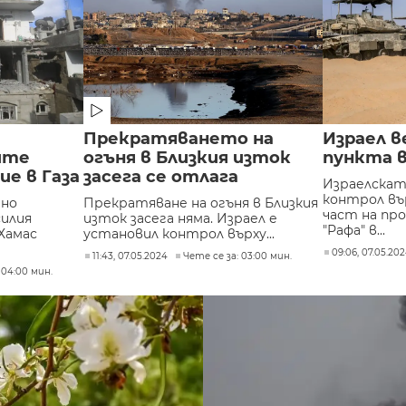
Прекратяването на
Израел 
ите
огъня в Близкия изток
пункта 
ие в Газа
засега се отлага
Израелскат
контрол въ
 но
Прекратяване на огъня в Близкия
част на пр
илия
изток засега няма. Израел е
"Рафа" в...
Хамас
установил контрол върху...
09:06, 07.05.20
11:43, 07.05.2024
Чете се за: 03:00 мин.
 04:00 мин.