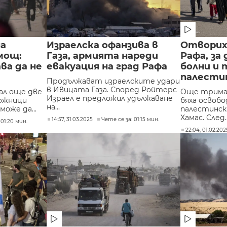
на
Израелска офанзива в
Отворих
мощ:
Газа, армията нареди
Рафа, за
ва да не
евакуация на град Рафа
болни и 
палести
Продължават израелските удари
в Ивицата Газа. Според Ройтерс
дал още две
Още трима 
Израел е предложил удължаване
ложници
бяха освоб
на...
може да...
палестинск
Хамас. След..
14:57, 31.03.2025
Чете се за: 01:15 мин.
 01:20 мин.
22:04, 01.02.202