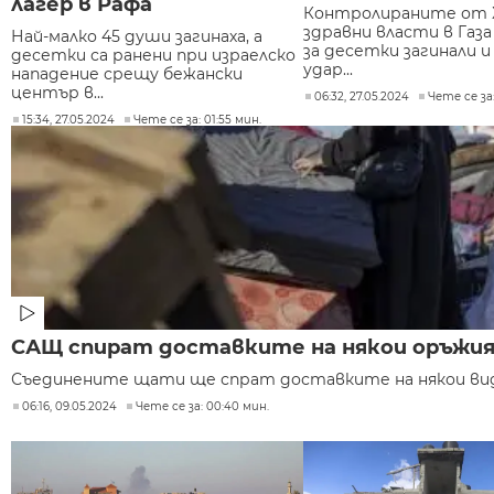
лагер в Рафа
Контролираните от 
здравни власти в Газ
Най-малко 45 души загинаха, а
за десетки загинали и
десетки са ранени при израелско
удар...
нападение срещу бежански
център в...
06:32, 27.05.2024
Чете се за:
15:34, 27.05.2024
Чете се за: 01:55 мин.
САЩ спират доставките на някои оръжия з
Съединените щати ще спрат доставките на някои видов
06:16, 09.05.2024
Чете се за: 00:40 мин.