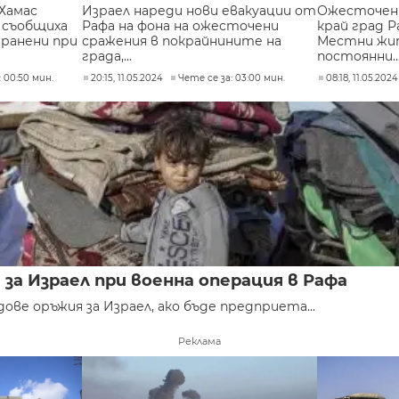
Хамас
Израел нареди нови евакуации от
Ожесточен
а съобщиха
Рафа на фона на ожесточени
край град Р
 ранени при
сражения в покрайнините на
Местни жи
града,...
постоянни..
 00:50 мин.
20:15, 11.05.2024
Чете се за: 03:00 мин.
08:18, 11.05.2024
а Израел при военна операция в Рафа
е оръжия за Израел, ако бъде предприета...
Реклама