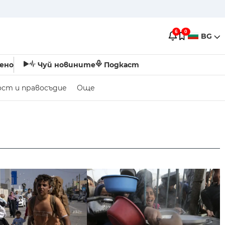
6
0
BG
ено
Чуй новините
Подкаст
ост и правосъдие
Още