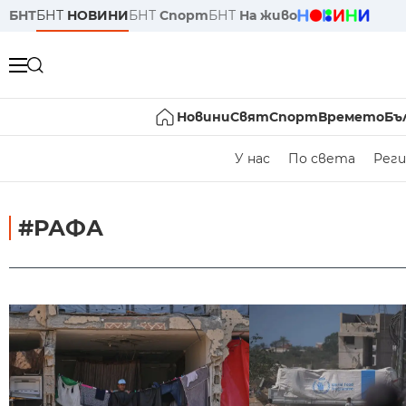
БНТ
БНТ
НОВИНИ
БНТ
Спорт
БНТ
На живо
Новини
Свят
Спорт
Времето
Бъ
У нас
По света
Реги
#РАФА