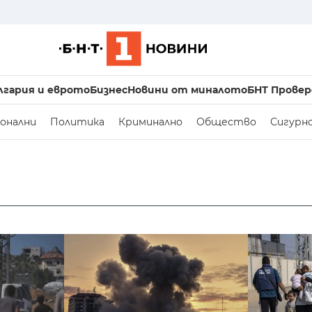
лгария и еврото
Бизнес
Новини от миналото
БНТ Провер
онални
Политика
Криминално
Общество
Сигурн