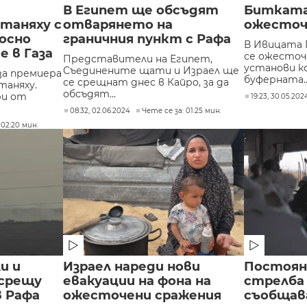
В Египет ще обсъдят
Битката 
таняху с
отварянето на
ожесточ
осно
граничния пункт с Рафа
В Ивицата 
е в Газа
се ожесточ
Представители на Египет,
установи к
Съединените щати и Израел ще
а премиера
буферната..
се срещнат днес в Кайро, за да
таняху.
обсъдят...
ри от
19:23, 30.05.202
08:32, 02.06.2024
Чете се за: 01:25 мин.
 02:20 мин.
и и
Израел нареди нови
Постоян
 срещу
евакуации на фона на
стрелба 
в Рафа
ожесточени сражения
съобща