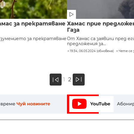
амас за прекратяване
Хамас прие предложе
Газа
азумението за прекратяване
От Хамас са заявили пред е
предложения за...
19:34, 06.05.2024 (обновена)
Чете се з
»
1
2
«