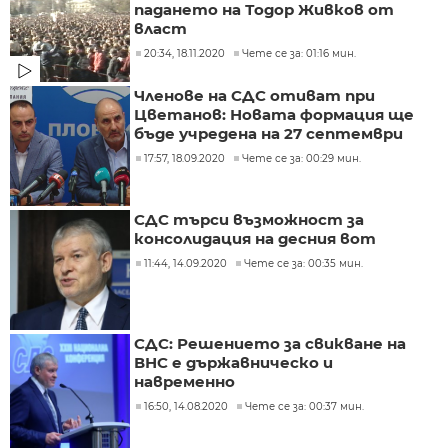
падането на Тодор Живков от
власт
20:34, 18.11.2020
Чете се за: 01:16 мин.
Членове на СДС отиват при
Цветанов: Новата формация ще
бъде учредена на 27 септември
17:57, 18.09.2020
Чете се за: 00:29 мин.
СДС търси възможност за
консолидация на десния вот
11:44, 14.09.2020
Чете се за: 00:35 мин.
СДС: Решението за свикване на
ВНС е държавническо и
навременно
16:50, 14.08.2020
Чете се за: 00:37 мин.