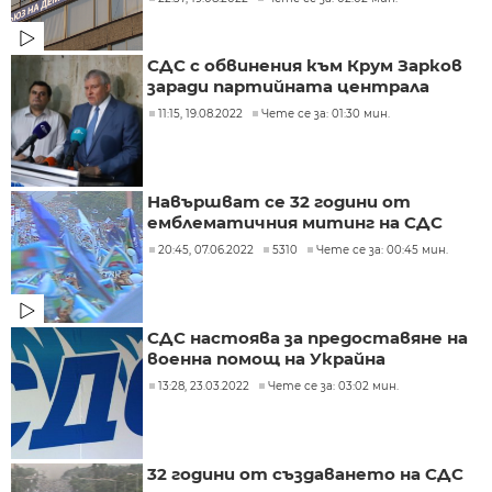
СДС с обвинения към Крум Зарков
заради партийната централа
11:15, 19.08.2022
Чете се за: 01:30 мин.
Навършват се 32 години от
емблематичния митинг на СДС
20:45, 07.06.2022
5310
Чете се за: 00:45 мин.
СДС настоява за предоставяне на
военна помощ на Украйна
13:28, 23.03.2022
Чете се за: 03:02 мин.
32 години от създаването на СДС