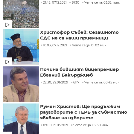
21:43, 07.12.2021
6730
Чете се за: 03:32 мин.
Христофор Събев: Сегашното
СДС не са наши приемници
10:03, 07.12.2021
Чете се за: 01:02 мин.
Почина бившият вицепремиер
Евгений Бакърджиев
22:30, 29.06.2021
6117
Чете се за: 00:45 мин.
Румен Христов: Ще продължим
разговорите с ГЕРБ за съвместно
явяване на изборите
09:00, 19.05.2021
Чете се за: 02:30 мин.