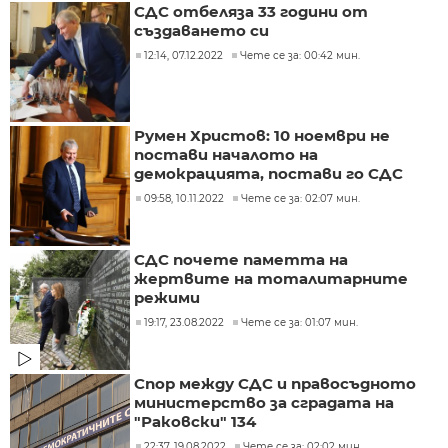
СДС отбеляза 33 години от
създаването си
12:14, 07.12.2022
Чете се за: 00:42 мин.
Румен Христов: 10 ноември не
постави началото на
демокрацията, постави го СДС
09:58, 10.11.2022
Чете се за: 02:07 мин.
СДС почете паметта на
жертвите на тоталитарните
режими
19:17, 23.08.2022
Чете се за: 01:07 мин.
Спор между СДС и правосъдното
министерство за сградата на
"Раковски" 134
22:37, 19.08.2022
Чете се за: 02:02 мин.