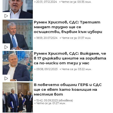
20:31, 07.12.2024
Чете се за: 00:35 мин.
Румен Христов, СДС: Третият
мандат трудно ще се
осъществи, вървим към избори
18:59, 20.07.2024
Чете се за: 01:37 мин.
Румен Христов, СДС: Виждаме, че
в 17 държави цените на горивата
са по-ниски от тези у нас
09:38, 09.12.2023
Чете се за: 03:22 мин.
В повечето общини ГЕРБ и СДС
ще се явят като коалиция на
местния вот
15:42, 05.09.2023 (обновена)
Чете се за: 01:27 мин.