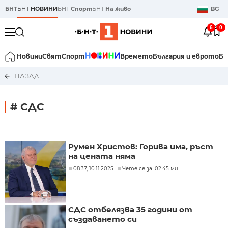
БНТ
БНТ
НОВИНИ
БНТ
Спорт
БНТ
На живо
BG
6
0
Новини
Свят
Спорт
Времето
България и еврото
Би
НАЗАД
# СДС
Румен Христов: Горива има, ръст
на цената няма
08:37, 10.11.2025
Чете се за: 02:45 мин.
СДС отбелязва 35 години от
създаването си