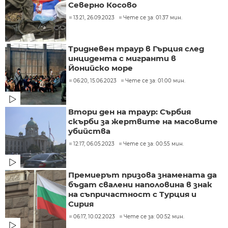
Северно Косово
13:21, 26.09.2023
Чете се за: 01:37 мин.
Тридневен траур в Гърция след
инцидента с мигранти в
Йонийско море
06:20, 15.06.2023
Чете се за: 01:00 мин.
Втори ден на траур: Сърбия
скърби за жертвите на масовите
убийства
12:17, 06.05.2023
Чете се за: 00:55 мин.
Премиерът призова знамената да
бъдат свалени наполовина в знак
на съпричастност с Турция и
Сирия
06:17, 10.02.2023
Чете се за: 00:52 мин.