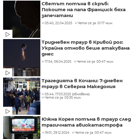
Светът потъна в скръб:
Покоите на папа Франциск бяха
запечатани
05:40, 22.04.2025
Чете се за: 01:17 мин.
Тридневен траур в Кривой рог:
Украйна отново беше атакувана
днес
17:54, 06.04.2025
Чете се за: 00:47 мин.
Трагедията в Кочани: 7-дневен
траур в Северна Македония
05:44, 17.03.2025 (обновена)
Чете се за: 03:35 мин.
Южна Корея потъна в траур след
трагичната авиокатастрофа
19:01, 29.12.2024
Чете се за: 00:47 мин.