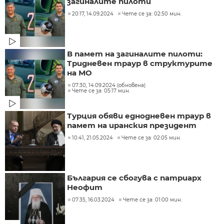
загиналите пилоти
20:17, 14.09.2024
Чете се за: 02:50 мин.
В памет на загиналите пилоти:
Тридневен траур в структурите
на МО
07:30, 14.09.2024 (обновена)
Чете се за: 05:17 мин.
Турция обяви еднодневен траур в
памет на иранския президент
10:41, 21.05.2024
Чете се за: 02:05 мин.
България се сбогува с патриарх
Неофит
07:35, 16.03.2024
Чете се за: 01:00 мин.