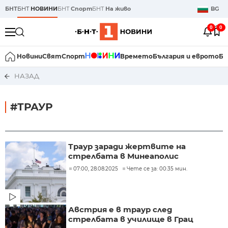
БНТ
БНТ
НОВИНИ
БНТ
Спорт
БНТ
На живо
BG
0
0
Новини
Свят
Спорт
Времето
България и еврото
Би
НАЗАД
#ТРАУР
Траур заради жертвите на
стрелбата в Минеаполис
07:00, 28.08.2025
Чете се за: 00:35 мин.
Австрия е в траур след
стрелбата в училище в Грац