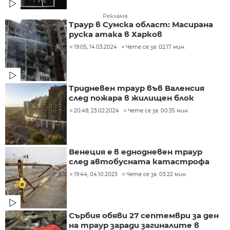
Реклама
Траур в Сумска област: Масирана
руска атака в Харков
19:05, 14.03.2024
Чете се за: 02:17 мин.
Тридневен траур във Валенсия
след пожара в жилищен блок
20:48, 23.02.2024
Чете се за: 00:35 мин.
Венеция e в еднодневен траур
след автобусната катастрофа
19:44, 04.10.2023
Чете се за: 03:22 мин.
Сърбия обяви 27 септември за ден
на траур заради загиналите в