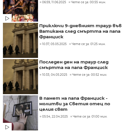
06:59, 11.06.2025
Чете се за: 00:55 мин.
Приключи 9-дневният траур във
Ватикана след смъртта на папа
Франциск
10:37, 05.05.2025
Чете се за: 01:25 мин.
Последен ден на траур след
смъртта на папа Франциск
10:33, 04.05.2025
Чете се за: 00:52 мин.
В памет на папа Франциск -
молитви за Светия отец по
целия свят
05:54, 22.04.2025
Чете се за: 01:00 мин.