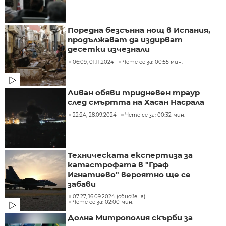
Поредна безсънна нощ в Испания,
продължават да издирват
десетки изчезнали
06:09, 01.11.2024
Чете се за: 00:55 мин.
Ливан обяви тридневен траур
след смъртта на Хасан Насрала
22:24, 28.09.2024
Чете се за: 00:32 мин.
Техническата експертиза за
катастрофата в "Граф
Игнатиево" вероятно ще се
забави
07:27, 16.09.2024 (обновена)
Чете се за: 02:00 мин.
Долна Митрополия скърби за