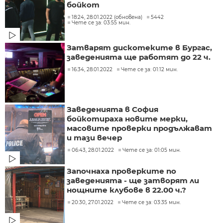
бойкот
18:24, 28.01.2022 (обновена)
5442
Чете се за: 03:55 мин.
Затварят дискотеките в Бургас,
заведенията ще работят до 22 ч.
16:34, 28.01.2022
Чете се за: 01:12 мин.
Заведенията в София
бойкотираха новите мерки,
масовите проверки продължават
и тази вечер
06:43, 28.01.2022
Чете се за: 01:05 мин.
Започнаха проверките по
заведенията - ще затворят ли
нощните клубове в 22.00 ч.?
20:30, 27.01.2022
Чете се за: 03:35 мин.