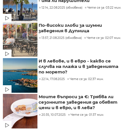
- има ли нарушители
12:14, 22.08.2025 (обновена)
Чете се за: 03:22 мин.
По-високи глоби за шумни
заведения в Дупница
13:57, 21.08.2025 (обновена)
Чете се за: 02:07 мин.
И в левове, и в евро - какво се
случва на плажа и в заведенията
по морето?
22:14, 17.08.2025
Чете се за: 02:37 мин.
Моите въпроси за €: Трябва ли
сезонните заведения да обявят
цени и в евро, и в лева?
20:35, 10.07.2025
Чете се за: 01:37 мин.