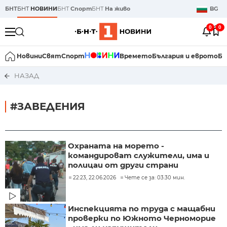
БНТ
БНТ
НОВИНИ
БНТ
Спорт
БНТ
На живо
BG
0
0
Новини
Свят
Спорт
Времето
България и еврото
Би
НАЗАД
#ЗАВЕДЕНИЯ
Охраната на морето -
командироват служители, има и
полицаи от други страни
22:23, 22.06.2026
Чете се за: 03:30 мин.
Инспекцията по труда с мащабни
проверки по Южното Черноморие