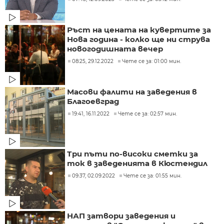
Ръст на цената на кувертите за
Нова година - колко ще ни струва
новогодишната вечер
08:25, 29.12.2022
Чете се за: 01:00 мин.
Масови фалити на заведения в
Благоевград
19:41, 16.11.2022
Чете се за: 02:57 мин.
Три пъти по-високи сметки за
ток в заведенията в Кюстендил
09:37, 02.09.2022
Чете се за: 01:55 мин.
НАП затвори заведения и