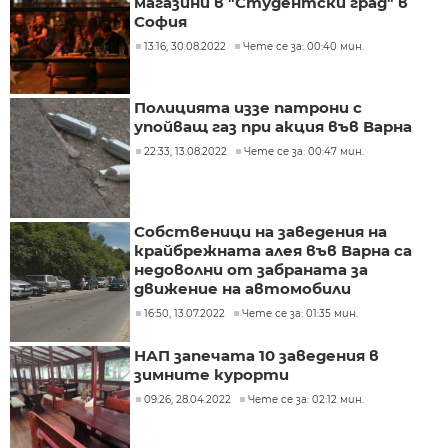
магазини в "Студентски град" в
София
13:16, 30.08.2022
Чете се за: 00:40 мин.
Полицията иззе патрони с
упойващ газ при акция във Варна
22:33, 13.08.2022
Чете се за: 00:47 мин.
Собственици на заведения на
крайбрежната алея във Варна са
недоволни от забраната за
движение на автомобили
16:50, 13.07.2022
Чете се за: 01:35 мин.
НАП запечата 10 заведения в
зимните курорти
09:26, 28.04.2022
Чете се за: 02:12 мин.