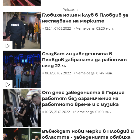
Реклама
Глобиха нощен клуб в Пловдив за
неспазване на мерките
12:24, 01.02.2022
Чете се за: 02:20 мин.
Спазват ли заведенията в
Пловдив забраната да работят
след 22 ч.
06:12, 01.02.2022
Чете се за: 01:47 мин.
От днес заведенията в Гърция
работят без ограничения на
работното време и с музика
10:35, 31.01.2022
Чете се за: 01:00 мин.
Въвеждат нови мерки в Пловдив и
областта - заведенията обявиха