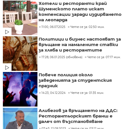
Хотели и ресторанти край
Шуменското плато искат
компенсации заради издирването
на леопарда
11:00, 06.07.2025
Чете се за: 02:50 мин.
Политици и бизнес настояват за
връщане на намалените ставки
за хляба и ресторантите
17:28, 06.01.2025 (обновена)
Чете се за: 07:17 мин.
Повече полиция около
заведенията за студентския
празник
14:23, 04.12.2024
Чете се за: 01:35 мин.
Алибегов за връщането на ДДС:
Ресторантьорският бранш е
далеч от възстановяване
07:43, 12.09.2023
Чете се за: 03:12 мин.