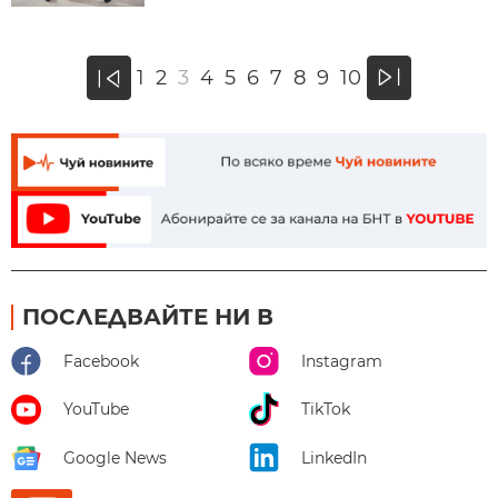
»
1
2
3
4
5
6
7
8
9
10
«
ПОСЛЕДВАЙТЕ НИ В
Facebook
Instagram
YouTube
TikTok
Google News
LinkedIn