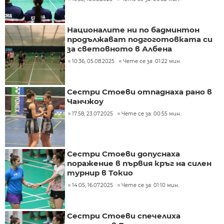
Националите ни по бадминтон
продължават подгоготовката си
за световното в Албена
10:36, 05.08.2025
Чете се за: 01:22 мин.
Сестри Стоеви отпаднаха рано в
Чанчжоу
17:58, 23.07.2025
Чете се за: 00:55 мин.
Сестри Стоеви допуснаха
поражение в първия кръг на силен
турнир в Токио
14:05, 16.07.2025
Чете се за: 01:10 мин.
Сестри Стоеви спечелиха