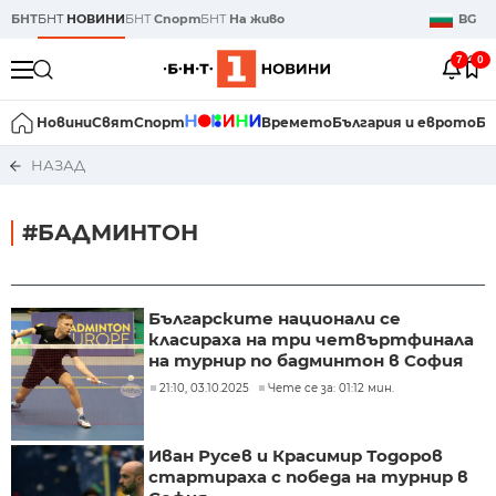
БНТ
БНТ
НОВИНИ
БНТ
Спорт
БНТ
На живо
BG
7
0
Новини
Свят
Спорт
Времето
България и еврото
Би
НАЗАД
#БАДМИНТОН
Българските национали се
класираха на три четвъртфинала
на турнир по бадминтон в София
21:10, 03.10.2025
Чете се за: 01:12 мин.
Иван Русев и Красимир Тодоров
стартираха с победа на турнир в