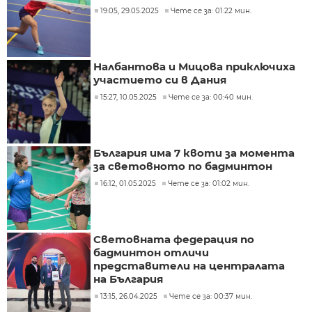
19:05, 29.05.2025
Чете се за: 01:22 мин.
Налбантова и Мицова приключиха
участието си в Дания
15:27, 10.05.2025
Чете се за: 00:40 мин.
България има 7 квоти за момента
за световното по бадминтон
16:12, 01.05.2025
Чете се за: 01:02 мин.
Световната федерация по
бадминтон отличи
представители на централата
на България
13:15, 26.04.2025
Чете се за: 00:37 мин.