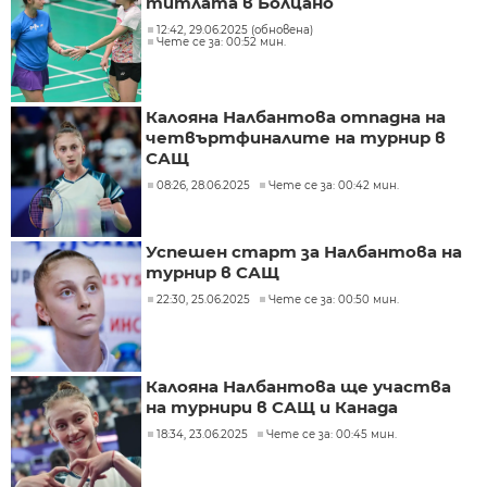
титлата в Болцано
12:42, 29.06.2025 (обновена)
Чете се за: 00:52 мин.
Калояна Налбантова отпадна на
четвъртфиналите на турнир в
САЩ
08:26, 28.06.2025
Чете се за: 00:42 мин.
Успешен старт за Налбантова на
турнир в САЩ
22:30, 25.06.2025
Чете се за: 00:50 мин.
Калояна Налбантова ще участва
на турнири в САЩ и Канада
18:34, 23.06.2025
Чете се за: 00:45 мин.