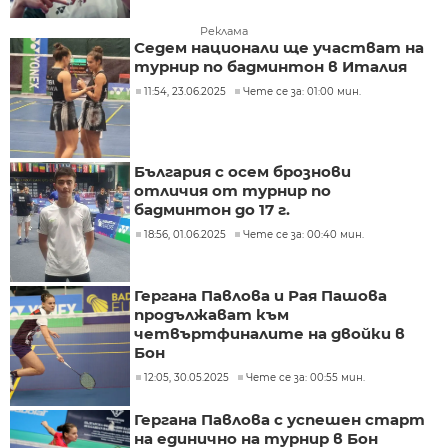
Реклама
Седем национали ще участват на
турнир по бадминтон в Италия
11:54, 23.06.2025
Чете се за: 01:00 мин.
България с осем брознови
отличия от турнир по
бадминтон до 17 г.
18:56, 01.06.2025
Чете се за: 00:40 мин.
Гергана Павлова и Рая Пашова
продължават към
четвъртфиналите на двойки в
Бон
12:05, 30.05.2025
Чете се за: 00:55 мин.
Гергана Павлова с успешен старт
на единично на турнир в Бон