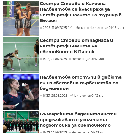
Сестри Стоеви и Калояна
Налбантова се класираха за
четвъртфиналите на турнир в
Белгия
22:36, 11.09.2025 (обновена)
Чете се за: 01:45 мин.
Сестри Стоеви отпаднаха в
четвъртфиналите на
световното в Париж
15:12, 29.08.2025
Чете се за: 01:17 мин.
Налбантова отстъпи в дебюта
си на световно първенство по
бадминтон
16:33, 26.08.2025
Чете се за: 01:12 мин.
Българските бадминтонисти
продължават с усилената
подготовка за световното
19:55, 16.08.2025
Чете се за: 00:52 мин.