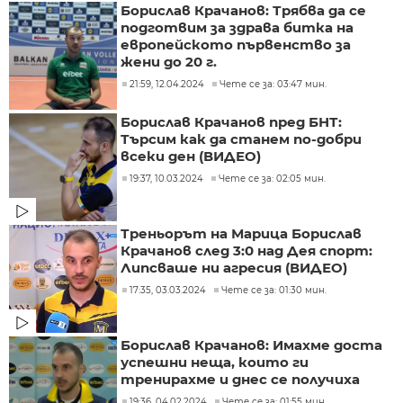
Борислав Крачанов: Трябва да се
подготвим за здрава битка на
европейското първенство за
жени до 20 г.
21:59, 12.04.2024
Чете се за: 03:47 мин.
Борислав Крачанов пред БНТ:
Търсим как да станем по-добри
всеки ден (ВИДЕО)
19:37, 10.03.2024
Чете се за: 02:05 мин.
Треньорът на Марица Борислав
Крачанов след 3:0 над Дея спорт:
Липсваше ни агресия (ВИДЕО)
17:35, 03.03.2024
Чете се за: 01:30 мин.
Борислав Крачанов: Имахме доста
успешни неща, които ги
тренирахме и днес се получиха
19:36, 04.02.2024
Чете се за: 01:55 мин.