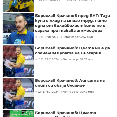
Борислав Крачанов пред БНТ: Тази
купа е плод на много труд, нито
една от волейболистките не е
играла при такава атмосфера
19:16, 27.01.2024
Чете се за: 02:57 мин.
Борислав Крачанов: Целта ни е да
спечелим Купата на България
18:10, 22.01.2024
Чете се за: 02:52 мин.
Борислав Крачанов: Липсата на
опит си оказа влияние
22:14, 16.01.2024
Чете се за: 02:42 мин.
Борислав Крачанов: Цялата