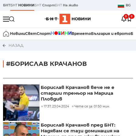
БНТ
БНТ
НОВИНИ
БНТ
Спорт
БНТ
На живо
BG
0
0
Новини
Свят
Спорт
Времето
България и еврото
Би
НАЗАД
#БОРИСЛАВ КРАЧАНОВ
Борислав Крачанов вече не е
старши треньор на Марица
Пловдив
17:37, 23.04.2024
Чете се за: 01:50 мин.
Борислав Крачанов пред БНТ:
Надявам се тази доминация на