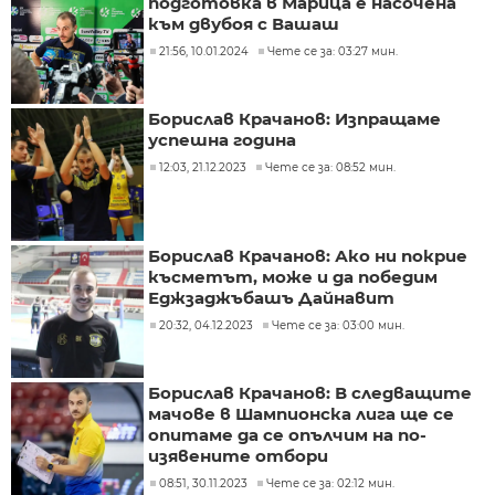
подготовка в Марица е насочена
към двубоя с Вашаш
21:56, 10.01.2024
Чете се за: 03:27 мин.
Борислав Крачанов: Изпращаме
успешна година
12:03, 21.12.2023
Чете се за: 08:52 мин.
Борислав Крачанов: Ако ни покрие
късметът, може и да победим
Еджзаджъбашъ Дайнавит
20:32, 04.12.2023
Чете се за: 03:00 мин.
Борислав Крачанов: В следващите
мачове в Шампионска лига ще се
опитаме да се опълчим на по-
изявените отбори
08:51, 30.11.2023
Чете се за: 02:12 мин.