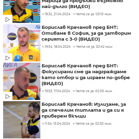
Марица да продължи възможно
най-дълго (ВИДЕО)
19:32, 21.04.2024
Чете се за: 03:10 мин.
Борислав Крачанов пред БНТ:
Отиваме в София, за да затворим
серията с 3-0 (ВИДЕО)
19:54, 18.04.2024
Чете се за: 02:42 мин.
Борислав Крачанов пред БНТ:
Фокусирани сме да надграждаме
като отбор и да играем по-добре
(ВИДЕО)
19:53, 17.04.2024
Чете се за: 02:00 мин.
Борислав Крачанов: Излизаме, за
да спечелим титлата и да си я
приберем вкъщи
11:54, 15.04.2024
Чете се за: 02:55 мин.