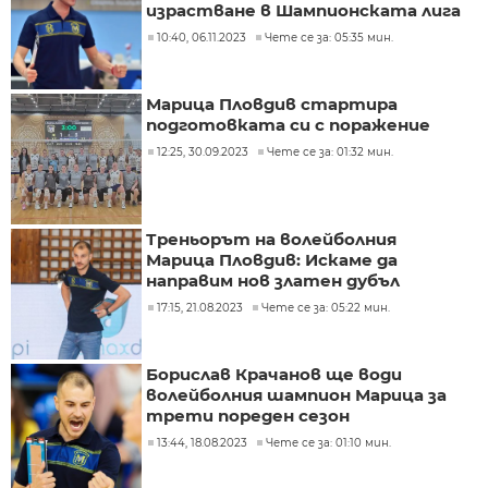
израстване в Шампионската лига
10:40, 06.11.2023
Чете се за: 05:35 мин.
Марица Пловдив стартира
подготовката си с поражение
12:25, 30.09.2023
Чете се за: 01:32 мин.
Треньорът на волейболния
Марица Пловдив: Искаме да
направим нов златен дубъл
17:15, 21.08.2023
Чете се за: 05:22 мин.
Борислав Крачанов ще води
волейболния шампион Марица за
трети пореден сезон
13:44, 18.08.2023
Чете се за: 01:10 мин.