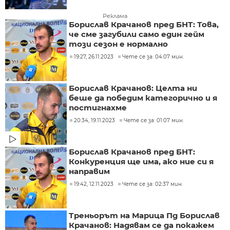
Реклама
Борислав Крачанов пред БНТ: Това,
че сме загубили само един гейм
този сезон е нормално
19:27, 26.11.2023
Чете се за: 04:07 мин.
Борислав Крачанов: Целта ни
беше да победим категорично и я
постигнахме
20:34, 19.11.2023
Чете се за: 01:07 мин.
Борислав Крачанов пред БНТ:
Конкуренция ще има, ако ние си я
направим
19:42, 12.11.2023
Чете се за: 02:37 мин.
Треньорът на Марица Пд Борислав
Крачанов: Надявам се да покажем