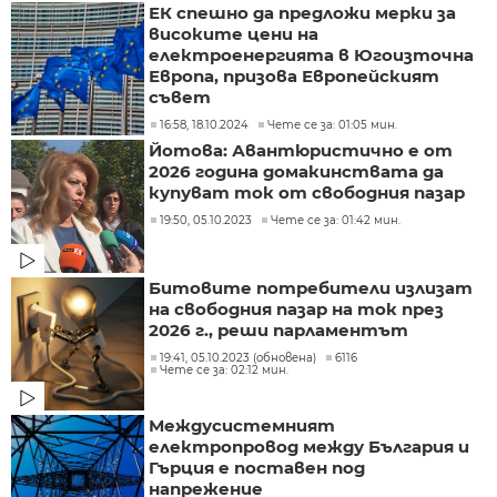
ЕК спешно да предложи мерки за
високите цени на
електроенергията в Югоизточна
Европа, призова Европейският
съвет
16:58, 18.10.2024
Чете се за: 01:05 мин.
Йотова: Авантюристично е от
2026 година домакинствата да
купуват ток от свободния пазар
19:50, 05.10.2023
Чете се за: 01:42 мин.
Битовите потребители излизат
на свободния пазар на ток през
2026 г., реши парламентът
19:41, 05.10.2023 (обновена)
6116
Чете се за: 02:12 мин.
Междусистемният
електропровод между България и
Гърция е поставен под
напрежение