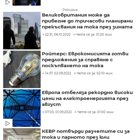
Реклама
Великобритания може да
прибегне до тричасови планирани
прекъсвания на тока през зимата
22:31, 06.10.2022
Чете се за: 01:20 мин.
Ройтерс: Еврокомисията готви
предложения за справяне с
поскъпването на тока
14:37, 02.09.2022
Чете се за: 02:10 мин.
Европа отбеляза рекордно високи
цени на електроенергията през
август
07:03, 01.09.2022
Чете се за: 01:00 мин.
КЕВР потвърди разчетите си за
тока и парното през юли