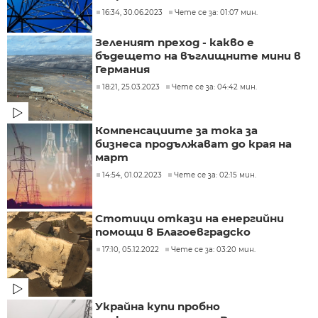
16:34, 30.06.2023
Чете се за: 01:07 мин.
Зеленият преход - какво е
бъдещето на въглищните мини в
Германия
18:21, 25.03.2023
Чете се за: 04:42 мин.
Компенсациите за тока за
бизнеса продължават до края на
март
14:54, 01.02.2023
Чете се за: 02:15 мин.
Стотици откази на енергийни
помощи в Благоевградско
17:10, 05.12.2022
Чете се за: 03:20 мин.
Украйна купи пробно