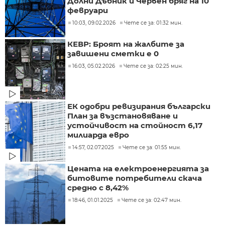
Долни Дъбник и Червен бряг на 10
февруари
10:03, 09.02.2026
Чете се за: 01:32 мин.
КЕВР: Броят на жалбите за
завишени сметки е 0
16:03, 05.02.2026
Чете се за: 02:25 мин.
ЕК одобри ревизирания български
План за възстановяване и
устойчивост на стойност 6,17
милиарда евро
14:57, 02.07.2025
Чете се за: 01:55 мин.
Цената на електроенергията за
битовите потребители скача
средно с 8,42%
18:46, 01.01.2025
Чете се за: 02:47 мин.