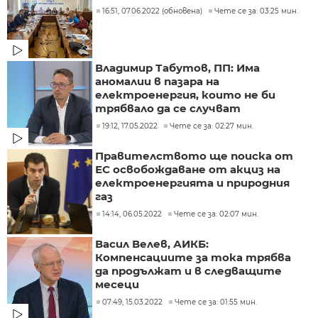
16:51, 07.06.2022 (обновена)
Чете се за: 03:25 мин.
Владимир Табутов, ПП: Има
аномалии в пазара на
електроенергия, които не би
трябвало да се случват
19:12, 17.05.2022
Чете се за: 02:27 мин.
Правителството ще поиска от
ЕС освобождаване от акциз на
електроенергията и природния
газ
14:14, 06.05.2022
Чете се за: 02:07 мин.
Васил Велев, АИКБ:
Компенсациите за тока трябва
да продължат и в следващите
месеци
07:49, 15.03.2022
Чете се за: 01:55 мин.