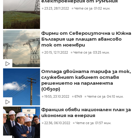
електроенергия от Румъния
23:23, 28.11.2022
Чете се за: 01:02 мин.
Фирми от Североизточна и Южна
България ще плащат авансово
ток от ноември
20:15, 12.11.2022
Чете се за: 03:25 мин.
Отпада двойната тарифа за ток,
служебният кабинет оставя
решението на парламента
(Обзор)
19:55, 23.10.2022
6749
Чете се за: 04:10 мин.
Франция обяви национален план за
икономия на енергия
22:36, 06.10.2022
Чете се за: 01:57 мин.