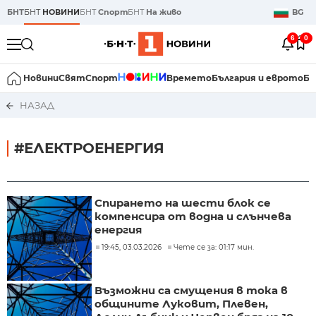
БНТ
БНТ
НОВИНИ
БНТ
Спорт
БНТ
На живо
BG
6
0
Новини
Свят
Спорт
Времето
България и еврото
Би
НАЗАД
#ЕЛЕКТРОЕНЕРГИЯ
Спирането на шести блок се
компенсира от водна и слънчева
енергия
19:45, 03.03.2026
Чете се за: 01:17 мин.
Възможни са смущения в тока в
общините Луковит, Плевен,