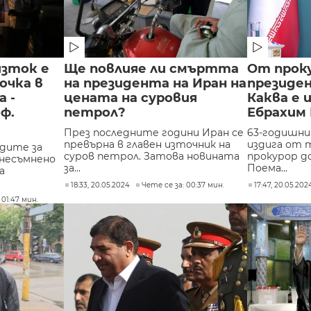
изток е
Ще повлияе ли смъртта
От прок
очка в
на президента на Иран на
президен
 -
цената на суровия
Каква е 
ф.
петрол?
Ебрахим 
През последните години Иран се
63-годишни
превърна в главен източник на
издига от 
едите за
суров петрол. Затова новината
прокурор д
 несъмнено
за...
Поема...
а
18:33, 20.05.2024
Чете се за: 00:37 мин.
17:47, 20.05.202
 01:47 мин.