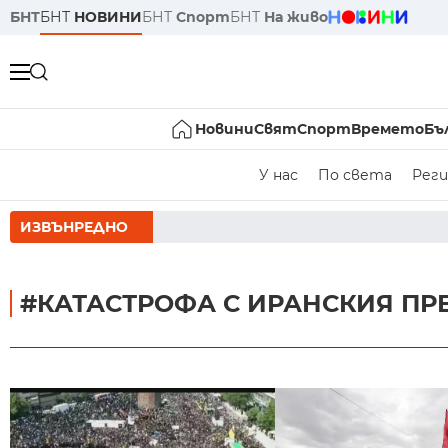
БНТ
БНТ
НОВИНИ
БНТ
Спорт
БНТ
На живо
Новини
Свят
Спорт
Времето
Бъ
У нас
По света
Реги
ИЗВЪНРЕДНО
РУМЕН РАДЕВ 
#КАТАСТРОФА С ИРАНСКИЯ ПР