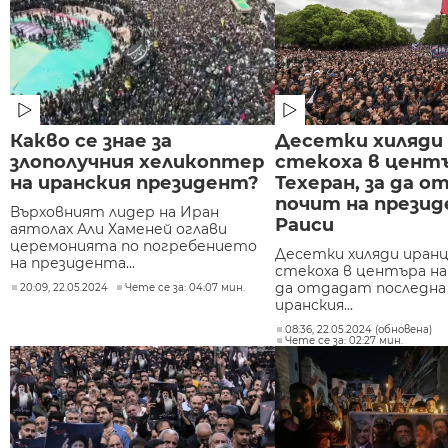
Какво се знае за
Десетки хиляди 
злополучния хеликоптер
стекоха в центъ
на иранския президент?
Техеран, за да 
почит на прези
Върховният лидер на Иран
Раиси
аятолах Али Хаменей оглави
церемонията по погребението
Десетки хиляди иранц
на президента...
стекоха в центъра на 
да отдадат последна
20:09, 22.05.2024
Чете се за: 04:07 мин.
иранския...
08:36, 22.05.2024 (обновена)
Чете се за: 02:27 мин.