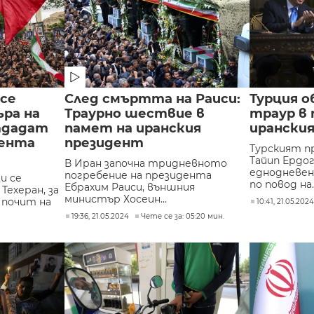
се
След смъртта на Раиси:
Турция о
ра на
Траурно шествие в
траур в
отдадат
памет на иранския
ирански
дента
президент
Турският п
Тайип Ердо
В Иран започна тридневното
еднодневен
погребение на президента
и се
по повод на..
Ебрахим Раиси, външния
Техеран, за
министър Хосеин...
 почит на
10:41, 21.05.202
19:36, 21.05.2024
Чете се за: 05:20 мин.