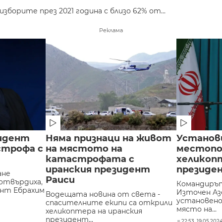
зборите през 2021 година с близо 62% от...
Реклама
идент
Няма признаци на живот
Установ
строфа с
на мястото на
местопо
катастрофата с
хеликопт
иранския президент
президе
ане
Раиси
отвърдиха,
Командирът
ент Ебрахим
Източен Азе
Водещата новина от света -
установен
спасителните екипи са открили
място на...
хеликоптера на иранския
президент...
22:53, 19.05.202