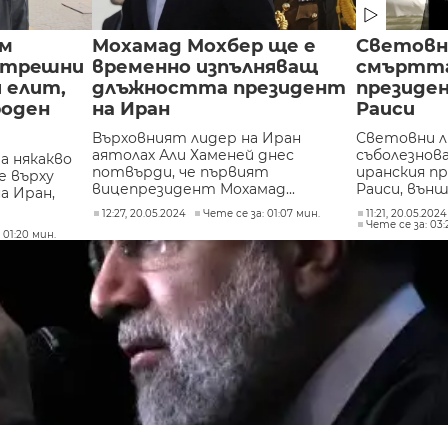
ем
Мохамад Мохбер ще е
Световн
ътрeшни
временно изпълняващ
смъртта
я елит,
длъжността президент
президе
роден
на Иран
Раиси
Върховният лидер на Иран
Световни л
аятолах Али Хаменей днес
съболезнов
ма някакво
потвърди, че първият
иранския п
 върху
вицепрезидент Мохамад...
Раиси, външ
а Иран,
12:27, 20.05.2024
Чете се за: 01:07 мин.
11:21, 20.05.202
Чете се за: 03:
 01:20 мин.