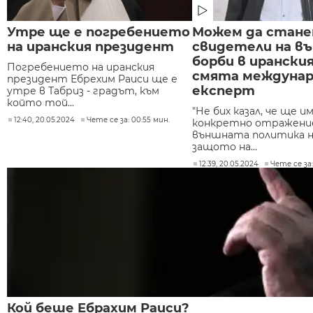
Утре ще е погребението
Можем да стан
на иранския президент
свидетели на в
борби в ирански
Погребението на иранския
смята междуна
президент Ебрехим Раиси ще е
експерт
утре в Табриз - градът, към
който той...
"Не бих казал, че ще и
12:40, 20.05.2024
Чете се за: 00:55 мин.
конкретно отражение
външната политика н
защото на...
12:39, 20.05.2024
Чете се за:
Кой беше Ебрахим Раиси?