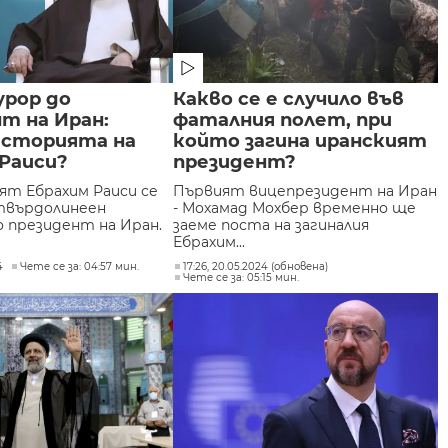
урор до
Какво се е случило във
т на Иран:
фаталния полет, при
историята на
който загина иранският
Раиси?
президент?
ят Ебрахим Раиси се
Първият вицепрезидент на Иран
твърдолинеен
- Мохамад Мохбер временно ще
о президент на Иран.
заеме поста на загиналия
Ебрахим...
4
Чете се за: 04:57 мин.
17:26, 20.05.2024 (обновена)
Чете се за: 05:15 мин.