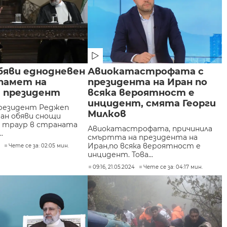
бяви еднодневен
Авиокатастрофата с
 памет на
президента на Иран по
я президент
всяка вероятност е
инцидент, смята Георги
резидент Реджеп
Милков
ган обяви снощи
 траур в страната
Авиокатастрофата, причинила
.
смъртта на президента на
Иран,по всяка вероятност е
4
Чете се за: 02:05 мин.
инцидент. Това...
09:16, 21.05.2024
Чете се за: 04:17 мин.