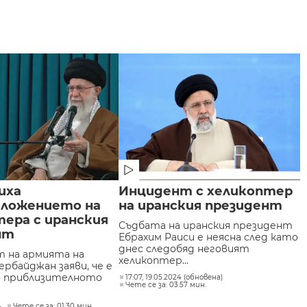
иха
Инцидент с хеликоптер
ложението на
на иранския президент
ера с иранския
Съдбата на иранския президент
нт
Ебрахим Раиси е неясна след като
днес следобяд неговият
 на армията на
хеликоптер...
рбайджан заяви, че е
о приблизителното
17:07, 19.05.2024 (обновена)
Чете се за: 03:57 мин.
4
Чете се за: 01:30 мин.