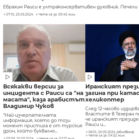
Ебрахим Раиси е ултраконсервативен духовник. Печели и
07:10, 20.05.2024
Чете се за: 00:45 мин.
Всякакви версии за
Иранският през
инцидента с Раиси са "на
загина при ката
масата", каза арабистът
хеликоптер
Владимир Чуков
След 12-часово издирв
властите в Техеран п
"Най-изчерпателната
че иранският презид
информация, която до този
Раиси и...
момент пристига е от турския
дрон, който буквално...
06:10, 20.05.2024 (обновена)
Чете се за: 04:52 мин.
07:09, 20.05.2024
Чете се за: 02:17 мин.