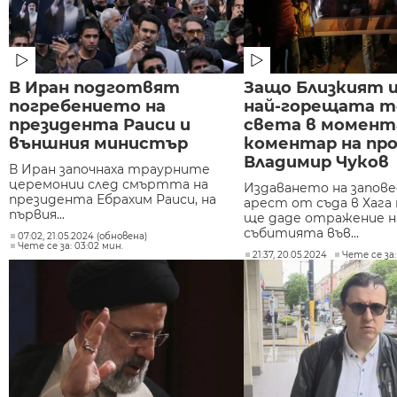
В Иран подготвят
Защо Близкият 
погребението на
най-горещата т
президента Раиси и
света в момента
външния министър
коментар на про
Владимир Чуков
В Иран започнаха траурните
церемонии след смъртта на
Издаването на запов
президента Ебрахим Раиси, на
арест от съда в Хага
първия...
ще даде отражение н
събитията във...
07:02, 21.05.2024 (обновена)
Чете се за: 03:02 мин.
21:37, 20.05.2024
Чете се за: