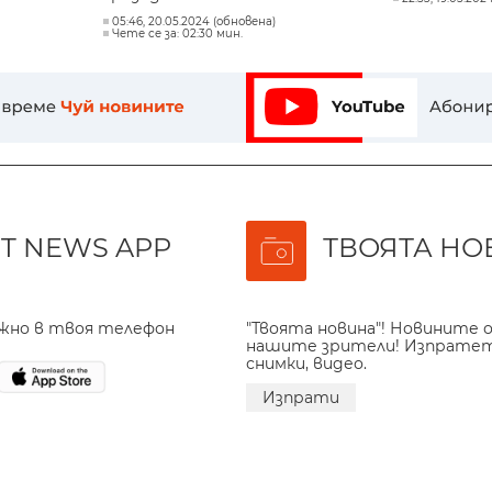
05:46, 20.05.2024 (обновена)
Чете се за: 02:30 мин.
T NEWS APP
ТВОЯТА НО
ажно в твоя телефон
"Твоята новина"! Новините о
нашите зрители! Изпрате
снимки, видео.
Изпрати