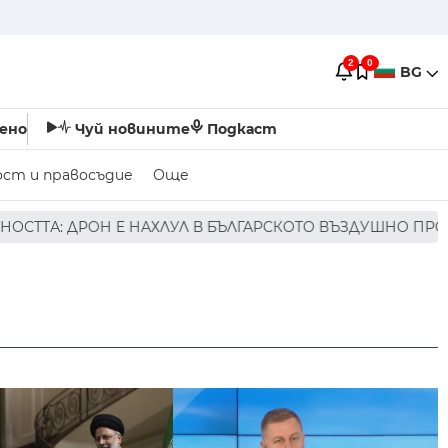
2
0
BG
ено
Чуй новините
Подкаст
ост и правосъдие
Още
АХЛУЛ В БЪЛГАРСКОТО ВЪЗДУШНО ПРОСТРАНСТВО * * * 