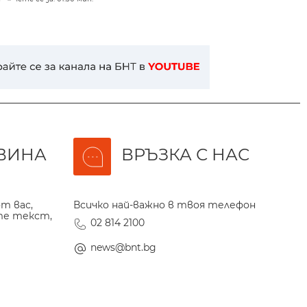
ВИНА
ВРЪЗКА С НАС
т вас,
Всичко най-важно в твоя телефон
те текст,
02 814 2100
news@bnt.bg