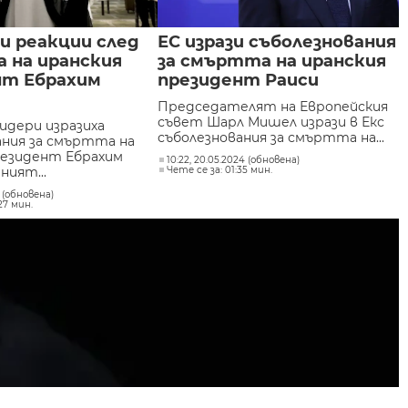
и реакции след
ЕС изрази съболезнования
 на иранския
за смъртта на иранския
нт Ебрахим
президент Раиси
Председателят на Европейския
съвет Шарл Мишел изрази в Екс
идери изразиха
съболезнования за смъртта на...
ания за смъртта на
резидент Ебрахим
10:22, 20.05.2024 (обновена)
ният...
Чете се за: 01:35 мин.
4 (обновена)
27 мин.