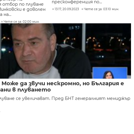
пресконференция по...
я отбор по плуване
инковски е доволен
13:17, 20.09.2023
Чете се за: 03:10 мин.
на...
Чете се за: 02:00 мин.
Може да звучи нескромно, но България е
ани в плуването
луване се увеличават. Пред БНТ генералният мениджър
.