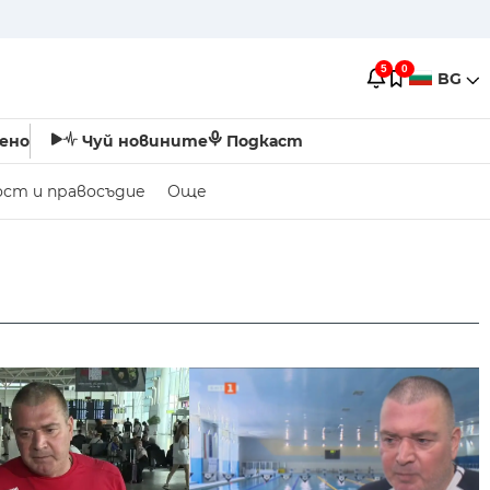
5
0
BG
ено
Чуй новините
Подкаст
ост и правосъдие
Още