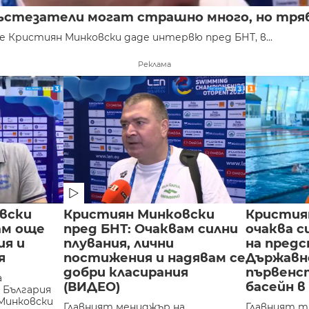
стезатели могат страшно много, но трябв
 Кристиян Минковски даде интервю пред БНТ, в...
Реклама
вски
Кристиян Минковски
Кристия
ам още
пред БНТ: Очаквам силни
очаква 
ия и
плувания, лични
на пред
я
постижения и надявам се
Държавн
добри класирания
първенс
а
(ВИДЕО)
басейн в
 България
Минковски
Главният мениджър на
Главният т