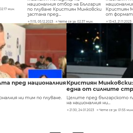
националния отбор на България
национални
по плуване Кристиян Минковски
Кристиян М
02:17 мин.
застана пред...
от формата 
11:15, 05.12.2023
Чете се за: 02:37 мин.
13:43, 21.11.2023
лта пред националния
Кристиян Минковски: 
една от силните стр
налния ни тим по плуване.
Целите пред българското п
на националния ни...
21:30, 24.01.2023
Чете се за: 01:55 мин