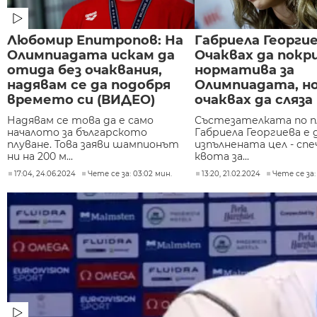
Любомир Епитропов: На
Габриела Георгие
Олимпиадата искам да
Очаквах да покр
отида без очаквания,
норматива за
надявам се да подобря
Олимпиадата, но
времето си (ВИДЕО)
очаквах да сляза 
Надявам се това да е само
Състезателката по п
началото за българското
Габриела Георгиева е
плуване. Това заяви шампионът
изпълнената цел - сп
ни на 200 м...
квота за...
17:04, 24.06.2024
Чете се за: 03:02 мин.
13:20, 21.02.2024
Чете се за: