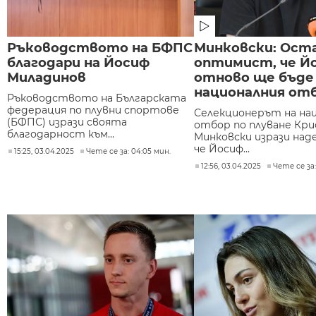
Ръководството на БФПС
Минковски: Ост
благодари на Йосиф
оптимист, че Й
Миладинов
отново ще бъде
националния от
Ръководството на Българската
федерация по плувни спортове
Селекционерът на на
(БФПС) изрази своята
отбор по плуване Кр
благодарност към...
Минковски изрази над
че Йосиф...
15:25, 03.04.2025
Чете се за: 04:05 мин.
12:56, 03.04.2025
Чете се за: