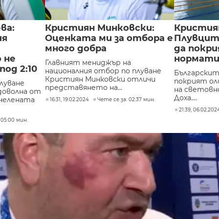
ва:
Кристиян Минковски:
Кристия
ия
Оценката ми за отбора е
Плувцит
много добра
да покр
 не
нормати
Главният мениджър на
под 2:10
националния отбор по плуване
Българскит
Кристиян Минковски отличи
покрият ол
луване
представянето на...
на световн
 доволна от
Доха....
ечелената
16:31, 19.02.2024
Чете се за: 02:37 мин.
21:39, 06.02.202
 05:00 мин.