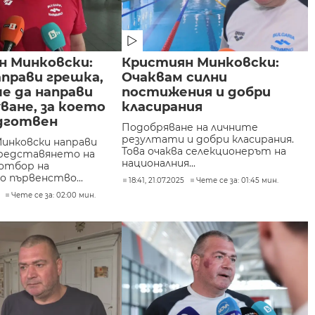
н Минковски:
Кристиян Минковски:
прави грешка,
Очаквам силни
е да направи
постижения и добри
ване, за което
класирания
дготвен
Подобряване на личните
резултати и добри класирания.
инковски направи
Това очаква селекционерът на
представянето на
националния...
 отбор на
 първенство...
18:41, 21.07.2025
Чете се за: 01:45 мин.
Чете се за: 02:00 мин.