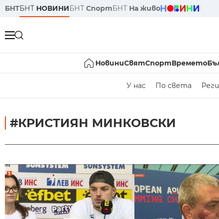
БНТ
БНТ
НОВИНИ
БНТ
Спорт
БНТ
На живо
Новини
Свят
Спорт
Времето
Бъ
У нас
По света
Реги
#КРИСТИЯН МИНКОВСКИ