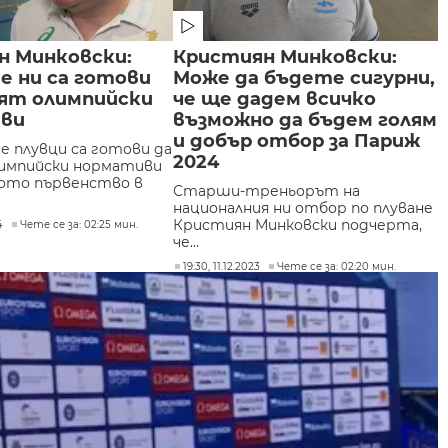
н Минковски:
Кристиян Минковски:
е ни са готови
Може да бъдете сигурни,
ият олимпийски
че ще дадем всичко
ви
възможно да бъдем голям
и добър отбор за Париж
е плувци са готови да
2024
импийски нормативи
ото първенство в
Старши-треньорът на
националния ни отбор по плуване
Кристиян Минковски подчерта,
4
Чете се за: 02:25 мин.
че...
19:30, 11.12.2023
Чете се за: 02:20 мин.