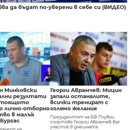
а да бъдат по-уверени в себе си (ВИДЕО)
н Минковски
Георги Аврамчев: Мицин
силни резултати
запали останалите,
стоящото
всички тренират с
о лично-отборно
голямо желание
тво в малък
Президентът на БФ Плувни
 Бургас
спортове Георги Аврамчев взе
участие в днешната
реньор на