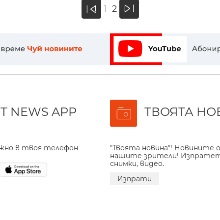
»
1
2
«
T NEWS APP
ТВОЯТА НО
ажно в твоя телефон
"Твоята новина"! Новините о
нашите зрители! Изпрате
снимки, видео.
Изпрати