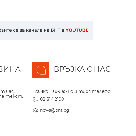
ВИНА
ВРЪЗКА С НАС
т вас,
Всичко най-важно в твоя телефон
те текст,
02 814 2100
news@bnt.bg