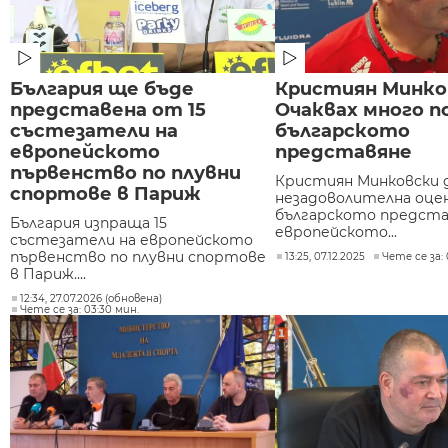
България ще бъде
Кристиян Минко
представена от 15
Очаквах много п
състезатели на
българското
европейското
представяне
първенство по плувни
Кристиян Минковски 
спортове в Париж
незадоволителна оцен
българското предста
България изпраща 15
европейското...
състезатели на европейското
първенство по плувни спортове
13:25, 07.12.2025
Чете се за: 
в Париж....
12:34, 27.07.2026 (обновена)
Чете се за: 03:30 мин.