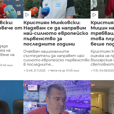
вски:
Кристиян Минковски:
Кристия
овече от
Надявам се да направим
Мицин на
най-силното европейско
трябваш
първенство за
това плу
последните години
беше по
даде
ка на
Очаквам националните
Кристиян М
вяне на
състезатели да направят най-
оценка на 
силното европейско първенство
българския
в последните...
световното
01:40 мин.
12:49, 21.11.2025
Чете се за: 01:05 мин.
11:51, 04.08.2025