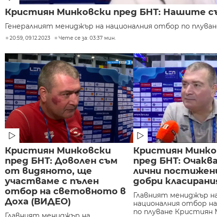
Кристиян Минковски пред БНТ: Нашите съ
Генералният мениджър на националния отбор по плуване
20:59, 09.12.2023
Чете се за: 03:37 мин.
Кристиян Минковски
Кристиян Минко
пред БНТ: Доволен съм
пред БНТ: Очакв
от видяното, ще
лични постижен
участваме с пълен
добри класирани
отбор на световното в
Главният мениджър н
Доха (ВИДЕО)
националния отбор на
по плуване Кристиян 
Главният мениджър на