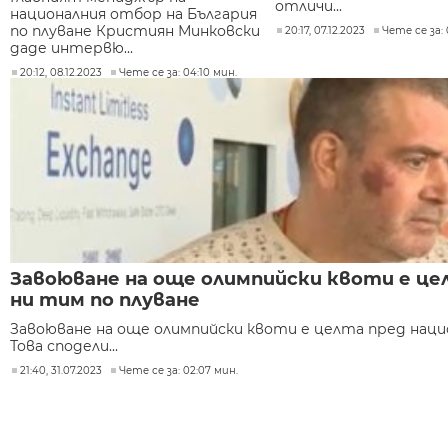
отличи...
националния отбор на България
по плуване Кристиян Минковски
20:17, 07.12.2023
Чете се за: 
даде интервю...
20:12, 08.12.2023
Чете се за: 04:10 мин.
Завоюване на още олимпийски квоти е це
ни тим по плуване
Завоюване на още олимпийски квоти е целта пред нацио
Това сподели...
21:40, 31.07.2023
Чете се за: 02:07 мин.