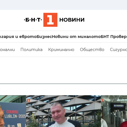
лгария и еврото
Бизнес
Новини от миналото
БНТ Провер
онални
Политика
Криминално
Общество
Сигурн