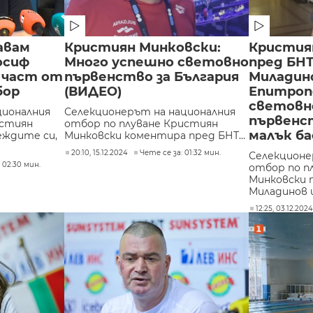
авам
Кристиян Минковски:
Кристия
осиф
Много успешно световно
пред БНТ
 част от
първенство за България
Миладин
бор
(ВИДЕО)
Епитроп
светов
ционалния
Селекционерът на националния
първенст
истиян
отбор по плуване Кристиян
малък ба
еждите си,
Минковски коментира пред БНТ...
20:10, 15.12.2024
Чете се за: 01:32 мин.
Селекционе
 02:30 мин.
отбор по п
Минковски п
Миладинов и.
12:25, 03.12.202