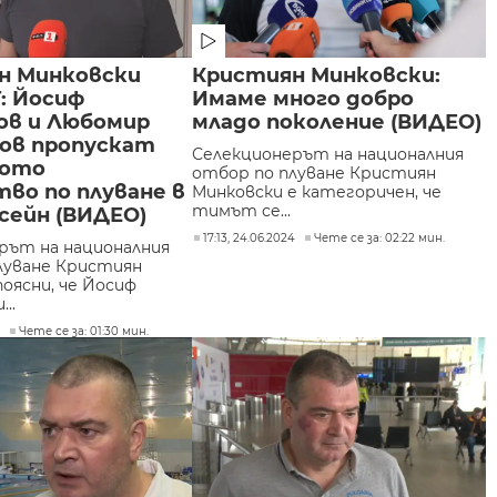
н Минковски
Кристиян Минковски:
: Йосиф
Имаме много добро
ов и Любомир
младо поколение (ВИДЕО)
ов пропускат
Селекционерът на националния
ното
отбор по плуване Кристиян
во по плуване в
Минковски е категоричен, че
тимът се...
сейн (ВИДЕО)
17:13, 24.06.2024
Чете се за: 02:22 мин.
рът на националния
луване Кристиян
оясни, че Йосиф
..
4
Чете се за: 01:30 мин.