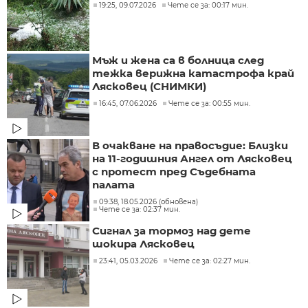
19:25, 09.07.2026
Чете се за: 00:17 мин.
Мъж и жена са в болница след
тежка верижна катастрофа край
Лясковец (СНИМКИ)
16:45, 07.06.2026
Чете се за: 00:55 мин.
В очакване на правосъдие: Близки
на 11-годишния Ангел от Лясковец
с протест пред Съдебната
палата
09:38, 18.05.2026 (обновена)
Чете се за: 02:37 мин.
Сигнал за тормоз над дете
шокира Лясковец
23:41, 05.03.2026
Чете се за: 02:27 мин.