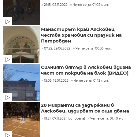
21:15, 02.11.2022
Чете се за: 01:02 мин.
Манастирът край Лясковец
чества храмовия си празник на
Петровден
07:22, 29.06.2022
Чете се за: 00:35 мин.
Силният вятър в Лясковец вдигна
част от покрива на блок (ВИДЕО)
15:05, 18.01.2022
Чете се за: 01:12 мин.
28 мигранти са задържани в
Лясковец, издирват се още двама
19:21, 07.11.2021 (обновена)
Чете се за: 01:40 мин.