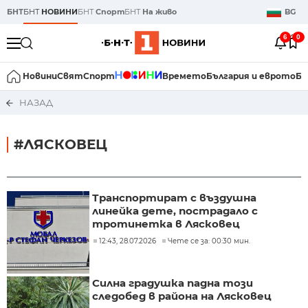
БНТ
БНТ
НОВИНИ
БНТ
Спорт
БНТ
На живо
BG
6
0
Новини
Свят
Спорт
Времето
България и еврото
Би
НАЗАД
#ЛЯСКОВЕЦ
Транспортират с въздушна
линейка дете, пострадало с
тротинетка в Лясковец
12:43, 28.07.2026
Чете се за: 00:30 мин.
Силна градушка падна този
следобед в района на Лясковец