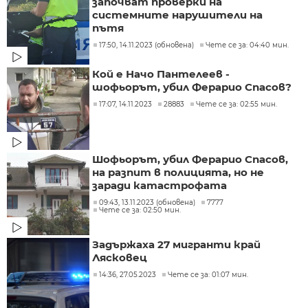
започват проверки на
системните нарушители на
пътя
17:50, 14.11.2023 (обновена)
Чете се за: 04:40 мин.
Кой е Начо Пантелеев -
шофьорът, убил Ферарио Спасов?
17:07, 14.11.2023
28883
Чете се за: 02:55 мин.
Шофьорът, убил Ферарио Спасов,
на разпит в полицията, но не
заради катастрофата
09:43, 13.11.2023 (обновена)
7777
Чете се за: 02:50 мин.
Задържаха 27 мигранти край
Лясковец
14:36, 27.05.2023
Чете се за: 01:07 мин.