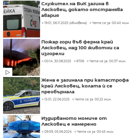
Служител на ВиК загина в
Лясковец, докато отстранява
авария
19:01, 06.11.2025 (обновена)
Чете се за: 00:40 мин.
Пожар гори във ферма край
Лясковец, над 100 животни са
изгорели
00:14, 30.08.2025
6706
Чете се за: 00:37 мин.
Жена е загинала при катастрофа
край Лясковец, колата ѝ се
преобърнала
15:01, 22.06.2025
Чете се за: 00:22 мин.
Издирваното момиче от
Лясковец е намерено
09:09, 05.06.2024
Чете се за: 00:45 мин.