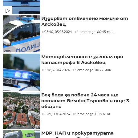
Издирват отвлечено момиче от
Лясковец
08:40, 05.06.2024
Чете се за: 00:45 мин.
Мотоциклетист е загинал при
катастрофа в Лясковец
19:18, 28.04.2024
Чете се за: 00:22 мин.
Без вода за повече 24 часа ще
останат Велико Търново и още 3
общини
16:19, 09.04.2024
Чете се за: 01:17 мин.
МВР, НАП и прокуратурата