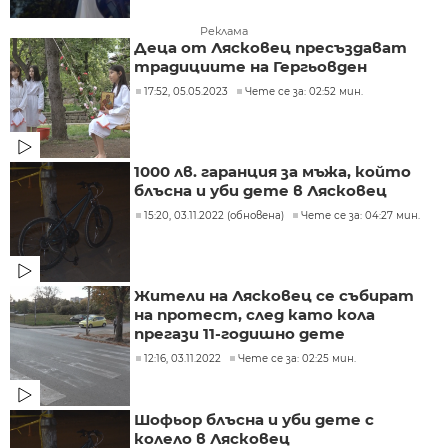
Реклама
Деца от Лясковец пресъздават
традициите на Гергьовден
17:52, 05.05.2023
Чете се за: 02:52 мин.
1000 лв. гаранция за мъжа, който
блъсна и уби дете в Лясковец
15:20, 03.11.2022 (обновена)
Чете се за: 04:27 мин.
Жители на Лясковец се събират
на протест, след като кола
прегази 11-годишно дете
12:16, 03.11.2022
Чете се за: 02:25 мин.
Шофьор блъсна и уби дете с
колело в Лясковец