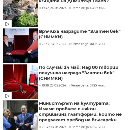
къщата на Димитър Талев?
19:42, 30.05.2024
Чете се за: 03:27 мин.
Връчиха наградите "Златен век"
(СНИМКИ)
22:37, 23.05.2024
Чете се за: 00:15 мин.
По случай 24 май: Над 80 творци
получиха награда "Златен век"
(СНИМКИ)
18:38, 23.05.2024
Чете се за: 01:25 мин.
Министърът на културата:
Имаме проблем с някои
стрийминг платформи, които не
предлагат превод на български
20:39, 14.05.2024
Чете се за: 01:32 мин.