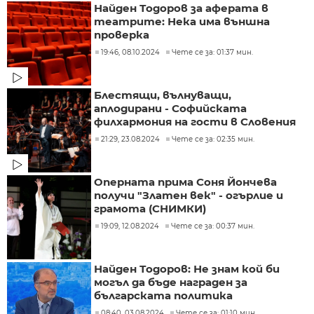
Найден Тодоров за аферата в
театрите: Нека има външна
проверка
19:46, 08.10.2024
Чете се за: 01:37 мин.
Блестящи, вълнуващи,
аплодирани - Софийската
филхармония на гости в Словения
21:29, 23.08.2024
Чете се за: 02:35 мин.
Оперната прима Соня Йончева
получи "Златен век" - огърлие и
грамота (СНИМКИ)
19:09, 12.08.2024
Чете се за: 00:37 мин.
Найден Тодоров: Не знам кой би
могъл да бъде награден за
българската политика
08:40, 03.08.2024
Чете се за: 01:10 мин.