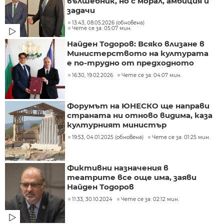
вълшебник, но с морал, амбиция и
задачи
13:43, 08.05.2026 (обновена)
Чете се за: 05:07 мин.
Найден Тодоров: Всяко влизане в
Министерството на културата
е по-трудно от предходното
16:30, 19.02.2026
Чете се за: 04:07 мин.
Форумът на ЮНЕСКО ще направи
страната ни отново видима, каза
културният министър
19:53, 04.01.2025 (обновена)
Чете се за: 01:25 мин.
Фиктивни назначения в
театрите все още има, заяви
Найден Тодоров
11:33, 30.10.2024
Чете се за: 02:12 мин.