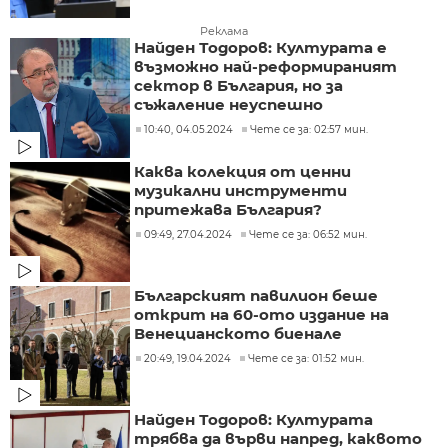
Реклама
Найден Тодоров: Културата е
възможно най-реформираният
сектор в България, но за
съжаление неуспешно
10:40, 04.05.2024
Чете се за: 02:57 мин.
Каква колекция от ценни
музикални инструменти
притежава България?
09:49, 27.04.2024
Чете се за: 06:52 мин.
Българският павилион беше
открит на 60-ото издание на
Венецианското биенале
20:49, 19.04.2024
Чете се за: 01:52 мин.
Найден Тодоров: Културата
трябва да върви напред, каквото