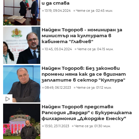
и да става
13:19, 09.04.2024
Чете се за: 02:45 мин.
Найден Тодоров - номиниран за
министър на културата в
кабинета "Главчев"
10:45, 05.04.2024
Чете се за: 04:15 мин.
Найден Тодоров: Без законови
промени няма как да се вдигнат
заплатите в сектор "Култура"
08:49, 06.12.2023
Чете се за: 01:12 мин.
Найден Тодоров представя
Рапсодия „Вардар“ с Букурещката
филхармония „Джордже Енеску“
13:50, 23.11.2023
Чете се за: 01:30 мин.