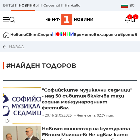
БНТ
БНТ
НОВИНИ
БНТ
Спорт
БНТ
На живо
BG
6
0
Новини
Свят
Спорт
Времето
България и еврото
Би
НАЗАД
#НАЙДЕН ТОДОРОВ
"Софийските музикални седмици"
- над 50 събития включва тази
година международният
фестивал
20:46, 21.05.2026
Чете се за: 02:37 мин.
Новият министър на културата
Евтим Милошев: Не идвам като