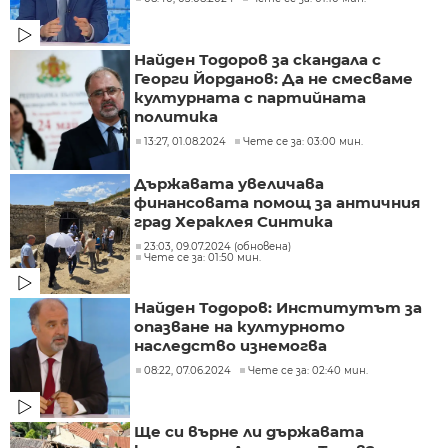
Найден Тодоров за скандала с
Георги Йорданов: Да не смесваме
културната с партийната
политика
13:27, 01.08.2024
Чете се за: 03:00 мин.
Държавата увеличава
финансовата помощ за античния
град Хераклея Синтика
23:03, 09.07.2024 (обновена)
Чете се за: 01:50 мин.
Найден Тодоров: Институтът за
опазване на културното
наследство изнемогва
08:22, 07.06.2024
Чете се за: 02:40 мин.
Ще си върне ли държавата