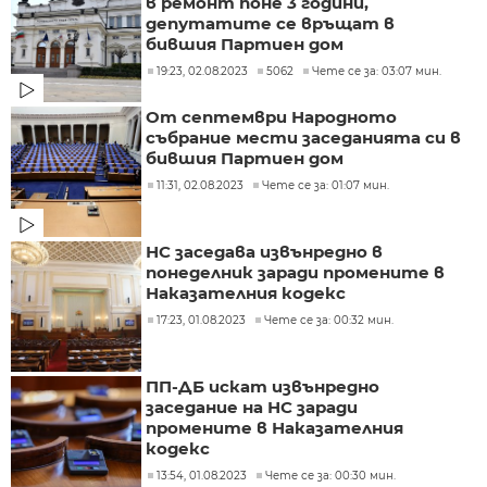
в ремонт поне 3 години,
депутатите се връщат в
бившия Партиен дом
19:23, 02.08.2023
5062
Чете се за: 03:07 мин.
От септември Народното
събрание мести заседанията си в
бившия Партиен дом
11:31, 02.08.2023
Чете се за: 01:07 мин.
НС заседава извънредно в
понеделник заради промените в
Наказателния кодекс
17:23, 01.08.2023
Чете се за: 00:32 мин.
ПП-ДБ искат извънредно
заседание на НС заради
промените в Наказателния
кодекс
13:54, 01.08.2023
Чете се за: 00:30 мин.