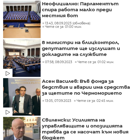
Неофициално: Парламентът
спира работа малко преди
местния вот
13:43, 08.09.2023 (обновена)
Чете се за: 01:00 мин.
8 министри на блицконтрол,
депутатите ще изслушат и
докладите на службите
07:58, 08.09.2023
Чете се за: 01:02 мин.
Асен Василев: Във фонда за
бедствия и аварии има средства
за щетите по Черноморието
13:05, 07.09.2023
Чете се за: 02:45 мин.
Свиленски: Усилията на
управляващите и опозицията
трябва да се насочат към новия
бюджет