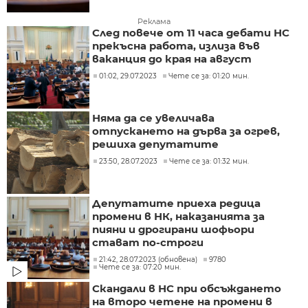
Реклама
След повече от 11 часа дебати НС
прекъсна работа, излиза във
ваканция до края на август
01:02, 29.07.2023
Чете се за: 01:20 мин.
Няма да се увеличава
отпускането на дърва за огрев,
решиха депутатите
23:50, 28.07.2023
Чете се за: 01:32 мин.
Депутатите приеха редица
промени в НК, наказанията за
пияни и дрогирани шофьори
стават по-строги
21:42, 28.07.2023 (обновена)
9780
Чете се за: 07:20 мин.
Скандали в НС при обсъждането
на второ четене на промени в