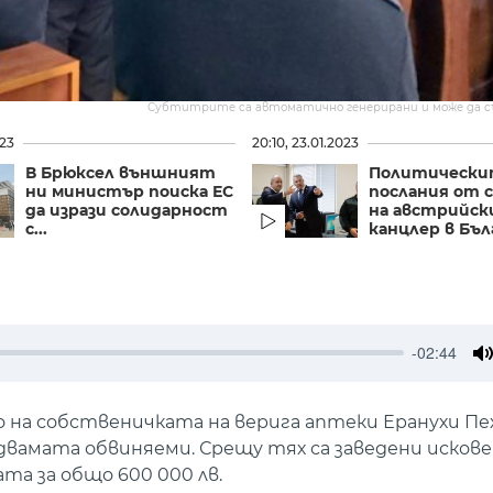
Субтитрите са автоматично генерирани и може да 
023
20:10, 23.01.2023
В Брюксел външният
Политически
ни министър поиска ЕС
послания от
да изрази солидарност
на австрийск
с...
канцлер в Бъл
-02:44
M
 на собственичката на верига аптеки Еранухи Пе
двамата обвиняеми. Срещу тях са заведени искове
а за общо 600 000 лв.