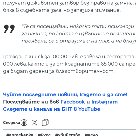
получат доживотен затвор без право на замяна,
бяха в съдебната зала, но запазиха мълчание.
"Те са посещавали няколко пъти психолози 
за начина, по който е извършено деяниет
проявена, се е отразила и на тях, и на бл
Граждански иск за 100 000 лв. е завела и сестра
000 лева, както и за откраднатите 65 000 са пр
да бъдат дарени за благотворителност.
Чуйте последните новини, където и да сте!
Последвайте ни във
Facebook
и
Instagram
Следете и канала на БНТ в YouTube
Сподели
#аптекарка
#Русе
#убийство
#дело