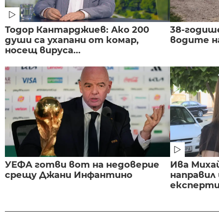
Тодор Кантарджиев: Ако 200
38-годиш
души са ухапани от комар,
водите н
носещ вируса...
УЕФА готви вот на недоверие
Ива Миха
срещу Джани Инфантино
направил
експертиз