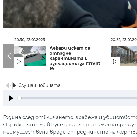
20:30, 23.01.2023
20:22, 23.01.2
Лекари искат да
отпадне
карантината и
изолацията за COVID-
19
Слушай новината
Play
Година след отвличането, грабежа и убийството
Окръжният съд в Русе даде ход на делото срещу 
неимуществени вреди от роднините на жертват