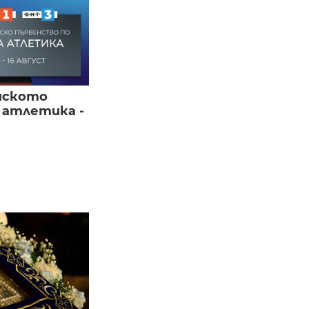
йското
 атлетика -