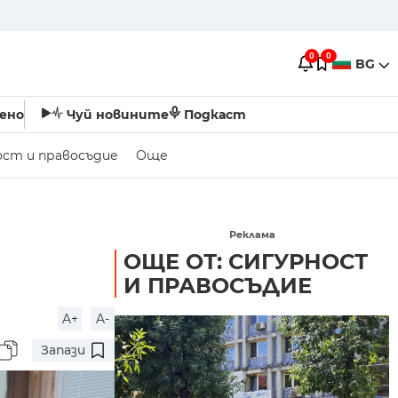
0
0
BG
ено
Чуй новините
Подкаст
ост и правосъдие
Още
Реклама
ОЩЕ ОТ: СИГУРНОСТ
И ПРАВОСЪДИЕ
A+
A-
Запази