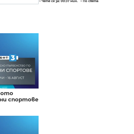
Чете се за: 00:37 мин.
По света
кото
вни спортове