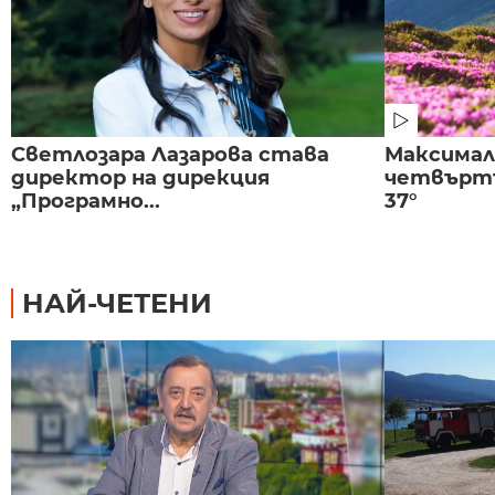
Светлозара Лазарова става
Максима
директор на дирекция
четвъртъ
„Програмно...
37°
НАЙ-ЧЕТЕНИ