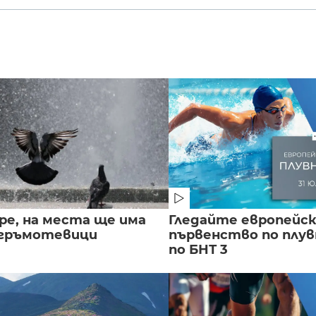
ре, на места ще има
Гледайте европейс
 гръмотевици
първенство по плу
по БНТ 3