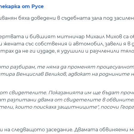
текарка от Русе
анян бяха доведени в съдебната зала под засилена
жертвата и бившият митничар Михаил Михов са о
и жената със собствения ѝ автомобил, завели я в д
страх да не ги издаде, я удушили и разчленили тял
ото разбирам, те няма да променят процесуалнот
нтира Венцислав Великов, адвокат на роднините н
 от свидетелите. Показанията им ще бъдат проч
дат разпитани двама от свидетелите в обвините
тели, които поискаха защитниците", посочи Геор
 на следващото заседание. Двамата обвиняеми м