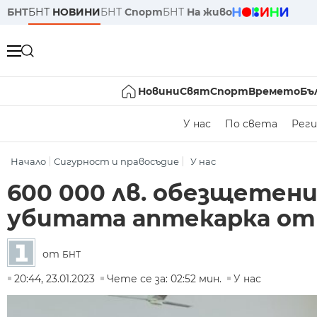
БНТ
БНТ
НОВИНИ
БНТ
Спорт
БНТ
На живо
Новини
Свят
Спорт
Времето
Бъ
У нас
По света
Реги
Начало
Сигурност и правосъдие
У нас
600 000 лв. обезщетен
убитата аптекарка от
от
БНТ
20:44, 23.01.2023
Чете се за: 02:52 мин.
У нас