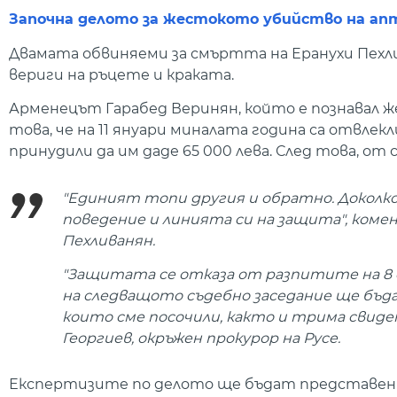
Започна делото за жестокото убийство на ап
Двамата обвиняеми за смъртта на Еранухи Пехлив
вериги на ръцете и краката.
Арменецът Гарабед Веринян, който е познавал 
това, че на 11 януари миналата година са отвлекл
принудили да им даде 65 000 лева. След това, от 
"Единият топи другия и обратно. Доколк
поведение и линията си на защита", коме
Пехливанян.
"Защитата се отказа от разпитите на 8
на следващото съдебно заседание ще бъ
които сме посочили, както и трима свиде
Георгиев, окръжен прокурор на Русе.
Експертизите по делото ще бъдат представени