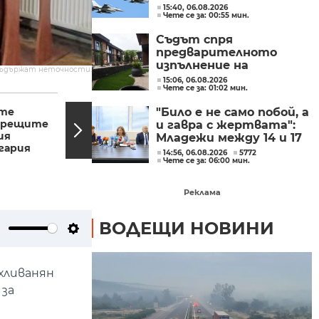
изпълнение на
15:40, 06.08.2026
Чете се за: 00:55 мин.
съвместни мисии по
охрана на въздушното
Съдът спря
пространство
предварителното
изпълнение на
съдържат неточности.
заповедите за събаряне
15:06, 06.08.2026
Чете се за: 01:02 мин.
на сградите в Баба
18:44, 23.01.2023
18:26,
Алино
те
Росен Желязков: Не се
"Било е не само побой, а
 срещите
очертава промяна в
и гавра с жертвата":
ия
резултатите, които
Младежи между 14 и 17
гария
биха се...
г. са пребили до смърт
14:56, 06.08.2026
5772
Чете се за: 06:00 мин.
мъж в Пловдив
Реклама
ВОДЕЩИ НОВИНИ
ute
Settings
хливанян
 за