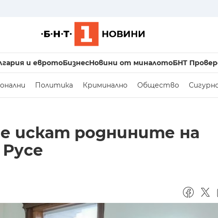
лгария и еврото
Бизнес
Новини от миналото
БНТ Провер
онални
Политика
Криминално
Общество
Сигурн
ие искат роднините на
 Русе