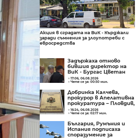
Акция в сградата на ВиК - Кърджали
заради съмнения за злоупотреби с
евросредства
Задържаха отново
бившия директор на
ВиК - Бургас Цветан
Мирчев
17:06, 06.08.2026
Чете се за: 00:50 мин.
Добринка Калчева,
прокурор в Апелативна
прокуратура – Пловдив,
е предложена за член на
16:24, 06.08.2026
Чете се за: 02:17 мин.
ВСС
България, Румъния и
Испания подписаха
споразумение за