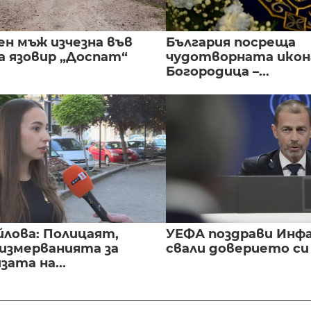
ен мъж изчезна във
България посреща
а язовир „Доспат“
чудотворната икон
Богородица –...
йлова: Полицаят,
УЕФА поздрави Инфа
 измерванията за
свали доверието с
ата на...