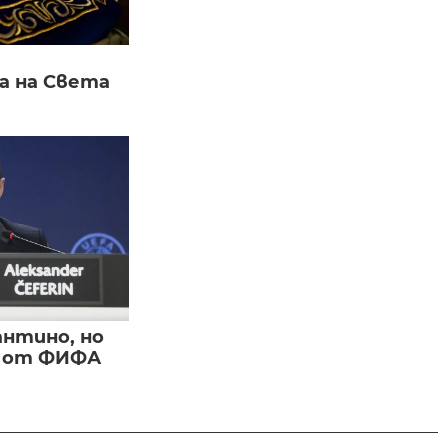
а на Света
нтино, но
и от ФИФА