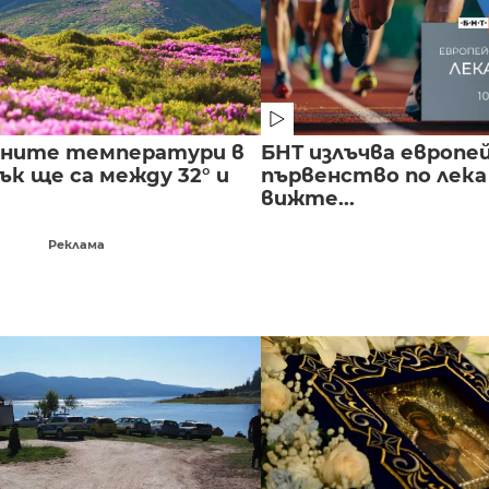
лните температури в
БНТ излъчва европе
к ще са между 32° и
първенство по лека
вижте...
Реклама