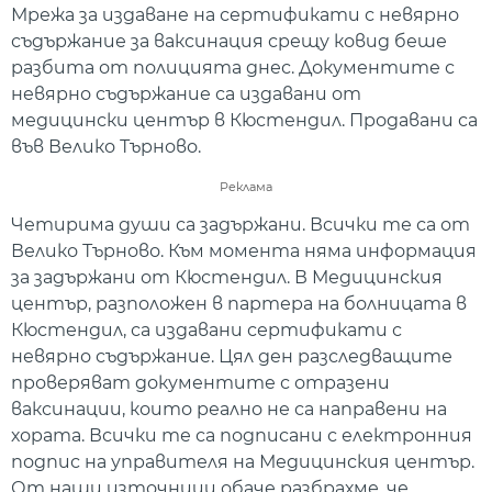
Мрежа за издаване на сертификати с невярно
съдържание за ваксинация срещу ковид беше
разбита от полицията днес. Документите с
невярно съдържание са издавани от
медицински център в Кюстендил. Продавани са
във Велико Търново.
Реклама
Четирима души са задържани. Всички те са от
Велико Търново. Към момента няма информация
за задържани от Кюстендил. В Медицинския
център, разположен в партера на болницата в
Кюстендил, са издавани сертификати с
невярно съдържание. Цял ден разследващите
проверяват документите с отразени
ваксинации, които реално не са направени на
хората. Всички те са подписани с електронния
подпис на управителя на Медицинския център.
От наши източници обаче разбрахме, че