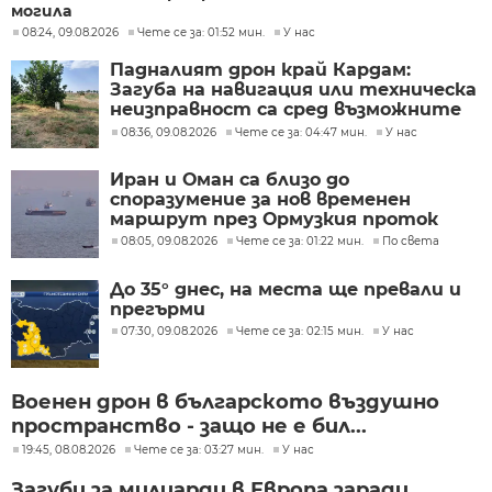
могила
08:24, 09.08.2026
Чете се за: 01:52 мин.
У нас
Падналият дрон край Кардам:
Загуба на навигация или техническа
неизправност са сред възможните
причини
08:36, 09.08.2026
Чете се за: 04:47 мин.
У нас
Иран и Оман са близо до
споразумение за нов временен
маршрут през Ормузкия проток
08:05, 09.08.2026
Чете се за: 01:22 мин.
По света
До 35° днес, на места ще превали и
прегърми
07:30, 09.08.2026
Чете се за: 02:15 мин.
У нас
Военен дрон в българското въздушно
пространство - защо не е бил...
19:45, 08.08.2026
Чете се за: 03:27 мин.
У нас
Загуби за милиарди в Европа заради