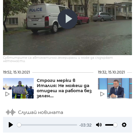
Субтитрите са автоматично генерирани и може да съдържат
неточности.
19:52, 15.10.2021
19:32, 15.10.2021
Строги мерки в
Италия: Не можеш да
отидеш на работа без
зелен...
Слушай новината
-03:32
Play
Mute
Setti