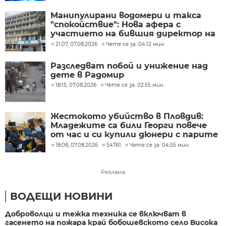
Манипулирани водомери и такса
"спокойствие": Нова афера с
участието на бившия директор на
"ВиК - Бургас"
21:07, 07.08.2026
Чете се за: 04:12 мин.
Разследват побой и унижение над
дете в Радомир
18:15, 07.08.2026
Чете се за: 02:55 мин.
Жестокото убийство в Пловдив:
Младежите са били Георги повече
от час и си купили дюнери с парите
му
18:08, 07.08.2026
54761
Чете се за: 04:55 мин.
Реклама
ВОДЕЩИ НОВИНИ
Доброволци и тежка техника се включват в
гасенето на пожара край бобошевското село Висока