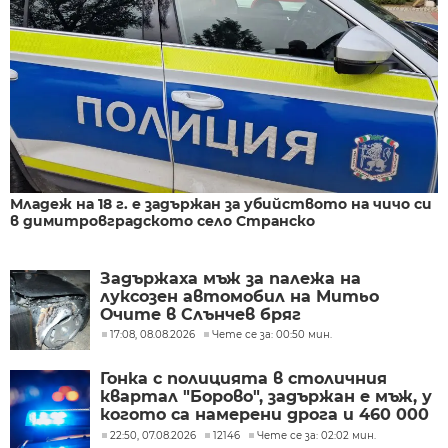
Младеж на 18 г. е задържан за убийството на чичо си
в димитровградското село Странско
Задържаха мъж за палежа на
луксозен автомобил на Митьо
Очите в Слънчев бряг
17:08, 08.08.2026
Чете се за: 00:50 мин.
Гонка с полицията в столичния
квартал "Борово", задържан е мъж, у
когото са намерени дрога и 460 000
евро
22:50, 07.08.2026
12146
Чете се за: 02:02 мин.