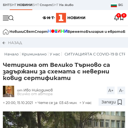
БНТ
БНТ
НОВИНИ
БНТ
Спорт
БНТ
На живо
BG
0
0
Новини
Свят
Спорт
Времето
България и еврото
Би
НАЗАД
Начало
Криминално
У нас
СИТУАЦИЯТА С COVID-19 В СТ
Четирима от Велико Търново са
задържани за схемата с неверни
ковид сертификати
Иво Никодимов
A+
A-
от
Всичко от автора
Запази
20:00, 15.10.2021
Чете се за: 03:45 мин.
У нас