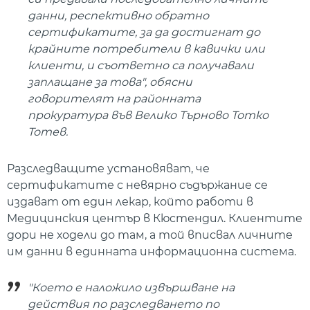
данни, респективно обратно
сертификатите, за да достигнат до
крайните потребители в кавички или
клиенти, и съответно са получавали
заплащане за това", обясни
говорителят на районната
прокуратура във Велико Търново Тотко
Тотев.
Разследващите установяват, че
сертификатите с невярно съдържание се
издават от един лекар, който работи в
Медицинския център в Кюстендил. Клиентите
дори не ходели до там, а той вписвал личните
им данни в единната информационна система.
"Което е наложило извършване на
действия по разследването по