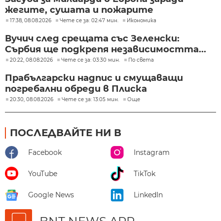
жегите, сушата и пожарите
17:38, 08.08.2026
Чете се за: 02:47 мин.
Икономика
Вучич след срещата със Зеленски:
Сърбия ще подкрепя независимостта...
20:22, 08.08.2026
Чете се за: 03:30 мин.
По света
Прабългарски надпис и смущаващи
погребални обреди в Плиска
20:30, 08.08.2026
Чете се за: 13:05 мин.
Още
ПОСЛЕДВАЙТЕ НИ В
Facebook
Instagram
YouTube
TikTok
Google News
LinkedIn