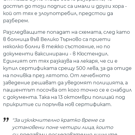
достъп до този подпис са имали и други хора -
кой от тях е злоупотребил, предстои да
разберем.
Разследващите попадат на схемата, след като
в болница във Велико Търново са приети
няколко болни в тежко състояние, но по
документи ваксинирани - в Кюстендил.
Единият от тях разказва на лекаря, че си е
купил сертификата срещу 500 лева, за да отиде
на почивка през лятото. От лечебното
заведение решават да уведомят полицията, а
пациентът посочва от кого точно се е снабдил
с документа. Така на 13 октомври полицай под
прикритие си поръчва нов сертификат.
"За изключително кратко време са
установени поне четири лица, които
си предавали последователно личните