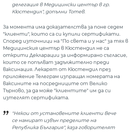
делегация в Медицински център в гр.
Кюстендил", допълни Тотев.
За момента има доказателства за поне седем
"клиенти", които са си купили сертификати.
Според източници на "По света и у нас" за тях в
Медицинския център в Кюстендил не са
открити Декларации за информирано съгласие,
които се попълват задължително преди
ваксинация. Лекарят от Кюстендил през
приложение Телеграм изпращал номерата на
ваксините на посредниците от Велико
Търново, за да може "клиентите" им да си
изтеглят сертификата.
"Някои от установените клиенти вече
се намират извън пределите на
Република България", каза говорителят