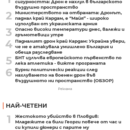
сигурността: Дрон е нахлул в българското
въздушно пространство
2
Министерството на отбраната: Дронът,
паднал край Кардам, е “Майя” - широко
използван от украинската армия
3
Опасно високи температури днес, валежи и
гръмотевици утре
4
Падналият дрон край Кардам: Украйна увери,
че не е атакувала умишлено България и
обеща разследване
5
БНТ излъчва европейското първенство по
лека атлетика - вижте програмата
6
Бурни политически реакции след
нахлуването на военен дрон във
въздушното ни пространство (ОБЗОР)
Реклама
НАЙ-ЧЕТЕНИ
1
Жестокото убийство в Пловдив:
Младежите са били Георги повече от час и
си купили дюнери с парите му