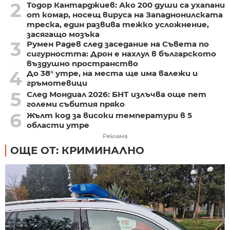
2
Тодор Кантарджиев: Ако 200 души са ухапани
от комар, носещ вируса на Западнонилската
треска, един развива тежко усложнение,
засягащо мозъка
3
Румен Радев след заседание на Съвета по
сигурността: Дрон е нахлул в българското
въздушно пространство
4
До 38° утре, на места ще има валежи и
гръмотевици
5
След Мондиал 2026: БНТ излъчва още пет
големи събития пряко
6
Жълт код за високи температури в 5
области утре
Реклама
ОЩЕ ОТ: КРИМИНАЛНО