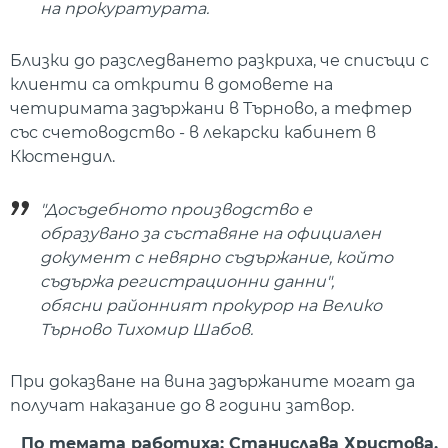
на прокуратурата.
Близки до разследването разкриха, че списъци с
клиенти са открити в домовете на
четиримата задържани в Търново, а тефтер
със счетоводство - в лекарски кабинет в
Кюстендил.
"Досъдебното производство е
образувано за съставяне на официален
документ с невярно съдържание, който
съдържа регистрационни данни",
обясни районният прокурор на Велико
Търново Тихомир Шабов.
При доказване на вина задържаните могат да
получат наказание до 8 години затвор.
По темата работиха: Станислава Христова,