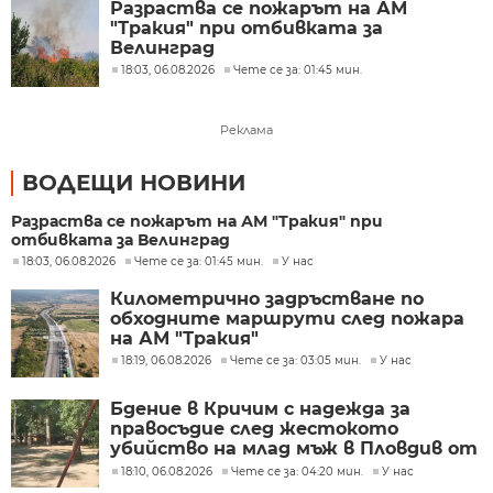
Разраства се пожарът на АМ
"Тракия" при отбивката за
Велинград
18:03, 06.08.2026
Чете се за: 01:45 мин.
Реклама
ВОДЕЩИ НОВИНИ
Разраства се пожарът на АМ "Тракия" при
отбивката за Велинград
18:03, 06.08.2026
Чете се за: 01:45 мин.
У нас
Километрично задръстване по
обходните маршрути след пожара
на АМ "Тракия"
18:19, 06.08.2026
Чете се за: 03:05 мин.
У нас
Бдение в Кричим с надежда за
правосъдие след жестокото
убийство на млад мъж в Пловдив от
тийнейджъри
18:10, 06.08.2026
Чете се за: 04:20 мин.
У нас