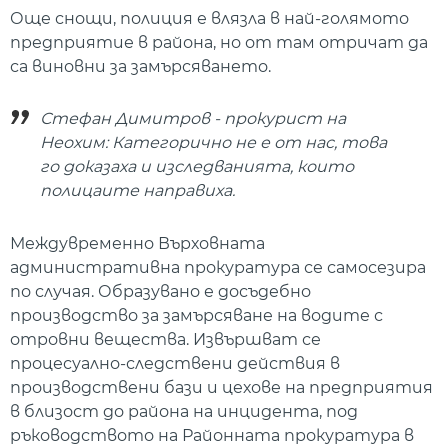
Още снощи, полиция е влязла в най-голямото
предприятие в района, но от там отричат да
са виновни за замърсяването.
Стефан Димитров - прокурист на
Неохим: Категорично не е от нас, това
го доказаха и изследванията, които
полицаите направиха.
Междувременно Върховната
административна прокуратура се самосезира
по случая. Образувано е досъдебно
производство за замърсяване на водите с
отровни вещества. Извършват се
процесуално-следствени действия в
производствени бази и цехове на предприятия
в близост до района на инцидента, под
ръководството на Районната прокуратура в