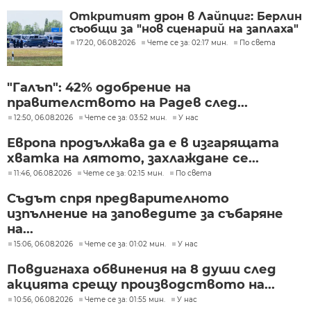
Откритият дрон в Лайпциг: Берлин
съобщи за "нов сценарий на заплаха"
17:20, 06.08.2026
Чете се за: 02:17 мин.
По света
"Галъп": 42% одобрение на
правителството на Радев след...
12:50, 06.08.2026
Чете се за: 03:52 мин.
У нас
Европа продължава да е в изгарящата
хватка на лятото, захлаждане се...
11:46, 06.08.2026
Чете се за: 02:15 мин.
По света
Съдът спря предварителното
изпълнение на заповедите за събаряне
на...
15:06, 06.08.2026
Чете се за: 01:02 мин.
У нас
Повдигнаха обвинения на 8 души след
акцията срещу производството на...
10:56, 06.08.2026
Чете се за: 01:55 мин.
У нас