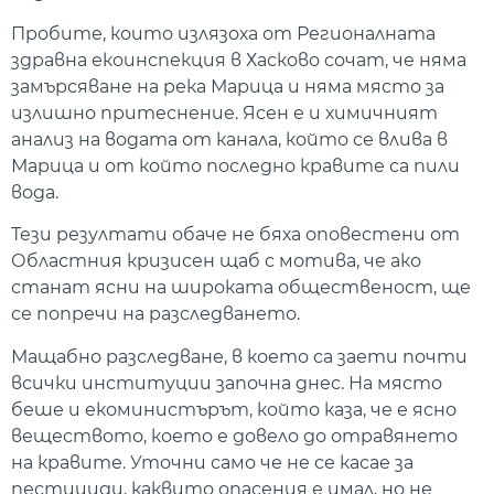
Пробите, които излязоха от Регионалната
здравна екоинспекция в Хасково сочат, че няма
замърсяване на река Марица и няма място за
излишно притеснение. Ясен е и химичният
анализ на водата от канала, който се влива в
Марица и от който последно кравите са пили
вода.
Тези резултати обаче не бяха оповестени от
Областния кризисен щаб с мотива, че ако
станат ясни на широката общественост, ще
се попречи на разследването.
Мащабно разследване, в което са заети почти
всички институции започна днес. На място
беше и екоминистърът, който каза, че е ясно
веществото, което е довело до отравянето
на кравите. Уточни само че не се касае за
пестициди, каквито опасения е имал, но не