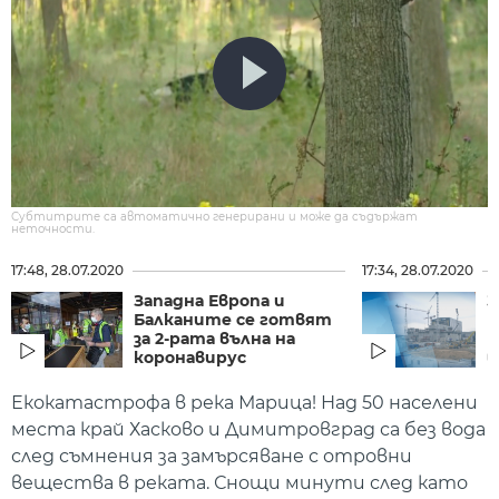
Субтитрите са автоматично генерирани и може да съдържат
неточности.
17:48, 28.07.2020
17:34, 28.07.2020
Западна Европа и
З
Балканите се готвят
н
за 2-рата вълна на
т
коронавирус
в
Екокатастрофа в река Марица! Над 50 населени
места край Хасково и Димитровград са без вода
след съмнения за замърсяване с отровни
вещества в реката. Снощи минути след като