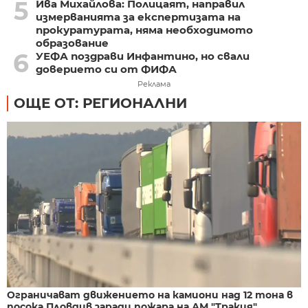
5
Ива Михайлова: Полицаят, направил
измерванията за експертизата на
прокуратурата, няма необходимото
образование
6
УЕФА поздрави Инфантино, но свали
доверието си от ФИФА
Реклама
ОЩЕ ОТ: РЕГИОНАЛНИ
Ограничават движението на камиони над 12 тона в
посока Пловдив заради пожара на АМ "Тракия"