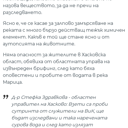
назова веществото, за да не пречи на
разследването.
Ясно е, че се касае за залпово замърсяване на
реката с много бързо действащ тежък химичен
елемент. Какъв е той ще стане ясно и от
аутопсията на животните.
Няма опасност за жителите в Хасковска
област, обявиха от областната управа на
извънреден брифинг, след като бяха
оповестени и пробите от водата в река
Марица.
Д-р Стефка Здравкова - областен
управител на Хасково: Взети са проби
сутринта от служители на ВиК, ще
бъдат изследвани и така наречената
сурова вода и след като излязат