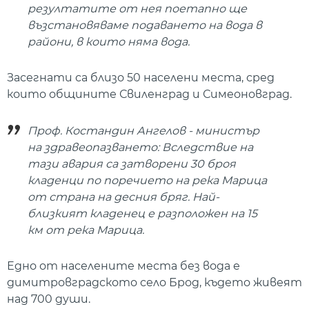
резултатите от нея поетапно ще
възстановяваме подаването на вода в
райони, в които няма вода.
Засегнати са близо 50 населени места, сред
които общините Свиленград и Симеоновград.
Проф. Костандин Ангелов - министър
на здравеопазването: Вследствие на
тази авария са затворени 30 броя
кладенци по поречието на река Марица
от страна на десния бряг. Най-
близкият кладенец е разположен на 15
км от река Марица.
Едно от населените места без вода е
димитровградското село Брод, където живеят
над 700 души.