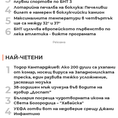
плувни спортове по БНТ 3
4
Лотарийна печалба на боклука: Печеливш
билет е намерен в боклукчийски камион
5
Максималните температури в четвъртък
ще са между 32° и 37°
6
БНТ излъчва европейското първенство по
лека атлетика - вижте програмата
Реклама
НАЙ-ЧЕТЕНИ
1
Тодор Кантарджиев: Ако 200 души са ухапани
от комар, носещ вируса на Западнонилската
треска, един развива тежко усложнение,
засягащо мозъка
2
38-годишен мъж изчезна във водите на
язовир „Доспат“
3
България посреща чудотворната икона на
Света Богородица – "Хавайска"
4
УЕФА готви вот на недоверие срещу Джани
Инфантино