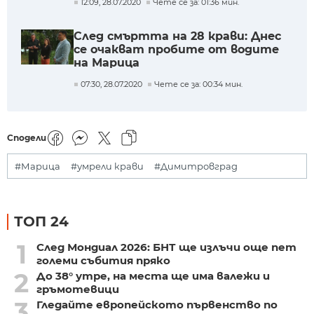
12:09, 28.07.2020
Чете се за: 01:36 мин.
След смъртта на 28 крави: Днес
се очакват пробите от водите
на Марица
07:30, 28.07.2020
Чете се за: 00:34 мин.
Сподели
#Марица
#умрели крави
#Димитровград
ТОП 24
1
След Мондиал 2026: БНТ ще излъчи още пет
големи събития пряко
2
До 38° утре, на места ще има валежи и
гръмотевици
3
Гледайте европейското първенство по