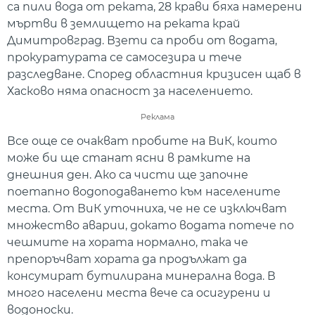
са пили вода от реката, 28 крави бяха намерени
мъртви в землището на реката край
Димитровград. Взети са проби от водата,
прокуратурата се самосезира и тече
разследване. Според областния кризисен щаб в
Хасково няма опасност за населението.
Реклама
Все още се очакват пробите на ВиК, които
може би ще станат ясни в рамките на
днешния ден. Ако са чисти ще започне
поетапно водоподаването към населените
места. От ВиК уточниха, че не се изключват
множество аварии, докато водата потече по
чешмите на хората нормално, така че
препоръчват хората да продължат да
консумират бутилирана минерална вода. В
много населени места вече са осигурени и
водоноски.