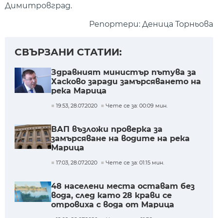
Димитровград.
Репортери: Деница Торньова
СВЪРЗАНИ СТАТИИ:
Здравният министър пътува за
Хасково заради замърсяването на
река Марица
19:53, 28.07.2020
Чете се за: 00:09 мин.
ВАП възложи проверка за
замърсяване на водите на река
Марица
17:03, 28.07.2020
Чете се за: 01:15 мин.
48 населени места остават без
вода, след като 28 крави се
отровиха с вода от Марица