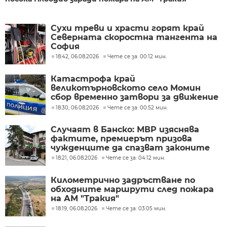
Сухи треви и храсти горят край
Северната скоростна тангента на
София
18:42, 06.08.2026
Чете се за: 00:12 мин.
Катастрофа край
великотърновското село Момин
сбор временно затвори за движение
главния път София – Варна
18:30, 06.08.2026
Чете се за: 00:52 мин.
Случаят в Банско: МВР изяснява
фактите, премиерът призова
чужденците да спазват законите
18:21, 06.08.2026
Чете се за: 04:12 мин.
Километрично задръстване по
обходните маршрути след пожара
на АМ "Тракия"
18:19, 06.08.2026
Чете се за: 03:05 мин.