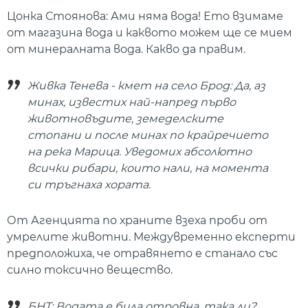
Цонка Стоянова: Ами няма вода! Ето взимаме
от магазина вода и каквото можем ще се мием
от минералната вода. Какво да правим.
Живка Тенева - кмет на село Брод: Да, аз
минах, известих най-напред първо
животновъдите, земеделските
стопани и после минах по крайречието
на река Марица. Уведомих абсолютно
всички рибари, които нали, на момента
си тръгнаха хората.
От Агенцията по храните взеха проби от
умрелите животни. Междувременно експерти
предположиха, че отравянето е станало със
силно токсично вещество.
БНТ: Водата е била отровна, така ли?