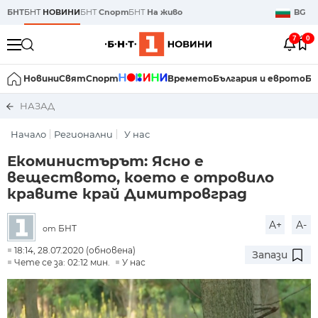
БНТ
БНТ
НОВИНИ
БНТ
Спорт
БНТ
На живо
BG
7
0
Новини
Свят
Спорт
Времето
България и еврото
Би
НАЗАД
Начало
Регионални
У нас
Екоминистърът: Ясно е
веществото, което е отровило
кравите край Димитровград
A+
A-
БНТ
от
18:14, 28.07.2020 (обновена)
Запази
Чете се за: 02:12 мин.
У нас