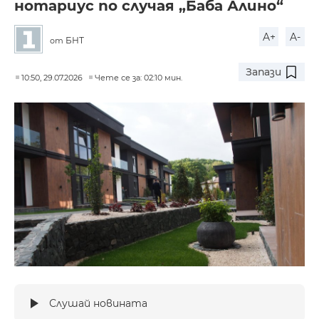
нотариус по случая „Баба Алино“
A+
A-
БНТ
от
Запази
10:50, 29.07.2026
Чете се за: 02:10 мин.
Слушай новината