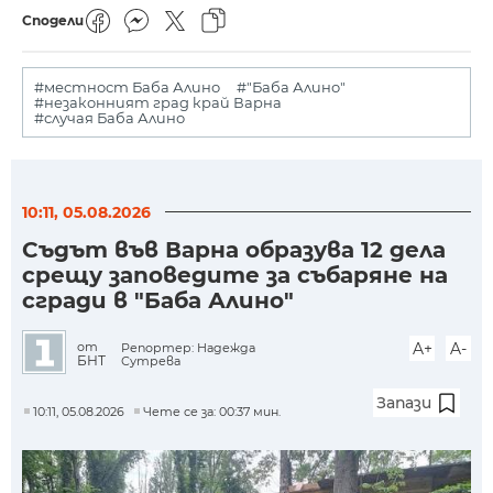
Сподели
#местност Баба Алино
#"Баба Алино"
#незаконният град край Варна
#случая Баба Алино
10:11, 05.08.2026
Съдът във Варна образува 12 дела
срещу заповедите за събаряне на
сгради в "Баба Алино"
A+
A-
от
Репортер: Надежда
БНТ
Сутрева
Запази
10:11, 05.08.2026
Чете се за: 00:37 мин.