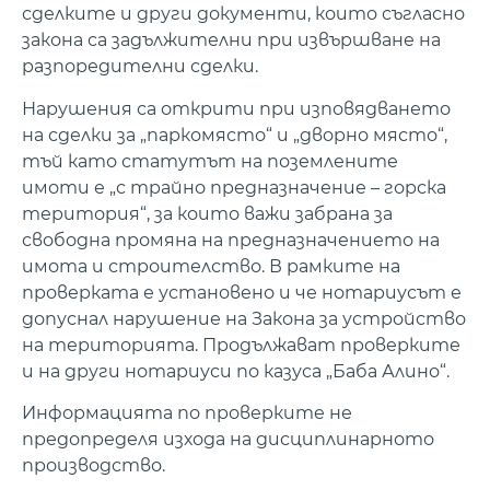
сделките и други документи, които съгласно
закона са задължителни при извършване на
разпоредителни сделки.
Нарушения са открити при изповядването
на сделки за „паркомясто“ и „дворно място“,
тъй като статутът на поземлените
имоти е „с трайно предназначение – горска
територия“, за които важи забрана за
свободна промяна на предназначението на
имота и строителство. В рамките на
проверката е установено и че нотариусът е
допуснал нарушение на Закона за устройство
на територията. Продължават проверките
и на други нотариуси по казуса „Баба Алино“.
Информацията по проверките не
предопределя изхода на дисциплинарното
производство.