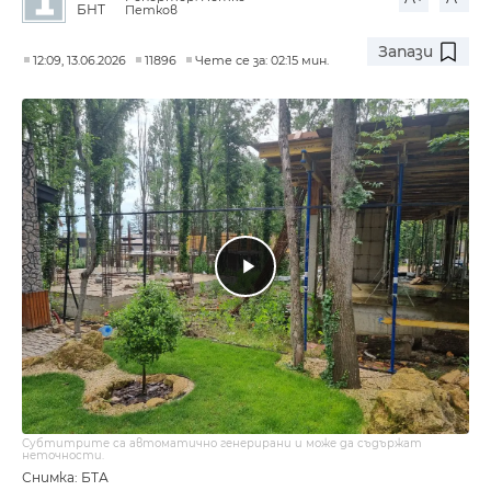
БНТ
Петков
Запази
12:09, 13.06.2026
11896
Чете се за: 02:15 мин.
Субтитрите са автоматично генерирани и може да съдържат
неточности.
Снимка: БТА