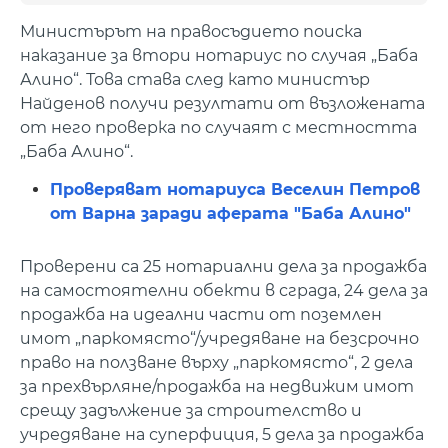
Министърът на правосъдието поиска
наказание за втори нотариус по случая „Баба
Алино“. Това става след като министър
Найденов получи резултати от възложената
от него проверка по случаят с местността
„Баба Алино“.
Проверяват нотариуса Веселин Петров
от Варна заради аферата "Баба Алино"
Проверени са 25 нотариални дела за продажба
на самостоятелни обекти в сграда, 24 дела за
продажба на идеални части от поземлен
имот „паркомясто“/учредяване на безсрочно
право на ползване върху „паркомясто“, 2 дела
за прехвърляне/продажба на недвижим имот
срещу задължение за строителство и
учредяване на суперфиция, 5 дела за продажба