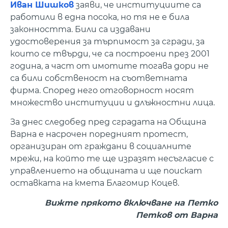
Иван Шишков
заяви, че институциите са
работили в една посока, но тя не е била
законността. Били са издавани
удостоверения за търпимост за сгради, за
които се твърди, че са построени през 2001
година, а част от имотите тогава дори не
са били собственост на съответната
фирма. Според него отговорност носят
множество институции и длъжностни лица.
За днес следобед пред сградата на Община
Варна е насрочен поредният протест,
организиран от граждани в социалните
мрежи, на който те ще изразят несъгласие с
управлението на общината и ще поискат
оставката на кмета Благомир Коцев.
Вижте прякото включване на Петко
Петков от Варна