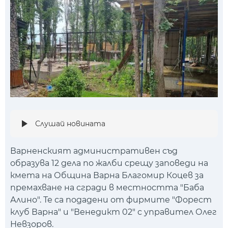
Слушай новината
Варненският административен съд
образува 12 дела по жалби срещу заповеди на
кмета на Община Варна Благомир Коцев за
премахване на сгради в местността "Баба
Алино". Те са подадени от фирмите "Форест
клуб Варна" и "Венедикт 02" с управител Олег
Невзоров.