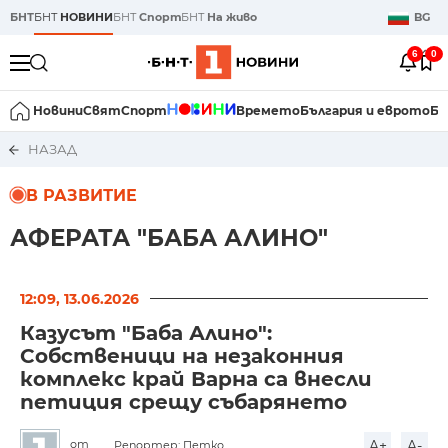
БНТ
БНТ
НОВИНИ
БНТ
Спорт
БНТ
На живо
BG
6
0
Новини
Свят
Спорт
Времето
България и еврото
Би
НАЗАД
В РАЗВИТИЕ
АФЕРАТА "БАБА АЛИНО"
12:09, 13.06.2026
Казусът "Баба Алино":
Собственици на незаконния
комплекс край Варна са внесли
петиция срещу събарянето
A+
A-
от
Репортер: Петко