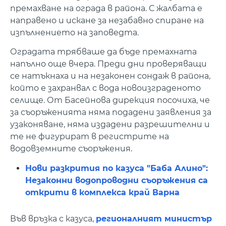
премахване на ограда в района. С жалбата е
направено и искане за незабавно спиране на
изпълнението на заповедта.
Оградата трябваше да бъде премахната
напълно още вчера. Преди дни проверяващи
се натъкнаха и на незаконен сондаж в района,
който е захранвал с вода новоизграденото
селище. От Басейнова дирекция посочиха, че
за съоръженията няма подадени заявления за
узаконяване, няма издадени разрешителни и
те не фигурират в регистрите на
водовземните съоръжения.
Нови разкрития по казуса "Баба Алино":
Незаконни водопроводни съоръжения са
открити в комплекса край Варна
Във връзка с казуса,
регионалният министър