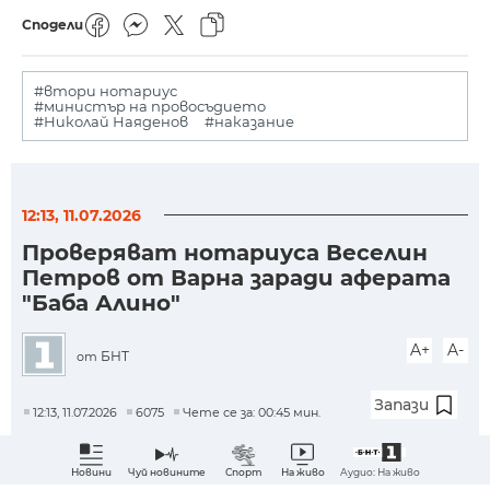
Сподели
#втори нотариус
#министър на провосъдието
#Николай Наяденов
#наказание
12:13, 11.07.2026
Проверяват нотариуса Веселин
Петров от Варна заради аферата
"Баба Алино"
A+
A-
БНТ
от
Запази
12:13, 11.07.2026
6075
Чете се за: 00:45 мин.
Петров е издал 35 нотариални акта за
Аудио: На живо
Новини
Чуй новините
Спорт
На живо
собственост на сгради върху горска