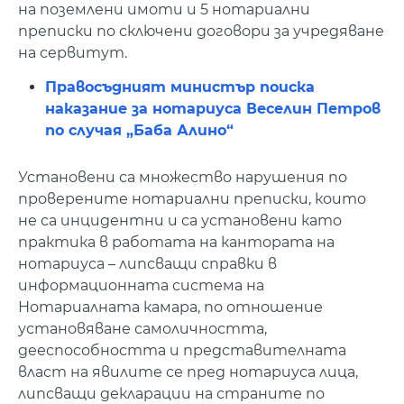
на поземлени имоти и 5 нотариални
преписки по сключени договори за учредяване
на сервитут.
Правосъдният министър поиска
наказание за нотариуса Веселин Петров
по случая „Баба Алино“
Установени са множество нарушения по
проверените нотариални преписки, които
не са инцидентни и са установени като
практика в работата на кантората на
нотариуса – липсващи справки в
информационната система на
Нотариалната камара, по отношение
установяване самоличността,
дееспособността и представителната
власт на явилите се пред нотариуса лица,
липсващи декларации на страните по