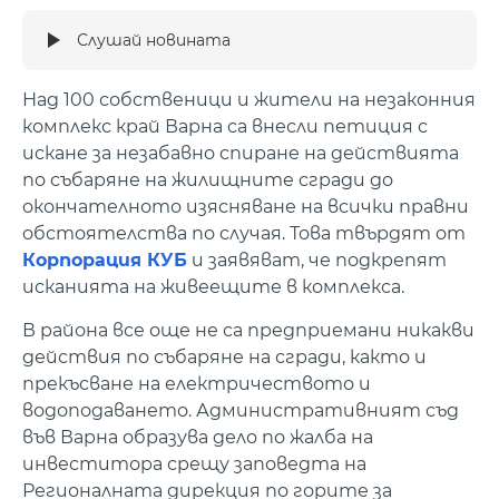
Слушай новината
Над 100 собственици и жители на незаконния
комплекс край Варна са внесли петиция с
искане за незабавно спиране на действията
по събаряне на жилищните сгради до
окончателното изясняване на всички правни
обстоятелства по случая. Това твърдят от
Корпорация КУБ
и заявяват, че подкрепят
исканията на живеещите в комплекса.
В района все още не са предприемани никакви
действия по събаряне на сгради, както и
прекъсване на електричеството и
водоподаването. Административният съд
във Варна образува дело по жалба на
инвеститора срещу заповедта на
Регионалната дирекция по горите за