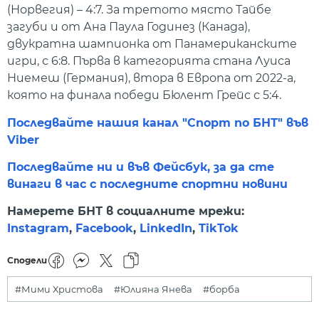
(Норвегия) – 4:7. За третото място Тайбе
загуби и от Ана Паула Годинез (Канада),
двукратна шампионка от Панамериканските
игри, с 6:8. Първа в категорията стана Луиса
Ниемеш (Германия), втора в Европа от 2022-а,
която на финала победи Бюлент Грейс с 5:4.
Последвайте нашия канал "Спорт по БНТ" във
Viber
Последвайте ни и във Фейсбук, за да сте
винаги в час с последните спортни новини
Намерете БНТ в социалните мрежи:
Instagram
,
Facebook
,
LinkedIn
,
TikTok
Сподели
#Мими Христова
#Юлияна Янева
#борба