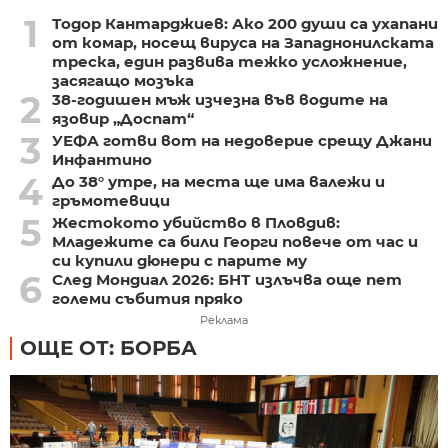
1
Тодор Кантарджиев: Ако 200 души са ухапани
от комар, носещ вируса на Западнонилската
треска, един развива тежко усложнение,
засягащо мозъка
2
38-годишен мъж изчезна във водите на
язовир „Доспат“
3
УЕФА готви вот на недоверие срещу Джани
Инфантино
4
До 38° утре, на места ще има валежи и
гръмотевици
5
Жестокото убийство в Пловдив:
Младежите са били Георги повече от час и
си купили дюнери с парите му
6
След Мондиал 2026: БНТ излъчва още пет
големи събития пряко
Реклама
ОЩЕ ОТ: БОРБА