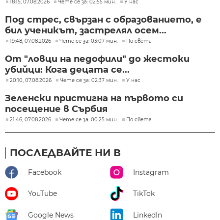
18:15, 07.08.2026
Чете се за: 02:55 мин.
У нас
Под стрес, свързан с образованието, е
бил ученикът, застрелял осем...
19:48, 07.08.2026
Чете се за: 03:07 мин.
По света
От "ловци на педофили" до жестоки
убийци: Кога децата се...
20:10, 07.08.2026
Чете се за: 02:37 мин.
У нас
Зеленски пристигна на първото си
посещение в Сърбия
21:46, 07.08.2026
Чете се за: 00:25 мин.
По света
ПОСЛЕДВАЙТЕ НИ В
Facebook
Instagram
YouTube
TikTok
Google News
LinkedIn