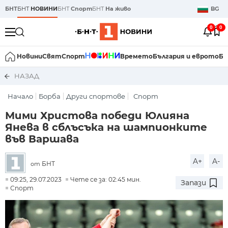
БНТ
БНТ
НОВИНИ
БНТ
Спорт
БНТ
На живо
BG
0
0
Новини
Свят
Спорт
Времето
България и еврото
Би
НАЗАД
Начало
Борба
Други спортове
Спорт
Мими Христова победи Юлияна
Янева в сблъсъка на шампионките
във Варшава
A+
A-
БНТ
от
09:25, 29.07.2023
Чете се за: 02:45 мин.
Запази
Спорт