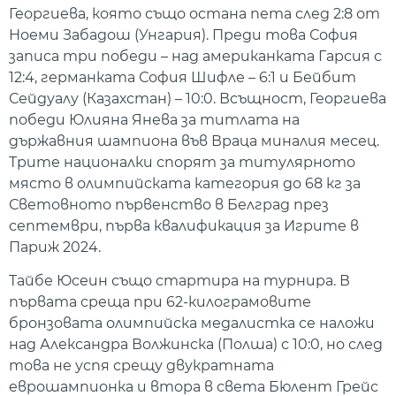
Георгиева, която също остана пета след 2:8 от
Ноеми Забадош (Унгария). Преди това София
записа три победи – над американката Гарсия с
12:4, германката София Шифле – 6:1 и Бейбит
Сейдуалу (Казахстан) – 10:0. Всъщност, Георгиева
победи Юлияна Янева за титлата на
държавния шампиона във Враца миналия месец.
Трите националки спорят за титулярното
място в олимпийската категория до 68 кг за
Световното първенство в Белград през
септември, първа квалификация за Игрите в
Париж 2024.
Тайбе Юсеин също стартира на турнира. В
първата среща при 62-килограмовите
бронзовата олимпийска медалистка се наложи
над Александра Волжинска (Полша) с 10:0, но след
това не успя срещу двукратната
еврошампионка и втора в света Бюлент Грейс