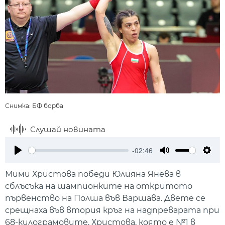
Снимка: БФ борба
Слушай новината
-02:46
Play
Mute
Setti
Мими Христова победи Юлияна Янева в
сблъсъка на шампионките на откритото
първенство на Полша във Варшава. Двете се
срещнаха във втория кръг на надпреварата при
68-килограмовите. Христова, която е №1 в