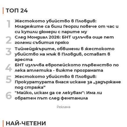
ТОП 24
1
Жестокото убийство в Пловдив:
Младежите са били Георги повече от час и
си купили дюнери с парите му
2
След Мондиал 2026: БНТ излъчва още пет
големи събития пряко
3
Тийнейджърите, обвинени в жестокото
убийство на мъж в Пловдив, остават в
ареста
4
БНТ излъчва европейското първенство по
лека атлетика - вижте програмата
5
Жестокото убийство в Пловдив:
Прокуратурата внася искане за „задържане
под стража“
6
"Майко, искам да се лекувам": Има ли
обратен път след фентанила
Реклама
НАЙ-ЧЕТЕНИ