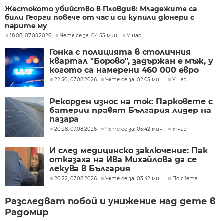
Жестокото убийство в Пловдив: Младежите са
били Георги повече от час и си купили дюнери с
парите му
18:08, 07.08.2026
Чете се за: 04:55 мин.
У нас
Гонка с полицията в столичния
квартал "Борово", задържан е мъж, у
когото са намерени 460 000 евро
22:50, 07.08.2026
Чете се за: 02:05 мин.
У нас
Рекорден износ на ток: Парковете с
батерии правят България лидер на
пазара
20:28, 07.08.2026
Чете се за: 05:42 мин.
У нас
И след медицинско заключение: Пак
отказаха на Ива Михайлова да се
лекува в България
20:22, 07.08.2026
Чете се за: 03:42 мин.
По света
Разследват побой и унижение над дете в
Радомир