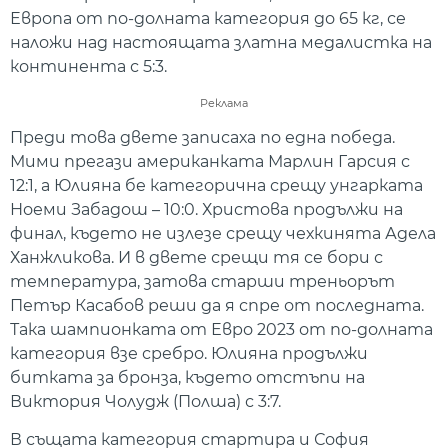
Европа от по-долната категория до 65 кг, се
наложи над настоящата златна медалистка на
континента с 5:3.
Реклама
Преди това двете записаха по една победа.
Мими прегази американката Марлин Гарсия с
12:1, а Юлияна бе категорична срещу унгарката
Ноеми Забадош – 10:0. Христова продължи на
финал, където не излезе срещу чехкинята Адела
Ханжликова. И в двете срещи тя се бори с
температура, затова старши треньорът
Петър Касабов реши да я спре от последната.
Така шампионката от Евро 2023 от по-долната
категория взе сребро. Юлияна продължи
битката за бронза, където отстъпи на
Виктория Чолудж (Полша) с 3:7.
В същата категория стартира и София