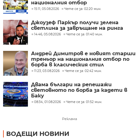
националния отбор
15:11, 05.08.2026
Чете се за: 02:20 мин.
Джоузеф Паркър получи зелена
светлина за завръщане на ринга
14:46, 05.08.2026
Чете се за: 01:40 мин.
Андрей Димитров е новият старши
треньор на националния отбор по
борба в класическия стил
11:23, 03.08.2026
Чете се за: 02:42 мин.
Двама българи на репешажи
световното по борба за кадети в
Баку
08:34, 01.08.2026
Чете се за: 01:52 мин.
Реклама
ВОДЕЩИ НОВИНИ