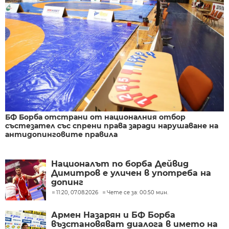
БФ Борба отстрани от националния отбор
състезател със спрени права заради нарушаване на
антидопинговите правила
Националът по борба Дейвид
Димитров е уличен в употреба на
допинг
11:20, 07.08.2026
Чете се за: 00:50 мин.
Армен Назарян и БФ Борба
възстановяват диалога в името на