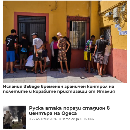
Испания въведе временен граничен контрол на
полетите и корабите пристигащи от Италия
Руска атака порази стадион в
центъра на Одеса
22:45, 07.08.2026
Чете се за: 01:15 мин.