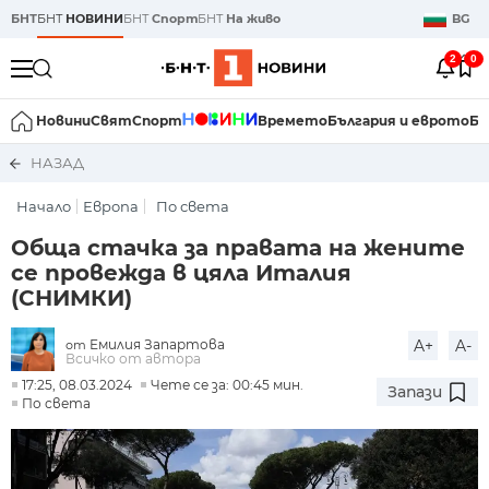
БНТ
БНТ
НОВИНИ
БНТ
Спорт
БНТ
На живо
BG
2
0
Новини
Свят
Спорт
Времето
България и еврото
Би
НАЗАД
Начало
Европа
По света
Обща стачка за правата на жените
се провежда в цяла Италия
(СНИМКИ)
Емилия Запартова
A+
A-
от
Всичко от автора
17:25, 08.03.2024
Чете се за: 00:45 мин.
Запази
По света