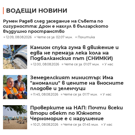
ВОДЕЩИ НОВИНИ
Румен Радев след заседание на Съвета по
сигурността: Дрон е нахлул в българското
въздушно пространство
12:09, 08.08.2026
Чете се за: 02:07 мин.
Политика
Камион спука гума в движение и
едва не премаза лека кола на
Подбалканския път (СНИМКИ)
12:00, 08.08.2026
Чете се за: 01:07 мин.
У нас
Земеделският министър: Има
"аномалии" в цените на вносните
плодове и зеленчуци
11:45, 08.08.2026
Чете се за: 01:17 мин.
У нас
Проверките на НАП: Почти всеки
втори обект по Южното
Черноморие е с нарушение
10:21, 08.08.2026
Чете се за: 01:45 мин.
У нас