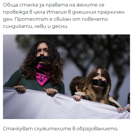
Обща стачка за правата на жените се
провежда в цяла Италия в днешния празничен
ден. Протестът е свикан от повечето
синдикати, леви и десни.
Стачкуват служителите в образованието,