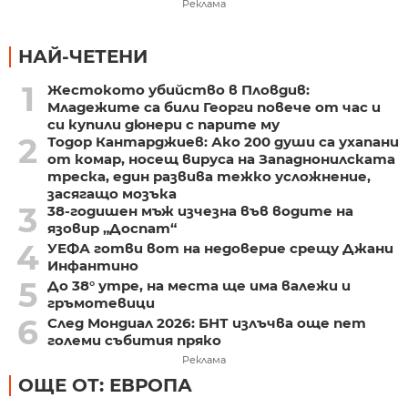
Реклама
НАЙ-ЧЕТЕНИ
1
Жестокото убийство в Пловдив:
Младежите са били Георги повече от час и
си купили дюнери с парите му
2
Тодор Кантарджиев: Ако 200 души са ухапани
от комар, носещ вируса на Западнонилската
треска, един развива тежко усложнение,
засягащо мозъка
3
38-годишен мъж изчезна във водите на
язовир „Доспат“
4
УЕФА готви вот на недоверие срещу Джани
Инфантино
5
До 38° утре, на места ще има валежи и
гръмотевици
6
След Мондиал 2026: БНТ излъчва още пет
големи събития пряко
Реклама
ОЩЕ ОТ: ЕВРОПА