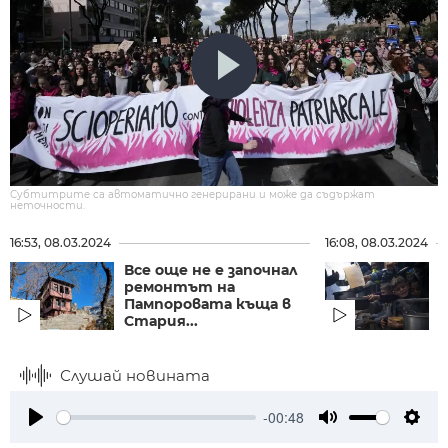
Субтитрите са автоматично генерирани и може да съдържат
неточности.
16:53, 08.03.2024
16:08, 08.03.2024
Все още не е започнал
О
ремонтът на
Пампоровата къща в
п
Стария...
Слушай новината
-00:48
Play
Mute
Setti