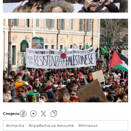
Сподели
#стачка
#правата на жените
#Италия