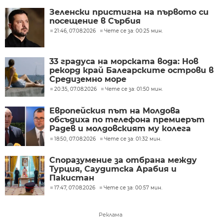
Зеленски пристигна на първото си
посещение в Сърбия
21:46, 07.08.2026
Чете се за: 00:25 мин.
33 градуса на морската вода: Нов
рекорд край Балеарските острови в
Средиземно море
20:35, 07.08.2026
Чете се за: 01:50 мин.
Европейския път на Молдова
обсъдиха по телефона премиерът
Радев и молдовският му колега
Тофан
18:50, 07.08.2026
Чете се за: 01:32 мин.
Споразумение за отбрана между
Турция, Саудитска Арабия и
Пакистан
17:47, 07.08.2026
Чете се за: 00:57 мин.
Реклама