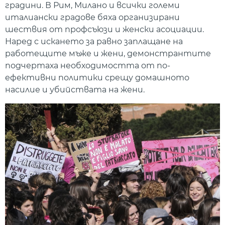
градини. В Рим, Милано и всички големи
италиански градове бяха организирани
шествия от профсъюзи и женски асоциации.
Наред с искането за равно заплащане на
работещите мъже и жени, демонстрантите
подчертаха необходимостта от по-
ефективни политики срещу домашното
насилие и убийствата на жени.