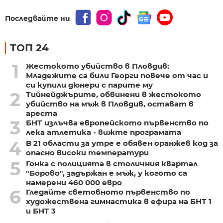
Последвайте ни
ТОП 24
1
Жестокото убийство в Пловдив:
Младежите са били Георги повече от час и
си купили дюнери с парите му
2
Тийнейджърите, обвинени в жестокото
убийство на мъж в Пловдив, остават в
ареста
3
БНТ излъчва европейското първенство по
лека атлетика - вижте програмата
4
В 21 области за утре е обявен оранжев код за
опасно високи температури
5
Гонка с полицията в столичния квартал
"Борово", задържан е мъж, у когото са
намерени 460 000 евро
6
Гледайте световното първенство по
художествена гимнастика в ефира на БНТ 1
и БНТ 3