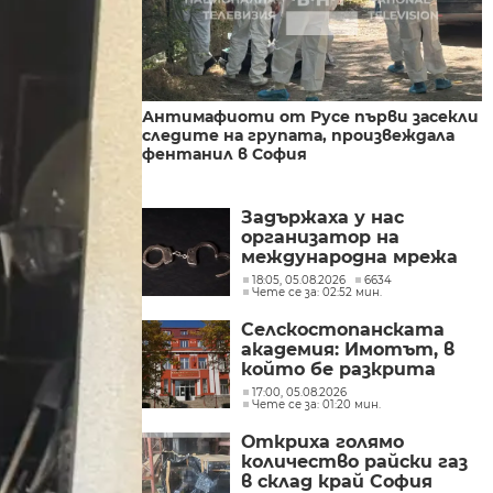
Антимафиоти от Русе първи засекли
следите на групата, произвеждала
фентанил в София
Задържаха у нас
организатор на
международна мрежа
за наркотрафик към
18:05, 05.08.2026
6634
Чете се за: 02:52 мин.
Украйна и ЕС
Селскостопанската
академия: Имотът, в
който бе разкрита
лаборатория за
17:00, 05.08.2026
Чете се за: 01:20 мин.
фентанил, е даден
дългосрочно под наем
Откриха голямо
количество райски газ
в склад край София