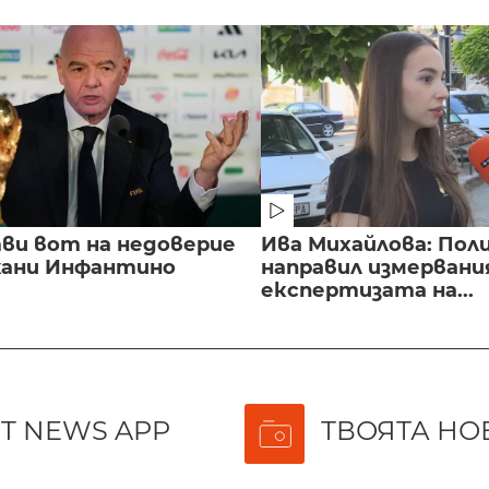
ви вот на недоверие
Ива Михайлова: Пол
ани Инфантино
направил измервани
експертизата на...
T NEWS APP
ТВОЯТА НО