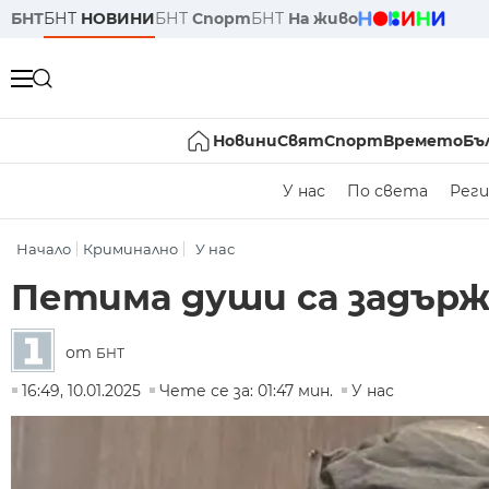
БНТ
БНТ
НОВИНИ
БНТ
Спорт
БНТ
На живо
Новини
Свят
Спорт
Времето
Бъ
У нас
По света
Реги
Начало
Криминално
У нас
Петима души са задърж
от
БНТ
16:49, 10.01.2025
Чете се за: 01:47 мин.
У нас