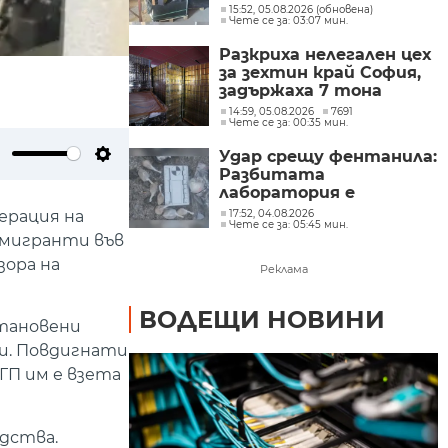
15:52, 05.08.2026 (обновена)
Чете се за: 03:07 мин.
Разкриха нелегален цех
за зехтин край София,
задържаха 7 тона
продукт без марка
14:59, 05.08.2026
7691
Чете се за: 00:35 мин.
Удар срещу фентанила:
ute
Settings
Разбитата
лаборатория е
снабдявала цялата
ерация на
17:52, 04.08.2026
Чете се за: 05:45 мин.
страна (ОБЗОР)
 мигранти във
зора на
Реклама
ВОДЕЩИ НОВИНИ
становени
ни. Повдигнати
ГП им е взета
едства.