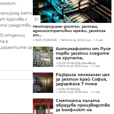
ейност.
произход, като
т курсове с
ото средство.
Неоторозиран достъп, засягащ
административни мрежи, засякоха
20 отделни
от...
16:25, 05.08.2026
Чете се за: 00:52 мин.
У нас
та е
мигрантите са
Антимафиоти от Русе
първи засекли следите
на групата,
произвеждала
20:29, 05.08.2026 (обновена)
Чете се за: 05:02 мин.
У нас
фентанил в София
Разкриха нелегален цех
за зехтин край София,
задържаха 7 тона
продукт без марка
14:59, 05.08.2026
Чете се за: 00:35 мин.
У нас
Сметната палата
образува производство
за конфликт на