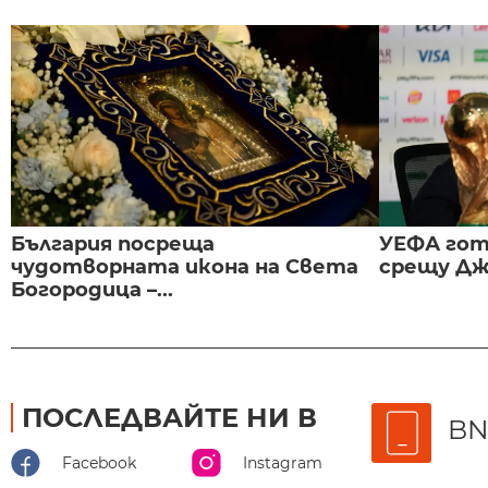
България посреща
УЕФА гот
чудотворната икона на Света
срещу Дж
Богородица –...
ПОСЛЕДВАЙТЕ НИ В
BN
Facebook
Instagram