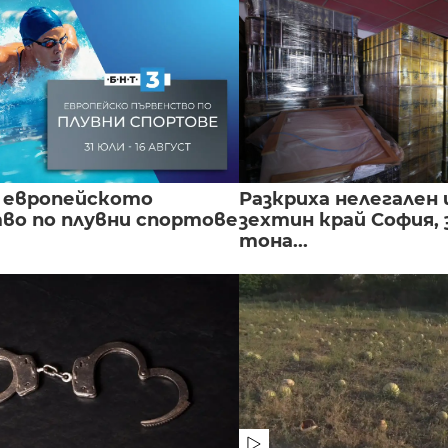
 европейското
Разкриха нелегален 
во по плувни спортове
зехтин край София, 
тона...