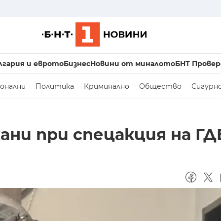
лгария и еврото
Бизнес
Новини от миналото
БНТ Провер
онални
Политика
Криминално
Общество
Сигурн
ани при спецакция на Г