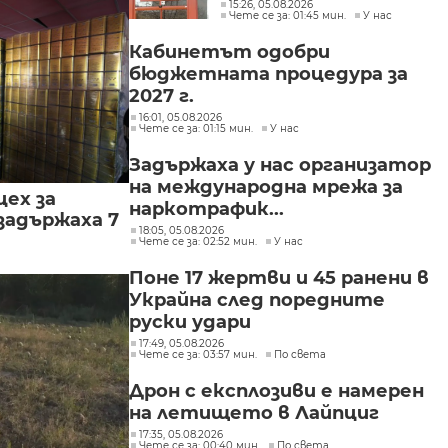
интереси при Делян
15:26, 05.08.2026
Чете се за: 01:45 мин.
У нас
Пеевски
Кабинетът одобри
бюджетната процедура за
2027 г.
16:01, 05.08.2026
Чете се за: 01:15 мин.
У нас
Задържаха у нас организатор
на международна мрежа за
цех за
наркотрафик...
задържаха 7
18:05, 05.08.2026
Чете се за: 02:52 мин.
У нас
Поне 17 жертви и 45 ранени в
Украйна след поредните
руски удари
17:49, 05.08.2026
Чете се за: 03:57 мин.
По света
Дрон с експлозиви е намерен
на летището в Лайпциг
17:35, 05.08.2026
Чете се за: 00:40 мин.
По света