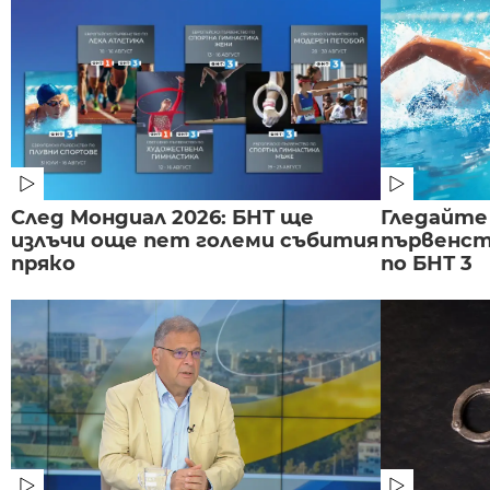
След Мондиал 2026: БНТ ще
Гледайте
излъчи още пет големи събития
първенст
пряко
по БНТ 3