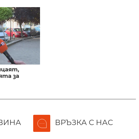
ицаят,
ята за
ВИНА
ВРЪЗКА С НАС