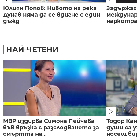
Юлиян Попов: Нивото на река
Задържаха
Дунав няма да се вдигне с един
междунар
дъжд
наркотраф
НАЙ-ЧЕТЕНИ
МВР издирва Симона Пейчева
Тодор Ка
във връзка с разследването за
души са у
смъртта на...
носещ вир