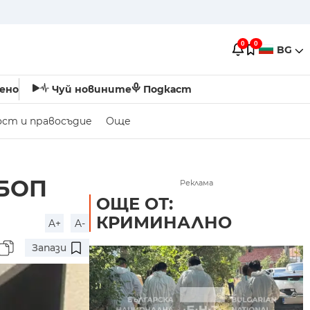
0
0
BG
ено
Чуй новините
Подкаст
ост и правосъдие
Още
ДБОП
Реклама
ОЩЕ ОТ:
КРИМИНАЛНО
A+
A-
Запази