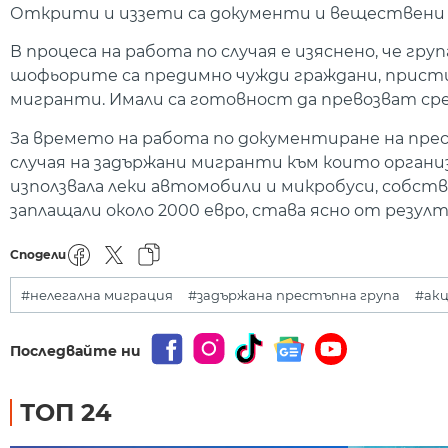
Открити и иззети са документи и веществени 
В процеса на работа по случая е изяснено, че гр
шофьорите са предимно чужди граждани, присти
мигранти. Имали са готовност да превозват сре
За времето на работа по документиране на пре
случая на задържани мигранти към които орган
използвала леки автомобили и микробуси, собс
заплащали около 2000 евро, става ясно от резу
Сподели
#нелегална миграция
#задържана престъпна група
#акц
Последвайте ни
ТОП 24