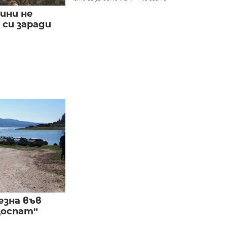
ини не
си заради
езна във
Доспат“