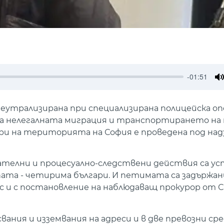
-01:51
M
еутрализирана при специализирана полицейска оп
а нелегалната миграция и транспортирането на
и на територията на София е проведена под над
телни и процесуално-следствени действия са у
пата - четирима българи. И петимата са задържа
екс и с постановление на наблюдаващ прокурор от С
ания и изземвания на адреси и в две превозни ср