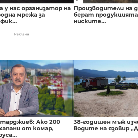
 у нас организатор на
Производители на д
одна мрежа за
берат продукцията 
ик...
ниските...
Реклама
нтарджиев: Ако 200
38-годишен мъж изч
хапани от комар,
водите на язовир „
уса...