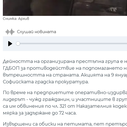
Снимка: Архив
Слушай новината
Play
Дейността на организирана престъпна група е н
ГДБОП за противодействие на подпомагането н
вътрешността на страната. Акцията на 9 януар
Софийската градска прокуратура.
По време на предприетите оперативно-издирва
лидерът - чужд гражданин, и участниците в гру
са им обвинения по чл. 321 от Наказателния код
мярка за задържане до 72 часа.
Извършени са обиски на петимата, пет претърсв