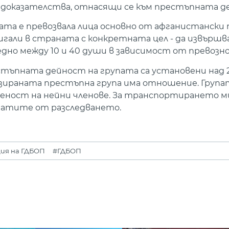
доказателства, отнасящи се към престъпната д
упата е превозвала лица основно от афганистански 
гали в страната с конкретната цел - да извършва
дно между 10 и 40 души в зависимост от превозн
стъпната дейност на групата са установени над 
изираната престъпна група има отношение. Група
твеност на нейни членове. За транспортирането 
лтатите от разследването.
ия на ГДБОП
#ГДБОП