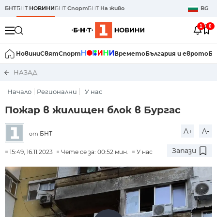
БНТ
БНТ
НОВИНИ
БНТ
Спорт
БНТ
На живо
BG
1
0
Новини
Свят
Спорт
Времето
България и еврото
Би
НАЗАД
Начало
Регионални
У нас
Пожар в жилищен блок в Бургас
A+
A-
БНТ
от
Запази
15:49, 16.11.2023
Чете се за: 00:52 мин.
У нас