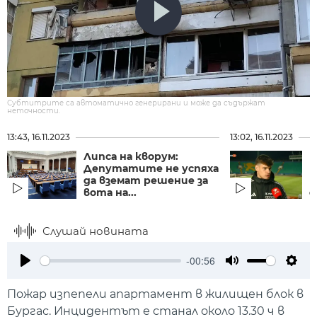
Субтитрите са автоматично генерирани и може да съдържат
неточности.
13:43, 16.11.2023
13:02, 16.11.2023
Липса на кворум:
М
Депутатите не успяха
Б
да вземат решение за
р
вота на...
ф
Слушай новината
-00:56
Play
Mute
Setti
Пожар изпепели апартамент в жилищен блок в
Бургас. Инцидентът е станал около 13.30 ч в