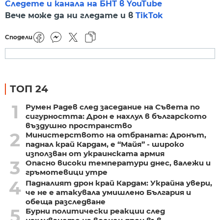
Следете и канала на БНТ в YouTube
Вече може да ни гледате и в
TikTok
Сподели
ТОП 24
1
Румен Радев след заседание на Съвета по
сигурността: Дрон е нахлул в българското
въздушно пространство
2
Министерството на отбраната: Дронът,
паднал край Кардам, е “Майя” - широко
използван от украинската армия
3
Опасно високи температури днес, валежи и
гръмотевици утре
4
Падналият дрон край Кардам: Украйна увери,
че не е атакувала умишлено България и
обеща разследване
5
Бурни политически реакции след