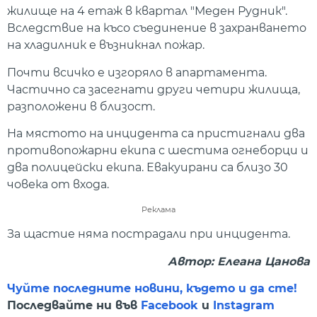
жилище на 4 етаж в квартал "Меден Рудник".
Вследствие на късо съединение в захранването
на хладилник е възникнал пожар.
Почти всичко е изгоряло в апартамента.
Частично са засегнати други четири жилища,
разположени в близост.
На мястото на инцидента са пристигнали два
противопожарни екипа с шестима огнеборци и
два полицейски екипа. Евакуирани са близо 30
човека от входа.
Реклама
За щастие няма пострадали при инцидента.
Автор: Елеана Цанова
Чуйте последните новини, където и да сте!
Последвайте ни във
Facebook
и
Instagram