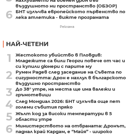
нахлуването на военен дрон във
въздушното ни пространство (ОБЗОР)
6
БНТ излъчва европейското първенство по
лека атлетика - вижте програмата
Реклама
НАЙ-ЧЕТЕНИ
1
Жестокото убийство в Пловдив:
Младежите са били Георги повече от час и
си купили дюнери с парите му
2
Румен Радев след заседание на Съвета по
сигурността: Дрон е нахлул в българското
въздушно пространство
3
До 38° утре, на места ще има валежи и
гръмотевици
4
След Мондиал 2026: БНТ излъчва още пет
големи събития пряко
5
Жълт код за високи температури в 5
области утре
6
Министерството на отбраната: Дронът,
паднал край Кардам, е “Майя” - широко