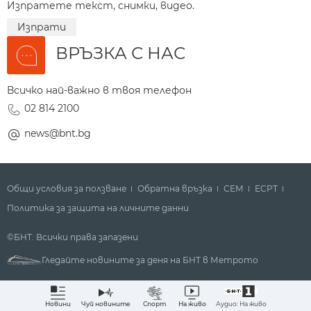
Изпратете текст, снимки, видео.
Изпрати
ВРЪЗКА С НАС
Всичко най-важно в твоя телефон
02 814 2100
news@bnt.bg
Общи условия за ползване
Обратна връзка
СЕМ
ECPT
Политика за защита на личните данни
©БНТ. Всички права запазени
Гледайте новините за деня на БНТ в Метрото
Аудио: На живо
Новини
Чуй новините
Спорт
На живо