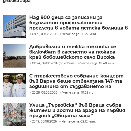
дъбова гора
Над 900 деца са записани за
безплатни профилактични
прегледи в новата детска болница в
Бургас
09:31, 09.08.2026
Чете се за: 05:27 мин.
Доброволци и тежка техника се
включват в гасенето на пожара
край бобошевското село Висока
могила
08:24, 09.08.2026 (обновена)
Чете се за: 01:40 мин.
С тържествено събрание-концерт
във Варна беше отбелязана 147-та
годишнина от създаването на
Военноморските сили
23:28, 08.08.2026
Чете се за: 01:52 мин.
Улица „Търговска“ във Враца събра
жители и гости на града на първия
празник „Общата маса“
23:19, 08.08.2026
Чете се за: 02:12 мин.