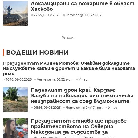
Локализирани са пожарите в област
Хасково
22:55, 08.08.2026
Чете се за: 00:32 мин.
Реклама
ВОДЕЩИ НОВИНИ
Президентът Илияна Йотова: Очаквам докладите
на службите какъв е дронът и каква е била неговата
роля
10:18, 09.08.2026
Чете се за: 02:32 мин.
У нас
Падналият дрон край Кардам:
Загуба на навигация или техническа
неизправност са сред възможните
причини
08:36, 09.08.2026
Чете се за: 04:47 мин.
У нас
Президентът отново ще призове
правителството на Северна
Македония да съдейства за
лечението на Ива Михайлова