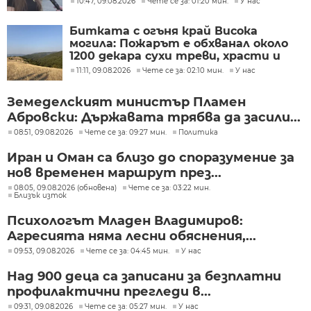
10:47, 09.08.2026
Чете се за: 01:20 мин.
У нас
Битката с огъня край Висока
могила: Пожарът е обхванал около
1200 декара сухи треви, храсти и
дъбова гора
11:11, 09.08.2026
Чете се за: 02:10 мин.
У нас
Земеделският министър Пламен
Абровски: Държавата трябва да засили...
08:51, 09.08.2026
Чете се за: 09:27 мин.
Политика
Иран и Оман са близо до споразумение за
нов временен маршрут през...
08:05, 09.08.2026 (обновена)
Чете се за: 03:22 мин.
Близък изток
Психологът Младен Владимиров:
Агресията няма лесни обяснения,...
09:53, 09.08.2026
Чете се за: 04:45 мин.
У нас
Над 900 деца са записани за безплатни
профилактични прегледи в...
09:31, 09.08.2026
Чете се за: 05:27 мин.
У нас