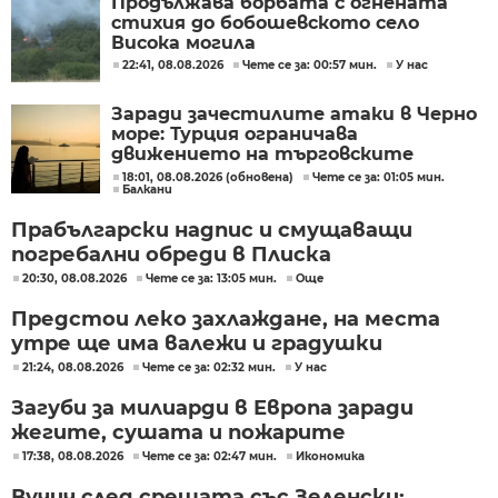
Продължава борбата с огнената
стихия до бобошевското село
Висока могила
22:41, 08.08.2026
Чете се за: 00:57 мин.
У нас
Заради зачестилите атаки в Черно
море: Турция ограничава
движението на търговските
кораби
18:01, 08.08.2026 (обновена)
Чете се за: 01:05 мин.
Балкани
Прабългарски надпис и смущаващи
погребални обреди в Плиска
20:30, 08.08.2026
Чете се за: 13:05 мин.
Още
Предстои леко захлаждане, на места
утре ще има валежи и градушки
21:24, 08.08.2026
Чете се за: 02:32 мин.
У нас
Загуби за милиарди в Европа заради
жегите, сушата и пожарите
17:38, 08.08.2026
Чете се за: 02:47 мин.
Икономика
Вучич след срещата със Зеленски: