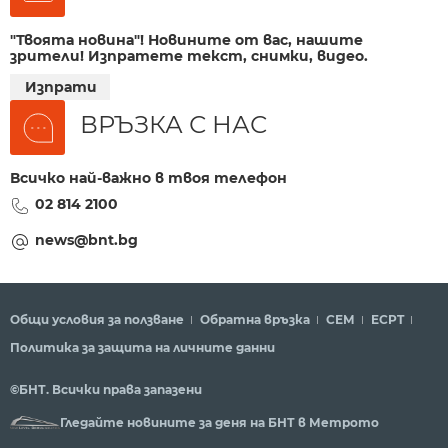
"Твоята новина"! Новините от вас, нашите
зрители! Изпратете текст, снимки, видео.
Изпрати
ВРЪЗКА С НАС
Всичко най-важно в твоя телефон
02 814 2100
news@bnt.bg
Общи условия за ползване
Обратна връзка
СЕМ
ECPT
Политика за защита на личните данни
©БНТ. Всички права запазени
Гледайте новините за деня на БНТ в Метрото