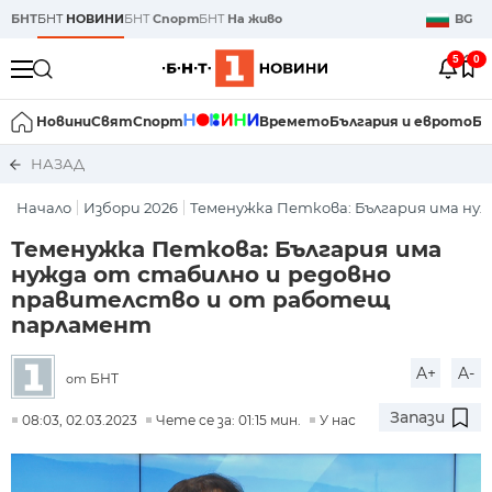
БНТ
БНТ
НОВИНИ
БНТ
Спорт
БНТ
На живо
BG
5
0
Новини
Свят
Спорт
Времето
България и еврото
Би
НАЗАД
Начало
Избори 2026
Теменужка Петкова: България има нужд
Теменужка Петкова: България има
нужда от стабилно и редовно
правителство и от работещ
парламент
A+
A-
БНТ
от
Запази
08:03, 02.03.2023
Чете се за: 01:15 мин.
У нас