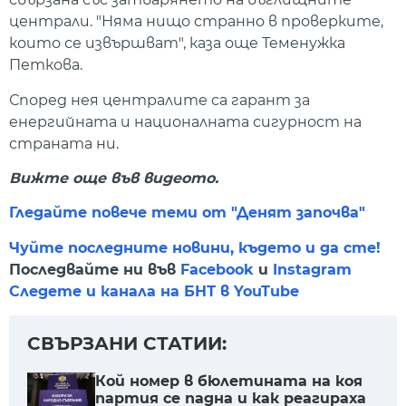
централи. "Няма нищо странно в проверките,
които се извършват", каза още Теменужка
Петкова.
Според нея централите са гарант за
енергийната и националната сигурност на
страната ни.
Вижте още във видеото.
Гледайте повече теми от "Денят започва"
Чуйте последните новини, където и да сте!
Последвайте ни във
Facebook
и
Instagram
Следете и канала на БНТ в YouTube
СВЪРЗАНИ СТАТИИ:
Кой номер в бюлетината на коя
партия се падна и как реагираха