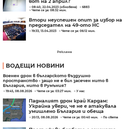
вот на 2 април?
08:40, 22.04.2023 (обновена)
6883
Чете се за: 08:32 мин.
Втори неуспешен опит за избор на
председател на 49-ото НС
19:33, 13.04.2023
Чете се за: 06:12 мин.
Реклама
ВОДЕЩИ НОВИНИ
Военен дрон в българското въздушно
пространство - защо не е бил засечен нито в
България, нито в Румъния?
19:45, 08.08.2026
Чете се за: 03:27 мин.
У нас
Падналият дрон край Кардам:
Украйна увери, че не е атакувала
умишлено България и обеща
разследване
20:13, 08.08.2026
Чете се за: 00:40 мин.
По света