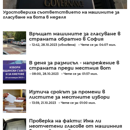
Удостовериха съответствието на машините за
гласуване на вота в неделя
Връщат машините за гласуване в
страната обратно в София
12:42, 28.10.2023 (обновена)
Чете се за: 04:07 мин.
В деня за размисъл - напрежение в
страната преди местния вот
08:00, 28.10.2023
Чете се за: 01:57 мин.
Изтича срокът за промени в
листите за местните избори
13:59, 21.10.2023
Чете се за: 01:00 мин.
Проверка на факти: Има ли
неотчетени гласове от машинния