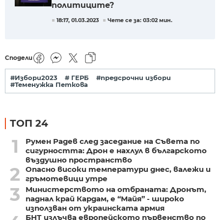
политиците?
18:17, 01.03.2023
Чете се за: 03:02 мин.
Сподели
#Избори2023
# ГЕРБ
#предсрочни избори
#Теменужка Петкова
ТОП 24
1
Румен Радев след заседание на Съвета по
сигурността: Дрон е нахлул в българското
въздушно пространство
2
Опасно високи температури днес, валежи и
гръмотевици утре
3
Министерството на отбраната: Дронът,
паднал край Кардам, е “Майя” - широко
използван от украинската армия
БНТ излъчва европейското първенство по