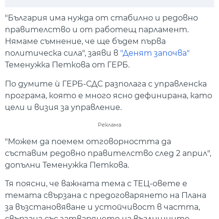
Play
Mute
Setti
"България има нужда от стабилно и редовно
правителство и от работещ парламент.
Нямаме съмнение, че ще бъдем първа
политическа сила", заяви в
"Денят започва"
Теменужка Петкова от ГЕРБ.
По думите ѝ ГЕРБ-СДС разполага с управленска
програма, която е много ясно дефинирана, като
цели и визия за управление.
Реклама
"Можем да поемем отговорността да
съставим редовно правителство след 2 април",
допълни Теменужка Петкова.
Тя поясни, че важната тема с ТЕЦ-овете е
темата свързана с предоговарянето на Плана
за възстановяване и устойчивост в частта,
свързана със затварянето на въглищните