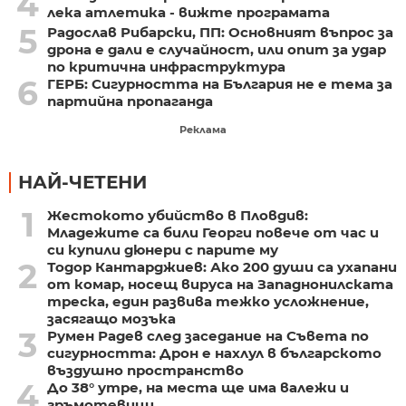
4
лека атлетика - вижте програмата
5
Радослав Рибарски, ПП: Основният въпрос за
дрона е дали е случайност, или опит за удар
по критична инфраструктура
6
ГЕРБ: Сигурността на България не е тема за
партийна пропаганда
Реклама
НАЙ-ЧЕТЕНИ
1
Жестокото убийство в Пловдив:
Младежите са били Георги повече от час и
си купили дюнери с парите му
2
Тодор Кантарджиев: Ако 200 души са ухапани
от комар, носещ вируса на Западнонилската
треска, един развива тежко усложнение,
засягащо мозъка
3
Румен Радев след заседание на Съвета по
сигурността: Дрон е нахлул в българското
въздушно пространство
4
До 38° утре, на места ще има валежи и
гръмотевици