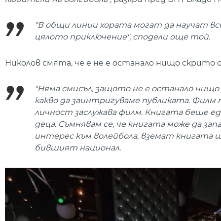
"В общи линии хората могат да научат вси
цялото приключение", сподели още той.
Николов смята, че е не е останало нищо скрито 
"Няма смисъл, защото не е останало нищо з
какво да заинтригуваме публиката. Филм п
личност заслужава филм. Книгата беше ед
деца. Съмнявам се, че книгата може да запа
интерес към волейбола, вземат книгата ще
бившият национал.