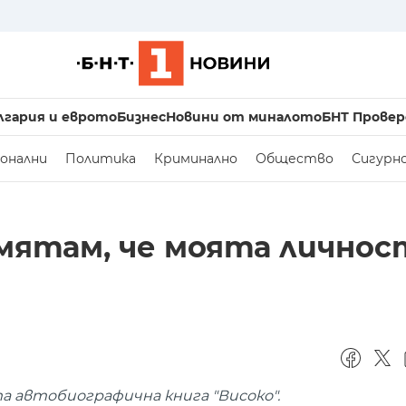
лгария и еврото
Бизнес
Новини от миналото
БНТ Провер
онални
Политика
Криминално
Общество
Сигурн
смятам, че моята личнос
 автобиографична книга "Високо".