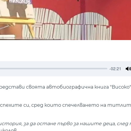
-02:21
M
едстави своята автобиографична книга "Високо"
 успехите си, сред които спечелването на титлите
стория, за да остане първо за нашите деца, след 
иколов.