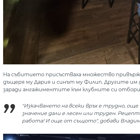
На събитието присъстваха множество привържен
дъщеря му Дария и синът му Филип. Другите им 
заради ангажиментите към клубните си отбори
"Изкачването на всеки връх е трудно, още 
значение дали е лесен или труден. Рецепта
работа! И още от същото", добави Владим