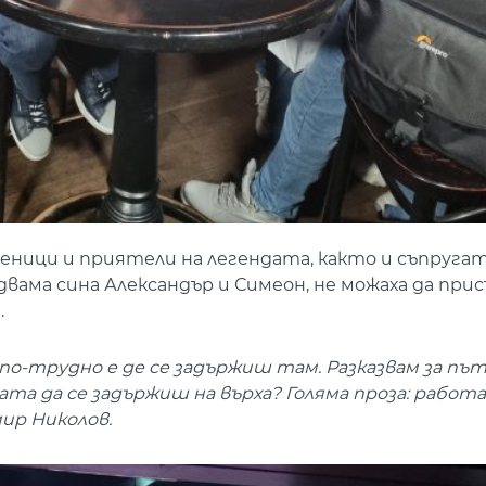
ици и приятели на легендата, както и съпругат
двама сина Александър и Симеон, не можаха да пр
.
по-трудно е де се задържиш там. Разказвам за път
та да се задържиш на върха? Голяма проза: работа
ир Николов.