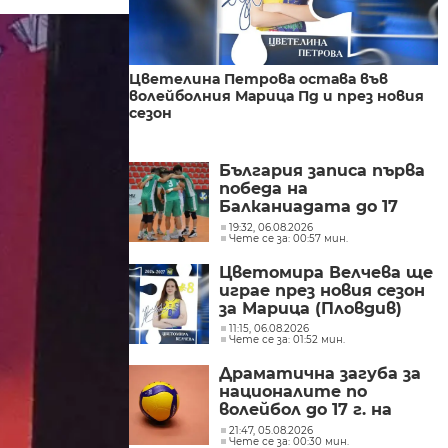
Цветелина Петрова остава във
волейболния Марица Пд и през новия
сезон
България записа първа
победа на
Балканиадата до 17
години и се класира за
19:32, 06.08.2026
Чете се за: 00:57 мин.
полуфиналите
Цветомира Велчева ще
играе през новия сезон
за Марица (Пловдив)
11:15, 06.08.2026
Чете се за: 01:52 мин.
Драматична загуба за
националите по
волейбол до 17 г. на
балканското
21:47, 05.08.2026
Чете се за: 00:30 мин.