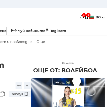
4
0
BG
ено
Чуй новините
Подкаст
ост и правосъдие
Още
т
Реклама
ОЩЕ ОТ: ВОЛЕЙБОЛ
A+
A-
Запази