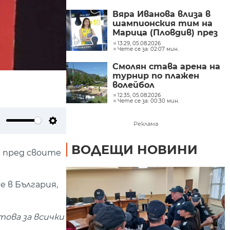
Вяра Иванова влиза в
шампионския тим на
Марица (Пловдив) през
новия сезон
13:29, 05.08.2026
Чете се за: 02:07 мин.
Смолян става арена на
турнир по плажен
волейбол
12:35, 05.08.2026
Чете се за: 00:30 мин.
Реклама
ute
Settings
ВОДЕЩИ НОВИНИ
 пред своите
 в България,
това за всички