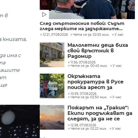
т в
След смъртоносния побой: Съдът
гледа мерките на задържаните...
12:21, 07.08.2026
Чете се за: 02:55 мин.
У нас
а книгата.
Малолетни деца биха
свой връстник в
да има с
Радомир
та
11:56, 07.08.2026
Чете се за: 00:45 мин.
У нас
 нашите
Окръжната
мат
прокуратура в Русе
още
поиска арест за
петима от
10:59, 07.08.2026
Чете се за: 02:50 мин.
У нас
участниците в
групите, свързани с
Пожарът на „Тракия“:
разбитата
Екипи продължават да
лаборатория за
следят, за да не се
фентанил
разпространява
12:38, 07.08.2026
Чете се за: 02:22 мин.
У нас
огънят