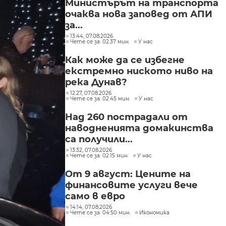
Министърът на транспорта
очаква нова заповед от АПИ
за...
13:44, 07.08.2026
Чете се за: 02:37 мин.
У нас
Как може да се избегне
екстремно ниското ниво на
река Дунав?
12:27, 07.08.2026
Чете се за: 02:45 мин.
У нас
Над 260 пострадали от
наводненията домакинства
са получили...
13:32, 07.08.2026
Чете се за: 02:15 мин.
У нас
От 9 август: Цените на
финансовите услуги вече
само в евро
14:14, 07.08.2026
Чете се за: 04:50 мин.
Икономика