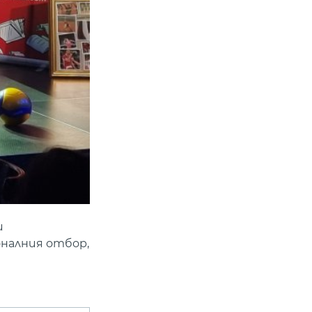
и
оналния отбор,