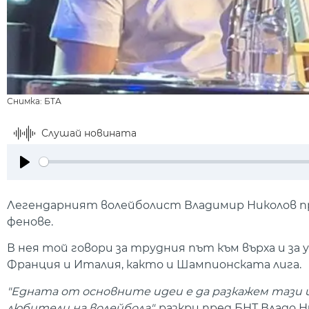
Снимка: БТА
Слушай новината
Play
Легендарният волейболист Владимир Николов пр
фенове.
В нея той говори за трудния път към върха и за
Франция и Италия, както и Шампионската лига.
"Едната от основните идеи е да разкажем тази и
любители на волейбола",
разкри пред БНТ Владо Н