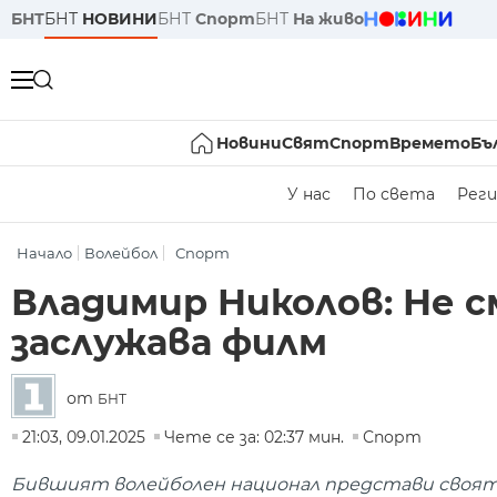
БНТ
БНТ
НОВИНИ
БНТ
Спорт
БНТ
На живо
Новини
Свят
Спорт
Времето
Бъ
У нас
По света
Реги
Начало
Волейбол
Спорт
Владимир Николов: Не 
заслужава филм
от
БНТ
21:03, 09.01.2025
Чете се за: 02:37 мин.
Спорт
Бившият волейболен национал представи своята