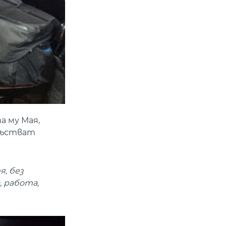
а му Мая,
исъстват
я, без
, работа,