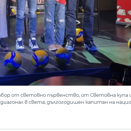
тбор от световно първенство, от Световна купа 
 диагонал в света, дългогодишен капитан на наци