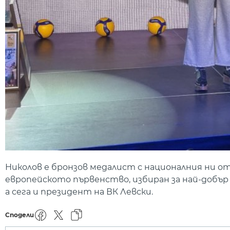
Николов е бронзов медалист с националния ни о
европейското първенство, избиран за най-добър
а сега и президент на ВК Левски.
Сподели