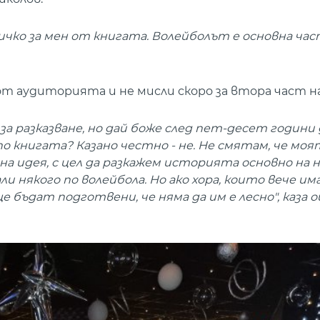
чко за мен от книгата. Волейболът е основна час
от аудиторията и не мисли скоро за втора част н
а разказване, но дай боже след пет-десет години 
о книгата? Казано честно - не. Не смятам, че моя
на идея, с цел да разкажем историята основно на
ли някого по волейбола. Но ако хора, които вече и
 бъдат подготвени, че няма да им е лесно", каза 