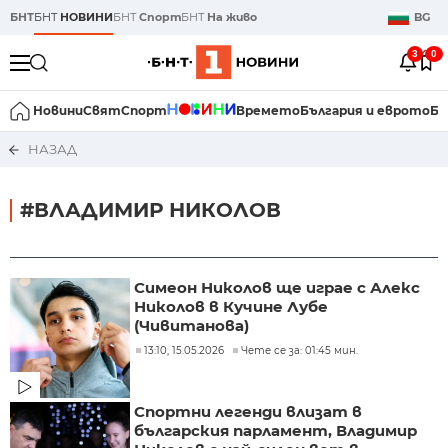
БНТ
БНТ
НОВИНИ
БНТ
Спорт
БНТ
На живо
BG
3
0
Новини
Свят
Спорт
Времето
България и еврото
Би
НАЗАД
#ВЛАДИМИР НИКОЛОВ
Симеон Николов ще играе с Алекс
Николов в Кучине Лубе
(Чивитанова)
13:10, 15.05.2026
Чете се за: 01:45 мин.
Спортни легенди влизат в
българския парламент, Владимир