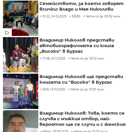
Семейството, за което говорят
всички: Владо и Мая Николови
10:22, 24.12.2025
32563
Чете се за: 00:52 мин.
Владимир Николов представи
автобиографичната си книга
„Високо" в Бургас
17:28, 23.11.2025
Чете се за: 03:12 мин.
Владимир Николов ще представи
книгата си "Високо" в Бургас
18:16, 13.10.2025
Чете се за: 01:57 мин.
Владимир Николов: Това, което се
случва с мъжкия отбор, най-
вероятно ще се случи и с женския
08:44, 29.09.2025
Чете се за: 01:20 мин.