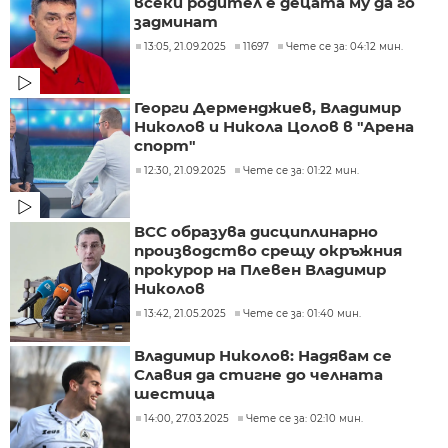
всеки родител е децата му да го
задминат
13:05, 21.09.2025
11697
Чете се за: 04:12 мин.
Георги Дерменджиев, Владимир
Николов и Никола Цолов в "Арена
спорт"
12:30, 21.09.2025
Чете се за: 01:22 мин.
ВСС образува дисциплинарно
производство срещу окръжния
прокурор на Плевен Владимир
Николов
13:42, 21.05.2025
Чете се за: 01:40 мин.
Владимир Николов: Надявам се
Славия да стигне до челната
шестица
14:00, 27.03.2025
Чете се за: 02:10 мин.