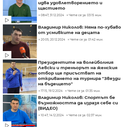
идва удовлетворението и
щастието
08:47, 31.12.2024
Чете се за: 03:15 мин.
Владимир Николов: Няма по-хубаво
от усмивките на децата
20:05, 20.12.2024
Чете се за: 01:42 мин.
Президентите на волейболния
Левски и треньорът на женския
отбор ще присъстват на
откриването на турнира "Звезди
на бъдещето"
17:15, 19.12.2024
Чете се за: 01:35 мин.
Владимир Николов: Спортът бе
възможността да изразя себе си
(ВИДЕО)
10:47, 14.12.2024
Чете се за: 02:37 мин.