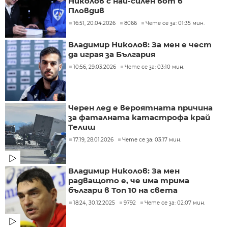
Николов с най-силен вот в
Пловдив
16:51, 20.04.2026
8066
Чете се за: 01:35 мин.
Владимир Николов: За мен е чест
да играя за България
10:56, 29.03.2026
Чете се за: 03:10 мин.
Черен лед е вероятната причина
за фаталната катастрофа край
Телиш
17:19, 28.01.2026
Чете се за: 03:17 мин.
Владимир Николов: За мен
радващото е, че има трима
българи в Топ 10 на света
18:24, 30.12.2025
9792
Чете се за: 02:07 мин.