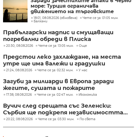
Заради зачестилите атаки в Черно
море: Турция ограничава
движението на търговските
кораби
18:01, 08.08.2026 (обновена)
Чете се за: 01:05 мин.
Балкани
Прабългарски надпис и смущаващи
погребални обреди в Плиска
20:30, 08.08.2026
Чете се за: 13:05 мин.
Още
Предстои леко захлаждане, на места
утре ще има валежи и градушки
21:24, 08.08.2026
Чете се за: 02:32 мин.
У нас
Загуби за милиарди в Европа заради
жегите, сушата и пожарите
17:38, 08.08.2026
Чете се за: 02:47 мин.
Икономика
Вучич след срещата със Зеленски:
Сърбия ще подкрепя независимостта...
20:22, 08.08.2026
Чете се за: 03:30 мин.
По света