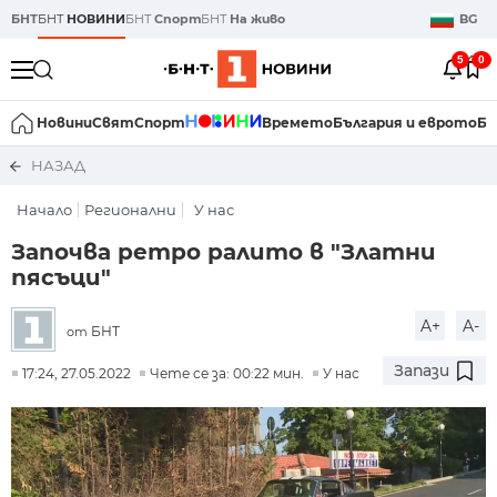
БНТ
БНТ
НОВИНИ
БНТ
Спорт
БНТ
На живо
BG
5
0
Новини
Свят
Спорт
Времето
България и еврото
Би
НАЗАД
Начало
Регионални
У нас
Започва ретро ралито в "Златни
пясъци"
A+
A-
БНТ
от
Запази
17:24, 27.05.2022
Чете се за: 00:22 мин.
У нас