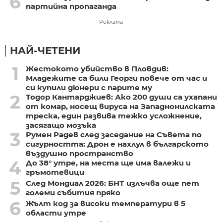
6
партийна пропаганда
Реклама
НАЙ-ЧЕТЕНИ
1
Жестокото убийство в Пловдив:
Младежите са били Георги повече от час и
си купили дюнери с парите му
2
Тодор Кантарджиев: Ако 200 души са ухапани
от комар, носещ вируса на Западнонилската
треска, един развива тежко усложнение,
засягащо мозъка
3
Румен Радев след заседание на Съвета по
сигурността: Дрон е нахлул в българското
въздушно пространство
4
До 38° утре, на места ще има валежи и
гръмотевици
5
След Мондиал 2026: БНТ излъчва още пет
големи събития пряко
6
Жълт код за високи температури в 5
области утре