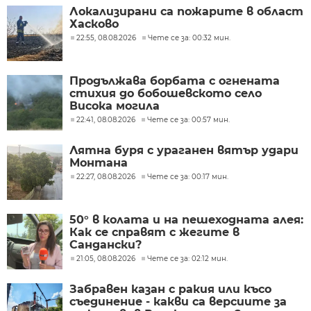
Локализирани са пожарите в област
Хасково
22:55, 08.08.2026
Чете се за: 00:32 мин.
Продължава борбата с огнената
стихия до бобошевското село
Висока могила
22:41, 08.08.2026
Чете се за: 00:57 мин.
Лятна буря с ураганен вятър удари
Монтана
22:27, 08.08.2026
Чете се за: 00:17 мин.
50° в колата и на пешеходната алея:
Как се справят с жегите в
Сандански?
21:05, 08.08.2026
Чете се за: 02:12 мин.
Забравен казан с ракия или късо
съединение - какви са версиите за