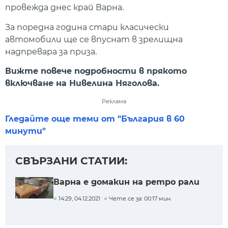
провежда днес край Варна.
За поредна година стари класически
автомобили ще се впуснат в зрелищна
надпревара за приза.
Вижте повече подробности в прякото
включване на Нивелина Няголова.
Реклама
Гледайте още теми от "България в 60
минути"
СВЪРЗАНИ СТАТИИ:
Варна е домакин на ретро рали
14:29, 04.12.2021
Чете се за: 00:17 мин.