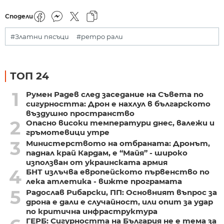
Сподели
#Златни пясъци
#ретро рали
ТОП 24
1
Румен Радев след заседание на Съвета по
сигурността: Дрон е нахлул в българското
въздушно пространство
2
Опасно високи температури днес, валежи и
гръмотевици утре
3
Министерството на отбраната: Дронът,
паднал край Кардам, е “Майя” - широко
използван от украинската армия
4
БНТ излъчва европейското първенство по
лека атлетика - вижте програмата
5
Радослав Рибарски, ПП: Основният въпрос за
дрона е дали е случайност, или опит за удар
по критична инфраструктура
ГЕРБ: Сигурността на България не е тема за