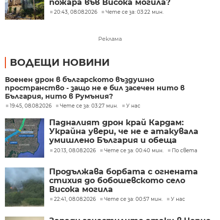
пожара във Висока могила?
20:43, 08.08.2026
Чете се за: 03:22 мин.
Реклама
ВОДЕЩИ НОВИНИ
Военен дрон в българското въздушно
пространство - защо не е бил засечен нито в
България, нито в Румъния?
19:45, 08.08.2026
Чете се за: 03:27 мин.
У нас
Падналият дрон край Кардам:
Украйна увери, че не е атакувала
умишлено България и обеща
разследване
20:13, 08.08.2026
Чете се за: 00:40 мин.
По света
Продължава борбата с огнената
стихия до бобошевското село
Висока могила
22:41, 08.08.2026
Чете се за: 00:57 мин.
У нас