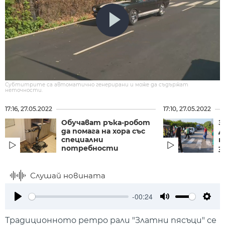
Субтитрите са автоматично генерирани и може да съдържат
неточности.
17:16, 27.05.2022
17:10, 27.05.2022
Обучават ръка-робот
З
да помага на хора със
Д
специални
п
потребности
з
Слушай новината
-00:24
Play
Mute
Setti
Традиционното ретро рали "Златни пясъци" се