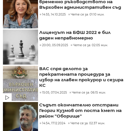
временно ръководството на
Върховен административен съд
14:55, 14.10.2025
Чете се за: 01:10 мин.
Лицензът на БФШ 2022 е бил
даден неправномерно
20:00, 05.09.2025
Чете се за: 02:05 мин.
ВАС спря делото за
прекратената процедура за
избор на главен прокурор и сезира
КС
15:05, 07.04.2025
Чете се за: 06:15 мин.
Съдът окончателно отстрани
Георги Кузмов от поста кмет на
район "Оборище"
14:54, 17.12.2024
Чете се за: 02:37 мин.