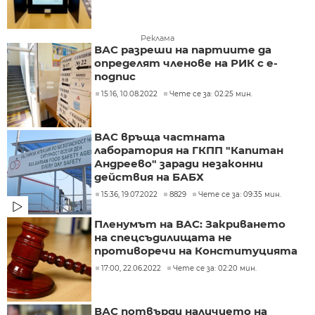
Реклама
ВАС разреши на партиите да
определят членове на РИК с е-
подпис
15:16, 10.08.2022
Чете се за: 02:25 мин.
ВАС връща частната
лаборатория на ГКПП "Капитан
Андреево" заради незаконни
действия на БАБХ
15:36, 19.07.2022
8829
Чете се за: 09:35 мин.
Пленумът на ВАС: Закриването
на спецсъдилищата не
противоречи на Конституцията
17:00, 22.06.2022
Чете се за: 02:20 мин.
ВАС потвърди наличието на