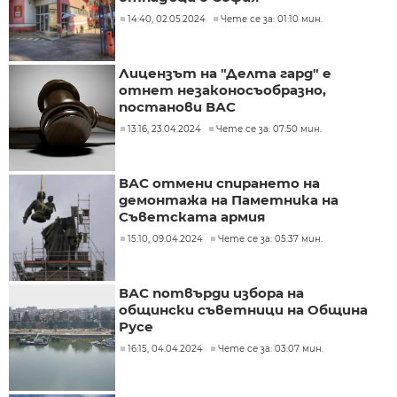
14:40, 02.05.2024
Чете се за: 01:10 мин.
Лицензът на "Делта гард" е
отнет незаконосъобразно,
постанови ВАС
13:16, 23.04.2024
Чете се за: 07:50 мин.
ВАС отмени спирането на
демонтажа на Паметника на
Съветската армия
15:10, 09.04.2024
Чете се за: 05:37 мин.
ВАС потвърди избора на
общински съветници на Община
Русе
16:15, 04.04.2024
Чете се за: 03:07 мин.