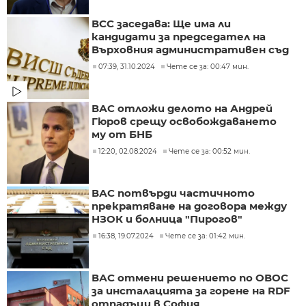
ВСС заседава: Ще има ли
кандидати за председател на
Върховния административен съд
07:39, 31.10.2024
Чете се за: 00:47 мин.
ВАС отложи делото на Андрей
Гюров срещу освобождаването
му от БНБ
12:20, 02.08.2024
Чете се за: 00:52 мин.
ВАС потвърди частичното
прекратяване на договора между
НЗОК и болница "Пирогов"
16:38, 19.07.2024
Чете се за: 01:42 мин.
ВАС отмени решението по ОВОС
за инсталацията за горене на RDF
отпадъци в София