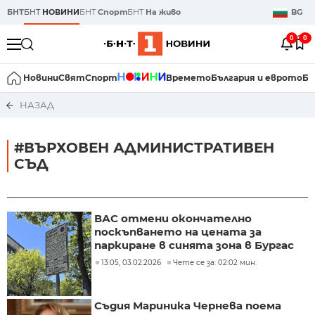
БНТ
БНТ
НОВИНИ
БНТ
Спорт
БНТ
На живо
BG
0
0
Новини
Свят
Спорт
Времето
България и еврото
Би
НАЗАД
#ВЪРХОВЕН АДМИНИСТРАТИВЕН
СЪД
ВАС отмени окончателно
поскъпването на цената за
паркиране в синята зона в Бургас
13:05, 03.02.2026
Чете се за: 02:02 мин.
Съдия Мариника Чернева поема