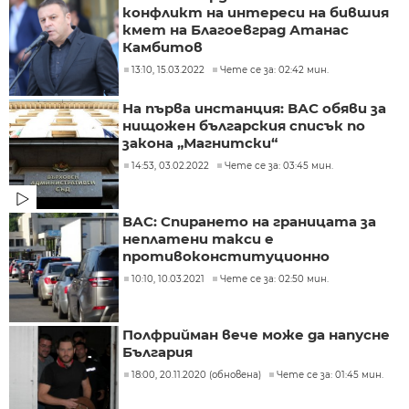
конфликт на интереси на бившия
кмет на Благоевград Атанас
Камбитов
13:10, 15.03.2022
Чете се за: 02:42 мин.
На първа инстанция: ВАС обяви за
нищожен българския списък по
закона „Магнитски“
14:53, 03.02.2022
Чете се за: 03:45 мин.
ВАС: Спирането на границата за
неплатени такси е
противоконституционно
10:10, 10.03.2021
Чете се за: 02:50 мин.
Полфрийман вече може да напусне
България
18:00, 20.11.2020 (обновена)
Чете се за: 01:45 мин.