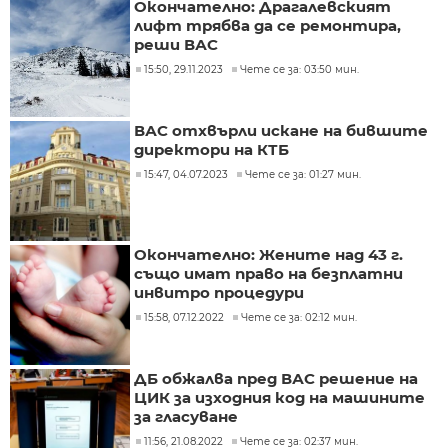
Окончателно: Драгалевският
лифт трябва да се ремонтира,
реши ВАС
15:50, 29.11.2023
Чете се за: 03:50 мин.
ВАС отхвърли искане на бившите
директори на КТБ
15:47, 04.07.2023
Чете се за: 01:27 мин.
Окончателно: Жените над 43 г.
също имат право на безплатни
инвитро процедури
15:58, 07.12.2022
Чете се за: 02:12 мин.
ДБ обжалва пред ВАС решение на
ЦИК за изходния код на машините
за гласуване
11:56, 21.08.2022
Чете се за: 02:37 мин.