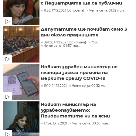
с Педиатрията ще са публични
11:26, 17.12.2021 (обновена)
Чете се за: 01:32 мин.
Депутатите ще почиват само 3
дни около празниците
09:02, 17.12.2021 (обновена)
7565
Чете се за: 04:57 мин.
Новият здравен министър не
планира засега промяна на
мерките срещу COVID-19
19:10, 14.12.2021
Чете се за: 00:32 мин.
Новият министър на
здравеопазването:
Приоритетите ни са ясни
17:54, 13.12.2021
Чете се за: 00:30 мин.