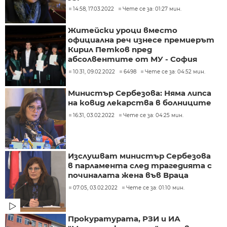
14:58, 17.03.2022
Чете се за: 01:27 мин.
Житейски уроци вместо
официална реч изнесе премиерът
Кирил Петков пред
абсолвентите от МУ - София
10:31, 09.02.2022
6498
Чете се за: 04:52 мин.
Министър Сербезова: Няма липса
на ковид лекарства в болниците
16:31, 03.02.2022
Чете се за: 04:25 мин.
Изслушват министър Сербезова
в парламента след трагедията с
починалата жена във Враца
07:05, 03.02.2022
Чете се за: 01:10 мин.
Прокуратурата, РЗИ и ИА