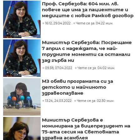
Проф. Сербезова: 604 млн. лв.
повече ще има за пациентите и
медиците с новия Рамков договор
16:12, 29.04.2022
Чете се за: 04:22 мин.
Министър Сербезова: Посрещаме
7 април с надеждата, че най-
трудните моменти са останали
зад гърба ни
09:38, 07.04.2022
Чете се за: 04:02 мин.
МЗ обяви програмата си за
детското и майчиното
здравеопазване
13:24, 24.03.2022
Чете се за: 02:30 мин.
Министър Сербезова е
номинирана за вицепрезидент на
75-ата сесия на Световната
здравна асамблея