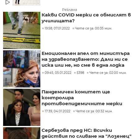
Реклама
Какви COVID мерки се обмислят в
училищата?
19:58, 07.01.2022
Чете се за: 00:35 мин.
Емоционален апел от министъра
на здравеопазването: Дали ни се
иска или не, но сме в една лодка
09:45, 05.01.2022
5398
Чете се за: 02:00 мин.
Пандемичен комитет ще
контролира
противоепидемичните мерки
17:39, 04.01.2022
Чете се за: 00:32 мин.
Сербезова пред НС: Всички
действия по сливане на "Лозенец"