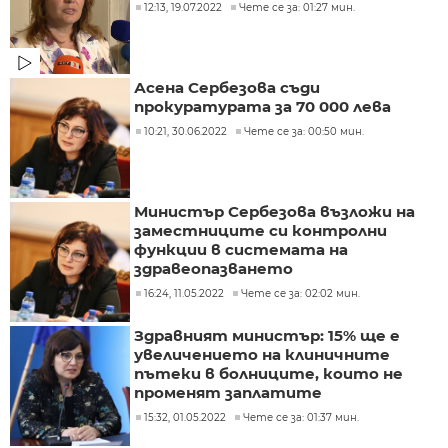
12:13, 19.07.2022
Чете се за: 01:27 мин.
Асена Сербезова съди
прокуратурата за 70 000 лева
10:21, 30.06.2022
Чете се за: 00:50 мин.
Министър Сербезова възложи на
заместниците си контролни
функции в системата на
здравеопазването
16:24, 11.05.2022
Чете се за: 02:02 мин.
Здравният министър: 15% ще е
увеличението на клиничните
пътеки в болниците, които не
променят заплатите
15:32, 01.05.2022
Чете се за: 01:37 мин.