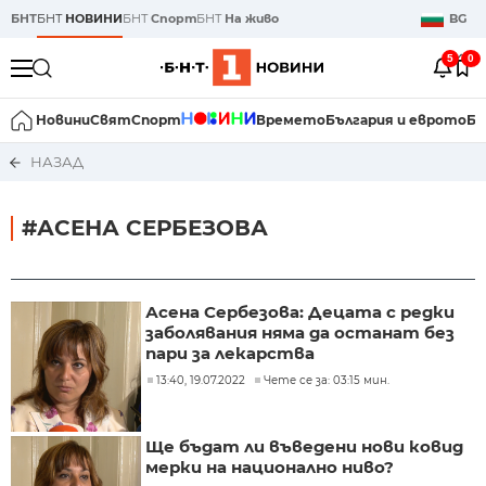
БНТ
БНТ
НОВИНИ
БНТ
Спорт
БНТ
На живо
BG
5
0
Новини
Свят
Спорт
Времето
България и еврото
Би
НАЗАД
#АСЕНА СЕРБЕЗОВА
Асена Сербезова: Децата с редки
заболявания няма да останат без
пари за лекарства
13:40, 19.07.2022
Чете се за: 03:15 мин.
Ще бъдат ли въведени нови ковид
мерки на национално ниво?