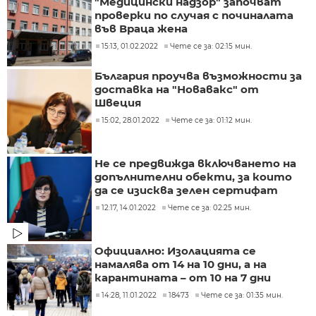
"Медицински надзор" започват
проверки по случая с починалата
във Враца жена
15:13, 01.02.2022
Чете се за: 02:15 мин.
България проучва възможности за
доставка на "Новавакс" от
Швеция
15:02, 28.01.2022
Чете се за: 01:12 мин.
Не се предвижда включването на
допълнителни обекти, за които
да се изисква зелен сертифат
12:17, 14.01.2022
Чете се за: 02:25 мин.
Официално: Изолацията се
намалява от 14 на 10 дни, а на
карантината – от 10 на 7 дни
14:28, 11.01.2022
18473
Чете се за: 01:35 мин.