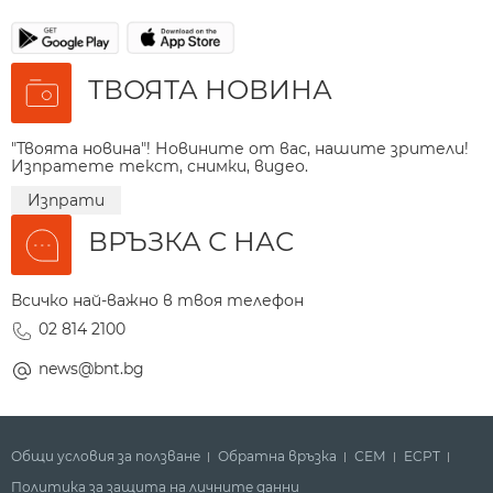
ТВОЯТА НОВИНА
"Твоята новина"! Новините от вас, нашите зрители!
Изпратете текст, снимки, видео.
Изпрати
ВРЪЗКА С НАС
Всичко най-важно в твоя телефон
02 814 2100
news@bnt.bg
Общи условия за ползване
Обратна връзка
СЕМ
ECPT
Политика за защита на личните данни