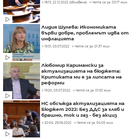
18:13, 22.12.2022 (обновена)
Чете се за: 03:17 мин.
Лидия Шулева: Икономиката
върви добре, проблемът идва от
инфлацията
19:31, 03.07.2022
Чете се за: 01:37 мин.
Любомир Каримански за
актуализацията на бюджета:
Критиката ми е за липсата на
реформи
19:20, 03.07.2022
Чете се за: 01:55 мин.
НС обсъжда актуализацията на
Бюджет 2022: Без ДДС за хляб и
брашно, ток и газ - без акциз
20:04, 29.06.2022
Чете се за: 04:05 мин.