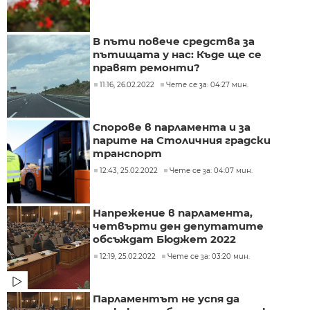
В пъти повече средства за
пътищата у нас: Къде ще се
правят ремонти?
11:16, 26.02.2022
Чете се за: 04:27 мин.
Спорове в парламента и за
парите на Столичния градски
транспорт
12:43, 25.02.2022
Чете се за: 04:07 мин.
Напрежение в парламента,
четвърти ден депутатите
обсъждат Бюджет 2022
12:19, 25.02.2022
Чете се за: 03:20 мин.
Парламентът не успя да