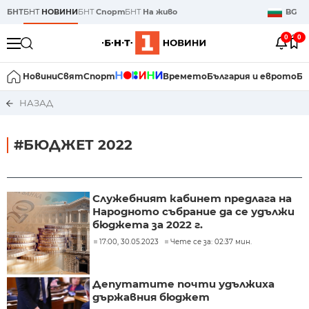
БНТ
БНТ
НОВИНИ
БНТ
Спорт
БНТ
На живо
BG
0
0
Новини
Свят
Спорт
Времето
България и еврото
Би
НАЗАД
#БЮДЖЕТ 2022
Служебният кабинет предлага на
Народното събрание да се удължи
бюджета за 2022 г.
17:00, 30.05.2023
Чете се за: 02:37 мин.
Депутатите почти удължиха
държавния бюджет