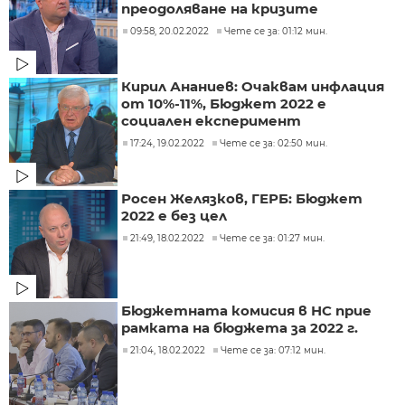
преодоляване на кризите
09:58, 20.02.2022
Чете се за: 01:12 мин.
Кирил Ананиев: Очаквам инфлация
от 10%-11%, Бюджет 2022 е
социален експеримент
17:24, 19.02.2022
Чете се за: 02:50 мин.
Росен Желязков, ГЕРБ: Бюджет
2022 е без цел
21:49, 18.02.2022
Чете се за: 01:27 мин.
Бюджетната комисия в НС прие
рамката на бюджета за 2022 г.
21:04, 18.02.2022
Чете се за: 07:12 мин.