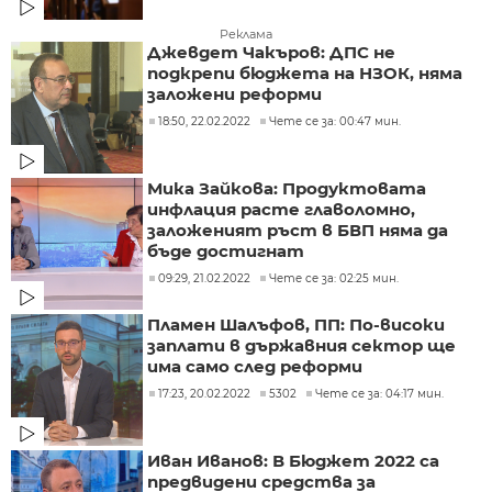
Реклама
Джевдет Чакъров: ДПС не
подкрепи бюджета на НЗОК, няма
заложени реформи
18:50, 22.02.2022
Чете се за: 00:47 мин.
Мика Зайкова: Продуктовата
инфлация расте главоломно,
заложеният ръст в БВП няма да
бъде достигнат
09:29, 21.02.2022
Чете се за: 02:25 мин.
Пламен Шалъфов, ПП: По-високи
заплати в държавния сектор ще
има само след реформи
17:23, 20.02.2022
5302
Чете се за: 04:17 мин.
Иван Иванов: В Бюджет 2022 са
предвидени средства за