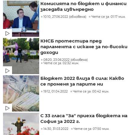
Комисията по бюджет и финанси
заседава извънредно
10:10, 27.06.2022 (обновена)
Чете се за: 01:17 мин.
КНСБ протестира пред
парламента с искане за по-високи
доходи
08:20, 23.06.2022 (обновена)
Чете се за: 02:32 мин.
Бюджет 2022 влиза в сила: Какво
се променя за парите ни
19:12, 01.04.2022
Чете се за: 00:42 мин.
С 33 гласа "За" приеха бюджета на
София за 2022 г.
14:30, 31.03.2022
Чете се за: 07:50 мин.