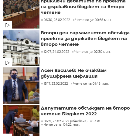
приключи дебатите по проекта
на държавния бюджет на второ
четене
06:30, 25.02.2022
Чете се за: 00:55 мин.
Втори ден парламентът обсъжда
проекта за държавен бюджет на
второ четене
12:07, 24.02.2022
Чете се за: 02:30 мин.
Асен Василев: Не очаквам
двуцифрена инфлация
15:17, 23.02.2022
Чете се за: 01:45 мин.
Депутатите обсъждат на второ
четене Бюджет 2022
06:21, 23.02.2022 (обновена)
5330
Чете се за: 04:22 мин.