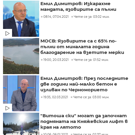
Емил Димитров: Изкарахме
мандата, язовирите са пълни
08:14, 07.04.2021
Чете се за: 03:02 мин.
МОСВ: Язовирите са с 65% по-
пълни от миналата година
благодарение на взетите мерки
19:00, 20.03.2021
Чете се за: 01:52 мин.
Емил Димитров: През последните
две години най-малко бетон е
изливан по Черноморието
19:35, 02.03.2021
Чете се за: 03:00 мин.
"Витоша ски" могат да започнат
подмяната на Княжевския лифт в
края на лятото
10:06, 06.01.2021
Чете се за: 02:37 мин.