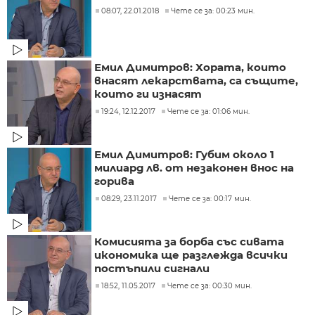
08:07, 22.01.2018
Чете се за: 00:23 мин.
Емил Димитров: Хората, които
внасят лекарствата, са същите,
които ги изнасят
19:24, 12.12.2017
Чете се за: 01:06 мин.
Емил Димитров: ​Губим около 1
милиард лв. от незаконен внос на
горива
08:29, 23.11.2017
Чете се за: 00:17 мин.
Комисията за борба със сивата
икономика ще разглежда всички
постъпили сигнали
18:52, 11.05.2017
Чете се за: 00:30 мин.