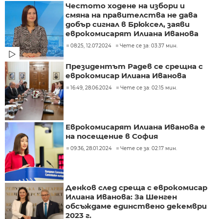
Честото ходене на избори и
смяна на правителства не дава
добър сигнал в Брюксел, заяви
еврокомисарят Илиана Иванова
08:25, 12.07.2024
Чете се за: 03:37 мин.
Президентът Радев се срещна с
еврокомисар Илиана Иванова
16:49, 28.06.2024
Чете се за: 02:15 мин.
Еврокомисарят Илиана Иванова е
на посещение в София
09:36, 28.01.2024
Чете се за: 02:17 мин.
Денков след среща с еврокомисар
Илиана Иванова: За Шенген
обсъждаме единствено декември
2023 г.