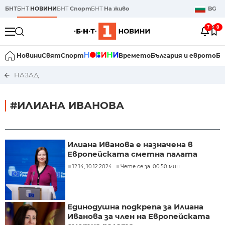
БНТ
БНТ
НОВИНИ
БНТ
Спорт
БНТ
На живо
BG
7
0
Новини
Свят
Спорт
Времето
България и еврото
Би
НАЗАД
#ИЛИАНА ИВАНОВА
Илиана Иванова е назначена в
Европейската сметна палата
12:14, 10.12.2024
Чете се за: 00:50 мин.
Единодушна подкрепа за Илиана
Иванова за член на Европейската