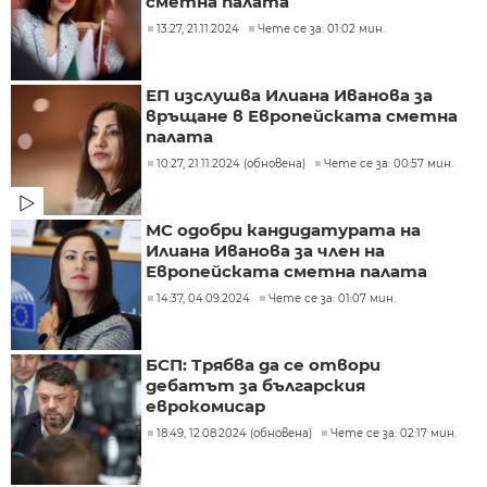
сметна палата
13:27, 21.11.2024
Чете се за: 01:02 мин.
ЕП изслушва Илиана Иванова за
връщане в Европейската сметна
палата
10:27, 21.11.2024 (обновена)
Чете се за: 00:57 мин.
МС одобри кандидатурата на
Илиана Иванова за член на
Европейската сметна палата
14:37, 04.09.2024
Чете се за: 01:07 мин.
БСП: Трябва да се отвори
дебатът за българския
еврокомисар
18:49, 12.08.2024 (обновена)
Чете се за: 02:17 мин.