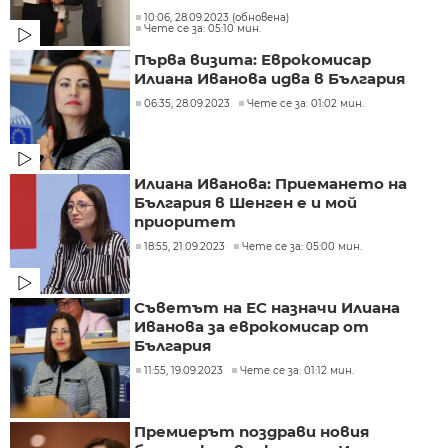
10:06, 28.09.2023 (обновена)
Чете се за: 05:10 мин.
Първа визита: Еврокомисар
Илиана Иванова идва в България
06:35, 28.09.2023
Чете се за: 01:02 мин.
Илиана Иванова: Приемането на
България в Шенген е и мой
приоритет
18:55, 21.09.2023
Чете се за: 05:00 мин.
Съветът на ЕС назначи Илиана
Иванова за еврокомисар от
България
11:55, 19.09.2023
Чете се за: 01:12 мин.
Премиерът поздрави новия