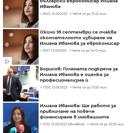
български еврокомисар Илиана
Иванова
18:43, 14.09.2023
Чете се за: 01:22 мин.
Около 18 септември се очаква
окончателното избиране на
Илиана Иванова за еврокомисар
19:37, 12.09.2023
Чете се за: 04:12 мин.
Борисов: Голямата подкрепа за
Илиана Иванова е оценка за
професионализма ѝ
17:00, 12.09.2023
Чете се за: 01:50 мин.
Илиана Иванова: Ще работя за
привличане на повече
финансиране в иновациите
13:52, 12.09.2023 (обновена)
Чете се за: 02:35 мин.