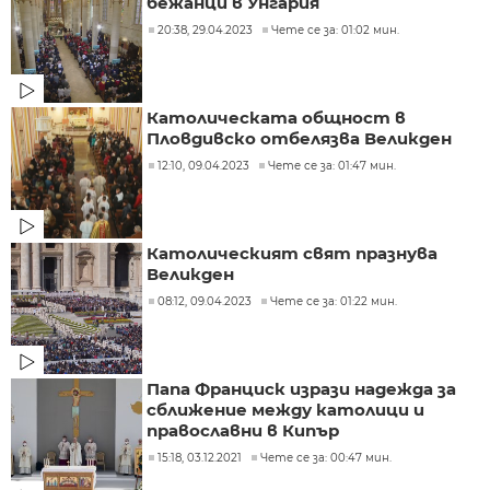
бежанци в Унгария
20:38, 29.04.2023
Чете се за: 01:02 мин.
Католическата общност в
Пловдивско отбелязва Великден
12:10, 09.04.2023
Чете се за: 01:47 мин.
Католическият свят празнува
Великден
08:12, 09.04.2023
Чете се за: 01:22 мин.
Папа Франциск изрази надежда за
сближение между католици и
православни в Кипър
15:18, 03.12.2021
Чете се за: 00:47 мин.