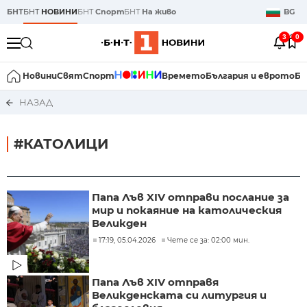
БНТ
БНТ
НОВИНИ
БНТ
Спорт
БНТ
На живо
BG
3
0
Новини
Свят
Спорт
Времето
България и еврото
Би
НАЗАД
#КАТОЛИЦИ
Папа Лъв XIV отправи послание за
мир и покаяние на католическия
Великден
17:19, 05.04.2026
Чете се за: 02:00 мин.
Папа Лъв XIV отправя
Великденската си литургия и