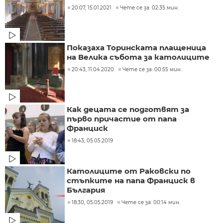
20:07, 15.01.2021
Чете се за: 02:35 мин.
Показаха Торинската плащеница
на Велика събота за католиците
20:43, 11.04.2020
Чете се за: 00:55 мин.
Как децата се подготвят за
първо причастие от папа
Франциск
18:43, 05.05.2019
Католиците от Раковски по
стъпките на папа Франциск в
България
18:30, 05.05.2019
Чете се за: 00:14 мин.