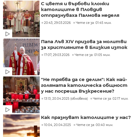
С цветя и върбови клонки
католиците в Пловдив
отпразнуваха Палмова неделя
20:43, 29.03.2026
Чете се за: 01:45 мин.
Папа Лъв XIV призова за молитви
за християните в Близкия изток
17:07, 29.03.2026
Чете се за: 01:05 мин.
"Не трябва да се делим": Как най-
голямата католическа общност
у нас посреща Възкресение?
13:13, 20.04.2025 (обновена)
Чете се за: 02:17 мин.
Как празнуват католиците у нас?
10:04, 20.04.2025
Чете се за: 00:40 мин.