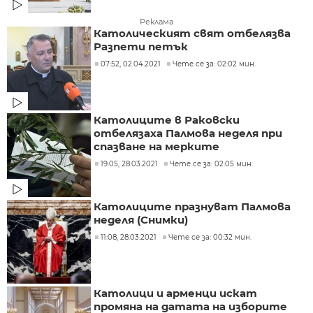
Реклама
Католическият свят отбелязва
Разпети петък
07:52, 02.04.2021
Чете се за: 02:02 мин.
Католиците в Раковски
отбелязаха Палмова неделя при
спазване на мерките
19:05, 28.03.2021
Чете се за: 02:05 мин.
Католиците празнуват Палмова
неделя (Снимки)
11:08, 28.03.2021
Чете се за: 00:32 мин.
Католици и арменци искат
промяна на датата на изборите