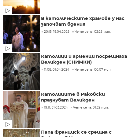
В католическите храмове у нас
започват бдения
20:15, 19.04.2025
Чете се за: 02:25 мин.
Католици и арменци посрещнаха
Великден (СНИМКИ)
11:08, 01.04.2024
Чете се за: 00:07 мин.
Католиците в Раковски
празнуват Великден
19:11, 31.03.2024
Чете се за: 01:32 мин.
Папа Франциск се срещна с