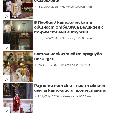
благословия
11:52, 05.04.2026
Чете се за: 00:25 мин.
В Пловдив католическата
общност отбелязва Великден с
тържествени литургии
11:35, 05.04.2026
Чете се за: 02:05 мин.
Католическият свят празнува
Великден
07:58, 05.04.2026
Чете се за: 00:47 мин.
Разпети петък е – най-тъжният
ден за католици и протестанти
19:49, 03.04.2026
Чете се за: 00:55 мин.