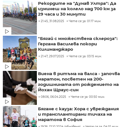
Рекордите на "Дунав Ултра": Да
изминеш на колело над 700 км за
29 часа и 30 минути
21:45, 31.08.2025
Чете се за: 01:17 мин.
"Бягай с множествена склероза":
Гергана Василева покори
Килиманджаро
21:47, 29.07.2025
Чете се за: 03:15 мин.
Виена в ритъма на валса - започва
маратон, посветен на 200-
годишнината от рождението на
Йохан Щраус-син
08:06, 06.04.2025
Чете се за: 00:50 мин.
Бягане с кауза: Хора с увреждания
и трансплантирани тичаха на
маратона в София
19:36, 13.10.2024 (обновена)
Чете се за: 04:10 мин.