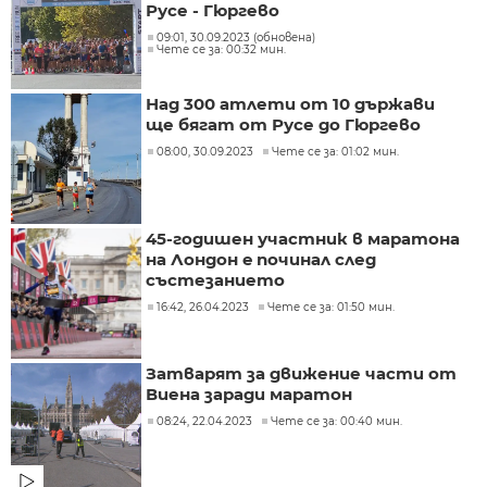
Русе - Гюргево
09:01, 30.09.2023 (обновена)
Чете се за: 00:32 мин.
Над 300 атлети от 10 държави
ще бягат от Русе до Гюргево
08:00, 30.09.2023
Чете се за: 01:02 мин.
45-годишен участник в маратона
на Лондон e починал след
състезанието
16:42, 26.04.2023
Чете се за: 01:50 мин.
Затварят за движение части от
Виена заради маратон
08:24, 22.04.2023
Чете се за: 00:40 мин.