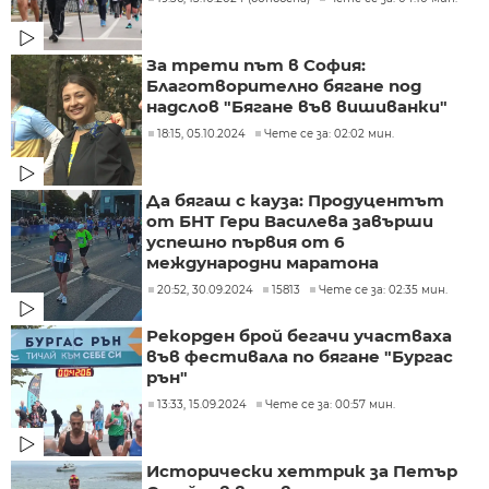
За трети път в София:
Благотворително бягане под
надслов "Бягане във вишиванки"
18:15, 05.10.2024
Чете се за: 02:02 мин.
Да бягаш с кауза: Продуцентът
от БНТ Гери Василева завърши
успешно първия от 6
международни маратона
20:52, 30.09.2024
15813
Чете се за: 02:35 мин.
Рекорден брой бегачи участваха
във фестивала по бягане "Бургас
рън"
13:33, 15.09.2024
Чете се за: 00:57 мин.
Исторически хеттрик за Петър