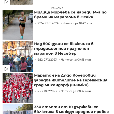
Реклама
Милица Мирчева се нареди 14-а по
време на маратона в Осака
08:24, 29.01.2024
Чете се за: 01:42 мин.
Над 500 души се включиха в
традиционния празничен
маратон в Несебър
12:32, 27.12.2023
Чете се за: 00:55 мин.
Маратон на Дядо Коледовци
зарадва жителите на германския
град Михендорф (Снимки)
17:23, 10.12.2023
Чете се за: 00:32 мин.
330 атлети от 10 държави се
включиха в международния пробег