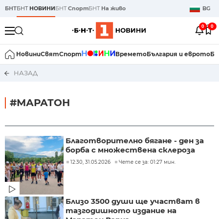
БНТ
БНТ
НОВИНИ
БНТ
Спорт
БНТ
На живо
BG
0
0
Новини
Свят
Спорт
Времето
България и еврото
Би
НАЗАД
#МАРАТОН
Благотворително бягане - ден за
борба с множествена склероза
12:30, 31.05.2026
Чете се за: 01:27 мин.
Близо 3500 души ще участват в
тазгодишното издание на