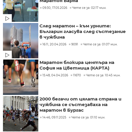
Маратон Варна
09:30, 17.05.2026
Чете се за: 02:17 мин.
След маратон – към урните:
Българин гласува след състезание
в чужбина
16:11, 20.04.2026
9091
Чете се за: 01:07 мин.
Маратон блокира центъра на
София на Цветница (КАРТА)
15:48, 04.04.2026
11670
Чете се за: 10:45 мин.
2000 бегачи от цялата страна и
чужбина се състезаваха на
маратон в Бургас
14:46, 09.11.2025
Чете се за: 01:10 мин.