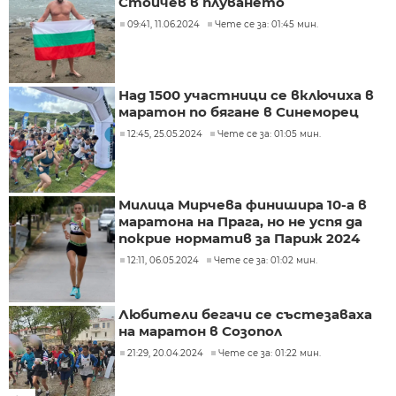
Стойчев в плуването
09:41, 11.06.2024
Чете се за: 01:45 мин.
Над 1500 участници се включиха в
маратон по бягане в Синеморец
12:45, 25.05.2024
Чете се за: 01:05 мин.
Милица Мирчева финишира 10-а в
маратона на Прага, но не успя да
покрие норматив за Париж 2024
12:11, 06.05.2024
Чете се за: 01:02 мин.
Любители бегачи се състезаваха
на маратон в Созопол
21:29, 20.04.2024
Чете се за: 01:22 мин.